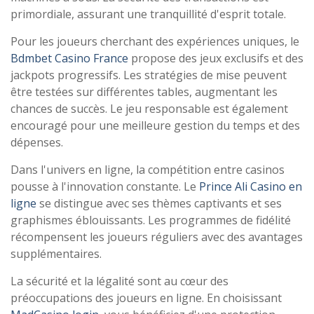
primordiale, assurant une tranquillité d'esprit totale.
Pour les joueurs cherchant des expériences uniques, le
Bdmbet Casino France
propose des jeux exclusifs et des
jackpots progressifs. Les stratégies de mise peuvent
être testées sur différentes tables, augmentant les
chances de succès. Le jeu responsable est également
encouragé pour une meilleure gestion du temps et des
dépenses.
Dans l'univers en ligne, la compétition entre casinos
pousse à l'innovation constante. Le
Prince Ali Casino en
ligne
se distingue avec ses thèmes captivants et ses
graphismes éblouissants. Les programmes de fidélité
récompensent les joueurs réguliers avec des avantages
supplémentaires.
La sécurité et la légalité sont au cœur des
préoccupations des joueurs en ligne. En choisissant