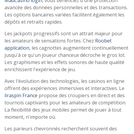
MadCasino login
, vous bénéficiez d'une protection
avancée des données personnelles et des transactions.
Les options bancaires variées facilitent également les
dépôts et retraits rapides.
Les jackpots progressifs sont un attrait majeur pour
les amateurs de sensations fortes. Chez
Roobet
application
, les cagnottes augmentent continuellement
jusqu'à ce qu'un joueur chanceux décroche le gros lot.
Les graphismes et les effets sonores de haute qualité
enrichissent l'expérience de jeu.
Avec l'évolution des technologies, les casinos en ligne
offrent des expériences immersives et interactives. Le
liraspin France
propose des croupiers en direct et des
tournois captivants pour les amateurs de compétition.
La flexibilité des jeux mobiles permet de jouer à tout
moment, n'importe où.
Les parieurs chevronnés recherchent souvent des