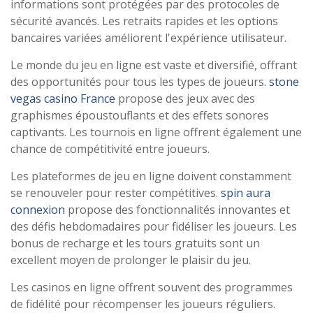
informations sont protégées par des protocoles de
sécurité avancés. Les retraits rapides et les options
bancaires variées améliorent l'expérience utilisateur.
Le monde du jeu en ligne est vaste et diversifié, offrant
des opportunités pour tous les types de joueurs.
stone
vegas casino France
propose des jeux avec des
graphismes époustouflants et des effets sonores
captivants. Les tournois en ligne offrent également une
chance de compétitivité entre joueurs.
Les plateformes de jeu en ligne doivent constamment
se renouveler pour rester compétitives.
spin aura
connexion
propose des fonctionnalités innovantes et
des défis hebdomadaires pour fidéliser les joueurs. Les
bonus de recharge et les tours gratuits sont un
excellent moyen de prolonger le plaisir du jeu.
Les casinos en ligne offrent souvent des programmes
de fidélité pour récompenser les joueurs réguliers.