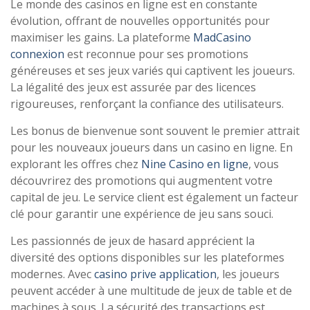
Le monde des casinos en ligne est en constante
évolution, offrant de nouvelles opportunités pour
maximiser les gains. La plateforme
MadCasino
connexion
est reconnue pour ses promotions
généreuses et ses jeux variés qui captivent les joueurs.
La légalité des jeux est assurée par des licences
rigoureuses, renforçant la confiance des utilisateurs.
Les bonus de bienvenue sont souvent le premier attrait
pour les nouveaux joueurs dans un casino en ligne. En
explorant les offres chez
Nine Casino en ligne
, vous
découvrirez des promotions qui augmentent votre
capital de jeu. Le service client est également un facteur
clé pour garantir une expérience de jeu sans souci.
Les passionnés de jeux de hasard apprécient la
diversité des options disponibles sur les plateformes
modernes. Avec
casino prive application
, les joueurs
peuvent accéder à une multitude de jeux de table et de
machines à sous. La sécurité des transactions est