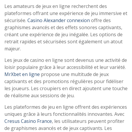
Les amateurs de jeux en ligne recherchent des
plateformes offrant une expérience de jeu immersive et
sécurisée.
Casino Alexander connexion
offre des
graphismes avancés et des effets sonores captivants,
créant une expérience de jeu inégalée. Les options de
retrait rapides et sécurisées sont également un atout
majeur.
Les jeux de casino en ligne sont devenus une activité de
loisir populaire grâce à leur accessibilité et leur variété.
MrXbet en ligne
propose une multitude de jeux
captivants et des promotions régulières pour fidéliser
les joueurs. Les croupiers en direct ajoutent une touche
de réalisme aux sessions de jeu.
Les plateformes de jeu en ligne offrent des expériences
uniques grâce à leurs fonctionnalités innovantes. Avec
Cresus Casino France
, les utilisateurs peuvent profiter
de graphismes avancés et de jeux captivants. Les