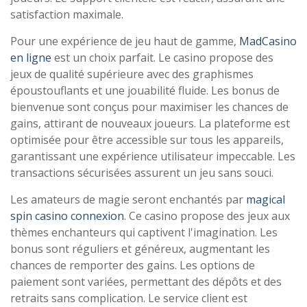
satisfaction maximale.
Pour une expérience de jeu haut de gamme,
MadCasino
en ligne
est un choix parfait. Le casino propose des
jeux de qualité supérieure avec des graphismes
époustouflants et une jouabilité fluide. Les bonus de
bienvenue sont conçus pour maximiser les chances de
gains, attirant de nouveaux joueurs. La plateforme est
optimisée pour être accessible sur tous les appareils,
garantissant une expérience utilisateur impeccable. Les
transactions sécurisées assurent un jeu sans souci.
Les amateurs de magie seront enchantés par
magical
spin casino connexion
. Ce casino propose des jeux aux
thèmes enchanteurs qui captivent l'imagination. Les
bonus sont réguliers et généreux, augmentant les
chances de remporter des gains. Les options de
paiement sont variées, permettant des dépôts et des
retraits sans complication. Le service client est