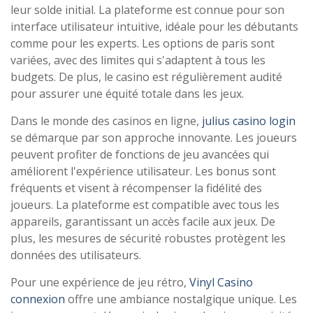
leur solde initial. La plateforme est connue pour son
interface utilisateur intuitive, idéale pour les débutants
comme pour les experts. Les options de paris sont
variées, avec des limites qui s'adaptent à tous les
budgets. De plus, le casino est régulièrement audité
pour assurer une équité totale dans les jeux.
Dans le monde des casinos en ligne,
julius casino login
se démarque par son approche innovante. Les joueurs
peuvent profiter de fonctions de jeu avancées qui
améliorent l'expérience utilisateur. Les bonus sont
fréquents et visent à récompenser la fidélité des
joueurs. La plateforme est compatible avec tous les
appareils, garantissant un accès facile aux jeux. De
plus, les mesures de sécurité robustes protègent les
données des utilisateurs.
Pour une expérience de jeu rétro,
Vinyl Casino
connexion
offre une ambiance nostalgique unique. Les