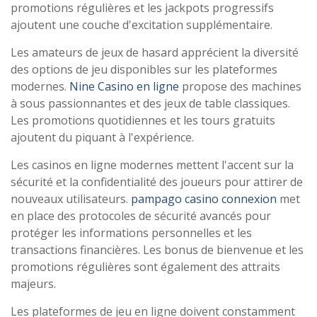
promotions régulières et les jackpots progressifs
ajoutent une couche d'excitation supplémentaire.
Les amateurs de jeux de hasard apprécient la diversité
des options de jeu disponibles sur les plateformes
modernes.
Nine Casino en ligne
propose des machines
à sous passionnantes et des jeux de table classiques.
Les promotions quotidiennes et les tours gratuits
ajoutent du piquant à l'expérience.
Les casinos en ligne modernes mettent l'accent sur la
sécurité et la confidentialité des joueurs pour attirer de
nouveaux utilisateurs.
pampago casino connexion
met
en place des protocoles de sécurité avancés pour
protéger les informations personnelles et les
transactions financières. Les bonus de bienvenue et les
promotions régulières sont également des attraits
majeurs.
Les plateformes de jeu en ligne doivent constamment