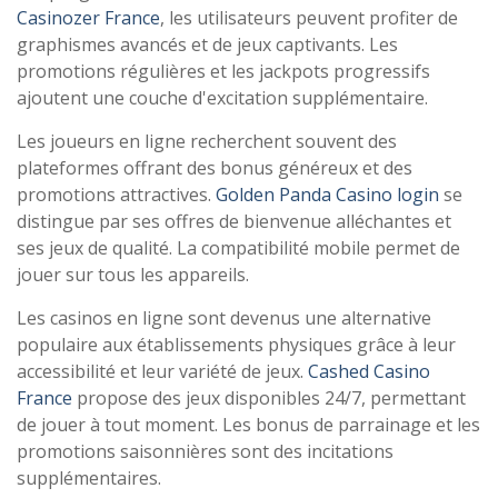
Casinozer France
, les utilisateurs peuvent profiter de
graphismes avancés et de jeux captivants. Les
promotions régulières et les jackpots progressifs
ajoutent une couche d'excitation supplémentaire.
Les joueurs en ligne recherchent souvent des
plateformes offrant des bonus généreux et des
promotions attractives.
Golden Panda Casino login
se
distingue par ses offres de bienvenue alléchantes et
ses jeux de qualité. La compatibilité mobile permet de
jouer sur tous les appareils.
Les casinos en ligne sont devenus une alternative
populaire aux établissements physiques grâce à leur
accessibilité et leur variété de jeux.
Cashed Casino
France
propose des jeux disponibles 24/7, permettant
de jouer à tout moment. Les bonus de parrainage et les
promotions saisonnières sont des incitations
supplémentaires.