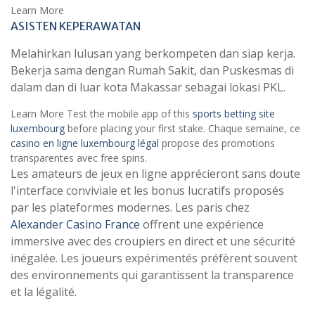
Learn More
ASISTEN KEPERAWATAN
Melahirkan lulusan yang berkompeten dan siap kerja.
Bekerja sama dengan Rumah Sakit, dan Puskesmas di
dalam dan di luar kota Makassar sebagai lokasi PKL.
Learn More Test the mobile app of this
sports betting site
luxembourg
before placing your first stake. Chaque semaine, ce
casino en ligne luxembourg légal
propose des promotions
transparentes avec free spins.
Les amateurs de jeux en ligne apprécieront sans doute
l'interface conviviale et les bonus lucratifs proposés
par les plateformes modernes. Les paris chez
Alexander Casino France
offrent une expérience
immersive avec des croupiers en direct et une sécurité
inégalée. Les joueurs expérimentés préfèrent souvent
des environnements qui garantissent la transparence
et la légalité.