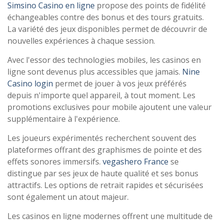
Simsino Casino en ligne
propose des points de fidélité
échangeables contre des bonus et des tours gratuits.
La variété des jeux disponibles permet de découvrir de
nouvelles expériences à chaque session.
Avec l'essor des technologies mobiles, les casinos en
ligne sont devenus plus accessibles que jamais.
Nine
Casino login
permet de jouer à vos jeux préférés
depuis n'importe quel appareil, à tout moment. Les
promotions exclusives pour mobile ajoutent une valeur
supplémentaire à l'expérience.
Les joueurs expérimentés recherchent souvent des
plateformes offrant des graphismes de pointe et des
effets sonores immersifs.
vegashero France
se
distingue par ses jeux de haute qualité et ses bonus
attractifs. Les options de retrait rapides et sécurisées
sont également un atout majeur.
Les casinos en ligne modernes offrent une multitude de