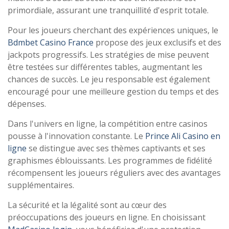
primordiale, assurant une tranquillité d'esprit totale.
Pour les joueurs cherchant des expériences uniques, le
Bdmbet Casino France
propose des jeux exclusifs et des
jackpots progressifs. Les stratégies de mise peuvent
être testées sur différentes tables, augmentant les
chances de succès. Le jeu responsable est également
encouragé pour une meilleure gestion du temps et des
dépenses.
Dans l'univers en ligne, la compétition entre casinos
pousse à l'innovation constante. Le
Prince Ali Casino en
ligne
se distingue avec ses thèmes captivants et ses
graphismes éblouissants. Les programmes de fidélité
récompensent les joueurs réguliers avec des avantages
supplémentaires.
La sécurité et la légalité sont au cœur des
préoccupations des joueurs en ligne. En choisissant