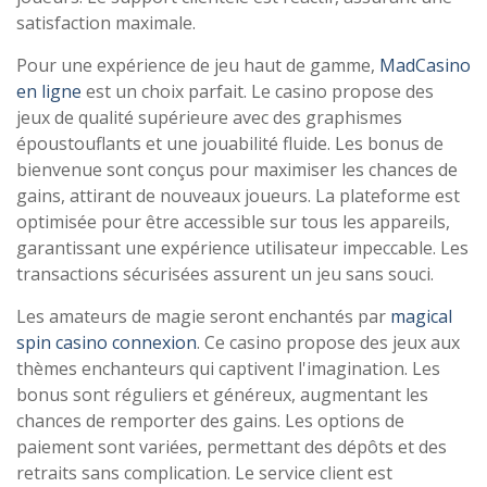
satisfaction maximale.
Pour une expérience de jeu haut de gamme,
MadCasino
en ligne
est un choix parfait. Le casino propose des
jeux de qualité supérieure avec des graphismes
époustouflants et une jouabilité fluide. Les bonus de
bienvenue sont conçus pour maximiser les chances de
gains, attirant de nouveaux joueurs. La plateforme est
optimisée pour être accessible sur tous les appareils,
garantissant une expérience utilisateur impeccable. Les
transactions sécurisées assurent un jeu sans souci.
Les amateurs de magie seront enchantés par
magical
spin casino connexion
. Ce casino propose des jeux aux
thèmes enchanteurs qui captivent l'imagination. Les
bonus sont réguliers et généreux, augmentant les
chances de remporter des gains. Les options de
paiement sont variées, permettant des dépôts et des
retraits sans complication. Le service client est