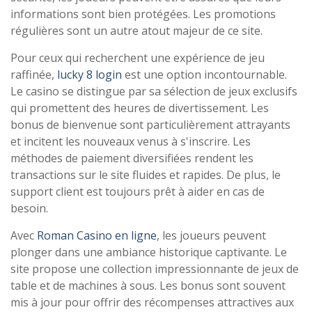
informations sont bien protégées. Les promotions
régulières sont un autre atout majeur de ce site.
Pour ceux qui recherchent une expérience de jeu
raffinée,
lucky 8 login
est une option incontournable.
Le casino se distingue par sa sélection de jeux exclusifs
qui promettent des heures de divertissement. Les
bonus de bienvenue sont particulièrement attrayants
et incitent les nouveaux venus à s'inscrire. Les
méthodes de paiement diversifiées rendent les
transactions sur le site fluides et rapides. De plus, le
support client est toujours prêt à aider en cas de
besoin.
Avec
Roman Casino en ligne
, les joueurs peuvent
plonger dans une ambiance historique captivante. Le
site propose une collection impressionnante de jeux de
table et de machines à sous. Les bonus sont souvent
mis à jour pour offrir des récompenses attractives aux