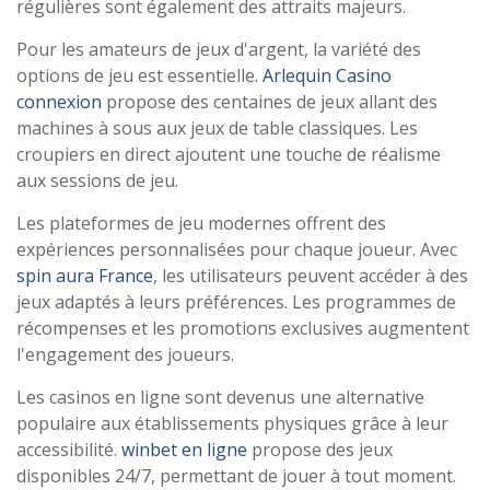
régulières sont également des attraits majeurs.
Pour les amateurs de jeux d'argent, la variété des
options de jeu est essentielle.
Arlequin Casino
connexion
propose des centaines de jeux allant des
machines à sous aux jeux de table classiques. Les
croupiers en direct ajoutent une touche de réalisme
aux sessions de jeu.
Les plateformes de jeu modernes offrent des
expériences personnalisées pour chaque joueur. Avec
spin aura France
, les utilisateurs peuvent accéder à des
jeux adaptés à leurs préférences. Les programmes de
récompenses et les promotions exclusives augmentent
l'engagement des joueurs.
Les casinos en ligne sont devenus une alternative
populaire aux établissements physiques grâce à leur
accessibilité.
winbet en ligne
propose des jeux
disponibles 24/7, permettant de jouer à tout moment.