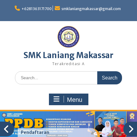
Skip
to
+6281363171700
smklaniangmakassar@gmail.com
content
SMK Laniang Makassar
Terakreditasi A
Search
for:
Menu
Pendaftaran