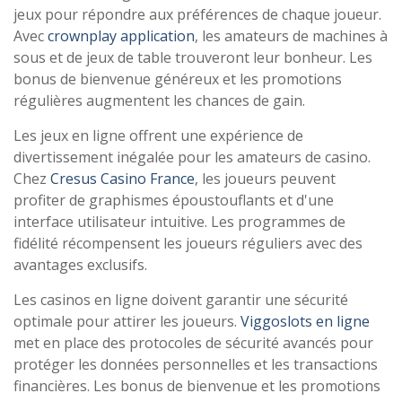
jeux pour répondre aux préférences de chaque joueur.
Avec
crownplay application
, les amateurs de machines à
sous et de jeux de table trouveront leur bonheur. Les
bonus de bienvenue généreux et les promotions
régulières augmentent les chances de gain.
Les jeux en ligne offrent une expérience de
divertissement inégalée pour les amateurs de casino.
Chez
Cresus Casino France
, les joueurs peuvent
profiter de graphismes époustouflants et d'une
interface utilisateur intuitive. Les programmes de
fidélité récompensent les joueurs réguliers avec des
avantages exclusifs.
Les casinos en ligne doivent garantir une sécurité
optimale pour attirer les joueurs.
Viggoslots en ligne
met en place des protocoles de sécurité avancés pour
protéger les données personnelles et les transactions
financières. Les bonus de bienvenue et les promotions