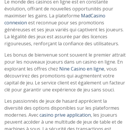
Le monde des casinos en ligne est en constante
évolution, offrant de nouvelles opportunités pour
maximiser les gains. La plateforme
MadCasino
connexion
est reconnue pour ses promotions
généreuses et ses jeux variés qui captivent les joueurs.
La légalité des jeux est assurée par des licences
rigoureuses, renforçant la confiance des utilisateurs.
Les bonus de bienvenue sont souvent le premier attrait
pour les nouveaux joueurs dans un casino en ligne. En
explorant les offres chez
Nine Casino en ligne
, vous
découvrirez des promotions qui augmentent votre
capital de jeu. Le service client est également un facteur
clé pour garantir une expérience de jeu sans souci.
Les passionnés de jeux de hasard apprécient la
diversité des options disponibles sur les plateformes
modernes. Avec
casino prive application
, les joueurs
peuvent accéder à une multitude de jeux de table et de
machines à sous. La sécurité des transactions est