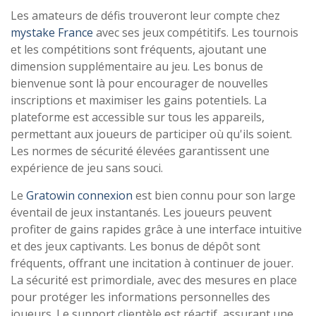
Les amateurs de défis trouveront leur compte chez
mystake France
avec ses jeux compétitifs. Les tournois
et les compétitions sont fréquents, ajoutant une
dimension supplémentaire au jeu. Les bonus de
bienvenue sont là pour encourager de nouvelles
inscriptions et maximiser les gains potentiels. La
plateforme est accessible sur tous les appareils,
permettant aux joueurs de participer où qu'ils soient.
Les normes de sécurité élevées garantissent une
expérience de jeu sans souci.
Le
Gratowin connexion
est bien connu pour son large
éventail de jeux instantanés. Les joueurs peuvent
profiter de gains rapides grâce à une interface intuitive
et des jeux captivants. Les bonus de dépôt sont
fréquents, offrant une incitation à continuer de jouer.
La sécurité est primordiale, avec des mesures en place
pour protéger les informations personnelles des
joueurs. Le support clientèle est réactif, assurant une