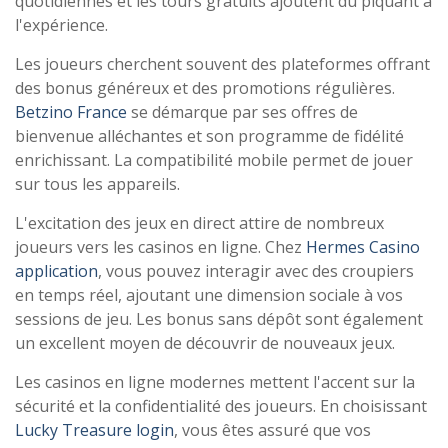
quotidiennes et les tours gratuits ajoutent du piquant à
l'expérience.
Les joueurs cherchent souvent des plateformes offrant
des bonus généreux et des promotions régulières.
Betzino France
se démarque par ses offres de
bienvenue alléchantes et son programme de fidélité
enrichissant. La compatibilité mobile permet de jouer
sur tous les appareils.
L'excitation des jeux en direct attire de nombreux
joueurs vers les casinos en ligne. Chez
Hermes Casino
application
, vous pouvez interagir avec des croupiers
en temps réel, ajoutant une dimension sociale à vos
sessions de jeu. Les bonus sans dépôt sont également
un excellent moyen de découvrir de nouveaux jeux.
Les casinos en ligne modernes mettent l'accent sur la
sécurité et la confidentialité des joueurs. En choisissant
Lucky Treasure login
, vous êtes assuré que vos