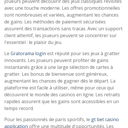
joueurs peuvent découvrir des jeux classiques revisités
avec une touche moderne. Les offres promotionnelles
sont nombreuses et variées, augmentant les chances
de gains. Les méthodes de paiement sécurisées
assurent des transactions sans tracas. Avec un support
client attentif, les joueurs peuvent se concentrer sur
l'essentiel : le plaisir du jeu.
Le
Gratorama login
est réputé pour ses jeux à gratter
innovants. Les joueurs peuvent profiter de gains
instantanés grâce à une large sélection de cartes à
gratter. Les bonus de bienvenue sont généreux,
augmentant les chances de gagner dès le départ. La
plateforme est facile à utiliser, même pour ceux qui
découvrent le monde des casinos en ligne. Les retraits
rapides assurent que les gains sont accessibles en un
temps record.
Pour les passionnés de paris sportifs, le
gt bet casino
application
offre une multitude d'opportunités. Les