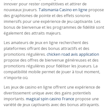
innover pour rester compétitives et attirer de
nouveaux joueurs.
Talismania Casino en ligne
propose
des graphismes de pointe et des effets sonores
immersifs pour une expérience de jeu captivante. Les
bonus de bienvenue et les programmes de fidélité sont
également des attraits majeurs.
Les amateurs de jeux en ligne recherchent des
plateformes offrant des bonus attractifs et des
promotions régulières.
chicken road avis application
propose des offres de bienvenue généreuses et des
promotions régulières pour fidéliser les joueurs. La
compatibilité mobile permet de jouer à tout moment,
n'importe où.
Les jeux de casino en ligne offrent une expérience de
divertissement unique avec des gains potentiels
importants.
magical spin casino France
propose une
variété de jeux captivants avec des bonus attrayants.