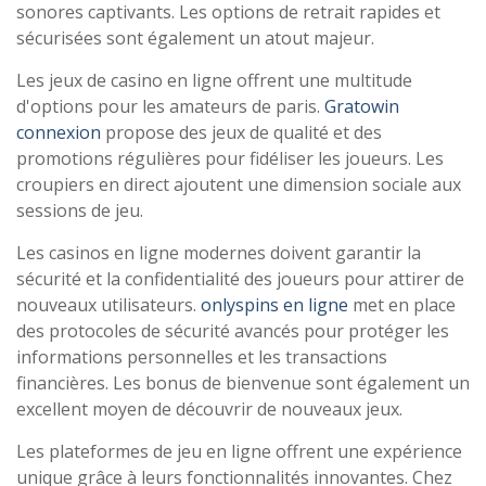
sonores captivants. Les options de retrait rapides et
sécurisées sont également un atout majeur.
Les jeux de casino en ligne offrent une multitude
d'options pour les amateurs de paris.
Gratowin
connexion
propose des jeux de qualité et des
promotions régulières pour fidéliser les joueurs. Les
croupiers en direct ajoutent une dimension sociale aux
sessions de jeu.
Les casinos en ligne modernes doivent garantir la
sécurité et la confidentialité des joueurs pour attirer de
nouveaux utilisateurs.
onlyspins en ligne
met en place
des protocoles de sécurité avancés pour protéger les
informations personnelles et les transactions
financières. Les bonus de bienvenue sont également un
excellent moyen de découvrir de nouveaux jeux.
Les plateformes de jeu en ligne offrent une expérience
unique grâce à leurs fonctionnalités innovantes. Chez