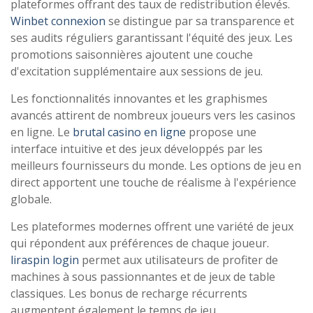
plateformes offrant des taux de redistribution élevés.
Winbet connexion
se distingue par sa transparence et
ses audits réguliers garantissant l'équité des jeux. Les
promotions saisonnières ajoutent une couche
d'excitation supplémentaire aux sessions de jeu.
Les fonctionnalités innovantes et les graphismes
avancés attirent de nombreux joueurs vers les casinos
en ligne. Le
brutal casino en ligne
propose une
interface intuitive et des jeux développés par les
meilleurs fournisseurs du monde. Les options de jeu en
direct apportent une touche de réalisme à l'expérience
globale.
Les plateformes modernes offrent une variété de jeux
qui répondent aux préférences de chaque joueur.
liraspin login
permet aux utilisateurs de profiter de
machines à sous passionnantes et de jeux de table
classiques. Les bonus de recharge récurrents
augmentent également le temps de jeu.