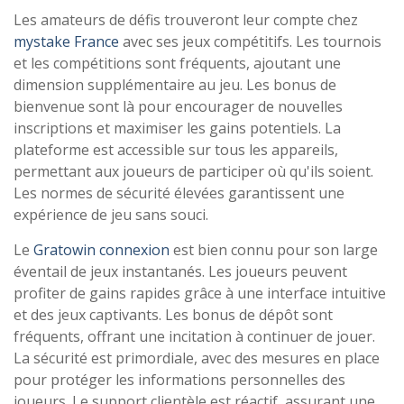
Les amateurs de défis trouveront leur compte chez
mystake France
avec ses jeux compétitifs. Les tournois
et les compétitions sont fréquents, ajoutant une
dimension supplémentaire au jeu. Les bonus de
bienvenue sont là pour encourager de nouvelles
inscriptions et maximiser les gains potentiels. La
plateforme est accessible sur tous les appareils,
permettant aux joueurs de participer où qu'ils soient.
Les normes de sécurité élevées garantissent une
expérience de jeu sans souci.
Le
Gratowin connexion
est bien connu pour son large
éventail de jeux instantanés. Les joueurs peuvent
profiter de gains rapides grâce à une interface intuitive
et des jeux captivants. Les bonus de dépôt sont
fréquents, offrant une incitation à continuer de jouer.
La sécurité est primordiale, avec des mesures en place
pour protéger les informations personnelles des
joueurs. Le support clientèle est réactif, assurant une