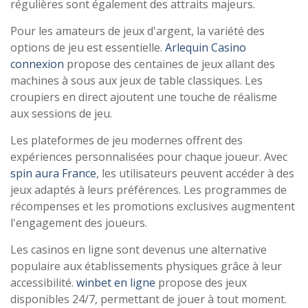
régulières sont également des attraits majeurs.
Pour les amateurs de jeux d'argent, la variété des
options de jeu est essentielle.
Arlequin Casino
connexion
propose des centaines de jeux allant des
machines à sous aux jeux de table classiques. Les
croupiers en direct ajoutent une touche de réalisme
aux sessions de jeu.
Les plateformes de jeu modernes offrent des
expériences personnalisées pour chaque joueur. Avec
spin aura France
, les utilisateurs peuvent accéder à des
jeux adaptés à leurs préférences. Les programmes de
récompenses et les promotions exclusives augmentent
l'engagement des joueurs.
Les casinos en ligne sont devenus une alternative
populaire aux établissements physiques grâce à leur
accessibilité.
winbet en ligne
propose des jeux
disponibles 24/7, permettant de jouer à tout moment.