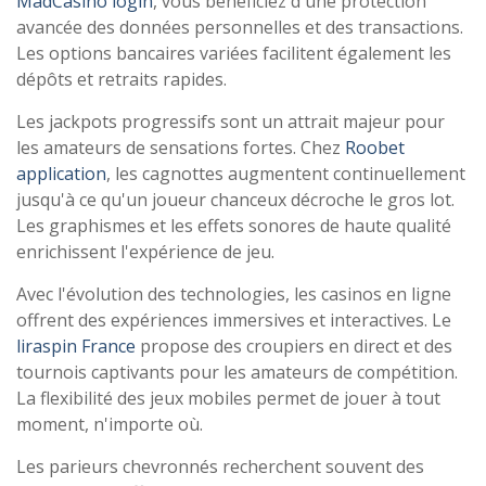
MadCasino login
, vous bénéficiez d'une protection
avancée des données personnelles et des transactions.
Les options bancaires variées facilitent également les
dépôts et retraits rapides.
Les jackpots progressifs sont un attrait majeur pour
les amateurs de sensations fortes. Chez
Roobet
application
, les cagnottes augmentent continuellement
jusqu'à ce qu'un joueur chanceux décroche le gros lot.
Les graphismes et les effets sonores de haute qualité
enrichissent l'expérience de jeu.
Avec l'évolution des technologies, les casinos en ligne
offrent des expériences immersives et interactives. Le
liraspin France
propose des croupiers en direct et des
tournois captivants pour les amateurs de compétition.
La flexibilité des jeux mobiles permet de jouer à tout
moment, n'importe où.
Les parieurs chevronnés recherchent souvent des