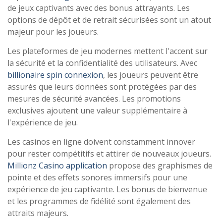
de jeux captivants avec des bonus attrayants. Les
options de dépôt et de retrait sécurisées sont un atout
majeur pour les joueurs.
Les plateformes de jeu modernes mettent l'accent sur
la sécurité et la confidentialité des utilisateurs. Avec
billionaire spin connexion
, les joueurs peuvent être
assurés que leurs données sont protégées par des
mesures de sécurité avancées. Les promotions
exclusives ajoutent une valeur supplémentaire à
l'expérience de jeu.
Les casinos en ligne doivent constamment innover
pour rester compétitifs et attirer de nouveaux joueurs.
Millionz Casino application
propose des graphismes de
pointe et des effets sonores immersifs pour une
expérience de jeu captivante. Les bonus de bienvenue
et les programmes de fidélité sont également des
attraits majeurs.