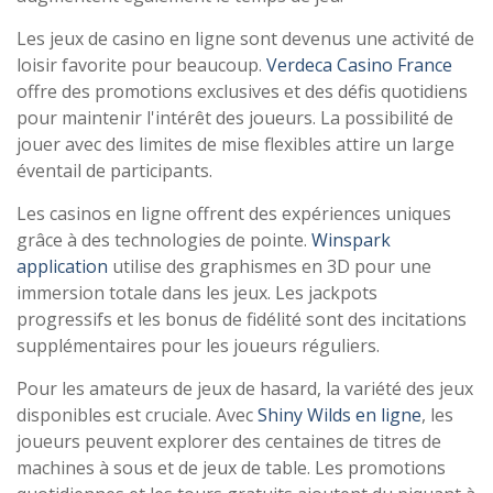
Les jeux de casino en ligne sont devenus une activité de
loisir favorite pour beaucoup.
Verdeca Casino France
offre des promotions exclusives et des défis quotidiens
pour maintenir l'intérêt des joueurs. La possibilité de
jouer avec des limites de mise flexibles attire un large
éventail de participants.
Les casinos en ligne offrent des expériences uniques
grâce à des technologies de pointe.
Winspark
application
utilise des graphismes en 3D pour une
immersion totale dans les jeux. Les jackpots
progressifs et les bonus de fidélité sont des incitations
supplémentaires pour les joueurs réguliers.
Pour les amateurs de jeux de hasard, la variété des jeux
disponibles est cruciale. Avec
Shiny Wilds en ligne
, les
joueurs peuvent explorer des centaines de titres de
machines à sous et de jeux de table. Les promotions