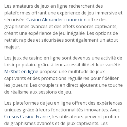
Les amateurs de jeux en ligne recherchent des
plateformes offrant une expérience de jeu immersive et
sécurisée.
Casino Alexander connexion
offre des
graphismes avancés et des effets sonores captivants,
créant une expérience de jeu inégalée. Les options de
retrait rapides et sécurisées sont également un atout
majeur.
Les jeux de casino en ligne sont devenus une activité de
loisir populaire grâce à leur accessibilité et leur variété.
MrXbet en ligne
propose une multitude de jeux
captivants et des promotions régulières pour fidéliser
les joueurs. Les croupiers en direct ajoutent une touche
de réalisme aux sessions de jeu.
Les plateformes de jeu en ligne offrent des expériences
uniques grâce à leurs fonctionnalités innovantes. Avec
Cresus Casino France
, les utilisateurs peuvent profiter
de graphismes avancés et de jeux captivants. Les