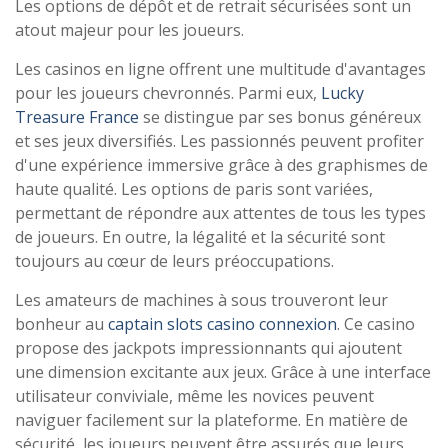
Les options de dépôt et de retrait sécurisées sont un
atout majeur pour les joueurs.
Les casinos en ligne offrent une multitude d'avantages
pour les joueurs chevronnés. Parmi eux,
Lucky
Treasure France
se distingue par ses bonus généreux
et ses jeux diversifiés. Les passionnés peuvent profiter
d'une expérience immersive grâce à des graphismes de
haute qualité. Les options de paris sont variées,
permettant de répondre aux attentes de tous les types
de joueurs. En outre, la légalité et la sécurité sont
toujours au cœur de leurs préoccupations.
Les amateurs de machines à sous trouveront leur
bonheur au
captain slots casino connexion
. Ce casino
propose des jackpots impressionnants qui ajoutent
une dimension excitante aux jeux. Grâce à une interface
utilisateur conviviale, même les novices peuvent
naviguer facilement sur la plateforme. En matière de
sécurité, les joueurs peuvent être assurés que leurs