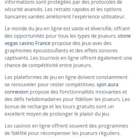
informations sont protégées par des protocoles de
sécurité avancés. Les retraits rapides et les options
bancaires variées améliorent l'expérience utilisateur.
Le monde du jeu en ligne est vaste et diversifié, offrant
des opportunités pour tous les types de joueurs.
stone
vegas casino France
propose des jeux avec des
graphismes époustouflants et des effets sonores
captivants. Les tournois en ligne offrent également une
chance de compétitivité entre joueurs.
Les plateformes de jeu en ligne doivent constamment
se renouveler pour rester compétitives.
spin aura
connexion
propose des fonctionnalités innovantes et
des défis hebdomadaires pour fidéliser les joueurs. Les
bonus de recharge et les tours gratuits sont un
excellent moyen de prolonger le plaisir du jeu.
Les casinos en ligne offrent souvent des programmes
de fidélité pour récompenser les joueurs réguliers.