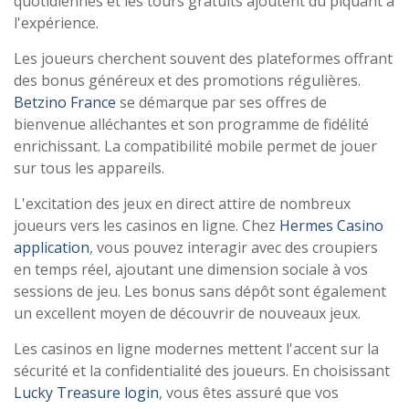
quotidiennes et les tours gratuits ajoutent du piquant à
l'expérience.
Les joueurs cherchent souvent des plateformes offrant
des bonus généreux et des promotions régulières.
Betzino France
se démarque par ses offres de
bienvenue alléchantes et son programme de fidélité
enrichissant. La compatibilité mobile permet de jouer
sur tous les appareils.
L'excitation des jeux en direct attire de nombreux
joueurs vers les casinos en ligne. Chez
Hermes Casino
application
, vous pouvez interagir avec des croupiers
en temps réel, ajoutant une dimension sociale à vos
sessions de jeu. Les bonus sans dépôt sont également
un excellent moyen de découvrir de nouveaux jeux.
Les casinos en ligne modernes mettent l'accent sur la
sécurité et la confidentialité des joueurs. En choisissant
Lucky Treasure login
, vous êtes assuré que vos