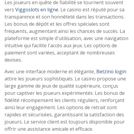
Les joueurs en quête de fiabilité se tournent souvent
vers
Viggoslots en ligne
. Le casino est réputé pour sa
transparence et son honnêteté dans les transactions.
Les bonus de dépôt et les offres spéciales sont
fréquents, augmentant ainsi les chances de succès. La
plateforme est simple d'utilisation, avec une navigation
intuitive qui facilite l'accès aux jeux. Les options de
paiement sont variées, acceptant de nombreuses
devises.
Avec une interface moderne et élégante,
Betzino login
attire les joueurs sophistiqués. Le casino propose une
large gamme de jeux de qualité supérieure, conçus
pour captiver les joueurs expérimentés. Les bonus de
fidélité récompensent les clients réguliers, renforçant
ainsi leur engagement. Les options de retrait sont
rapides et sécurisées, garantissant la satisfaction des
joueurs. Le service client est toujours disponible pour
offrir une assistance amicale et efficace.