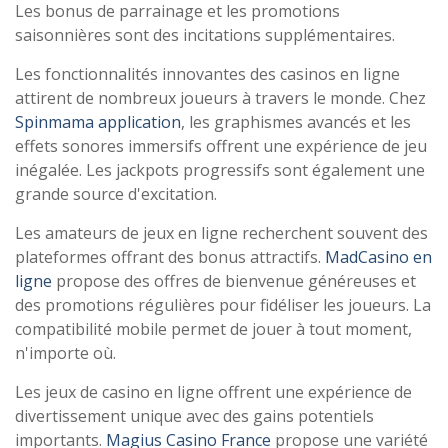
Les bonus de parrainage et les promotions
saisonnières sont des incitations supplémentaires.
Les fonctionnalités innovantes des casinos en ligne
attirent de nombreux joueurs à travers le monde. Chez
Spinmama application
, les graphismes avancés et les
effets sonores immersifs offrent une expérience de jeu
inégalée. Les jackpots progressifs sont également une
grande source d'excitation.
Les amateurs de jeux en ligne recherchent souvent des
plateformes offrant des bonus attractifs.
MadCasino en
ligne
propose des offres de bienvenue généreuses et
des promotions régulières pour fidéliser les joueurs. La
compatibilité mobile permet de jouer à tout moment,
n'importe où.
Les jeux de casino en ligne offrent une expérience de
divertissement unique avec des gains potentiels
importants.
Magius Casino France
propose une variété