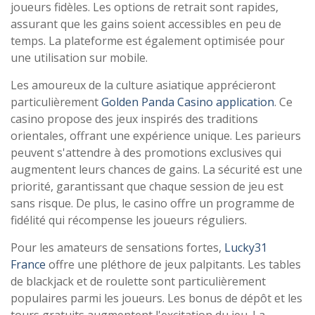
joueurs fidèles. Les options de retrait sont rapides,
assurant que les gains soient accessibles en peu de
temps. La plateforme est également optimisée pour
une utilisation sur mobile.
Les amoureux de la culture asiatique apprécieront
particulièrement
Golden Panda Casino application
. Ce
casino propose des jeux inspirés des traditions
orientales, offrant une expérience unique. Les parieurs
peuvent s'attendre à des promotions exclusives qui
augmentent leurs chances de gains. La sécurité est une
priorité, garantissant que chaque session de jeu est
sans risque. De plus, le casino offre un programme de
fidélité qui récompense les joueurs réguliers.
Pour les amateurs de sensations fortes,
Lucky31
France
offre une pléthore de jeux palpitants. Les tables
de blackjack et de roulette sont particulièrement
populaires parmi les joueurs. Les bonus de dépôt et les