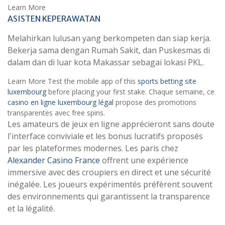
Learn More
ASISTEN KEPERAWATAN
Melahirkan lulusan yang berkompeten dan siap kerja.
Bekerja sama dengan Rumah Sakit, dan Puskesmas di
dalam dan di luar kota Makassar sebagai lokasi PKL.
Learn More Test the mobile app of this
sports betting site
luxembourg
before placing your first stake. Chaque semaine, ce
casino en ligne luxembourg légal
propose des promotions
transparentes avec free spins.
Les amateurs de jeux en ligne apprécieront sans doute
l'interface conviviale et les bonus lucratifs proposés
par les plateformes modernes. Les paris chez
Alexander Casino France
offrent une expérience
immersive avec des croupiers en direct et une sécurité
inégalée. Les joueurs expérimentés préfèrent souvent
des environnements qui garantissent la transparence
et la légalité.