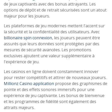
de jeux captivants avec des bonus attrayants. Les
options de dépôt et de retrait sécurisées sont un atout
majeur pour les joueurs.
Les plateformes de jeu modernes mettent l'accent sur
la sécurité et la confidentialité des utilisateurs. Avec
billionaire spin connexion
, les joueurs peuvent être
assurés que leurs données sont protégées par des
mesures de sécurité avancées. Les promotions
exclusives ajoutent une valeur supplémentaire à
l'expérience de jeu.
Les casinos en ligne doivent constamment innover
pour rester compétitifs et attirer de nouveaux joueurs.
Millionz Casino application
propose des graphismes de
pointe et des effets sonores immersifs pour une
expérience de jeu captivante. Les bonus de bienvenue
et les programmes de fidélité sont également des
attraits majeurs.