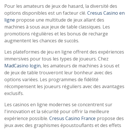
Pour les amateurs de jeux de hasard, la diversité des
options disponibles est un facteur clé.
Cresus Casino en
ligne
propose une multitude de jeux allant des
machines à sous aux jeux de table classiques. Les
promotions régulières et les bonus de recharge
augmentent les chances de succès.
Les plateformes de jeu en ligne offrent des expériences
immersives pour tous les types de joueurs. Chez
MadCasino login
, les amateurs de machines à sous et
de jeux de table trouveront leur bonheur avec des
options variées. Les programmes de fidélité
récompensent les joueurs réguliers avec des avantages
exclusifs.
Les casinos en ligne modernes se concentrent sur
l'innovation et la sécurité pour offrir la meilleure
expérience possible.
Cresus Casino France
propose des
jeux avec des graphismes époustouflants et des effets