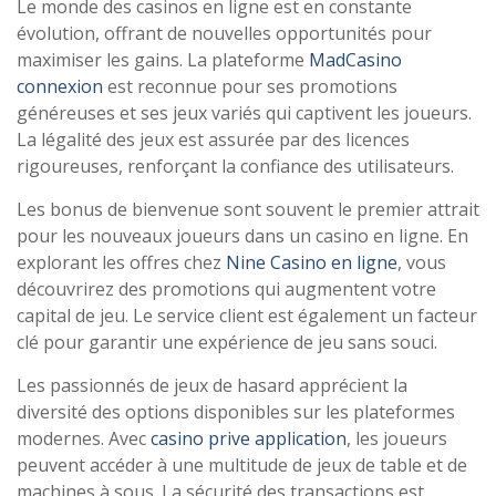
Le monde des casinos en ligne est en constante
évolution, offrant de nouvelles opportunités pour
maximiser les gains. La plateforme
MadCasino
connexion
est reconnue pour ses promotions
généreuses et ses jeux variés qui captivent les joueurs.
La légalité des jeux est assurée par des licences
rigoureuses, renforçant la confiance des utilisateurs.
Les bonus de bienvenue sont souvent le premier attrait
pour les nouveaux joueurs dans un casino en ligne. En
explorant les offres chez
Nine Casino en ligne
, vous
découvrirez des promotions qui augmentent votre
capital de jeu. Le service client est également un facteur
clé pour garantir une expérience de jeu sans souci.
Les passionnés de jeux de hasard apprécient la
diversité des options disponibles sur les plateformes
modernes. Avec
casino prive application
, les joueurs
peuvent accéder à une multitude de jeux de table et de
machines à sous. La sécurité des transactions est