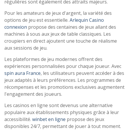
régulières sont également des attraits majeurs.
Pour les amateurs de jeux d'argent, la variété des
options de jeu est essentielle.
Arlequin Casino
connexion
propose des centaines de jeux allant des
machines à sous aux jeux de table classiques. Les
croupiers en direct ajoutent une touche de réalisme
aux sessions de jeu.
Les plateformes de jeu modernes offrent des
expériences personnalisées pour chaque joueur. Avec
spin aura France
, les utilisateurs peuvent accéder à des
jeux adaptés à leurs préférences. Les programmes de
récompenses et les promotions exclusives augmentent
l'engagement des joueurs.
Les casinos en ligne sont devenus une alternative
populaire aux établissements physiques grâce à leur
accessibilité.
winbet en ligne
propose des jeux
disponibles 24/7, permettant de jouer à tout moment.