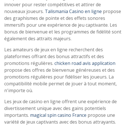
innover pour rester compétitives et attirer de
nouveaux joueurs.
Talismania Casino en ligne
propose
des graphismes de pointe et des effets sonores
immersifs pour une expérience de jeu captivante. Les
bonus de bienvenue et les programmes de fidélité sont
également des attraits majeurs.
Les amateurs de jeux en ligne recherchent des
plateformes offrant des bonus attractifs et des
promotions régulières.
chicken road avis application
propose des offres de bienvenue généreuses et des
promotions régulières pour fidéliser les joueurs. La
compatibilité mobile permet de jouer à tout moment,
n'importe où.
Les jeux de casino en ligne offrent une expérience de
divertissement unique avec des gains potentiels
importants.
magical spin casino France
propose une
variété de jeux captivants avec des bonus attrayants.