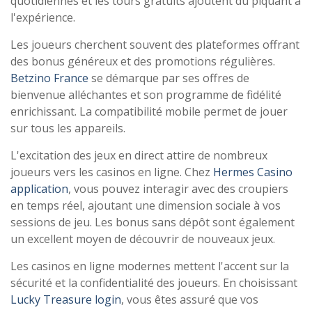
quotidiennes et les tours gratuits ajoutent du piquant à
l'expérience.
Les joueurs cherchent souvent des plateformes offrant
des bonus généreux et des promotions régulières.
Betzino France
se démarque par ses offres de
bienvenue alléchantes et son programme de fidélité
enrichissant. La compatibilité mobile permet de jouer
sur tous les appareils.
L'excitation des jeux en direct attire de nombreux
joueurs vers les casinos en ligne. Chez
Hermes Casino
application
, vous pouvez interagir avec des croupiers
en temps réel, ajoutant une dimension sociale à vos
sessions de jeu. Les bonus sans dépôt sont également
un excellent moyen de découvrir de nouveaux jeux.
Les casinos en ligne modernes mettent l'accent sur la
sécurité et la confidentialité des joueurs. En choisissant
Lucky Treasure login
, vous êtes assuré que vos