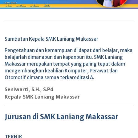
Sambutan Kepala SMK Laniang Makassar
Pengetahuan dan kemampuan di dapat dari belajar, maka
belajarlah dimanapun dan kapanpun itu. SMK Laniang
Makassar merupakan tempat yang paling tepat dalam
mengembangkan keahlian Komputer, Perawat dan
Otomotif dimana semua terkareditasi A.
Seniwarti, S.H., S.Pd
Kepala SMK Laniang Makassar
Jurusan di SMK Laniang Makassar
TEKNIK