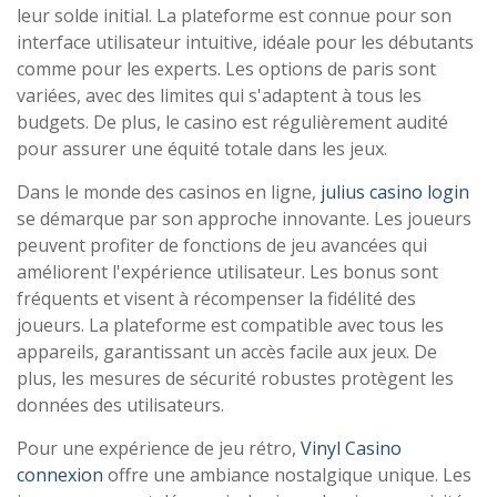
leur solde initial. La plateforme est connue pour son
interface utilisateur intuitive, idéale pour les débutants
comme pour les experts. Les options de paris sont
variées, avec des limites qui s'adaptent à tous les
budgets. De plus, le casino est régulièrement audité
pour assurer une équité totale dans les jeux.
Dans le monde des casinos en ligne,
julius casino login
se démarque par son approche innovante. Les joueurs
peuvent profiter de fonctions de jeu avancées qui
améliorent l'expérience utilisateur. Les bonus sont
fréquents et visent à récompenser la fidélité des
joueurs. La plateforme est compatible avec tous les
appareils, garantissant un accès facile aux jeux. De
plus, les mesures de sécurité robustes protègent les
données des utilisateurs.
Pour une expérience de jeu rétro,
Vinyl Casino
connexion
offre une ambiance nostalgique unique. Les