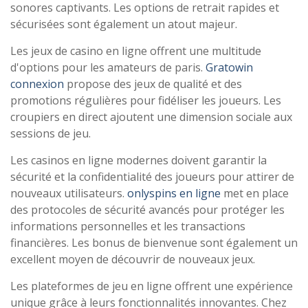
sonores captivants. Les options de retrait rapides et
sécurisées sont également un atout majeur.
Les jeux de casino en ligne offrent une multitude
d'options pour les amateurs de paris.
Gratowin
connexion
propose des jeux de qualité et des
promotions régulières pour fidéliser les joueurs. Les
croupiers en direct ajoutent une dimension sociale aux
sessions de jeu.
Les casinos en ligne modernes doivent garantir la
sécurité et la confidentialité des joueurs pour attirer de
nouveaux utilisateurs.
onlyspins en ligne
met en place
des protocoles de sécurité avancés pour protéger les
informations personnelles et les transactions
financières. Les bonus de bienvenue sont également un
excellent moyen de découvrir de nouveaux jeux.
Les plateformes de jeu en ligne offrent une expérience
unique grâce à leurs fonctionnalités innovantes. Chez