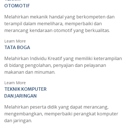
OTOMOTIF
Melahirkan mekanik handal yang berkompeten dan
terampil dalam memelihara, memperbaiki dan
merancang kendaraan otomotif yang berkualitas.
Learn More
TATA BOGA
Melahirkan Individu Kreatif yang memiliki keterampilan
di bidang pengolahan, penyajian dan pelayanan
makanan dan minuman.
Learn More
TEKNIK KOMPUTER
DAN JARINGAN
Melahirkan peserta didik yang dapat merancang,
mengembangkan, memperbaiki perangkat komputer
dan jaringan.