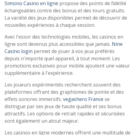
Simsino Casino en ligne
propose des points de fidélité
échangeables contre des bonus et des tours gratuits.
La variété des jeux disponibles permet de découvrir de
nouvelles expériences à chaque session.
Avec l'essor des technologies mobiles, les casinos en
ligne sont devenus plus accessibles que jamais.
Nine
Casino login
permet de jouer à vos jeux préférés
depuis n'importe quel appareil, à tout moment. Les
promotions exclusives pour mobile ajoutent une valeur
supplémentaire à l'expérience.
Les joueurs expérimentés recherchent souvent des
plateformes offrant des graphismes de pointe et des
effets sonores immersifs.
vegashero France
se
distingue par ses jeux de haute qualité et ses bonus
attractifs. Les options de retrait rapides et sécurisées
sont également un atout majeur.
Les casinos en ligne modernes offrent une multitude de