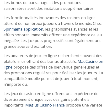
Les bonus de parrainage et les promotions
saisonnières sont des incitations supplémentaires.
Les fonctionnalités innovantes des casinos en ligne
attirent de nombreux joueurs à travers le monde. Chez
Spinmama application
, les graphismes avancés et les
effets sonores immersifs offrent une expérience de jeu
inégalée. Les jackpots progressifs sont également une
grande source d'excitation.
Les amateurs de jeux en ligne recherchent souvent des
plateformes offrant des bonus attractifs.
MadCasino en
ligne
propose des offres de bienvenue généreuses et
des promotions régulières pour fidéliser les joueurs. La
compatibilité mobile permet de jouer à tout moment,
n'importe où.
Les jeux de casino en ligne offrent une expérience de
divertissement unique avec des gains potentiels
importants.
Magius Casino France
propose une variété