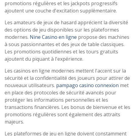
promotions régulières et les jackpots progressifs
ajoutent une couche d'excitation supplémentaire.
Les amateurs de jeux de hasard apprécient la diversité
des options de jeu disponibles sur les plateformes
modernes.
Nine Casino en ligne
propose des machines
à sous passionnantes et des jeux de table classiques.
Les promotions quotidiennes et les tours gratuits
ajoutent du piquant à l'expérience.
Les casinos en ligne modernes mettent l'accent sur la
sécurité et la confidentialité des joueurs pour attirer de
nouveaux utilisateurs.
pampago casino connexion
met
en place des protocoles de sécurité avancés pour
protéger les informations personnelles et les
transactions financières. Les bonus de bienvenue et les
promotions régulières sont également des attraits
majeurs.
Les plateformes de jeu en ligne doivent constamment