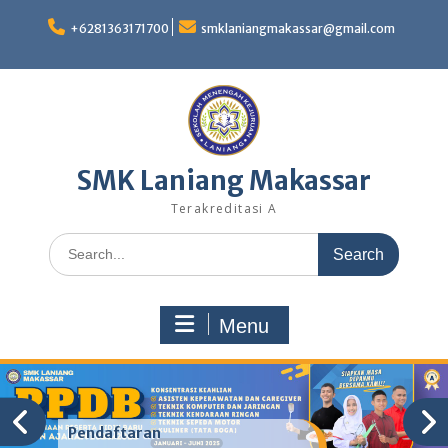
Skip
to
+6281363171700
smklaniangmakassar@gmail.com
content
SMK Laniang Makassar
Terakreditasi A
Search
for:
Menu
Pendaftaran