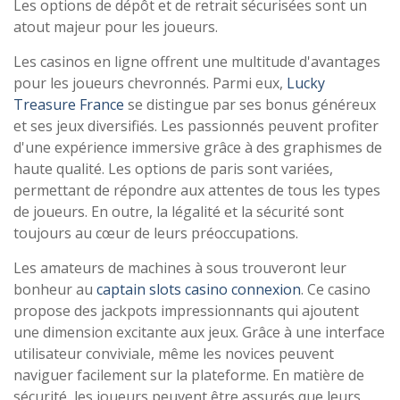
Les options de dépôt et de retrait sécurisées sont un
atout majeur pour les joueurs.
Les casinos en ligne offrent une multitude d'avantages
pour les joueurs chevronnés. Parmi eux,
Lucky
Treasure France
se distingue par ses bonus généreux
et ses jeux diversifiés. Les passionnés peuvent profiter
d'une expérience immersive grâce à des graphismes de
haute qualité. Les options de paris sont variées,
permettant de répondre aux attentes de tous les types
de joueurs. En outre, la légalité et la sécurité sont
toujours au cœur de leurs préoccupations.
Les amateurs de machines à sous trouveront leur
bonheur au
captain slots casino connexion
. Ce casino
propose des jackpots impressionnants qui ajoutent
une dimension excitante aux jeux. Grâce à une interface
utilisateur conviviale, même les novices peuvent
naviguer facilement sur la plateforme. En matière de
sécurité, les joueurs peuvent être assurés que leurs