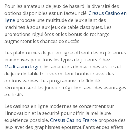
Pour les amateurs de jeux de hasard, la diversité des
options disponibles est un facteur clé.
Cresus Casino en
ligne
propose une multitude de jeux allant des
machines à sous aux jeux de table classiques. Les
promotions régulières et les bonus de recharge
augmentent les chances de succès.
Les plateformes de jeu en ligne offrent des expériences
immersives pour tous les types de joueurs. Chez
MadCasino login
, les amateurs de machines à sous et
de jeux de table trouveront leur bonheur avec des
options variées. Les programmes de fidélité
récompensent les joueurs réguliers avec des avantages
exclusifs.
Les casinos en ligne modernes se concentrent sur
l'innovation et la sécurité pour offrir la meilleure
expérience possible.
Cresus Casino France
propose des
jeux avec des graphismes époustouflants et des effets