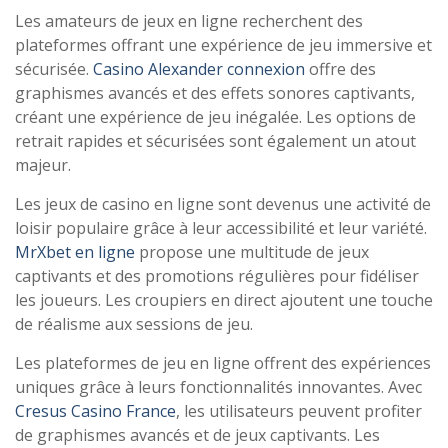
Les amateurs de jeux en ligne recherchent des
plateformes offrant une expérience de jeu immersive et
sécurisée.
Casino Alexander connexion
offre des
graphismes avancés et des effets sonores captivants,
créant une expérience de jeu inégalée. Les options de
retrait rapides et sécurisées sont également un atout
majeur.
Les jeux de casino en ligne sont devenus une activité de
loisir populaire grâce à leur accessibilité et leur variété.
MrXbet en ligne
propose une multitude de jeux
captivants et des promotions régulières pour fidéliser
les joueurs. Les croupiers en direct ajoutent une touche
de réalisme aux sessions de jeu.
Les plateformes de jeu en ligne offrent des expériences
uniques grâce à leurs fonctionnalités innovantes. Avec
Cresus Casino France
, les utilisateurs peuvent profiter
de graphismes avancés et de jeux captivants. Les