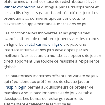
plateformes offrant des taux de redistribution élevés.
Winbet connexion
se distingue par sa transparence et
ses audits réguliers garantissant l'équité des jeux. Les
promotions saisonnières ajoutent une couche
d'excitation supplémentaire aux sessions de jeu.
Les fonctionnalités innovantes et les graphismes
avancés attirent de nombreux joueurs vers les casinos
en ligne. Le
brutal casino en ligne
propose une
interface intuitive et des jeux développés par les
meilleurs fournisseurs du monde. Les options de jeu en
direct apportent une touche de réalisme à l'expérience
globale.
Les plateformes modernes offrent une variété de jeux
qui répondent aux préférences de chaque joueur.
liraspin login
permet aux utilisateurs de profiter de
machines à sous passionnantes et de jeux de table
classiques. Les bonus de recharge récurrents
augmentent également le temps de jeu.