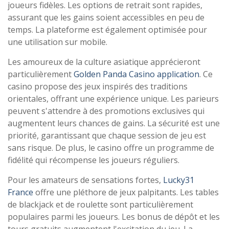
joueurs fidèles. Les options de retrait sont rapides,
assurant que les gains soient accessibles en peu de
temps. La plateforme est également optimisée pour
une utilisation sur mobile.
Les amoureux de la culture asiatique apprécieront
particulièrement
Golden Panda Casino application
. Ce
casino propose des jeux inspirés des traditions
orientales, offrant une expérience unique. Les parieurs
peuvent s'attendre à des promotions exclusives qui
augmentent leurs chances de gains. La sécurité est une
priorité, garantissant que chaque session de jeu est
sans risque. De plus, le casino offre un programme de
fidélité qui récompense les joueurs réguliers.
Pour les amateurs de sensations fortes,
Lucky31
France
offre une pléthore de jeux palpitants. Les tables
de blackjack et de roulette sont particulièrement
populaires parmi les joueurs. Les bonus de dépôt et les