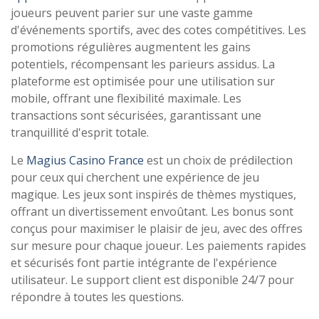
joueurs peuvent parier sur une vaste gamme
d'événements sportifs, avec des cotes compétitives. Les
promotions régulières augmentent les gains
potentiels, récompensant les parieurs assidus. La
plateforme est optimisée pour une utilisation sur
mobile, offrant une flexibilité maximale. Les
transactions sont sécurisées, garantissant une
tranquillité d'esprit totale.
Le
Magius Casino France
est un choix de prédilection
pour ceux qui cherchent une expérience de jeu
magique. Les jeux sont inspirés de thèmes mystiques,
offrant un divertissement envoûtant. Les bonus sont
conçus pour maximiser le plaisir de jeu, avec des offres
sur mesure pour chaque joueur. Les paiements rapides
et sécurisés font partie intégrante de l'expérience
utilisateur. Le support client est disponible 24/7 pour
répondre à toutes les questions.