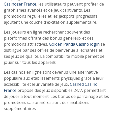
Casinozer France
, les utilisateurs peuvent profiter de
graphismes avancés et de jeux captivants. Les
promotions régulières et les jackpots progressifs
ajoutent une couche d'excitation supplémentaire.
Les joueurs en ligne recherchent souvent des
plateformes offrant des bonus généreux et des
promotions attractives.
Golden Panda Casino login
se
distingue par ses offres de bienvenue alléchantes et
ses jeux de qualité. La compatibilité mobile permet de
jouer sur tous les appareils.
Les casinos en ligne sont devenus une alternative
populaire aux établissements physiques grâce à leur
accessibilité et leur variété de jeux.
Cashed Casino
France
propose des jeux disponibles 24/7, permettant
de jouer à tout moment. Les bonus de parrainage et les
promotions saisonnières sont des incitations
supplémentaires.