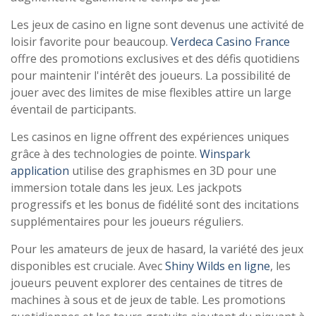
Les jeux de casino en ligne sont devenus une activité de
loisir favorite pour beaucoup.
Verdeca Casino France
offre des promotions exclusives et des défis quotidiens
pour maintenir l'intérêt des joueurs. La possibilité de
jouer avec des limites de mise flexibles attire un large
éventail de participants.
Les casinos en ligne offrent des expériences uniques
grâce à des technologies de pointe.
Winspark
application
utilise des graphismes en 3D pour une
immersion totale dans les jeux. Les jackpots
progressifs et les bonus de fidélité sont des incitations
supplémentaires pour les joueurs réguliers.
Pour les amateurs de jeux de hasard, la variété des jeux
disponibles est cruciale. Avec
Shiny Wilds en ligne
, les
joueurs peuvent explorer des centaines de titres de
machines à sous et de jeux de table. Les promotions