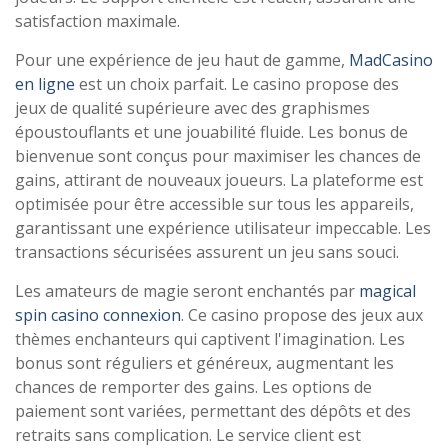
satisfaction maximale.
Pour une expérience de jeu haut de gamme,
MadCasino
en ligne
est un choix parfait. Le casino propose des
jeux de qualité supérieure avec des graphismes
époustouflants et une jouabilité fluide. Les bonus de
bienvenue sont conçus pour maximiser les chances de
gains, attirant de nouveaux joueurs. La plateforme est
optimisée pour être accessible sur tous les appareils,
garantissant une expérience utilisateur impeccable. Les
transactions sécurisées assurent un jeu sans souci.
Les amateurs de magie seront enchantés par
magical
spin casino connexion
. Ce casino propose des jeux aux
thèmes enchanteurs qui captivent l'imagination. Les
bonus sont réguliers et généreux, augmentant les
chances de remporter des gains. Les options de
paiement sont variées, permettant des dépôts et des
retraits sans complication. Le service client est