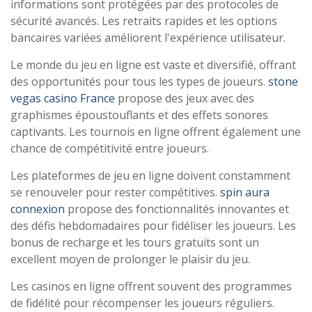
informations sont protégées par des protocoles de
sécurité avancés. Les retraits rapides et les options
bancaires variées améliorent l'expérience utilisateur.
Le monde du jeu en ligne est vaste et diversifié, offrant
des opportunités pour tous les types de joueurs.
stone
vegas casino France
propose des jeux avec des
graphismes époustouflants et des effets sonores
captivants. Les tournois en ligne offrent également une
chance de compétitivité entre joueurs.
Les plateformes de jeu en ligne doivent constamment
se renouveler pour rester compétitives.
spin aura
connexion
propose des fonctionnalités innovantes et
des défis hebdomadaires pour fidéliser les joueurs. Les
bonus de recharge et les tours gratuits sont un
excellent moyen de prolonger le plaisir du jeu.
Les casinos en ligne offrent souvent des programmes
de fidélité pour récompenser les joueurs réguliers.