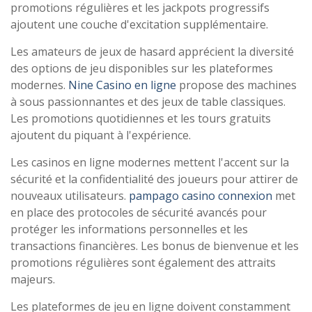
promotions régulières et les jackpots progressifs
ajoutent une couche d'excitation supplémentaire.
Les amateurs de jeux de hasard apprécient la diversité
des options de jeu disponibles sur les plateformes
modernes.
Nine Casino en ligne
propose des machines
à sous passionnantes et des jeux de table classiques.
Les promotions quotidiennes et les tours gratuits
ajoutent du piquant à l'expérience.
Les casinos en ligne modernes mettent l'accent sur la
sécurité et la confidentialité des joueurs pour attirer de
nouveaux utilisateurs.
pampago casino connexion
met
en place des protocoles de sécurité avancés pour
protéger les informations personnelles et les
transactions financières. Les bonus de bienvenue et les
promotions régulières sont également des attraits
majeurs.
Les plateformes de jeu en ligne doivent constamment