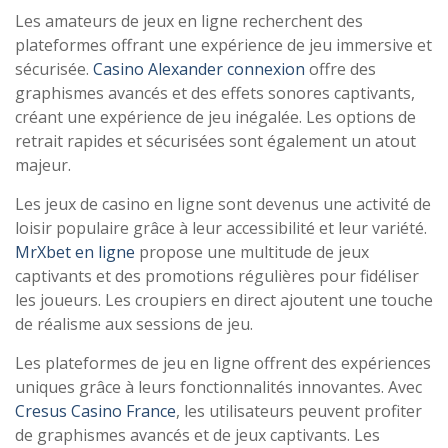
Les amateurs de jeux en ligne recherchent des
plateformes offrant une expérience de jeu immersive et
sécurisée.
Casino Alexander connexion
offre des
graphismes avancés et des effets sonores captivants,
créant une expérience de jeu inégalée. Les options de
retrait rapides et sécurisées sont également un atout
majeur.
Les jeux de casino en ligne sont devenus une activité de
loisir populaire grâce à leur accessibilité et leur variété.
MrXbet en ligne
propose une multitude de jeux
captivants et des promotions régulières pour fidéliser
les joueurs. Les croupiers en direct ajoutent une touche
de réalisme aux sessions de jeu.
Les plateformes de jeu en ligne offrent des expériences
uniques grâce à leurs fonctionnalités innovantes. Avec
Cresus Casino France
, les utilisateurs peuvent profiter
de graphismes avancés et de jeux captivants. Les