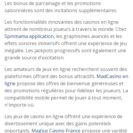
Les bonus de parrainage et les promotions
saisonnières sont des incitations supplémentaires.
Les fonctionnalités innovantes des casinos en ligne
attirent de nombreux joueurs à travers le monde. Chez
Spinmama application
, les graphismes avancés et les
effets sonores immersifs offrent une expérience de jeu
inégalée. Les jackpots progressifs sont également une
grande source d'excitation.
Les amateurs de jeux en ligne recherchent souvent des
plateformes offrant des bonus attractifs.
MadCasino en
ligne
propose des offres de bienvenue généreuses et
des promotions régulières pour fidéliser les joueurs. La
compatibilité mobile permet de jouer à tout moment,
n'importe où.
Les jeux de casino en ligne offrent une expérience de
divertissement unique avec des gains potentiels
importants.
Magius Casino France
propose une variété