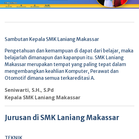
Sambutan Kepala SMK Laniang Makassar
Pengetahuan dan kemampuan di dapat dari belajar, maka
belajarlah dimanapun dan kapanpun itu. SMK Laniang
Makassar merupakan tempat yang paling tepat dalam
mengembangkan keahlian Komputer, Perawat dan
Otomotif dimana semua terkareditasi A.
Seniwarti, S.H., S.Pd
Kepala SMK Laniang Makassar
Jurusan di SMK Laniang Makassar
TEKNIK