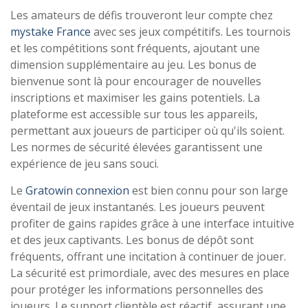
Les amateurs de défis trouveront leur compte chez
mystake France
avec ses jeux compétitifs. Les tournois
et les compétitions sont fréquents, ajoutant une
dimension supplémentaire au jeu. Les bonus de
bienvenue sont là pour encourager de nouvelles
inscriptions et maximiser les gains potentiels. La
plateforme est accessible sur tous les appareils,
permettant aux joueurs de participer où qu'ils soient.
Les normes de sécurité élevées garantissent une
expérience de jeu sans souci.
Le
Gratowin connexion
est bien connu pour son large
éventail de jeux instantanés. Les joueurs peuvent
profiter de gains rapides grâce à une interface intuitive
et des jeux captivants. Les bonus de dépôt sont
fréquents, offrant une incitation à continuer de jouer.
La sécurité est primordiale, avec des mesures en place
pour protéger les informations personnelles des
joueurs. Le support clientèle est réactif, assurant une