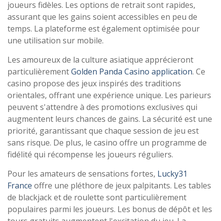
joueurs fidèles. Les options de retrait sont rapides,
assurant que les gains soient accessibles en peu de
temps. La plateforme est également optimisée pour
une utilisation sur mobile.
Les amoureux de la culture asiatique apprécieront
particulièrement
Golden Panda Casino application
. Ce
casino propose des jeux inspirés des traditions
orientales, offrant une expérience unique. Les parieurs
peuvent s'attendre à des promotions exclusives qui
augmentent leurs chances de gains. La sécurité est une
priorité, garantissant que chaque session de jeu est
sans risque. De plus, le casino offre un programme de
fidélité qui récompense les joueurs réguliers.
Pour les amateurs de sensations fortes,
Lucky31
France
offre une pléthore de jeux palpitants. Les tables
de blackjack et de roulette sont particulièrement
populaires parmi les joueurs. Les bonus de dépôt et les