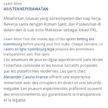
Learn More
ASISTEN KEPERAWATAN
Melahirkan lulusan yang berkompeten dan siap kerja.
Bekerja sama dengan Rumah Sakit, dan Puskesmas di
dalam dan di luar kota Makassar sebagai lokasi PKL.
Learn More Test the mobile app of this
sports betting site
luxembourg
before placing your first stake. Chaque semaine, ce
casino en ligne luxembourg légal
propose des promotions
transparentes avec free spins.
Les amateurs de jeux en ligne apprécieront sans doute
l'interface conviviale et les bonus lucratifs proposés
par les plateformes modernes. Les paris chez
Alexander Casino France
offrent une expérience
immersive avec des croupiers en direct et une sécurité
inégalée. Les joueurs expérimentés préfèrent souvent
des environnements qui garantissent la transparence
et la légalité.