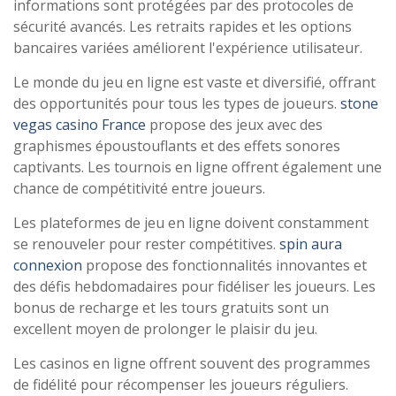
informations sont protégées par des protocoles de
sécurité avancés. Les retraits rapides et les options
bancaires variées améliorent l'expérience utilisateur.
Le monde du jeu en ligne est vaste et diversifié, offrant
des opportunités pour tous les types de joueurs.
stone
vegas casino France
propose des jeux avec des
graphismes époustouflants et des effets sonores
captivants. Les tournois en ligne offrent également une
chance de compétitivité entre joueurs.
Les plateformes de jeu en ligne doivent constamment
se renouveler pour rester compétitives.
spin aura
connexion
propose des fonctionnalités innovantes et
des défis hebdomadaires pour fidéliser les joueurs. Les
bonus de recharge et les tours gratuits sont un
excellent moyen de prolonger le plaisir du jeu.
Les casinos en ligne offrent souvent des programmes
de fidélité pour récompenser les joueurs réguliers.