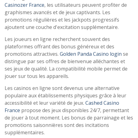
Casinozer France
, les utilisateurs peuvent profiter de
graphismes avancés et de jeux captivants. Les
promotions régulières et les jackpots progressifs
ajoutent une couche d'excitation supplémentaire.
Les joueurs en ligne recherchent souvent des
plateformes offrant des bonus généreux et des
promotions attractives.
Golden Panda Casino login
se
distingue par ses offres de bienvenue alléchantes et
ses jeux de qualité. La compatibilité mobile permet de
jouer sur tous les appareils.
Les casinos en ligne sont devenus une alternative
populaire aux établissements physiques grâce à leur
accessibilité et leur variété de jeux.
Cashed Casino
France
propose des jeux disponibles 24/7, permettant
de jouer à tout moment. Les bonus de parrainage et les
promotions saisonnières sont des incitations
supplémentaires.