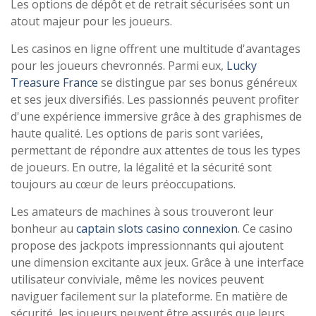
Les options de dépôt et de retrait sécurisées sont un
atout majeur pour les joueurs.
Les casinos en ligne offrent une multitude d'avantages
pour les joueurs chevronnés. Parmi eux,
Lucky
Treasure France
se distingue par ses bonus généreux
et ses jeux diversifiés. Les passionnés peuvent profiter
d'une expérience immersive grâce à des graphismes de
haute qualité. Les options de paris sont variées,
permettant de répondre aux attentes de tous les types
de joueurs. En outre, la légalité et la sécurité sont
toujours au cœur de leurs préoccupations.
Les amateurs de machines à sous trouveront leur
bonheur au
captain slots casino connexion
. Ce casino
propose des jackpots impressionnants qui ajoutent
une dimension excitante aux jeux. Grâce à une interface
utilisateur conviviale, même les novices peuvent
naviguer facilement sur la plateforme. En matière de
sécurité, les joueurs peuvent être assurés que leurs