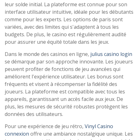
leur solde initial. La plateforme est connue pour son
interface utilisateur intuitive, idéale pour les débutants
comme pour les experts. Les options de paris sont
variées, avec des limites qui s'adaptent à tous les
budgets. De plus, le casino est régulièrement audité
pour assurer une équité totale dans les jeux.
Dans le monde des casinos en ligne,
julius casino login
se démarque par son approche innovante. Les joueurs
peuvent profiter de fonctions de jeu avancées qui
améliorent l'expérience utilisateur. Les bonus sont
fréquents et visent à récompenser la fidélité des
joueurs. La plateforme est compatible avec tous les
appareils, garantissant un accès facile aux jeux. De
plus, les mesures de sécurité robustes protègent les
données des utilisateurs.
Pour une expérience de jeu rétro,
Vinyl Casino
connexion
offre une ambiance nostalgique unique. Les