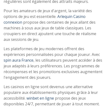
régulières sont également des attraits majeurs.
Pour les amateurs de jeux d'argent, la variété des
options de jeu est essentielle.
Arlequin Casino
connexion
propose des centaines de jeux allant des
machines à sous aux jeux de table classiques. Les
croupiers en direct ajoutent une touche de réalisme
aux sessions de jeu.
Les plateformes de jeu modernes offrent des
expériences personnalisées pour chaque joueur. Avec
spin aura France
, les utilisateurs peuvent accéder à des
jeux adaptés à leurs préférences. Les programmes de
récompenses et les promotions exclusives augmentent
l'engagement des joueurs.
Les casinos en ligne sont devenus une alternative
populaire aux établissements physiques grâce à leur
accessibilité.
winbet en ligne
propose des jeux
disponibles 24/7, permettant de jouer à tout moment.