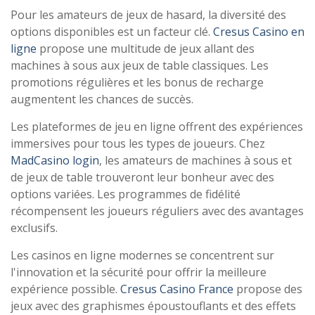
Pour les amateurs de jeux de hasard, la diversité des
options disponibles est un facteur clé.
Cresus Casino en
ligne
propose une multitude de jeux allant des
machines à sous aux jeux de table classiques. Les
promotions régulières et les bonus de recharge
augmentent les chances de succès.
Les plateformes de jeu en ligne offrent des expériences
immersives pour tous les types de joueurs. Chez
MadCasino login
, les amateurs de machines à sous et
de jeux de table trouveront leur bonheur avec des
options variées. Les programmes de fidélité
récompensent les joueurs réguliers avec des avantages
exclusifs.
Les casinos en ligne modernes se concentrent sur
l'innovation et la sécurité pour offrir la meilleure
expérience possible.
Cresus Casino France
propose des
jeux avec des graphismes époustouflants et des effets