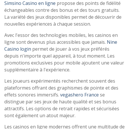
Simsino Casino en ligne
propose des points de fidélité
échangeables contre des bonus et des tours gratuits.
La variété des jeux disponibles permet de découvrir de
nouvelles expériences à chaque session.
Avec l'essor des technologies mobiles, les casinos en
ligne sont devenus plus accessibles que jamais.
Nine
Casino login
permet de jouer à vos jeux préférés
depuis n'importe quel appareil, à tout moment. Les
promotions exclusives pour mobile ajoutent une valeur
supplémentaire à l'expérience.
Les joueurs expérimentés recherchent souvent des
plateformes offrant des graphismes de pointe et des
effets sonores immersifs.
vegashero France
se
distingue par ses jeux de haute qualité et ses bonus
attractifs. Les options de retrait rapides et sécurisées
sont également un atout majeur.
Les casinos en ligne modernes offrent une multitude de