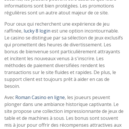
informations sont bien protégées. Les promotions
régulières sont un autre atout majeur de ce site.
Pour ceux qui recherchent une expérience de jeu
raffinée,
lucky 8 login
est une option incontournable.
Le casino se distingue par sa sélection de jeux exclusifs
qui promettent des heures de divertissement. Les
bonus de bienvenue sont particulièrement attrayants
et incitent les nouveaux venus à s'inscrire. Les
méthodes de paiement diversifiées rendent les
transactions sur le site fluides et rapides. De plus, le
support client est toujours prêt à aider en cas de
besoin.
Avec
Roman Casino en ligne
, les joueurs peuvent
plonger dans une ambiance historique captivante. Le
site propose une collection impressionnante de jeux de
table et de machines à sous. Les bonus sont souvent
mis à jour pour offrir des récompenses attractives aux