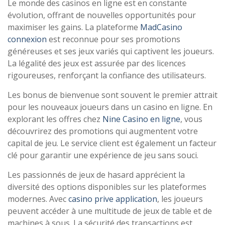
Le monde des casinos en ligne est en constante
évolution, offrant de nouvelles opportunités pour
maximiser les gains. La plateforme
MadCasino
connexion
est reconnue pour ses promotions
généreuses et ses jeux variés qui captivent les joueurs.
La légalité des jeux est assurée par des licences
rigoureuses, renforçant la confiance des utilisateurs.
Les bonus de bienvenue sont souvent le premier attrait
pour les nouveaux joueurs dans un casino en ligne. En
explorant les offres chez
Nine Casino en ligne
, vous
découvrirez des promotions qui augmentent votre
capital de jeu. Le service client est également un facteur
clé pour garantir une expérience de jeu sans souci.
Les passionnés de jeux de hasard apprécient la
diversité des options disponibles sur les plateformes
modernes. Avec
casino prive application
, les joueurs
peuvent accéder à une multitude de jeux de table et de
machines à sous. La sécurité des transactions est