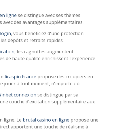
 en ligne
se distingue avec ses thèmes
rs avec des avantages supplémentaires.
login
, vous bénéficiez d'une protection
es dépôts et retraits rapides.
ication
, les cagnottes augmentent
es de haute qualité enrichissent l'expérience
 Le
liraspin France
propose des croupiers en
 de jouer à tout moment, n'importe où.
inbet connexion
se distingue par sa
t une couche d'excitation supplémentaire aux
n ligne. Le
brutal casino en ligne
propose une
direct apportent une touche de réalisme à