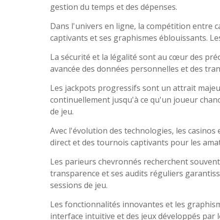
gestion du temps et des dépenses.
Dans l'univers en ligne, la compétition entre 
captivants et ses graphismes éblouissants. L
La sécurité et la légalité sont au cœur des pr
avancée des données personnelles et des transa
Les jackpots progressifs sont un attrait maje
continuellement jusqu'à ce qu'un joueur chance
de jeu.
Avec l'évolution des technologies, les casinos
direct et des tournois captivants pour les ama
Les parieurs chevronnés recherchent souvent d
transparence et ses audits réguliers garantis
sessions de jeu.
Les fonctionnalités innovantes et les graphis
interface intuitive et des jeux développés par