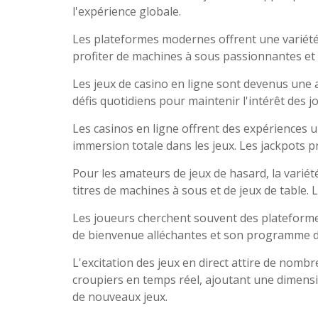
l'expérience globale.
Les plateformes modernes offrent une variété
profiter de machines à sous passionnantes et 
Les jeux de casino en ligne sont devenus une a
défis quotidiens pour maintenir l'intérêt des jo
Les casinos en ligne offrent des expériences 
immersion totale dans les jeux. Les jackpots p
Pour les amateurs de jeux de hasard, la variété
titres de machines à sous et de jeux de table.
Les joueurs cherchent souvent des plateform
de bienvenue alléchantes et son programme de f
L'excitation des jeux en direct attire de nomb
croupiers en temps réel, ajoutant une dimensi
de nouveaux jeux.