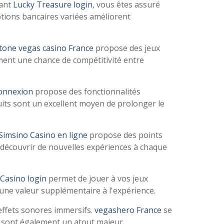
sant
Lucky Treasure login
, vous êtes assuré
ptions bancaires variées améliorent
tone vegas casino France
propose des jeux
ment une chance de compétitivité entre
connexion
propose des fonctionnalités
uits sont un excellent moyen de prolonger le
Simsino Casino en ligne
propose des points
e découvrir de nouvelles expériences à chaque
Casino login
permet de jouer à vos jeux
une valeur supplémentaire à l'expérience.
effets sonores immersifs.
vegashero France
se
es sont également un atout majeur.