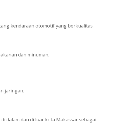
ang kendaraan otomotif yang berkualitas.
n makanan dan minuman.
 jaringan.
di dalam dan di luar kota Makassar sebagai