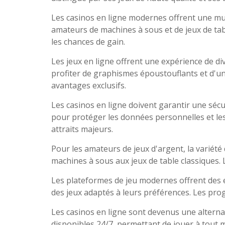
Les casinos en ligne modernes offrent une mu
amateurs de machines à sous et de jeux de t
les chances de gain.
Les jeux en ligne offrent une expérience de d
profiter de graphismes époustouflants et d'une
avantages exclusifs.
Les casinos en ligne doivent garantir une sécu
pour protéger les données personnelles et le
attraits majeurs.
Pour les amateurs de jeux d'argent, la variété 
machines à sous aux jeux de table classiques. 
Les plateformes de jeu modernes offrent des
des jeux adaptés à leurs préférences. Les p
Les casinos en ligne sont devenus une alternat
disponibles 24/7, permettant de jouer à tout