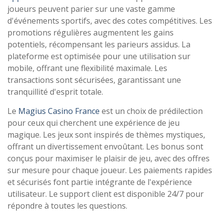
joueurs peuvent parier sur une vaste gamme
d'événements sportifs, avec des cotes compétitives. Les
promotions régulières augmentent les gains
potentiels, récompensant les parieurs assidus. La
plateforme est optimisée pour une utilisation sur
mobile, offrant une flexibilité maximale. Les
transactions sont sécurisées, garantissant une
tranquillité d'esprit totale.
Le
Magius Casino France
est un choix de prédilection
pour ceux qui cherchent une expérience de jeu
magique. Les jeux sont inspirés de thèmes mystiques,
offrant un divertissement envoûtant. Les bonus sont
conçus pour maximiser le plaisir de jeu, avec des offres
sur mesure pour chaque joueur. Les paiements rapides
et sécurisés font partie intégrante de l'expérience
utilisateur. Le support client est disponible 24/7 pour
répondre à toutes les questions.