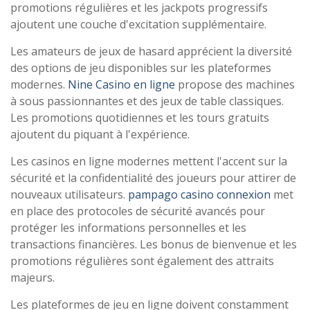
promotions régulières et les jackpots progressifs
ajoutent une couche d'excitation supplémentaire.
Les amateurs de jeux de hasard apprécient la diversité
des options de jeu disponibles sur les plateformes
modernes.
Nine Casino en ligne
propose des machines
à sous passionnantes et des jeux de table classiques.
Les promotions quotidiennes et les tours gratuits
ajoutent du piquant à l'expérience.
Les casinos en ligne modernes mettent l'accent sur la
sécurité et la confidentialité des joueurs pour attirer de
nouveaux utilisateurs.
pampago casino connexion
met
en place des protocoles de sécurité avancés pour
protéger les informations personnelles et les
transactions financières. Les bonus de bienvenue et les
promotions régulières sont également des attraits
majeurs.
Les plateformes de jeu en ligne doivent constamment