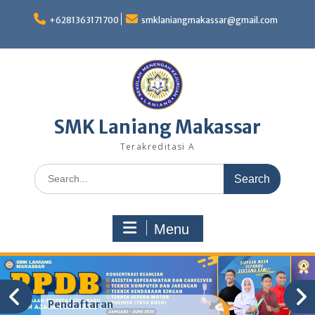
Skip
to
+6281363171700
smklaniangmakassar@gmail.com
content
SMK Laniang Makassar
Terakreditasi A
Search
for:
Menu
Pendaftaran