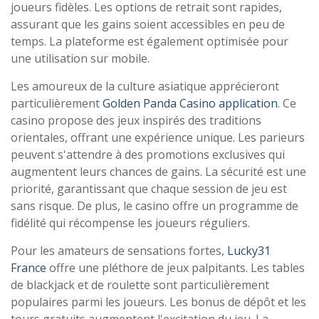
joueurs fidèles. Les options de retrait sont rapides,
assurant que les gains soient accessibles en peu de
temps. La plateforme est également optimisée pour
une utilisation sur mobile.
Les amoureux de la culture asiatique apprécieront
particulièrement
Golden Panda Casino application
. Ce
casino propose des jeux inspirés des traditions
orientales, offrant une expérience unique. Les parieurs
peuvent s'attendre à des promotions exclusives qui
augmentent leurs chances de gains. La sécurité est une
priorité, garantissant que chaque session de jeu est
sans risque. De plus, le casino offre un programme de
fidélité qui récompense les joueurs réguliers.
Pour les amateurs de sensations fortes,
Lucky31
France
offre une pléthore de jeux palpitants. Les tables
de blackjack et de roulette sont particulièrement
populaires parmi les joueurs. Les bonus de dépôt et les