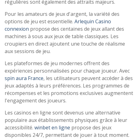
régulières sont également des attraits majeurs.
Pour les amateurs de jeux d'argent, la variété des
options de jeu est essentielle.
Arlequin Casino
connexion
propose des centaines de jeux allant des
machines à sous aux jeux de table classiques. Les
croupiers en direct ajoutent une touche de réalisme
aux sessions de jeu.
Les plateformes de jeu modernes offrent des
expériences personnalisées pour chaque joueur. Avec
spin aura France
, les utilisateurs peuvent accéder à des
jeux adaptés à leurs préférences. Les programmes de
récompenses et les promotions exclusives augmentent
l'engagement des joueurs.
Les casinos en ligne sont devenus une alternative
populaire aux établissements physiques grâce à leur
accessibilité.
winbet en ligne
propose des jeux
disponibles 24/7, permettant de jouer à tout moment.