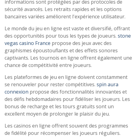
informations sont protégées par des protocoles de
sécurité avancés. Les retraits rapides et les options
bancaires variées améliorent l'expérience utilisateur.
Le monde du jeu en ligne est vaste et diversifié, offrant
des opportunités pour tous les types de joueurs.
stone
vegas casino France
propose des jeux avec des
graphismes époustouflants et des effets sonores
captivants. Les tournois en ligne offrent également une
chance de compétitivité entre joueurs.
Les plateformes de jeu en ligne doivent constamment
se renouveler pour rester compétitives.
spin aura
connexion
propose des fonctionnalités innovantes et
des défis hebdomadaires pour fidéliser les joueurs. Les
bonus de recharge et les tours gratuits sont un
excellent moyen de prolonger le plaisir du jeu.
Les casinos en ligne offrent souvent des programmes
de fidélité pour récompenser les joueurs réguliers.