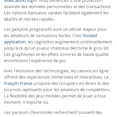
MadCasino login
, vous bénéficiez d'une protection
avancée des données personnelles et des transactions.
Les options bancaires variées facilitent également les
dépôts et retraits rapides.
Les jackpots progressifs sont un attrait majeur pour
les amateurs de sensations fortes. Chez
Roobet
application
, les cagnottes augmentent continuellement
jusqu'à ce qu'un joueur chanceux décroche le gros lot.
Les graphismes et les effets sonores de haute qualité
enrichissent l'expérience de jeu.
Avec l'évolution des technologies, les casinos en ligne
offrent des expériences immersives et interactives. Le
liraspin France
propose des croupiers en direct et des
tournois captivants pour les amateurs de compétition.
La flexibilité des jeux mobiles permet de jouer à tout
moment, n'importe où.
Les parieurs chevronnés recherchent souvent des