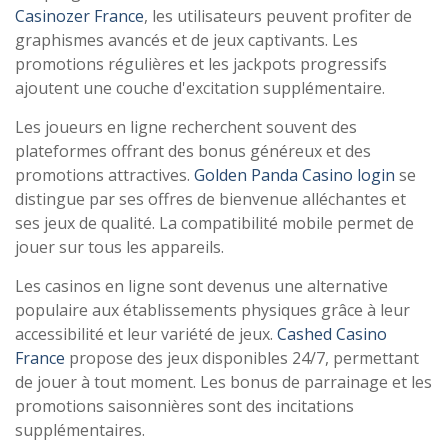
Casinozer France
, les utilisateurs peuvent profiter de
graphismes avancés et de jeux captivants. Les
promotions régulières et les jackpots progressifs
ajoutent une couche d'excitation supplémentaire.
Les joueurs en ligne recherchent souvent des
plateformes offrant des bonus généreux et des
promotions attractives.
Golden Panda Casino login
se
distingue par ses offres de bienvenue alléchantes et
ses jeux de qualité. La compatibilité mobile permet de
jouer sur tous les appareils.
Les casinos en ligne sont devenus une alternative
populaire aux établissements physiques grâce à leur
accessibilité et leur variété de jeux.
Cashed Casino
France
propose des jeux disponibles 24/7, permettant
de jouer à tout moment. Les bonus de parrainage et les
promotions saisonnières sont des incitations
supplémentaires.