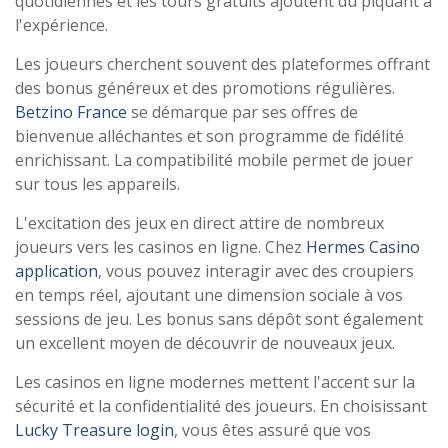
quotidiennes et les tours gratuits ajoutent du piquant à
l'expérience.
Les joueurs cherchent souvent des plateformes offrant
des bonus généreux et des promotions régulières.
Betzino France
se démarque par ses offres de
bienvenue alléchantes et son programme de fidélité
enrichissant. La compatibilité mobile permet de jouer
sur tous les appareils.
L'excitation des jeux en direct attire de nombreux
joueurs vers les casinos en ligne. Chez
Hermes Casino
application
, vous pouvez interagir avec des croupiers
en temps réel, ajoutant une dimension sociale à vos
sessions de jeu. Les bonus sans dépôt sont également
un excellent moyen de découvrir de nouveaux jeux.
Les casinos en ligne modernes mettent l'accent sur la
sécurité et la confidentialité des joueurs. En choisissant
Lucky Treasure login
, vous êtes assuré que vos