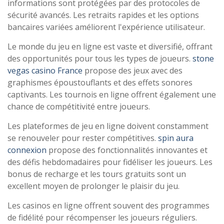
informations sont protégées par des protocoles de
sécurité avancés. Les retraits rapides et les options
bancaires variées améliorent l'expérience utilisateur.
Le monde du jeu en ligne est vaste et diversifié, offrant
des opportunités pour tous les types de joueurs.
stone
vegas casino France
propose des jeux avec des
graphismes époustouflants et des effets sonores
captivants. Les tournois en ligne offrent également une
chance de compétitivité entre joueurs.
Les plateformes de jeu en ligne doivent constamment
se renouveler pour rester compétitives.
spin aura
connexion
propose des fonctionnalités innovantes et
des défis hebdomadaires pour fidéliser les joueurs. Les
bonus de recharge et les tours gratuits sont un
excellent moyen de prolonger le plaisir du jeu.
Les casinos en ligne offrent souvent des programmes
de fidélité pour récompenser les joueurs réguliers.