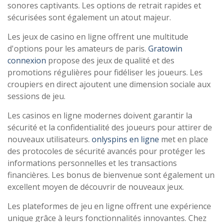
sonores captivants. Les options de retrait rapides et
sécurisées sont également un atout majeur.
Les jeux de casino en ligne offrent une multitude
d'options pour les amateurs de paris.
Gratowin
connexion
propose des jeux de qualité et des
promotions régulières pour fidéliser les joueurs. Les
croupiers en direct ajoutent une dimension sociale aux
sessions de jeu.
Les casinos en ligne modernes doivent garantir la
sécurité et la confidentialité des joueurs pour attirer de
nouveaux utilisateurs.
onlyspins en ligne
met en place
des protocoles de sécurité avancés pour protéger les
informations personnelles et les transactions
financières. Les bonus de bienvenue sont également un
excellent moyen de découvrir de nouveaux jeux.
Les plateformes de jeu en ligne offrent une expérience
unique grâce à leurs fonctionnalités innovantes. Chez