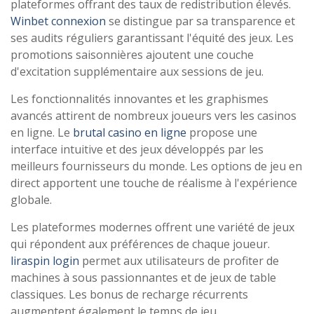
plateformes offrant des taux de redistribution élevés.
Winbet connexion
se distingue par sa transparence et
ses audits réguliers garantissant l'équité des jeux. Les
promotions saisonnières ajoutent une couche
d'excitation supplémentaire aux sessions de jeu.
Les fonctionnalités innovantes et les graphismes
avancés attirent de nombreux joueurs vers les casinos
en ligne. Le
brutal casino en ligne
propose une
interface intuitive et des jeux développés par les
meilleurs fournisseurs du monde. Les options de jeu en
direct apportent une touche de réalisme à l'expérience
globale.
Les plateformes modernes offrent une variété de jeux
qui répondent aux préférences de chaque joueur.
liraspin login
permet aux utilisateurs de profiter de
machines à sous passionnantes et de jeux de table
classiques. Les bonus de recharge récurrents
augmentent également le temps de jeu.