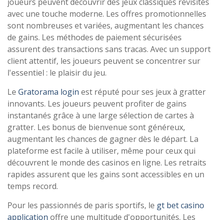
joueurs peuvent découvrir des jeux classiques revisités
avec une touche moderne. Les offres promotionnelles
sont nombreuses et variées, augmentant les chances
de gains. Les méthodes de paiement sécurisées
assurent des transactions sans tracas. Avec un support
client attentif, les joueurs peuvent se concentrer sur
l'essentiel : le plaisir du jeu.
Le
Gratorama login
est réputé pour ses jeux à gratter
innovants. Les joueurs peuvent profiter de gains
instantanés grâce à une large sélection de cartes à
gratter. Les bonus de bienvenue sont généreux,
augmentant les chances de gagner dès le départ. La
plateforme est facile à utiliser, même pour ceux qui
découvrent le monde des casinos en ligne. Les retraits
rapides assurent que les gains sont accessibles en un
temps record.
Pour les passionnés de paris sportifs, le
gt bet casino
application
offre une multitude d'opportunités. Les