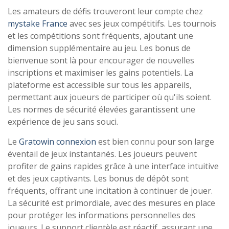
Les amateurs de défis trouveront leur compte chez
mystake France
avec ses jeux compétitifs. Les tournois
et les compétitions sont fréquents, ajoutant une
dimension supplémentaire au jeu. Les bonus de
bienvenue sont là pour encourager de nouvelles
inscriptions et maximiser les gains potentiels. La
plateforme est accessible sur tous les appareils,
permettant aux joueurs de participer où qu'ils soient.
Les normes de sécurité élevées garantissent une
expérience de jeu sans souci.
Le
Gratowin connexion
est bien connu pour son large
éventail de jeux instantanés. Les joueurs peuvent
profiter de gains rapides grâce à une interface intuitive
et des jeux captivants. Les bonus de dépôt sont
fréquents, offrant une incitation à continuer de jouer.
La sécurité est primordiale, avec des mesures en place
pour protéger les informations personnelles des
joueurs. Le support clientèle est réactif, assurant une