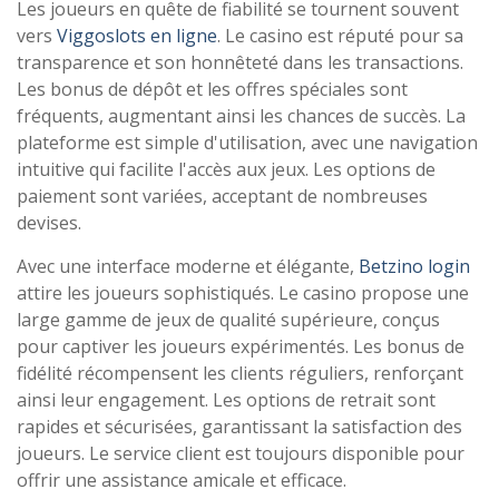
Les joueurs en quête de fiabilité se tournent souvent
vers
Viggoslots en ligne
. Le casino est réputé pour sa
transparence et son honnêteté dans les transactions.
Les bonus de dépôt et les offres spéciales sont
fréquents, augmentant ainsi les chances de succès. La
plateforme est simple d'utilisation, avec une navigation
intuitive qui facilite l'accès aux jeux. Les options de
paiement sont variées, acceptant de nombreuses
devises.
Avec une interface moderne et élégante,
Betzino login
attire les joueurs sophistiqués. Le casino propose une
large gamme de jeux de qualité supérieure, conçus
pour captiver les joueurs expérimentés. Les bonus de
fidélité récompensent les clients réguliers, renforçant
ainsi leur engagement. Les options de retrait sont
rapides et sécurisées, garantissant la satisfaction des
joueurs. Le service client est toujours disponible pour
offrir une assistance amicale et efficace.