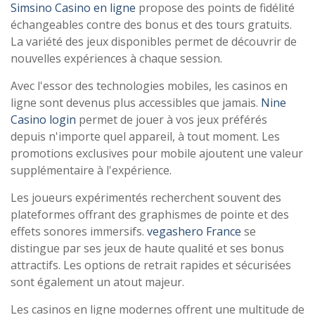
Simsino Casino en ligne
propose des points de fidélité
échangeables contre des bonus et des tours gratuits.
La variété des jeux disponibles permet de découvrir de
nouvelles expériences à chaque session.
Avec l'essor des technologies mobiles, les casinos en
ligne sont devenus plus accessibles que jamais.
Nine
Casino login
permet de jouer à vos jeux préférés
depuis n'importe quel appareil, à tout moment. Les
promotions exclusives pour mobile ajoutent une valeur
supplémentaire à l'expérience.
Les joueurs expérimentés recherchent souvent des
plateformes offrant des graphismes de pointe et des
effets sonores immersifs.
vegashero France
se
distingue par ses jeux de haute qualité et ses bonus
attractifs. Les options de retrait rapides et sécurisées
sont également un atout majeur.
Les casinos en ligne modernes offrent une multitude de