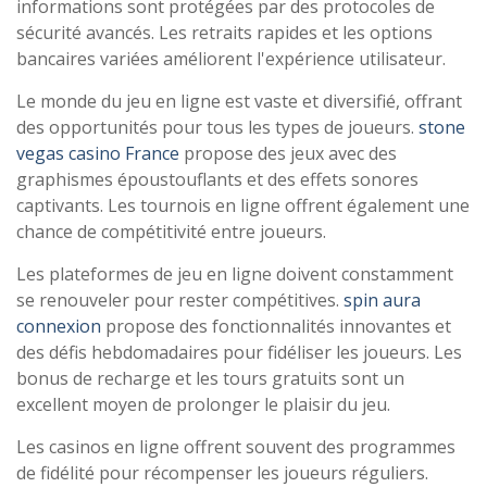
informations sont protégées par des protocoles de
sécurité avancés. Les retraits rapides et les options
bancaires variées améliorent l'expérience utilisateur.
Le monde du jeu en ligne est vaste et diversifié, offrant
des opportunités pour tous les types de joueurs.
stone
vegas casino France
propose des jeux avec des
graphismes époustouflants et des effets sonores
captivants. Les tournois en ligne offrent également une
chance de compétitivité entre joueurs.
Les plateformes de jeu en ligne doivent constamment
se renouveler pour rester compétitives.
spin aura
connexion
propose des fonctionnalités innovantes et
des défis hebdomadaires pour fidéliser les joueurs. Les
bonus de recharge et les tours gratuits sont un
excellent moyen de prolonger le plaisir du jeu.
Les casinos en ligne offrent souvent des programmes
de fidélité pour récompenser les joueurs réguliers.