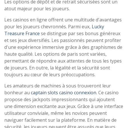
Les options de dépôt et de retrait sécurisées sont un
atout majeur pour les joueurs.
Les casinos en ligne offrent une multitude d'avantages
pour les joueurs chevronnés. Parmi eux,
Lucky
Treasure France
se distingue par ses bonus généreux
et ses jeux diversifiés. Les passionnés peuvent profiter
d'une expérience immersive grâce à des graphismes de
haute qualité. Les options de paris sont variées,
permettant de répondre aux attentes de tous les types
de joueurs. En outre, la légalité et la sécurité sont
toujours au cœur de leurs préoccupations.
Les amateurs de machines à sous trouveront leur
bonheur au
captain slots casino connexion
. Ce casino
propose des jackpots impressionnants qui ajoutent
une dimension excitante aux jeux. Grâce à une interface
utilisateur conviviale, même les novices peuvent
naviguer facilement sur la plateforme. En matière de
sécurité, les joueurs peuvent être assurés que leurs