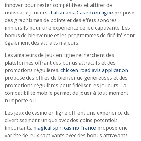
innover pour rester compétitives et attirer de
nouveaux joueurs.
Talismania Casino en ligne
propose
des graphismes de pointe et des effets sonores
immersifs pour une expérience de jeu captivante. Les
bonus de bienvenue et les programmes de fidélité sont
également des attraits majeurs.
Les amateurs de jeux en ligne recherchent des
plateformes offrant des bonus attractifs et des
promotions régulières.
chicken road avis application
propose des offres de bienvenue généreuses et des
promotions régulières pour fidéliser les joueurs. La
compatibilité mobile permet de jouer à tout moment,
n'importe où.
Les jeux de casino en ligne offrent une expérience de
divertissement unique avec des gains potentiels
importants.
magical spin casino France
propose une
variété de jeux captivants avec des bonus attrayants.