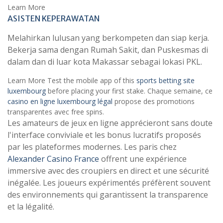
Learn More
ASISTEN KEPERAWATAN
Melahirkan lulusan yang berkompeten dan siap kerja.
Bekerja sama dengan Rumah Sakit, dan Puskesmas di
dalam dan di luar kota Makassar sebagai lokasi PKL.
Learn More Test the mobile app of this
sports betting site
luxembourg
before placing your first stake. Chaque semaine, ce
casino en ligne luxembourg légal
propose des promotions
transparentes avec free spins.
Les amateurs de jeux en ligne apprécieront sans doute
l'interface conviviale et les bonus lucratifs proposés
par les plateformes modernes. Les paris chez
Alexander Casino France
offrent une expérience
immersive avec des croupiers en direct et une sécurité
inégalée. Les joueurs expérimentés préfèrent souvent
des environnements qui garantissent la transparence
et la légalité.