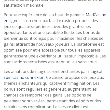
satisfaction maximale.
Pour une expérience de jeu haut de gamme,
MadCasino
en ligne
est un choix parfait. Le casino propose des
jeux de qualité supérieure avec des graphismes
époustouflants et une jouabilité fluide. Les bonus de
bienvenue sont conçus pour maximiser les chances de
gains, attirant de nouveaux joueurs. La plateforme est
optimisée pour être accessible sur tous les appareils,
garantissant une expérience utilisateur impeccable. Les
transactions sécurisées assurent un jeu sans souci.
Les amateurs de magie seront enchantés par
magical
spin casino connexion
. Ce casino propose des jeux aux
thèmes enchanteurs qui captivent l'imagination. Les
bonus sont réguliers et généreux, augmentant les
chances de remporter des gains. Les options de
paiement sont variées, permettant des dépôts et des
retraits sans complication. Le service client est