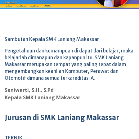
Sambutan Kepala SMK Laniang Makassar
Pengetahuan dan kemampuan di dapat dari belajar, maka
belajarlah dimanapun dan kapanpun itu. SMK Laniang
Makassar merupakan tempat yang paling tepat dalam
mengembangkan keahlian Komputer, Perawat dan
Otomotif dimana semua terkareditasi A.
Seniwarti, S.H., S.Pd
Kepala SMK Laniang Makassar
Jurusan di SMK Laniang Makassar
TEKNIK