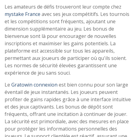
Les amateurs de défis trouveront leur compte chez
mystake France
avec ses jeux compétitifs. Les tournois
et les compétitions sont fréquents, ajoutant une
dimension supplémentaire au jeu. Les bonus de
bienvenue sont là pour encourager de nouvelles
inscriptions et maximiser les gains potentiels. La
plateforme est accessible sur tous les appareils,
permettant aux joueurs de participer où qu'ils soient.
Les normes de sécurité élevées garantissent une
expérience de jeu sans souci.
Le
Gratowin connexion
est bien connu pour son large
éventail de jeux instantanés. Les joueurs peuvent
profiter de gains rapides grâce à une interface intuitive
et des jeux captivants. Les bonus de dépôt sont
fréquents, offrant une incitation à continuer de jouer.
La sécurité est primordiale, avec des mesures en place
pour protéger les informations personnelles des
joueurs. Le support clientèle est réactif, assurant une