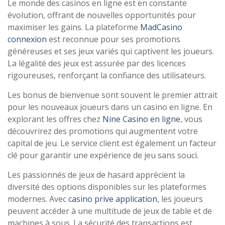
Le monde des casinos en ligne est en constante
évolution, offrant de nouvelles opportunités pour
maximiser les gains. La plateforme
MadCasino
connexion
est reconnue pour ses promotions
généreuses et ses jeux variés qui captivent les joueurs.
La légalité des jeux est assurée par des licences
rigoureuses, renforçant la confiance des utilisateurs.
Les bonus de bienvenue sont souvent le premier attrait
pour les nouveaux joueurs dans un casino en ligne. En
explorant les offres chez
Nine Casino en ligne
, vous
découvrirez des promotions qui augmentent votre
capital de jeu. Le service client est également un facteur
clé pour garantir une expérience de jeu sans souci.
Les passionnés de jeux de hasard apprécient la
diversité des options disponibles sur les plateformes
modernes. Avec
casino prive application
, les joueurs
peuvent accéder à une multitude de jeux de table et de
machines à sous. La sécurité des transactions est