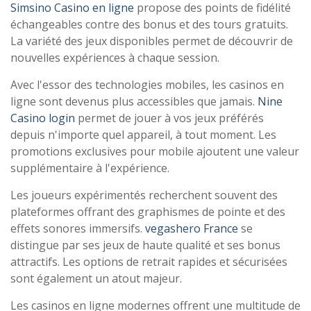
Simsino Casino en ligne
propose des points de fidélité
échangeables contre des bonus et des tours gratuits.
La variété des jeux disponibles permet de découvrir de
nouvelles expériences à chaque session.
Avec l'essor des technologies mobiles, les casinos en
ligne sont devenus plus accessibles que jamais.
Nine
Casino login
permet de jouer à vos jeux préférés
depuis n'importe quel appareil, à tout moment. Les
promotions exclusives pour mobile ajoutent une valeur
supplémentaire à l'expérience.
Les joueurs expérimentés recherchent souvent des
plateformes offrant des graphismes de pointe et des
effets sonores immersifs.
vegashero France
se
distingue par ses jeux de haute qualité et ses bonus
attractifs. Les options de retrait rapides et sécurisées
sont également un atout majeur.
Les casinos en ligne modernes offrent une multitude de