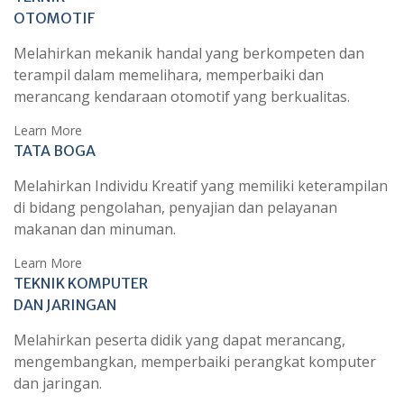
OTOMOTIF
Melahirkan mekanik handal yang berkompeten dan
terampil dalam memelihara, memperbaiki dan
merancang kendaraan otomotif yang berkualitas.
Learn More
TATA BOGA
Melahirkan Individu Kreatif yang memiliki keterampilan
di bidang pengolahan, penyajian dan pelayanan
makanan dan minuman.
Learn More
TEKNIK KOMPUTER
DAN JARINGAN
Melahirkan peserta didik yang dapat merancang,
mengembangkan, memperbaiki perangkat komputer
dan jaringan.