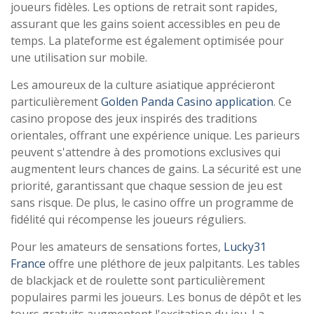
joueurs fidèles. Les options de retrait sont rapides,
assurant que les gains soient accessibles en peu de
temps. La plateforme est également optimisée pour
une utilisation sur mobile.
Les amoureux de la culture asiatique apprécieront
particulièrement
Golden Panda Casino application
. Ce
casino propose des jeux inspirés des traditions
orientales, offrant une expérience unique. Les parieurs
peuvent s'attendre à des promotions exclusives qui
augmentent leurs chances de gains. La sécurité est une
priorité, garantissant que chaque session de jeu est
sans risque. De plus, le casino offre un programme de
fidélité qui récompense les joueurs réguliers.
Pour les amateurs de sensations fortes,
Lucky31
France
offre une pléthore de jeux palpitants. Les tables
de blackjack et de roulette sont particulièrement
populaires parmi les joueurs. Les bonus de dépôt et les