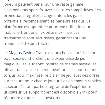
joueurs peuvent parier sur une vaste gamme
d'événements sportifs, avec des cotes compétitives. Les
promotions régulières augmentent les gains
potentiels, récompensant les parieurs assidus. La
plateforme est optimisée pour une utilisation sur
mobile, offrant une flexibilité maximale. Les
transactions sont sécurisées, garantissant une
tranquillité d'esprit totale.
Le
Magius Casino France
est un choix de prédilection
pour ceux qui cherchent une expérience de jeu
magique. Les jeux sont inspirés de thèmes mystiques,
offrant un divertissement envoûtant. Les bonus sont
conçus pour maximiser le plaisir de jeu, avec des offres
sur mesure pour chaque joueur. Les paiements rapides
et sécurisés font partie intégrante de l'expérience
utilisateur. Le support client est disponible 24/7 pour
répondre à toutes les questions.