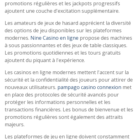
promotions régulières et les jackpots progressifs
ajoutent une couche d'excitation supplémentaire.
Les amateurs de jeux de hasard apprécient la diversité
des options de jeu disponibles sur les plateformes
modernes.
Nine Casino en ligne
propose des machines
à sous passionnantes et des jeux de table classiques.
Les promotions quotidiennes et les tours gratuits
ajoutent du piquant à l'expérience.
Les casinos en ligne modernes mettent l'accent sur la
sécurité et la confidentialité des joueurs pour attirer de
nouveaux utilisateurs.
pampago casino connexion
met
en place des protocoles de sécurité avancés pour
protéger les informations personnelles et les
transactions financières. Les bonus de bienvenue et les
promotions régulières sont également des attraits
majeurs.
Les plateformes de jeu en ligne doivent constamment