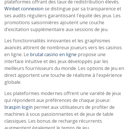
plateformes offrant des taux de redistribution élevés.
Winbet connexion
se distingue par sa transparence et
ses audits réguliers garantissant l'équité des jeux. Les
promotions saisonnières ajoutent une couche
d'excitation supplémentaire aux sessions de jeu.
Les fonctionnalités innovantes et les graphismes
avancés attirent de nombreux joueurs vers les casinos
en ligne. Le
brutal casino en ligne
propose une
interface intuitive et des jeux développés par les
meilleurs fournisseurs du monde. Les options de jeu en
direct apportent une touche de réalisme à l'expérience
globale.
Les plateformes modernes offrent une variété de jeux
qui répondent aux préférences de chaque joueur.
liraspin login
permet aux utilisateurs de profiter de
machines à sous passionnantes et de jeux de table
classiques. Les bonus de recharge récurrents
augmentent également le temps de jeu.