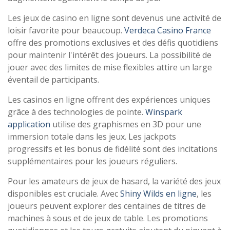
Les jeux de casino en ligne sont devenus une activité de
loisir favorite pour beaucoup.
Verdeca Casino France
offre des promotions exclusives et des défis quotidiens
pour maintenir l'intérêt des joueurs. La possibilité de
jouer avec des limites de mise flexibles attire un large
éventail de participants.
Les casinos en ligne offrent des expériences uniques
grâce à des technologies de pointe.
Winspark
application
utilise des graphismes en 3D pour une
immersion totale dans les jeux. Les jackpots
progressifs et les bonus de fidélité sont des incitations
supplémentaires pour les joueurs réguliers.
Pour les amateurs de jeux de hasard, la variété des jeux
disponibles est cruciale. Avec
Shiny Wilds en ligne
, les
joueurs peuvent explorer des centaines de titres de
machines à sous et de jeux de table. Les promotions