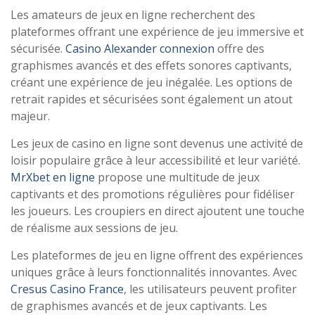
Les amateurs de jeux en ligne recherchent des
plateformes offrant une expérience de jeu immersive et
sécurisée.
Casino Alexander connexion
offre des
graphismes avancés et des effets sonores captivants,
créant une expérience de jeu inégalée. Les options de
retrait rapides et sécurisées sont également un atout
majeur.
Les jeux de casino en ligne sont devenus une activité de
loisir populaire grâce à leur accessibilité et leur variété.
MrXbet en ligne
propose une multitude de jeux
captivants et des promotions régulières pour fidéliser
les joueurs. Les croupiers en direct ajoutent une touche
de réalisme aux sessions de jeu.
Les plateformes de jeu en ligne offrent des expériences
uniques grâce à leurs fonctionnalités innovantes. Avec
Cresus Casino France
, les utilisateurs peuvent profiter
de graphismes avancés et de jeux captivants. Les