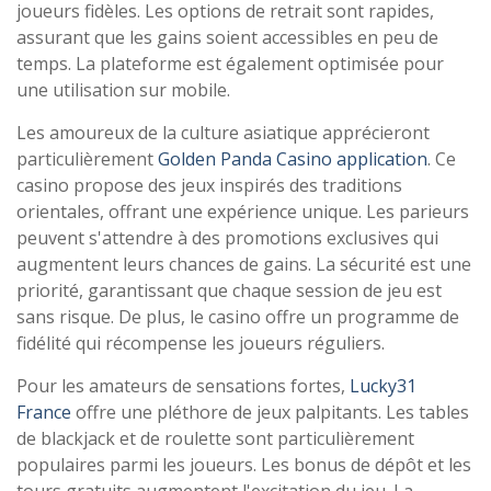
joueurs fidèles. Les options de retrait sont rapides,
assurant que les gains soient accessibles en peu de
temps. La plateforme est également optimisée pour
une utilisation sur mobile.
Les amoureux de la culture asiatique apprécieront
particulièrement
Golden Panda Casino application
. Ce
casino propose des jeux inspirés des traditions
orientales, offrant une expérience unique. Les parieurs
peuvent s'attendre à des promotions exclusives qui
augmentent leurs chances de gains. La sécurité est une
priorité, garantissant que chaque session de jeu est
sans risque. De plus, le casino offre un programme de
fidélité qui récompense les joueurs réguliers.
Pour les amateurs de sensations fortes,
Lucky31
France
offre une pléthore de jeux palpitants. Les tables
de blackjack et de roulette sont particulièrement
populaires parmi les joueurs. Les bonus de dépôt et les