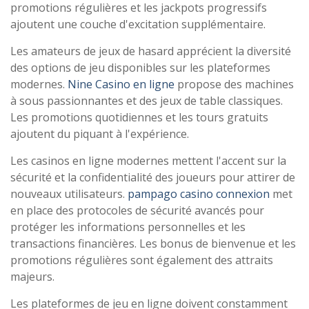
promotions régulières et les jackpots progressifs
ajoutent une couche d'excitation supplémentaire.
Les amateurs de jeux de hasard apprécient la diversité
des options de jeu disponibles sur les plateformes
modernes.
Nine Casino en ligne
propose des machines
à sous passionnantes et des jeux de table classiques.
Les promotions quotidiennes et les tours gratuits
ajoutent du piquant à l'expérience.
Les casinos en ligne modernes mettent l'accent sur la
sécurité et la confidentialité des joueurs pour attirer de
nouveaux utilisateurs.
pampago casino connexion
met
en place des protocoles de sécurité avancés pour
protéger les informations personnelles et les
transactions financières. Les bonus de bienvenue et les
promotions régulières sont également des attraits
majeurs.
Les plateformes de jeu en ligne doivent constamment