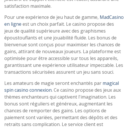
satisfaction maximale.
Pour une expérience de jeu haut de gamme,
MadCasino
en ligne
est un choix parfait. Le casino propose des
jeux de qualité supérieure avec des graphismes
époustouflants et une jouabilité fluide. Les bonus de
bienvenue sont conçus pour maximiser les chances de
gains, attirant de nouveaux joueurs. La plateforme est
optimisée pour être accessible sur tous les appareils,
garantissant une expérience utilisateur impeccable. Les
transactions sécurisées assurent un jeu sans souci.
Les amateurs de magie seront enchantés par
magical
spin casino connexion
. Ce casino propose des jeux aux
thèmes enchanteurs qui captivent l'imagination. Les
bonus sont réguliers et généreux, augmentant les
chances de remporter des gains. Les options de
paiement sont variées, permettant des dépôts et des
retraits sans complication. Le service client est