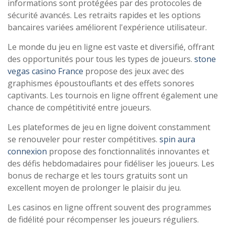
informations sont protégées par des protocoles de
sécurité avancés. Les retraits rapides et les options
bancaires variées améliorent l'expérience utilisateur.
Le monde du jeu en ligne est vaste et diversifié, offrant
des opportunités pour tous les types de joueurs.
stone
vegas casino France
propose des jeux avec des
graphismes époustouflants et des effets sonores
captivants. Les tournois en ligne offrent également une
chance de compétitivité entre joueurs.
Les plateformes de jeu en ligne doivent constamment
se renouveler pour rester compétitives.
spin aura
connexion
propose des fonctionnalités innovantes et
des défis hebdomadaires pour fidéliser les joueurs. Les
bonus de recharge et les tours gratuits sont un
excellent moyen de prolonger le plaisir du jeu.
Les casinos en ligne offrent souvent des programmes
de fidélité pour récompenser les joueurs réguliers.