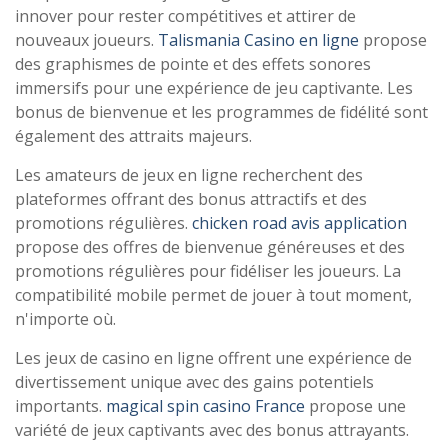
innover pour rester compétitives et attirer de
nouveaux joueurs.
Talismania Casino en ligne
propose
des graphismes de pointe et des effets sonores
immersifs pour une expérience de jeu captivante. Les
bonus de bienvenue et les programmes de fidélité sont
également des attraits majeurs.
Les amateurs de jeux en ligne recherchent des
plateformes offrant des bonus attractifs et des
promotions régulières.
chicken road avis application
propose des offres de bienvenue généreuses et des
promotions régulières pour fidéliser les joueurs. La
compatibilité mobile permet de jouer à tout moment,
n'importe où.
Les jeux de casino en ligne offrent une expérience de
divertissement unique avec des gains potentiels
importants.
magical spin casino France
propose une
variété de jeux captivants avec des bonus attrayants.