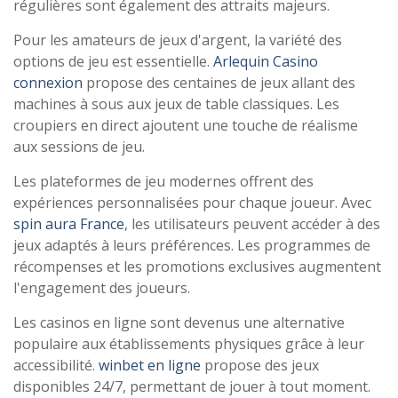
régulières sont également des attraits majeurs.
Pour les amateurs de jeux d'argent, la variété des
options de jeu est essentielle.
Arlequin Casino
connexion
propose des centaines de jeux allant des
machines à sous aux jeux de table classiques. Les
croupiers en direct ajoutent une touche de réalisme
aux sessions de jeu.
Les plateformes de jeu modernes offrent des
expériences personnalisées pour chaque joueur. Avec
spin aura France
, les utilisateurs peuvent accéder à des
jeux adaptés à leurs préférences. Les programmes de
récompenses et les promotions exclusives augmentent
l'engagement des joueurs.
Les casinos en ligne sont devenus une alternative
populaire aux établissements physiques grâce à leur
accessibilité.
winbet en ligne
propose des jeux
disponibles 24/7, permettant de jouer à tout moment.