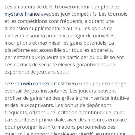
Les amateurs de défis trouveront leur compte chez
mystake France
avec ses jeux compétitifs. Les tournois
et les compétitions sont fréquents, ajoutant une
dimension supplémentaire au jeu. Les bonus de
bienvenue sont là pour encourager de nouvelles
inscriptions et maximiser les gains potentiels. La
plateforme est accessible sur tous les appareils,
permettant aux joueurs de participer où qu'ils soient.
Les normes de sécurité élevées garantissent une
expérience de jeu sans souci.
Le
Gratowin connexion
est bien connu pour son large
éventail de jeux instantanés. Les joueurs peuvent
profiter de gains rapides grâce à une interface intuitive
et des jeux captivants. Les bonus de dépôt sont
fréquents, offrant une incitation à continuer de jouer.
La sécurité est primordiale, avec des mesures en place
pour protéger les informations personnelles des
joueurs. Le support clientèle est réactif, assurant une