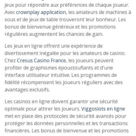
jeux pour répondre aux préférences de chaque joueur.
Avec
crownplay application
, les amateurs de machines à
sous et de jeux de table trouveront leur bonheur. Les
bonus de bienvenue généreux et les promotions
régulières augmentent les chances de gain.
Les jeux en ligne offrent une expérience de
divertissement inégalée pour les amateurs de casino.
Chez
Cresus Casino France
, les joueurs peuvent
profiter de graphismes époustouflants et d'une
interface utilisateur intuitive. Les programmes de
fidélité récompensent les joueurs réguliers avec des
avantages exclusifs.
Les casinos en ligne doivent garantir une sécurité
optimale pour attirer les joueurs.
Viggoslots en ligne
met en place des protocoles de sécurité avancés pour
protéger les données personnelles et les transactions
financières. Les bonus de bienvenue et les promotions