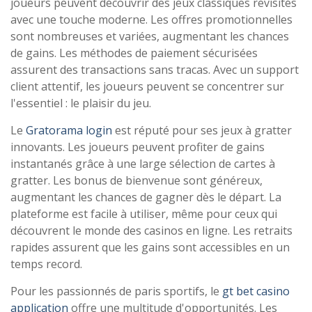
joueurs peuvent découvrir des jeux classiques revisités
avec une touche moderne. Les offres promotionnelles
sont nombreuses et variées, augmentant les chances
de gains. Les méthodes de paiement sécurisées
assurent des transactions sans tracas. Avec un support
client attentif, les joueurs peuvent se concentrer sur
l'essentiel : le plaisir du jeu.
Le
Gratorama login
est réputé pour ses jeux à gratter
innovants. Les joueurs peuvent profiter de gains
instantanés grâce à une large sélection de cartes à
gratter. Les bonus de bienvenue sont généreux,
augmentant les chances de gagner dès le départ. La
plateforme est facile à utiliser, même pour ceux qui
découvrent le monde des casinos en ligne. Les retraits
rapides assurent que les gains sont accessibles en un
temps record.
Pour les passionnés de paris sportifs, le
gt bet casino
application
offre une multitude d'opportunités. Les