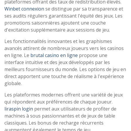
plateformes offrant des taux de redistribution élevés.
Winbet connexion
se distingue par sa transparence et
ses audits réguliers garantissant l'équité des jeux. Les
promotions saisonnières ajoutent une couche
d'excitation supplémentaire aux sessions de jeu.
Les fonctionnalités innovantes et les graphismes
avancés attirent de nombreux joueurs vers les casinos
en ligne. Le
brutal casino en ligne
propose une
interface intuitive et des jeux développés par les
meilleurs fournisseurs du monde. Les options de jeu en
direct apportent une touche de réalisme à l'expérience
globale.
Les plateformes modernes offrent une variété de jeux
qui répondent aux préférences de chaque joueur.
liraspin login
permet aux utilisateurs de profiter de
machines à sous passionnantes et de jeux de table
classiques. Les bonus de recharge récurrents
augmentent également le temps de jeu.