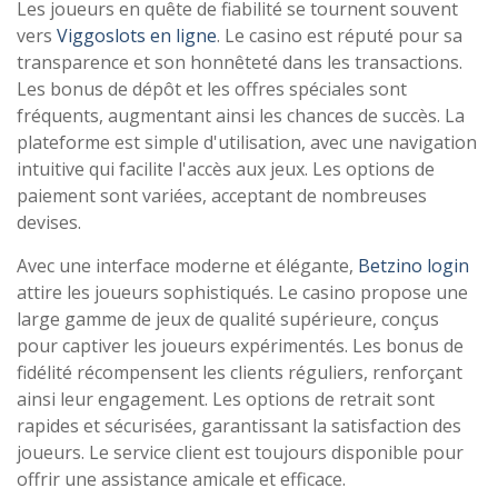
Les joueurs en quête de fiabilité se tournent souvent
vers
Viggoslots en ligne
. Le casino est réputé pour sa
transparence et son honnêteté dans les transactions.
Les bonus de dépôt et les offres spéciales sont
fréquents, augmentant ainsi les chances de succès. La
plateforme est simple d'utilisation, avec une navigation
intuitive qui facilite l'accès aux jeux. Les options de
paiement sont variées, acceptant de nombreuses
devises.
Avec une interface moderne et élégante,
Betzino login
attire les joueurs sophistiqués. Le casino propose une
large gamme de jeux de qualité supérieure, conçus
pour captiver les joueurs expérimentés. Les bonus de
fidélité récompensent les clients réguliers, renforçant
ainsi leur engagement. Les options de retrait sont
rapides et sécurisées, garantissant la satisfaction des
joueurs. Le service client est toujours disponible pour
offrir une assistance amicale et efficace.