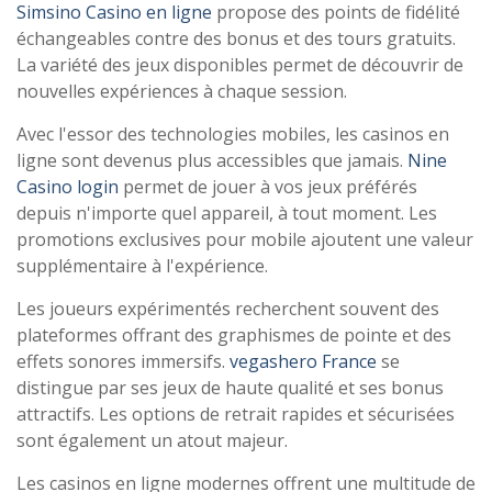
Simsino Casino en ligne
propose des points de fidélité
échangeables contre des bonus et des tours gratuits.
La variété des jeux disponibles permet de découvrir de
nouvelles expériences à chaque session.
Avec l'essor des technologies mobiles, les casinos en
ligne sont devenus plus accessibles que jamais.
Nine
Casino login
permet de jouer à vos jeux préférés
depuis n'importe quel appareil, à tout moment. Les
promotions exclusives pour mobile ajoutent une valeur
supplémentaire à l'expérience.
Les joueurs expérimentés recherchent souvent des
plateformes offrant des graphismes de pointe et des
effets sonores immersifs.
vegashero France
se
distingue par ses jeux de haute qualité et ses bonus
attractifs. Les options de retrait rapides et sécurisées
sont également un atout majeur.
Les casinos en ligne modernes offrent une multitude de