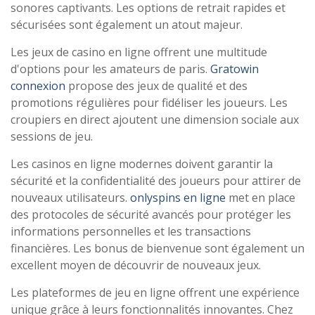
sonores captivants. Les options de retrait rapides et
sécurisées sont également un atout majeur.
Les jeux de casino en ligne offrent une multitude
d'options pour les amateurs de paris.
Gratowin
connexion
propose des jeux de qualité et des
promotions régulières pour fidéliser les joueurs. Les
croupiers en direct ajoutent une dimension sociale aux
sessions de jeu.
Les casinos en ligne modernes doivent garantir la
sécurité et la confidentialité des joueurs pour attirer de
nouveaux utilisateurs.
onlyspins en ligne
met en place
des protocoles de sécurité avancés pour protéger les
informations personnelles et les transactions
financières. Les bonus de bienvenue sont également un
excellent moyen de découvrir de nouveaux jeux.
Les plateformes de jeu en ligne offrent une expérience
unique grâce à leurs fonctionnalités innovantes. Chez