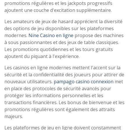
promotions régulières et les jackpots progressifs
ajoutent une couche d'excitation supplémentaire.
Les amateurs de jeux de hasard apprécient la diversité
des options de jeu disponibles sur les plateformes
modernes.
Nine Casino en ligne
propose des machines
à sous passionnantes et des jeux de table classiques.
Les promotions quotidiennes et les tours gratuits
ajoutent du piquant à l'expérience.
Les casinos en ligne modernes mettent l'accent sur la
sécurité et la confidentialité des joueurs pour attirer de
nouveaux utilisateurs.
pampago casino connexion
met
en place des protocoles de sécurité avancés pour
protéger les informations personnelles et les
transactions financières. Les bonus de bienvenue et les
promotions régulières sont également des attraits
majeurs.
Les plateformes de jeu en ligne doivent constamment