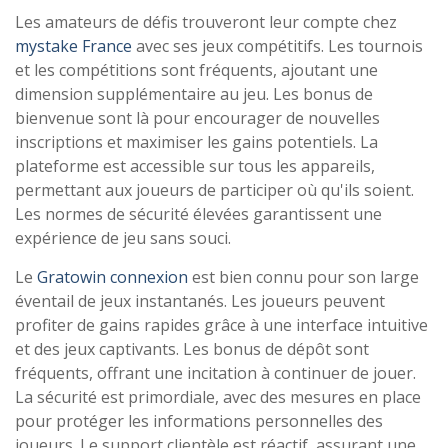
Les amateurs de défis trouveront leur compte chez
mystake France
avec ses jeux compétitifs. Les tournois
et les compétitions sont fréquents, ajoutant une
dimension supplémentaire au jeu. Les bonus de
bienvenue sont là pour encourager de nouvelles
inscriptions et maximiser les gains potentiels. La
plateforme est accessible sur tous les appareils,
permettant aux joueurs de participer où qu'ils soient.
Les normes de sécurité élevées garantissent une
expérience de jeu sans souci.
Le
Gratowin connexion
est bien connu pour son large
éventail de jeux instantanés. Les joueurs peuvent
profiter de gains rapides grâce à une interface intuitive
et des jeux captivants. Les bonus de dépôt sont
fréquents, offrant une incitation à continuer de jouer.
La sécurité est primordiale, avec des mesures en place
pour protéger les informations personnelles des
joueurs. Le support clientèle est réactif, assurant une