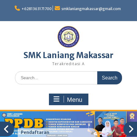
Skip
to
+6281363171700
smklaniangmakassar@gmail.com
content
SMK Laniang Makassar
Terakreditasi A
Search
for:
Menu
Pendaftaran