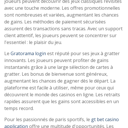
joueurs peuvent découvrir des jeux classiques revisités
avec une touche moderne. Les offres promotionnelles
sont nombreuses et variées, augmentant les chances
de gains. Les méthodes de paiement sécurisées
assurent des transactions sans tracas. Avec un support
client attentif, les joueurs peuvent se concentrer sur
l'essentiel : le plaisir du jeu.
Le
Gratorama login
est réputé pour ses jeux à gratter
innovants. Les joueurs peuvent profiter de gains
instantanés grâce à une large sélection de cartes à
gratter. Les bonus de bienvenue sont généreux,
augmentant les chances de gagner dès le départ. La
plateforme est facile à utiliser, même pour ceux qui
découvrent le monde des casinos en ligne. Les retraits
rapides assurent que les gains sont accessibles en un
temps record.
Pour les passionnés de paris sportifs, le
gt bet casino
application
offre une multitude d'opportunités. Les