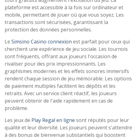
tours gratuits augmentent l'excitation du jeu. La
plateforme est accessible à la fois sur ordinateur et
mobile, permettant de jouer où que vous soyez. Les
transactions sont sécurisées, garantissant la
protection des données personnelles.
Le
Simsino Casino connexion
est parfait pour ceux qui
cherchent une expérience de jeu sociale. Les tournois
sont fréquents, offrant aux joueurs l'occasion de
rivaliser pour des prix impressionnants. Les
graphismes modernes et les effets sonores immersifs
rendent chaque session de jeu mémorable. Les options
de paiement multiples facilitent les dépôts et les
retraits. Avec un service client réactif, les joueurs
peuvent obtenir de l'aide rapidement en cas de
problème.
Les jeux de
Play Regal en ligne
sont réputés pour leur
qualité et leur diversité. Les joueurs peuvent s'attendre
à des bonus de bienvenue substantiels qui boostent