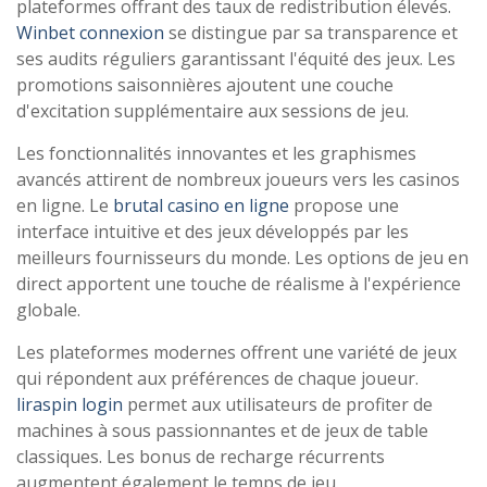
plateformes offrant des taux de redistribution élevés.
Winbet connexion
se distingue par sa transparence et
ses audits réguliers garantissant l'équité des jeux. Les
promotions saisonnières ajoutent une couche
d'excitation supplémentaire aux sessions de jeu.
Les fonctionnalités innovantes et les graphismes
avancés attirent de nombreux joueurs vers les casinos
en ligne. Le
brutal casino en ligne
propose une
interface intuitive et des jeux développés par les
meilleurs fournisseurs du monde. Les options de jeu en
direct apportent une touche de réalisme à l'expérience
globale.
Les plateformes modernes offrent une variété de jeux
qui répondent aux préférences de chaque joueur.
liraspin login
permet aux utilisateurs de profiter de
machines à sous passionnantes et de jeux de table
classiques. Les bonus de recharge récurrents
augmentent également le temps de jeu.