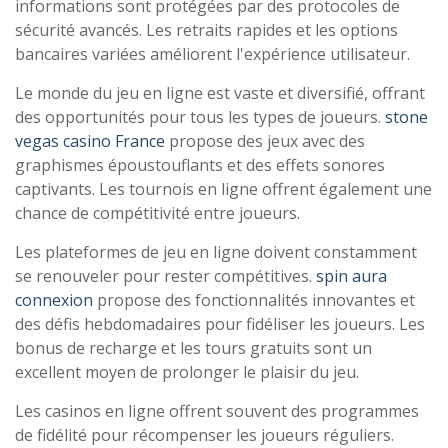
informations sont protégées par des protocoles de
sécurité avancés. Les retraits rapides et les options
bancaires variées améliorent l'expérience utilisateur.
Le monde du jeu en ligne est vaste et diversifié, offrant
des opportunités pour tous les types de joueurs.
stone
vegas casino France
propose des jeux avec des
graphismes époustouflants et des effets sonores
captivants. Les tournois en ligne offrent également une
chance de compétitivité entre joueurs.
Les plateformes de jeu en ligne doivent constamment
se renouveler pour rester compétitives.
spin aura
connexion
propose des fonctionnalités innovantes et
des défis hebdomadaires pour fidéliser les joueurs. Les
bonus de recharge et les tours gratuits sont un
excellent moyen de prolonger le plaisir du jeu.
Les casinos en ligne offrent souvent des programmes
de fidélité pour récompenser les joueurs réguliers.