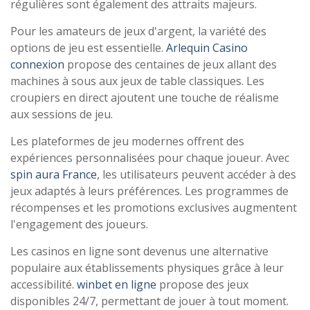
régulières sont également des attraits majeurs.
Pour les amateurs de jeux d'argent, la variété des
options de jeu est essentielle.
Arlequin Casino
connexion
propose des centaines de jeux allant des
machines à sous aux jeux de table classiques. Les
croupiers en direct ajoutent une touche de réalisme
aux sessions de jeu.
Les plateformes de jeu modernes offrent des
expériences personnalisées pour chaque joueur. Avec
spin aura France
, les utilisateurs peuvent accéder à des
jeux adaptés à leurs préférences. Les programmes de
récompenses et les promotions exclusives augmentent
l'engagement des joueurs.
Les casinos en ligne sont devenus une alternative
populaire aux établissements physiques grâce à leur
accessibilité.
winbet en ligne
propose des jeux
disponibles 24/7, permettant de jouer à tout moment.