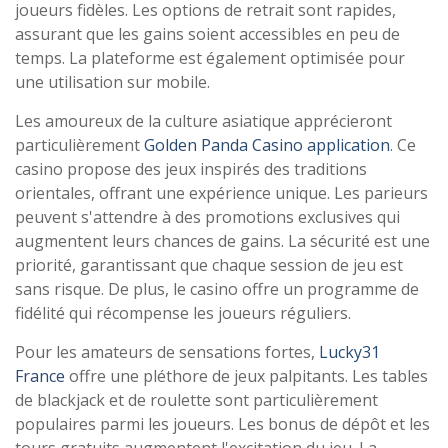
joueurs fidèles. Les options de retrait sont rapides,
assurant que les gains soient accessibles en peu de
temps. La plateforme est également optimisée pour
une utilisation sur mobile.
Les amoureux de la culture asiatique apprécieront
particulièrement
Golden Panda Casino application
. Ce
casino propose des jeux inspirés des traditions
orientales, offrant une expérience unique. Les parieurs
peuvent s'attendre à des promotions exclusives qui
augmentent leurs chances de gains. La sécurité est une
priorité, garantissant que chaque session de jeu est
sans risque. De plus, le casino offre un programme de
fidélité qui récompense les joueurs réguliers.
Pour les amateurs de sensations fortes,
Lucky31
France
offre une pléthore de jeux palpitants. Les tables
de blackjack et de roulette sont particulièrement
populaires parmi les joueurs. Les bonus de dépôt et les