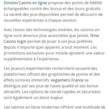
Simsino Casino en ligne
propose des points de fidélité
échangeables contre des bonus et des tours gratuits.
La variété des jeux disponibles permet de découvrir de
nouvelles expériences à chaque session.
Avec l'essor des technologies mobiles, les casinos en
ligne sont devenus plus accessibles que jamais.
Nine
Casino login
permet de jouer à vos jeux préférés
depuis n'importe quel appareil, à tout moment. Les
promotions exclusives pour mobile ajoutent une valeur
supplémentaire à l'expérience.
Les joueurs expérimentés recherchent souvent des
plateformes offrant des graphismes de pointe et des
effets sonores immersifs.
vegashero France
se
distingue par ses jeux de haute qualité et ses bonus
attractifs. Les options de retrait rapides et sécurisées
sont également un atout majeur.
Les casinos en ligne modernes offrent une multitude de