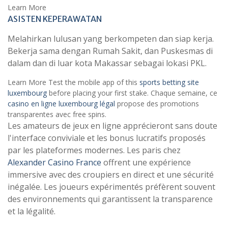
Learn More
ASISTEN KEPERAWATAN
Melahirkan lulusan yang berkompeten dan siap kerja.
Bekerja sama dengan Rumah Sakit, dan Puskesmas di
dalam dan di luar kota Makassar sebagai lokasi PKL.
Learn More Test the mobile app of this
sports betting site
luxembourg
before placing your first stake. Chaque semaine, ce
casino en ligne luxembourg légal
propose des promotions
transparentes avec free spins.
Les amateurs de jeux en ligne apprécieront sans doute
l'interface conviviale et les bonus lucratifs proposés
par les plateformes modernes. Les paris chez
Alexander Casino France
offrent une expérience
immersive avec des croupiers en direct et une sécurité
inégalée. Les joueurs expérimentés préfèrent souvent
des environnements qui garantissent la transparence
et la légalité.