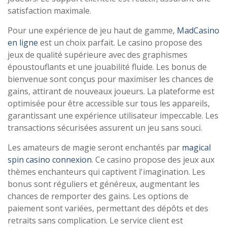
satisfaction maximale.
Pour une expérience de jeu haut de gamme,
MadCasino
en ligne
est un choix parfait. Le casino propose des
jeux de qualité supérieure avec des graphismes
époustouflants et une jouabilité fluide. Les bonus de
bienvenue sont conçus pour maximiser les chances de
gains, attirant de nouveaux joueurs. La plateforme est
optimisée pour être accessible sur tous les appareils,
garantissant une expérience utilisateur impeccable. Les
transactions sécurisées assurent un jeu sans souci.
Les amateurs de magie seront enchantés par
magical
spin casino connexion
. Ce casino propose des jeux aux
thèmes enchanteurs qui captivent l'imagination. Les
bonus sont réguliers et généreux, augmentant les
chances de remporter des gains. Les options de
paiement sont variées, permettant des dépôts et des
retraits sans complication. Le service client est