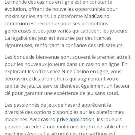
Le monde des casinos en ligne est en constante
évolution, offrant de nouvelles opportunités pour
maximiser les gains. La plateforme
MadCasino
connexion
est reconnue pour ses promotions
généreuses et ses jeux variés qui captivent les joueurs.
La légalité des jeux est assurée par des licences
rigoureuses, renforçant la confiance des utilisateurs.
Les bonus de bienvenue sont souvent le premier attrait
pour les nouveaux joueurs dans un casino en ligne. En
explorant les offres chez
Nine Casino en ligne
, vous
découvrirez des promotions qui augmentent votre
capital de jeu. Le service client est également un facteur
clé pour garantir une expérience de jeu sans souci.
Les passionnés de jeux de hasard apprécient la
diversité des options disponibles sur les plateformes
modernes. Avec
casino prive application
, les joueurs
peuvent accéder à une multitude de jeux de table et de
machines à sous. La sécurité des transactions est