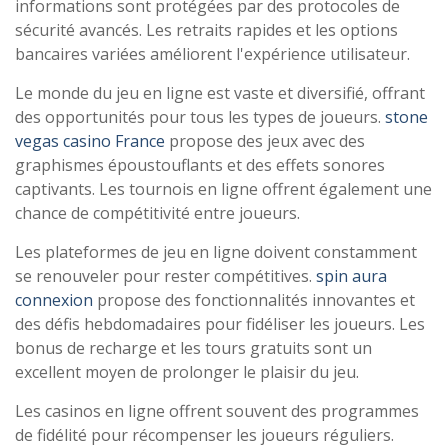
informations sont protégées par des protocoles de
sécurité avancés. Les retraits rapides et les options
bancaires variées améliorent l'expérience utilisateur.
Le monde du jeu en ligne est vaste et diversifié, offrant
des opportunités pour tous les types de joueurs.
stone
vegas casino France
propose des jeux avec des
graphismes époustouflants et des effets sonores
captivants. Les tournois en ligne offrent également une
chance de compétitivité entre joueurs.
Les plateformes de jeu en ligne doivent constamment
se renouveler pour rester compétitives.
spin aura
connexion
propose des fonctionnalités innovantes et
des défis hebdomadaires pour fidéliser les joueurs. Les
bonus de recharge et les tours gratuits sont un
excellent moyen de prolonger le plaisir du jeu.
Les casinos en ligne offrent souvent des programmes
de fidélité pour récompenser les joueurs réguliers.