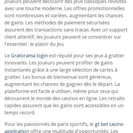
joueurs peuvent découvrir des jeux classiques revisités
avec une touche moderne. Les offres promotionnelles
sont nombreuses et variées, augmentant les chances
de gains. Les méthodes de paiement sécurisées
assurent des transactions sans tracas. Avec un support
client attentif, les joueurs peuvent se concentrer sur
l'essentiel : le plaisir du jeu.
Le
Gratorama login
est réputé pour ses jeux à gratter
innovants. Les joueurs peuvent profiter de gains
instantanés grâce à une large sélection de cartes à
gratter. Les bonus de bienvenue sont généreux,
augmentant les chances de gagner dès le départ. La
plateforme est facile à utiliser, même pour ceux qui
découvrent le monde des casinos en ligne. Les retraits
rapides assurent que les gains sont accessibles en un
temps record.
Pour les passionnés de paris sportifs, le
gt bet casino
application
offre une multitude d'opportunités. Les