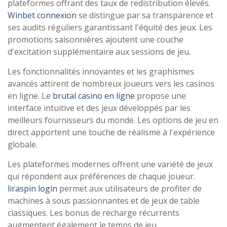
plateformes offrant des taux de redistribution élevés.
Winbet connexion
se distingue par sa transparence et
ses audits réguliers garantissant l'équité des jeux. Les
promotions saisonnières ajoutent une couche
d'excitation supplémentaire aux sessions de jeu.
Les fonctionnalités innovantes et les graphismes
avancés attirent de nombreux joueurs vers les casinos
en ligne. Le
brutal casino en ligne
propose une
interface intuitive et des jeux développés par les
meilleurs fournisseurs du monde. Les options de jeu en
direct apportent une touche de réalisme à l'expérience
globale.
Les plateformes modernes offrent une variété de jeux
qui répondent aux préférences de chaque joueur.
liraspin login
permet aux utilisateurs de profiter de
machines à sous passionnantes et de jeux de table
classiques. Les bonus de recharge récurrents
augmentent également le temps de jeu.