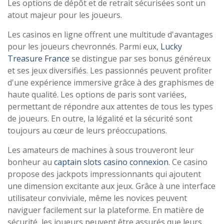
Les options de dépôt et de retrait sécurisées sont un
atout majeur pour les joueurs.
Les casinos en ligne offrent une multitude d'avantages
pour les joueurs chevronnés. Parmi eux,
Lucky
Treasure France
se distingue par ses bonus généreux
et ses jeux diversifiés. Les passionnés peuvent profiter
d'une expérience immersive grâce à des graphismes de
haute qualité. Les options de paris sont variées,
permettant de répondre aux attentes de tous les types
de joueurs. En outre, la légalité et la sécurité sont
toujours au cœur de leurs préoccupations.
Les amateurs de machines à sous trouveront leur
bonheur au
captain slots casino connexion
. Ce casino
propose des jackpots impressionnants qui ajoutent
une dimension excitante aux jeux. Grâce à une interface
utilisateur conviviale, même les novices peuvent
naviguer facilement sur la plateforme. En matière de
sécurité, les joueurs peuvent être assurés que leurs