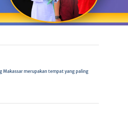
ng Makassar merupakan tempat yang paling