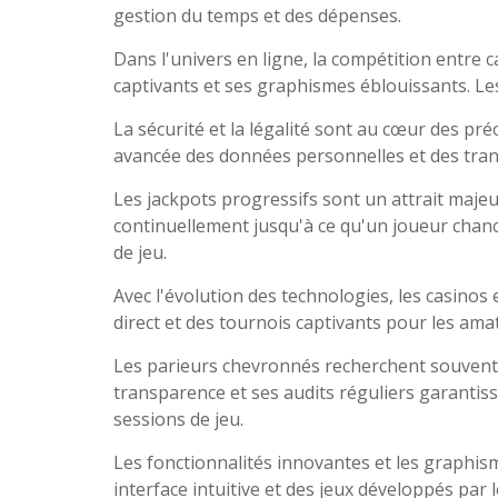
gestion du temps et des dépenses.
Dans l'univers en ligne, la compétition entre 
captivants et ses graphismes éblouissants. L
La sécurité et la légalité sont au cœur des pr
avancée des données personnelles et des transa
Les jackpots progressifs sont un attrait maje
continuellement jusqu'à ce qu'un joueur chance
de jeu.
Avec l'évolution des technologies, les casinos
direct et des tournois captivants pour les ama
Les parieurs chevronnés recherchent souvent d
transparence et ses audits réguliers garantis
sessions de jeu.
Les fonctionnalités innovantes et les graphis
interface intuitive et des jeux développés par