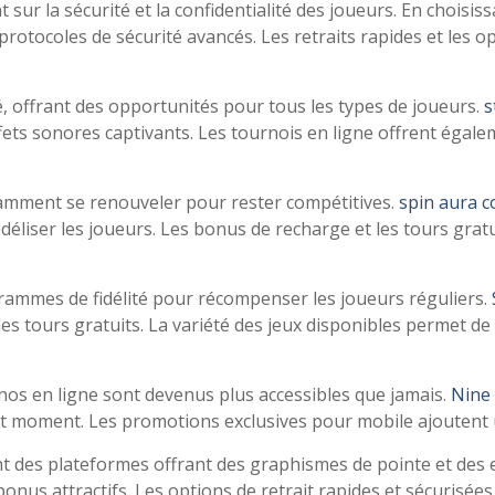
sur la sécurité et la confidentialité des joueurs. En choisis
rotocoles de sécurité avancés. Les retraits rapides et les o
ié, offrant des opportunités pour tous les types de joueurs.
s
ets sonores captivants. Les tournois en ligne offrent égale
tamment se renouveler pour rester compétitives.
spin aura 
déliser les joueurs. Les bonus de recharge et les tours grat
rammes de fidélité pour récompenser les joueurs réguliers.
es tours gratuits. La variété des jeux disponibles permet d
inos en ligne sont devenus plus accessibles que jamais.
Nine 
ut moment. Les promotions exclusives pour mobile ajoutent 
 des plateformes offrant des graphismes de pointe et des 
 bonus attractifs. Les options de retrait rapides et sécurisé