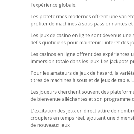
l'expérience globale.
Les plateformes modernes offrent une variété
profiter de machines à sous passionnantes et 
Les jeux de casino en ligne sont devenus une a
défis quotidiens pour maintenir l'intérêt des jo
Les casinos en ligne offrent des expériences 
immersion totale dans les jeux. Les jackpots p
Pour les amateurs de jeux de hasard, la variété
titres de machines à sous et de jeux de table.
Les joueurs cherchent souvent des plateform
de bienvenue alléchantes et son programme de f
L'excitation des jeux en direct attire de nomb
croupiers en temps réel, ajoutant une dimensi
de nouveaux jeux.