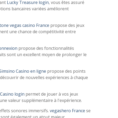
sant
Lucky Treasure login
, vous êtes assuré
ptions bancaires variées améliorent
tone vegas casino France
propose des jeux
ment une chance de compétitivité entre
connexion
propose des fonctionnalités
uits sont un excellent moyen de prolonger le
Simsino Casino en ligne
propose des points
e découvrir de nouvelles expériences à chaque
Casino login
permet de jouer à vos jeux
une valeur supplémentaire à l'expérience.
effets sonores immersifs.
vegashero France
se
es sont également un atout majeur.