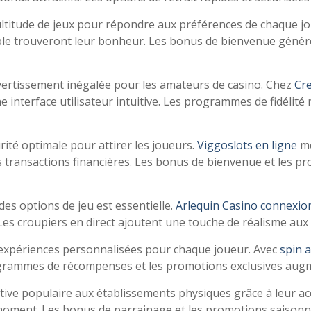
ltitude de jeux pour répondre aux préférences de chaque j
able trouveront leur bonheur. Les bonus de bienvenue géné
ivertissement inégalée pour les amateurs de casino. Chez
Cr
 interface utilisateur intuitive. Les programmes de fidélit
rité optimale pour attirer les joueurs.
Viggoslots en ligne
me
s transactions financières. Les bonus de bienvenue et les p
des options de jeu est essentielle.
Arlequin Casino connexio
Les croupiers en direct ajoutent une touche de réalisme aux 
 expériences personnalisées pour chaque joueur. Avec
spin 
rogrammes de récompenses et les promotions exclusives aug
ive populaire aux établissements physiques grâce à leur acc
 moment. Les bonus de parrainage et les promotions saisonni