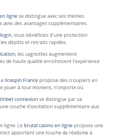
 en ligne
se distingue avec ses thèmes
rs avec des avantages supplémentaires.
login
, vous bénéficiez d'une protection
es dépôts et retraits rapides.
ication
, les cagnottes augmentent
es de haute qualité enrichissent l'expérience
 Le
liraspin France
propose des croupiers en
 de jouer à tout moment, n'importe où.
inbet connexion
se distingue par sa
t une couche d'excitation supplémentaire aux
n ligne. Le
brutal casino en ligne
propose une
direct apportent une touche de réalisme à