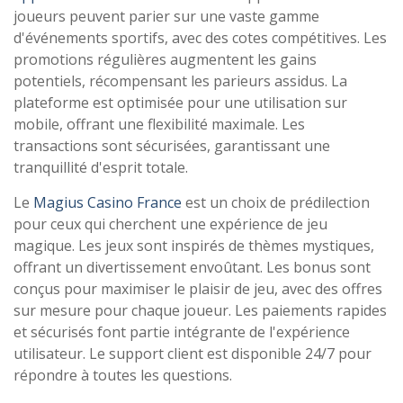
joueurs peuvent parier sur une vaste gamme
d'événements sportifs, avec des cotes compétitives. Les
promotions régulières augmentent les gains
potentiels, récompensant les parieurs assidus. La
plateforme est optimisée pour une utilisation sur
mobile, offrant une flexibilité maximale. Les
transactions sont sécurisées, garantissant une
tranquillité d'esprit totale.
Le
Magius Casino France
est un choix de prédilection
pour ceux qui cherchent une expérience de jeu
magique. Les jeux sont inspirés de thèmes mystiques,
offrant un divertissement envoûtant. Les bonus sont
conçus pour maximiser le plaisir de jeu, avec des offres
sur mesure pour chaque joueur. Les paiements rapides
et sécurisés font partie intégrante de l'expérience
utilisateur. Le support client est disponible 24/7 pour
répondre à toutes les questions.