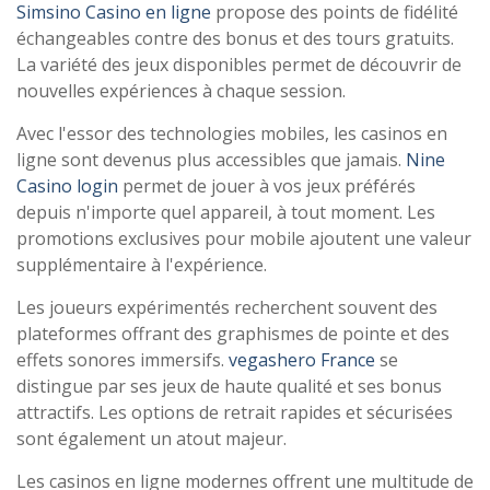
Simsino Casino en ligne
propose des points de fidélité
échangeables contre des bonus et des tours gratuits.
La variété des jeux disponibles permet de découvrir de
nouvelles expériences à chaque session.
Avec l'essor des technologies mobiles, les casinos en
ligne sont devenus plus accessibles que jamais.
Nine
Casino login
permet de jouer à vos jeux préférés
depuis n'importe quel appareil, à tout moment. Les
promotions exclusives pour mobile ajoutent une valeur
supplémentaire à l'expérience.
Les joueurs expérimentés recherchent souvent des
plateformes offrant des graphismes de pointe et des
effets sonores immersifs.
vegashero France
se
distingue par ses jeux de haute qualité et ses bonus
attractifs. Les options de retrait rapides et sécurisées
sont également un atout majeur.
Les casinos en ligne modernes offrent une multitude de