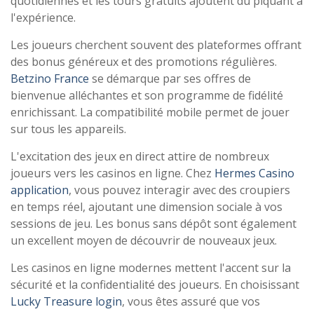
quotidiennes et les tours gratuits ajoutent du piquant à
l'expérience.
Les joueurs cherchent souvent des plateformes offrant
des bonus généreux et des promotions régulières.
Betzino France
se démarque par ses offres de
bienvenue alléchantes et son programme de fidélité
enrichissant. La compatibilité mobile permet de jouer
sur tous les appareils.
L'excitation des jeux en direct attire de nombreux
joueurs vers les casinos en ligne. Chez
Hermes Casino
application
, vous pouvez interagir avec des croupiers
en temps réel, ajoutant une dimension sociale à vos
sessions de jeu. Les bonus sans dépôt sont également
un excellent moyen de découvrir de nouveaux jeux.
Les casinos en ligne modernes mettent l'accent sur la
sécurité et la confidentialité des joueurs. En choisissant
Lucky Treasure login
, vous êtes assuré que vos