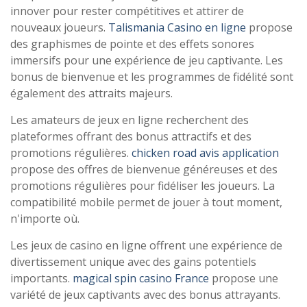
innover pour rester compétitives et attirer de
nouveaux joueurs.
Talismania Casino en ligne
propose
des graphismes de pointe et des effets sonores
immersifs pour une expérience de jeu captivante. Les
bonus de bienvenue et les programmes de fidélité sont
également des attraits majeurs.
Les amateurs de jeux en ligne recherchent des
plateformes offrant des bonus attractifs et des
promotions régulières.
chicken road avis application
propose des offres de bienvenue généreuses et des
promotions régulières pour fidéliser les joueurs. La
compatibilité mobile permet de jouer à tout moment,
n'importe où.
Les jeux de casino en ligne offrent une expérience de
divertissement unique avec des gains potentiels
importants.
magical spin casino France
propose une
variété de jeux captivants avec des bonus attrayants.