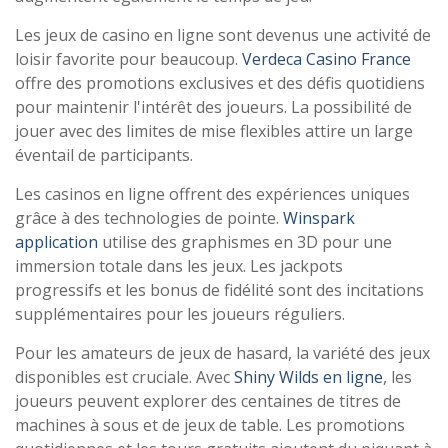
Les jeux de casino en ligne sont devenus une activité de
loisir favorite pour beaucoup.
Verdeca Casino France
offre des promotions exclusives et des défis quotidiens
pour maintenir l'intérêt des joueurs. La possibilité de
jouer avec des limites de mise flexibles attire un large
éventail de participants.
Les casinos en ligne offrent des expériences uniques
grâce à des technologies de pointe.
Winspark
application
utilise des graphismes en 3D pour une
immersion totale dans les jeux. Les jackpots
progressifs et les bonus de fidélité sont des incitations
supplémentaires pour les joueurs réguliers.
Pour les amateurs de jeux de hasard, la variété des jeux
disponibles est cruciale. Avec
Shiny Wilds en ligne
, les
joueurs peuvent explorer des centaines de titres de
machines à sous et de jeux de table. Les promotions