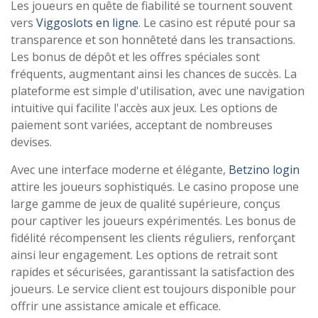
Les joueurs en quête de fiabilité se tournent souvent
vers
Viggoslots en ligne
. Le casino est réputé pour sa
transparence et son honnêteté dans les transactions.
Les bonus de dépôt et les offres spéciales sont
fréquents, augmentant ainsi les chances de succès. La
plateforme est simple d'utilisation, avec une navigation
intuitive qui facilite l'accès aux jeux. Les options de
paiement sont variées, acceptant de nombreuses
devises.
Avec une interface moderne et élégante,
Betzino login
attire les joueurs sophistiqués. Le casino propose une
large gamme de jeux de qualité supérieure, conçus
pour captiver les joueurs expérimentés. Les bonus de
fidélité récompensent les clients réguliers, renforçant
ainsi leur engagement. Les options de retrait sont
rapides et sécurisées, garantissant la satisfaction des
joueurs. Le service client est toujours disponible pour
offrir une assistance amicale et efficace.