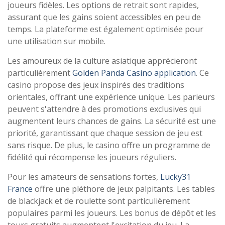
joueurs fidèles. Les options de retrait sont rapides,
assurant que les gains soient accessibles en peu de
temps. La plateforme est également optimisée pour
une utilisation sur mobile.
Les amoureux de la culture asiatique apprécieront
particulièrement
Golden Panda Casino application
. Ce
casino propose des jeux inspirés des traditions
orientales, offrant une expérience unique. Les parieurs
peuvent s'attendre à des promotions exclusives qui
augmentent leurs chances de gains. La sécurité est une
priorité, garantissant que chaque session de jeu est
sans risque. De plus, le casino offre un programme de
fidélité qui récompense les joueurs réguliers.
Pour les amateurs de sensations fortes,
Lucky31
France
offre une pléthore de jeux palpitants. Les tables
de blackjack et de roulette sont particulièrement
populaires parmi les joueurs. Les bonus de dépôt et les