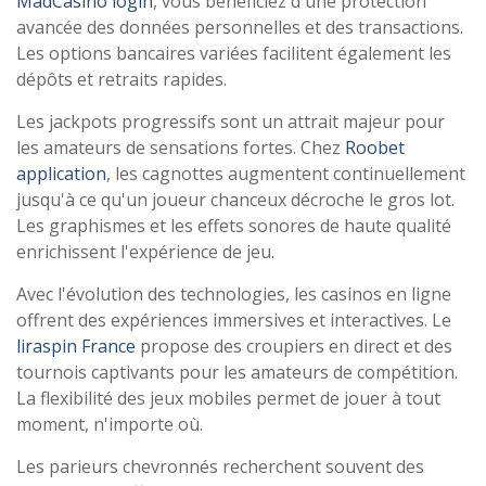
MadCasino login
, vous bénéficiez d'une protection
avancée des données personnelles et des transactions.
Les options bancaires variées facilitent également les
dépôts et retraits rapides.
Les jackpots progressifs sont un attrait majeur pour
les amateurs de sensations fortes. Chez
Roobet
application
, les cagnottes augmentent continuellement
jusqu'à ce qu'un joueur chanceux décroche le gros lot.
Les graphismes et les effets sonores de haute qualité
enrichissent l'expérience de jeu.
Avec l'évolution des technologies, les casinos en ligne
offrent des expériences immersives et interactives. Le
liraspin France
propose des croupiers en direct et des
tournois captivants pour les amateurs de compétition.
La flexibilité des jeux mobiles permet de jouer à tout
moment, n'importe où.
Les parieurs chevronnés recherchent souvent des