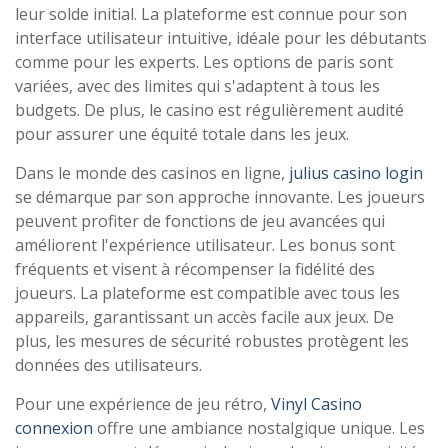
leur solde initial. La plateforme est connue pour son
interface utilisateur intuitive, idéale pour les débutants
comme pour les experts. Les options de paris sont
variées, avec des limites qui s'adaptent à tous les
budgets. De plus, le casino est régulièrement audité
pour assurer une équité totale dans les jeux.
Dans le monde des casinos en ligne,
julius casino login
se démarque par son approche innovante. Les joueurs
peuvent profiter de fonctions de jeu avancées qui
améliorent l'expérience utilisateur. Les bonus sont
fréquents et visent à récompenser la fidélité des
joueurs. La plateforme est compatible avec tous les
appareils, garantissant un accès facile aux jeux. De
plus, les mesures de sécurité robustes protègent les
données des utilisateurs.
Pour une expérience de jeu rétro,
Vinyl Casino
connexion
offre une ambiance nostalgique unique. Les