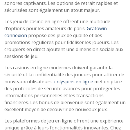
sonores captivants. Les options de retrait rapides et
sécurisées sont également un atout majeur.
Les jeux de casino en ligne offrent une multitude
d'options pour les amateurs de paris.
Gratowin
connexion
propose des jeux de qualité et des
promotions régulières pour fidéliser les joueurs. Les
croupiers en direct ajoutent une dimension sociale aux
sessions de jeu.
Les casinos en ligne modernes doivent garantir la
sécurité et la confidentialité des joueurs pour attirer de
nouveaux utilisateurs.
onlyspins en ligne
met en place
des protocoles de sécurité avancés pour protéger les
informations personnelles et les transactions
financières. Les bonus de bienvenue sont également un
excellent moyen de découvrir de nouveaux jeux.
Les plateformes de jeu en ligne offrent une expérience
unique grâce à leurs fonctionnalités innovantes. Chez