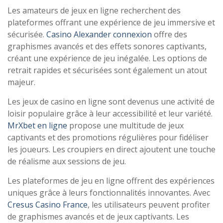
Les amateurs de jeux en ligne recherchent des
plateformes offrant une expérience de jeu immersive et
sécurisée.
Casino Alexander connexion
offre des
graphismes avancés et des effets sonores captivants,
créant une expérience de jeu inégalée. Les options de
retrait rapides et sécurisées sont également un atout
majeur.
Les jeux de casino en ligne sont devenus une activité de
loisir populaire grâce à leur accessibilité et leur variété.
MrXbet en ligne
propose une multitude de jeux
captivants et des promotions régulières pour fidéliser
les joueurs. Les croupiers en direct ajoutent une touche
de réalisme aux sessions de jeu.
Les plateformes de jeu en ligne offrent des expériences
uniques grâce à leurs fonctionnalités innovantes. Avec
Cresus Casino France
, les utilisateurs peuvent profiter
de graphismes avancés et de jeux captivants. Les