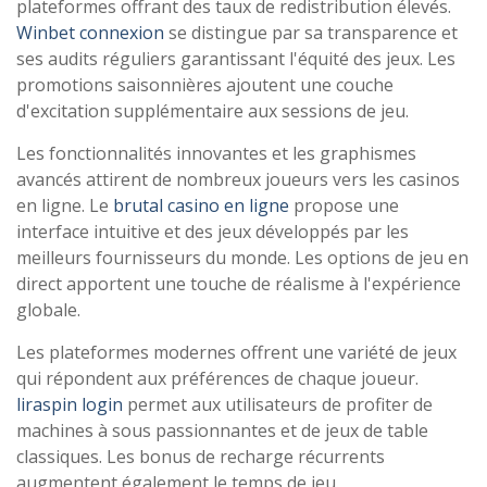
plateformes offrant des taux de redistribution élevés.
Winbet connexion
se distingue par sa transparence et
ses audits réguliers garantissant l'équité des jeux. Les
promotions saisonnières ajoutent une couche
d'excitation supplémentaire aux sessions de jeu.
Les fonctionnalités innovantes et les graphismes
avancés attirent de nombreux joueurs vers les casinos
en ligne. Le
brutal casino en ligne
propose une
interface intuitive et des jeux développés par les
meilleurs fournisseurs du monde. Les options de jeu en
direct apportent une touche de réalisme à l'expérience
globale.
Les plateformes modernes offrent une variété de jeux
qui répondent aux préférences de chaque joueur.
liraspin login
permet aux utilisateurs de profiter de
machines à sous passionnantes et de jeux de table
classiques. Les bonus de recharge récurrents
augmentent également le temps de jeu.