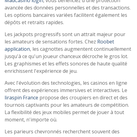
MadCasino login
, vous bénéficiez d'une protection
avancée des données personnelles et des transactions.
Les options bancaires variées facilitent également les
dépôts et retraits rapides.
Les jackpots progressifs sont un attrait majeur pour
les amateurs de sensations fortes. Chez
Roobet
application
, les cagnottes augmentent continuellement
jusqu'à ce qu'un joueur chanceux décroche le gros lot.
Les graphismes et les effets sonores de haute qualité
enrichissent l'expérience de jeu.
Avec l'évolution des technologies, les casinos en ligne
offrent des expériences immersives et interactives. Le
liraspin France
propose des croupiers en direct et des
tournois captivants pour les amateurs de compétition.
La flexibilité des jeux mobiles permet de jouer à tout
moment, n'importe où.
Les parieurs chevronnés recherchent souvent des