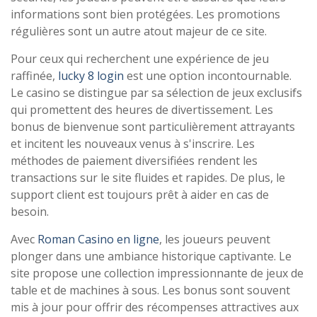
informations sont bien protégées. Les promotions
régulières sont un autre atout majeur de ce site.
Pour ceux qui recherchent une expérience de jeu
raffinée,
lucky 8 login
est une option incontournable.
Le casino se distingue par sa sélection de jeux exclusifs
qui promettent des heures de divertissement. Les
bonus de bienvenue sont particulièrement attrayants
et incitent les nouveaux venus à s'inscrire. Les
méthodes de paiement diversifiées rendent les
transactions sur le site fluides et rapides. De plus, le
support client est toujours prêt à aider en cas de
besoin.
Avec
Roman Casino en ligne
, les joueurs peuvent
plonger dans une ambiance historique captivante. Le
site propose une collection impressionnante de jeux de
table et de machines à sous. Les bonus sont souvent
mis à jour pour offrir des récompenses attractives aux