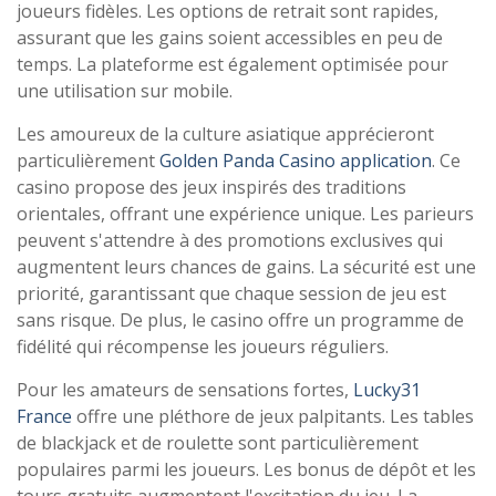
joueurs fidèles. Les options de retrait sont rapides,
assurant que les gains soient accessibles en peu de
temps. La plateforme est également optimisée pour
une utilisation sur mobile.
Les amoureux de la culture asiatique apprécieront
particulièrement
Golden Panda Casino application
. Ce
casino propose des jeux inspirés des traditions
orientales, offrant une expérience unique. Les parieurs
peuvent s'attendre à des promotions exclusives qui
augmentent leurs chances de gains. La sécurité est une
priorité, garantissant que chaque session de jeu est
sans risque. De plus, le casino offre un programme de
fidélité qui récompense les joueurs réguliers.
Pour les amateurs de sensations fortes,
Lucky31
France
offre une pléthore de jeux palpitants. Les tables
de blackjack et de roulette sont particulièrement
populaires parmi les joueurs. Les bonus de dépôt et les