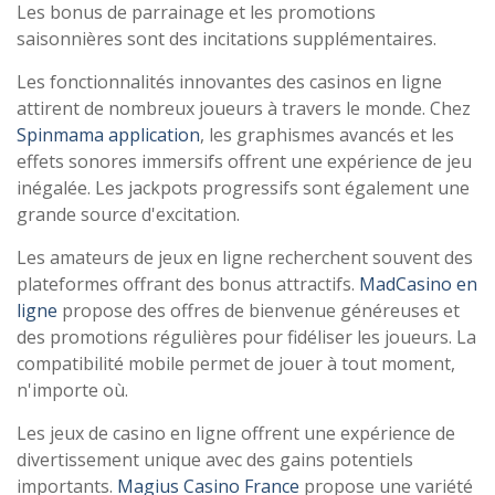
Les bonus de parrainage et les promotions
saisonnières sont des incitations supplémentaires.
Les fonctionnalités innovantes des casinos en ligne
attirent de nombreux joueurs à travers le monde. Chez
Spinmama application
, les graphismes avancés et les
effets sonores immersifs offrent une expérience de jeu
inégalée. Les jackpots progressifs sont également une
grande source d'excitation.
Les amateurs de jeux en ligne recherchent souvent des
plateformes offrant des bonus attractifs.
MadCasino en
ligne
propose des offres de bienvenue généreuses et
des promotions régulières pour fidéliser les joueurs. La
compatibilité mobile permet de jouer à tout moment,
n'importe où.
Les jeux de casino en ligne offrent une expérience de
divertissement unique avec des gains potentiels
importants.
Magius Casino France
propose une variété