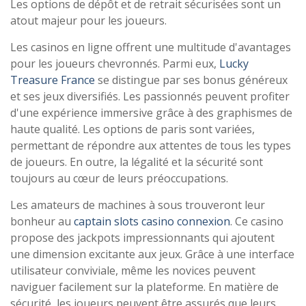
Les options de dépôt et de retrait sécurisées sont un
atout majeur pour les joueurs.
Les casinos en ligne offrent une multitude d'avantages
pour les joueurs chevronnés. Parmi eux,
Lucky
Treasure France
se distingue par ses bonus généreux
et ses jeux diversifiés. Les passionnés peuvent profiter
d'une expérience immersive grâce à des graphismes de
haute qualité. Les options de paris sont variées,
permettant de répondre aux attentes de tous les types
de joueurs. En outre, la légalité et la sécurité sont
toujours au cœur de leurs préoccupations.
Les amateurs de machines à sous trouveront leur
bonheur au
captain slots casino connexion
. Ce casino
propose des jackpots impressionnants qui ajoutent
une dimension excitante aux jeux. Grâce à une interface
utilisateur conviviale, même les novices peuvent
naviguer facilement sur la plateforme. En matière de
sécurité, les joueurs peuvent être assurés que leurs