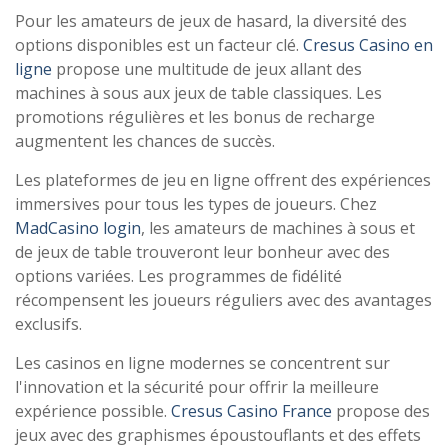
Pour les amateurs de jeux de hasard, la diversité des
options disponibles est un facteur clé.
Cresus Casino en
ligne
propose une multitude de jeux allant des
machines à sous aux jeux de table classiques. Les
promotions régulières et les bonus de recharge
augmentent les chances de succès.
Les plateformes de jeu en ligne offrent des expériences
immersives pour tous les types de joueurs. Chez
MadCasino login
, les amateurs de machines à sous et
de jeux de table trouveront leur bonheur avec des
options variées. Les programmes de fidélité
récompensent les joueurs réguliers avec des avantages
exclusifs.
Les casinos en ligne modernes se concentrent sur
l'innovation et la sécurité pour offrir la meilleure
expérience possible.
Cresus Casino France
propose des
jeux avec des graphismes époustouflants et des effets