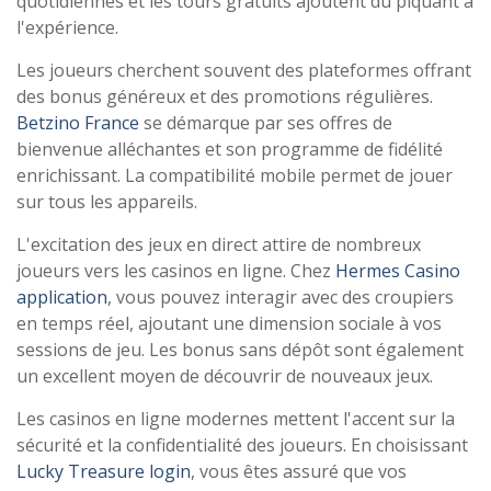
quotidiennes et les tours gratuits ajoutent du piquant à
l'expérience.
Les joueurs cherchent souvent des plateformes offrant
des bonus généreux et des promotions régulières.
Betzino France
se démarque par ses offres de
bienvenue alléchantes et son programme de fidélité
enrichissant. La compatibilité mobile permet de jouer
sur tous les appareils.
L'excitation des jeux en direct attire de nombreux
joueurs vers les casinos en ligne. Chez
Hermes Casino
application
, vous pouvez interagir avec des croupiers
en temps réel, ajoutant une dimension sociale à vos
sessions de jeu. Les bonus sans dépôt sont également
un excellent moyen de découvrir de nouveaux jeux.
Les casinos en ligne modernes mettent l'accent sur la
sécurité et la confidentialité des joueurs. En choisissant
Lucky Treasure login
, vous êtes assuré que vos