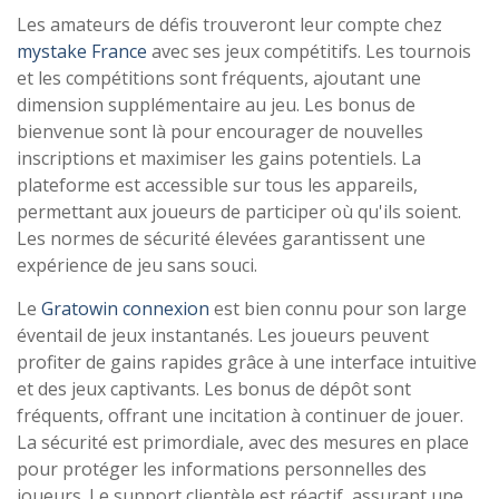
Les amateurs de défis trouveront leur compte chez
mystake France
avec ses jeux compétitifs. Les tournois
et les compétitions sont fréquents, ajoutant une
dimension supplémentaire au jeu. Les bonus de
bienvenue sont là pour encourager de nouvelles
inscriptions et maximiser les gains potentiels. La
plateforme est accessible sur tous les appareils,
permettant aux joueurs de participer où qu'ils soient.
Les normes de sécurité élevées garantissent une
expérience de jeu sans souci.
Le
Gratowin connexion
est bien connu pour son large
éventail de jeux instantanés. Les joueurs peuvent
profiter de gains rapides grâce à une interface intuitive
et des jeux captivants. Les bonus de dépôt sont
fréquents, offrant une incitation à continuer de jouer.
La sécurité est primordiale, avec des mesures en place
pour protéger les informations personnelles des
joueurs. Le support clientèle est réactif, assurant une