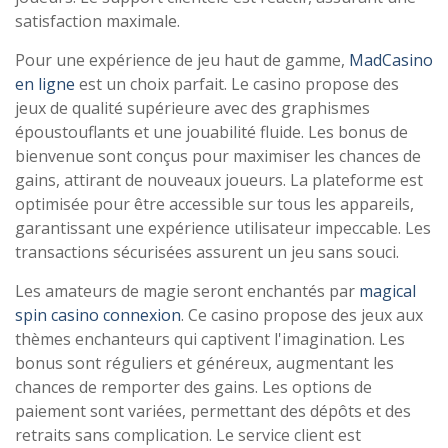
satisfaction maximale.
Pour une expérience de jeu haut de gamme,
MadCasino
en ligne
est un choix parfait. Le casino propose des
jeux de qualité supérieure avec des graphismes
époustouflants et une jouabilité fluide. Les bonus de
bienvenue sont conçus pour maximiser les chances de
gains, attirant de nouveaux joueurs. La plateforme est
optimisée pour être accessible sur tous les appareils,
garantissant une expérience utilisateur impeccable. Les
transactions sécurisées assurent un jeu sans souci.
Les amateurs de magie seront enchantés par
magical
spin casino connexion
. Ce casino propose des jeux aux
thèmes enchanteurs qui captivent l'imagination. Les
bonus sont réguliers et généreux, augmentant les
chances de remporter des gains. Les options de
paiement sont variées, permettant des dépôts et des
retraits sans complication. Le service client est