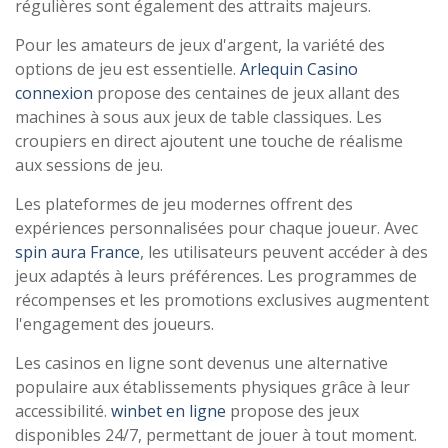
régulières sont également des attraits majeurs.
Pour les amateurs de jeux d'argent, la variété des
options de jeu est essentielle.
Arlequin Casino
connexion
propose des centaines de jeux allant des
machines à sous aux jeux de table classiques. Les
croupiers en direct ajoutent une touche de réalisme
aux sessions de jeu.
Les plateformes de jeu modernes offrent des
expériences personnalisées pour chaque joueur. Avec
spin aura France
, les utilisateurs peuvent accéder à des
jeux adaptés à leurs préférences. Les programmes de
récompenses et les promotions exclusives augmentent
l'engagement des joueurs.
Les casinos en ligne sont devenus une alternative
populaire aux établissements physiques grâce à leur
accessibilité.
winbet en ligne
propose des jeux
disponibles 24/7, permettant de jouer à tout moment.