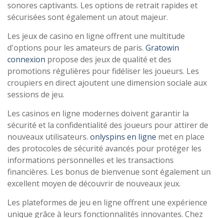
sonores captivants. Les options de retrait rapides et
sécurisées sont également un atout majeur.
Les jeux de casino en ligne offrent une multitude
d'options pour les amateurs de paris.
Gratowin
connexion
propose des jeux de qualité et des
promotions régulières pour fidéliser les joueurs. Les
croupiers en direct ajoutent une dimension sociale aux
sessions de jeu.
Les casinos en ligne modernes doivent garantir la
sécurité et la confidentialité des joueurs pour attirer de
nouveaux utilisateurs.
onlyspins en ligne
met en place
des protocoles de sécurité avancés pour protéger les
informations personnelles et les transactions
financières. Les bonus de bienvenue sont également un
excellent moyen de découvrir de nouveaux jeux.
Les plateformes de jeu en ligne offrent une expérience
unique grâce à leurs fonctionnalités innovantes. Chez