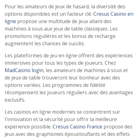
Pour les amateurs de jeux de hasard, la diversité des
options disponibles est un facteur clé.
Cresus Casino en
ligne
propose une multitude de jeux allant des
machines à sous aux jeux de table classiques. Les
promotions régulières et les bonus de recharge
augmentent les chances de succès.
Les plateformes de jeu en ligne offrent des expériences
immersives pour tous les types de joueurs. Chez
MadCasino login
, les amateurs de machines à sous et
de jeux de table trouveront leur bonheur avec des
options variées. Les programmes de fidélité
récompensent les joueurs réguliers avec des avantages
exclusifs.
Les casinos en ligne modernes se concentrent sur
l'innovation et la sécurité pour offrir la meilleure
expérience possible.
Cresus Casino France
propose des
jeux avec des graphismes époustouflants et des effets