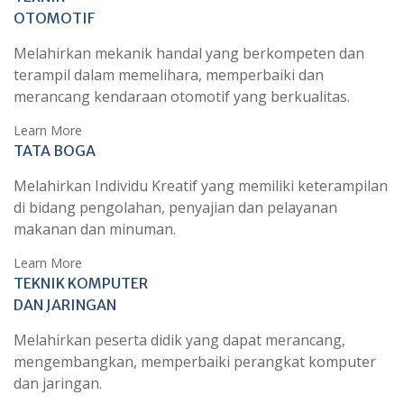
OTOMOTIF
Melahirkan mekanik handal yang berkompeten dan
terampil dalam memelihara, memperbaiki dan
merancang kendaraan otomotif yang berkualitas.
Learn More
TATA BOGA
Melahirkan Individu Kreatif yang memiliki keterampilan
di bidang pengolahan, penyajian dan pelayanan
makanan dan minuman.
Learn More
TEKNIK KOMPUTER
DAN JARINGAN
Melahirkan peserta didik yang dapat merancang,
mengembangkan, memperbaiki perangkat komputer
dan jaringan.