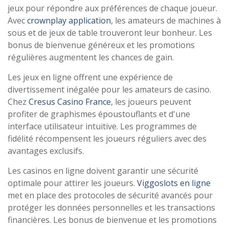
jeux pour répondre aux préférences de chaque joueur.
Avec
crownplay application
, les amateurs de machines à
sous et de jeux de table trouveront leur bonheur. Les
bonus de bienvenue généreux et les promotions
régulières augmentent les chances de gain.
Les jeux en ligne offrent une expérience de
divertissement inégalée pour les amateurs de casino.
Chez
Cresus Casino France
, les joueurs peuvent
profiter de graphismes époustouflants et d'une
interface utilisateur intuitive. Les programmes de
fidélité récompensent les joueurs réguliers avec des
avantages exclusifs.
Les casinos en ligne doivent garantir une sécurité
optimale pour attirer les joueurs.
Viggoslots en ligne
met en place des protocoles de sécurité avancés pour
protéger les données personnelles et les transactions
financières. Les bonus de bienvenue et les promotions