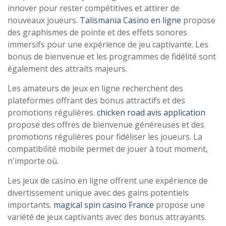
innover pour rester compétitives et attirer de
nouveaux joueurs.
Talismania Casino en ligne
propose
des graphismes de pointe et des effets sonores
immersifs pour une expérience de jeu captivante. Les
bonus de bienvenue et les programmes de fidélité sont
également des attraits majeurs.
Les amateurs de jeux en ligne recherchent des
plateformes offrant des bonus attractifs et des
promotions régulières.
chicken road avis application
propose des offres de bienvenue généreuses et des
promotions régulières pour fidéliser les joueurs. La
compatibilité mobile permet de jouer à tout moment,
n'importe où.
Les jeux de casino en ligne offrent une expérience de
divertissement unique avec des gains potentiels
importants.
magical spin casino France
propose une
variété de jeux captivants avec des bonus attrayants.