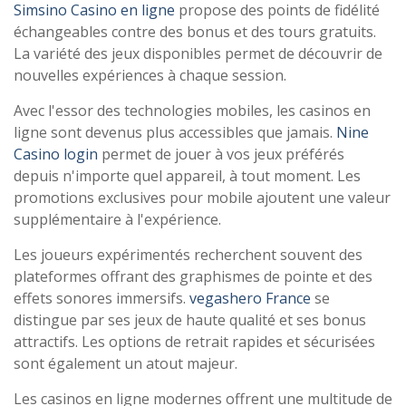
Simsino Casino en ligne
propose des points de fidélité
échangeables contre des bonus et des tours gratuits.
La variété des jeux disponibles permet de découvrir de
nouvelles expériences à chaque session.
Avec l'essor des technologies mobiles, les casinos en
ligne sont devenus plus accessibles que jamais.
Nine
Casino login
permet de jouer à vos jeux préférés
depuis n'importe quel appareil, à tout moment. Les
promotions exclusives pour mobile ajoutent une valeur
supplémentaire à l'expérience.
Les joueurs expérimentés recherchent souvent des
plateformes offrant des graphismes de pointe et des
effets sonores immersifs.
vegashero France
se
distingue par ses jeux de haute qualité et ses bonus
attractifs. Les options de retrait rapides et sécurisées
sont également un atout majeur.
Les casinos en ligne modernes offrent une multitude de