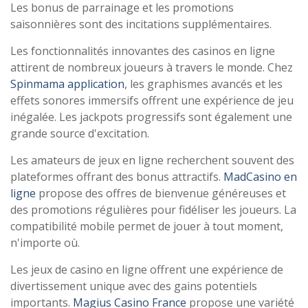
Les bonus de parrainage et les promotions
saisonnières sont des incitations supplémentaires.
Les fonctionnalités innovantes des casinos en ligne
attirent de nombreux joueurs à travers le monde. Chez
Spinmama application
, les graphismes avancés et les
effets sonores immersifs offrent une expérience de jeu
inégalée. Les jackpots progressifs sont également une
grande source d'excitation.
Les amateurs de jeux en ligne recherchent souvent des
plateformes offrant des bonus attractifs.
MadCasino en
ligne
propose des offres de bienvenue généreuses et
des promotions régulières pour fidéliser les joueurs. La
compatibilité mobile permet de jouer à tout moment,
n'importe où.
Les jeux de casino en ligne offrent une expérience de
divertissement unique avec des gains potentiels
importants.
Magius Casino France
propose une variété