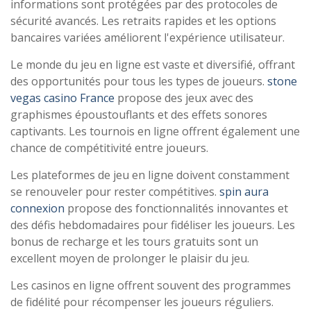
informations sont protégées par des protocoles de
sécurité avancés. Les retraits rapides et les options
bancaires variées améliorent l'expérience utilisateur.
Le monde du jeu en ligne est vaste et diversifié, offrant
des opportunités pour tous les types de joueurs.
stone
vegas casino France
propose des jeux avec des
graphismes époustouflants et des effets sonores
captivants. Les tournois en ligne offrent également une
chance de compétitivité entre joueurs.
Les plateformes de jeu en ligne doivent constamment
se renouveler pour rester compétitives.
spin aura
connexion
propose des fonctionnalités innovantes et
des défis hebdomadaires pour fidéliser les joueurs. Les
bonus de recharge et les tours gratuits sont un
excellent moyen de prolonger le plaisir du jeu.
Les casinos en ligne offrent souvent des programmes
de fidélité pour récompenser les joueurs réguliers.