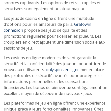
sonores captivants. Les options de retrait rapides et
sécurisées sont également un atout majeur.
Les jeux de casino en ligne offrent une multitude
d'options pour les amateurs de paris.
Gratowin
connexion
propose des jeux de qualité et des
promotions régulières pour fidéliser les joueurs. Les
croupiers en direct ajoutent une dimension sociale aux
sessions de jeu.
Les casinos en ligne modernes doivent garantir la
sécurité et la confidentialité des joueurs pour attirer de
nouveaux utilisateurs.
onlyspins en ligne
met en place
des protocoles de sécurité avancés pour protéger les
informations personnelles et les transactions
financières. Les bonus de bienvenue sont également un
excellent moyen de découvrir de nouveaux jeux.
Les plateformes de jeu en ligne offrent une expérience
unique grâce à leurs fonctionnalités innovantes. Chez