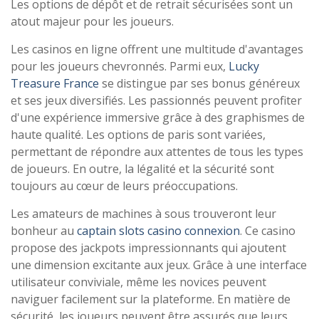
Les options de dépôt et de retrait sécurisées sont un
atout majeur pour les joueurs.
Les casinos en ligne offrent une multitude d'avantages
pour les joueurs chevronnés. Parmi eux,
Lucky
Treasure France
se distingue par ses bonus généreux
et ses jeux diversifiés. Les passionnés peuvent profiter
d'une expérience immersive grâce à des graphismes de
haute qualité. Les options de paris sont variées,
permettant de répondre aux attentes de tous les types
de joueurs. En outre, la légalité et la sécurité sont
toujours au cœur de leurs préoccupations.
Les amateurs de machines à sous trouveront leur
bonheur au
captain slots casino connexion
. Ce casino
propose des jackpots impressionnants qui ajoutent
une dimension excitante aux jeux. Grâce à une interface
utilisateur conviviale, même les novices peuvent
naviguer facilement sur la plateforme. En matière de
sécurité, les joueurs peuvent être assurés que leurs