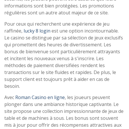
informations sont bien protégées. Les promotions
régulières sont un autre atout majeur de ce site.
Pour ceux qui recherchent une expérience de jeu
raffinée,
lucky 8 login
est une option incontournable.
Le casino se distingue par sa sélection de jeux exclusifs
qui promettent des heures de divertissement. Les
bonus de bienvenue sont particulièrement attrayants
et incitent les nouveaux venus à s'inscrire. Les
méthodes de paiement diversifiées rendent les
transactions sur le site fluides et rapides. De plus, le
support client est toujours prêt à aider en cas de
besoin.
Avec
Roman Casino en ligne
, les joueurs peuvent
plonger dans une ambiance historique captivante. Le
site propose une collection impressionnante de jeux de
table et de machines à sous. Les bonus sont souvent
mis à jour pour offrir des récompenses attractives aux