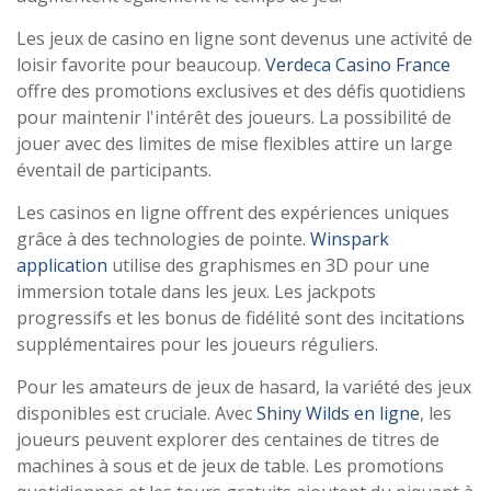
Les jeux de casino en ligne sont devenus une activité de
loisir favorite pour beaucoup.
Verdeca Casino France
offre des promotions exclusives et des défis quotidiens
pour maintenir l'intérêt des joueurs. La possibilité de
jouer avec des limites de mise flexibles attire un large
éventail de participants.
Les casinos en ligne offrent des expériences uniques
grâce à des technologies de pointe.
Winspark
application
utilise des graphismes en 3D pour une
immersion totale dans les jeux. Les jackpots
progressifs et les bonus de fidélité sont des incitations
supplémentaires pour les joueurs réguliers.
Pour les amateurs de jeux de hasard, la variété des jeux
disponibles est cruciale. Avec
Shiny Wilds en ligne
, les
joueurs peuvent explorer des centaines de titres de
machines à sous et de jeux de table. Les promotions