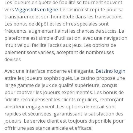
Les joueurs en quête de fiabilité se tournent souvent
vers
Viggoslots en ligne
. Le casino est réputé pour sa
transparence et son honnêteté dans les transactions.
Les bonus de dépôt et les offres spéciales sont
fréquents, augmentant ainsi les chances de succès. La
plateforme est simple d'utilisation, avec une navigation
intuitive qui facilite l'accès aux jeux. Les options de
paiement sont variées, acceptant de nombreuses
devises.
Avec une interface moderne et élégante,
Betzino login
attire les joueurs sophistiqués. Le casino propose une
large gamme de jeux de qualité supérieure, conçus
pour captiver les joueurs expérimentés. Les bonus de
fidélité récompensent les clients réguliers, renforçant
ainsi leur engagement. Les options de retrait sont
rapides et sécurisées, garantissant la satisfaction des
joueurs. Le service client est toujours disponible pour
offrir une assistance amicale et efficace.