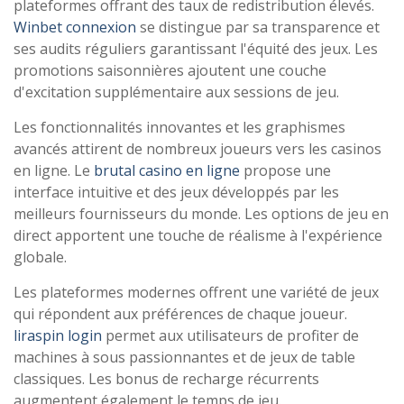
plateformes offrant des taux de redistribution élevés.
Winbet connexion
se distingue par sa transparence et
ses audits réguliers garantissant l'équité des jeux. Les
promotions saisonnières ajoutent une couche
d'excitation supplémentaire aux sessions de jeu.
Les fonctionnalités innovantes et les graphismes
avancés attirent de nombreux joueurs vers les casinos
en ligne. Le
brutal casino en ligne
propose une
interface intuitive et des jeux développés par les
meilleurs fournisseurs du monde. Les options de jeu en
direct apportent une touche de réalisme à l'expérience
globale.
Les plateformes modernes offrent une variété de jeux
qui répondent aux préférences de chaque joueur.
liraspin login
permet aux utilisateurs de profiter de
machines à sous passionnantes et de jeux de table
classiques. Les bonus de recharge récurrents
augmentent également le temps de jeu.