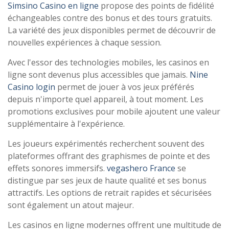
Simsino Casino en ligne
propose des points de fidélité
échangeables contre des bonus et des tours gratuits.
La variété des jeux disponibles permet de découvrir de
nouvelles expériences à chaque session.
Avec l'essor des technologies mobiles, les casinos en
ligne sont devenus plus accessibles que jamais.
Nine
Casino login
permet de jouer à vos jeux préférés
depuis n'importe quel appareil, à tout moment. Les
promotions exclusives pour mobile ajoutent une valeur
supplémentaire à l'expérience.
Les joueurs expérimentés recherchent souvent des
plateformes offrant des graphismes de pointe et des
effets sonores immersifs.
vegashero France
se
distingue par ses jeux de haute qualité et ses bonus
attractifs. Les options de retrait rapides et sécurisées
sont également un atout majeur.
Les casinos en ligne modernes offrent une multitude de