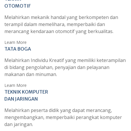
OTOMOTIF
Melahirkan mekanik handal yang berkompeten dan
terampil dalam memelihara, memperbaiki dan
merancang kendaraan otomotif yang berkualitas.
Learn More
TATA BOGA
Melahirkan Individu Kreatif yang memiliki keterampilan
di bidang pengolahan, penyajian dan pelayanan
makanan dan minuman.
Learn More
TEKNIK KOMPUTER
DAN JARINGAN
Melahirkan peserta didik yang dapat merancang,
mengembangkan, memperbaiki perangkat komputer
dan jaringan.