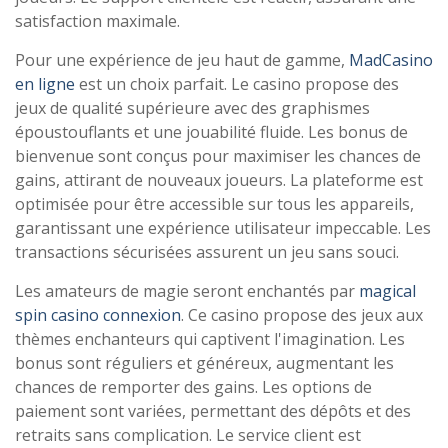
satisfaction maximale.
Pour une expérience de jeu haut de gamme,
MadCasino
en ligne
est un choix parfait. Le casino propose des
jeux de qualité supérieure avec des graphismes
époustouflants et une jouabilité fluide. Les bonus de
bienvenue sont conçus pour maximiser les chances de
gains, attirant de nouveaux joueurs. La plateforme est
optimisée pour être accessible sur tous les appareils,
garantissant une expérience utilisateur impeccable. Les
transactions sécurisées assurent un jeu sans souci.
Les amateurs de magie seront enchantés par
magical
spin casino connexion
. Ce casino propose des jeux aux
thèmes enchanteurs qui captivent l'imagination. Les
bonus sont réguliers et généreux, augmentant les
chances de remporter des gains. Les options de
paiement sont variées, permettant des dépôts et des
retraits sans complication. Le service client est