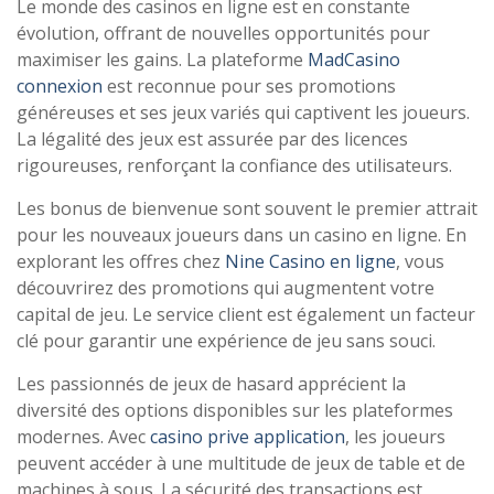
Le monde des casinos en ligne est en constante
évolution, offrant de nouvelles opportunités pour
maximiser les gains. La plateforme
MadCasino
connexion
est reconnue pour ses promotions
généreuses et ses jeux variés qui captivent les joueurs.
La légalité des jeux est assurée par des licences
rigoureuses, renforçant la confiance des utilisateurs.
Les bonus de bienvenue sont souvent le premier attrait
pour les nouveaux joueurs dans un casino en ligne. En
explorant les offres chez
Nine Casino en ligne
, vous
découvrirez des promotions qui augmentent votre
capital de jeu. Le service client est également un facteur
clé pour garantir une expérience de jeu sans souci.
Les passionnés de jeux de hasard apprécient la
diversité des options disponibles sur les plateformes
modernes. Avec
casino prive application
, les joueurs
peuvent accéder à une multitude de jeux de table et de
machines à sous. La sécurité des transactions est