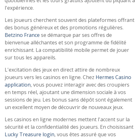
quotidiennes et les tours gratuits ajoutent du piquant à
l'expérience.
Les joueurs cherchent souvent des plateformes offrant
des bonus généreux et des promotions régulières.
Betzino France
se démarque par ses offres de
bienvenue alléchantes et son programme de fidélité
enrichissant. La compatibilité mobile permet de jouer
sur tous les appareils.
L'excitation des jeux en direct attire de nombreux
joueurs vers les casinos en ligne. Chez
Hermes Casino
application
, vous pouvez interagir avec des croupiers
en temps réel, ajoutant une dimension sociale à vos
sessions de jeu. Les bonus sans dépôt sont également
un excellent moyen de découvrir de nouveaux jeux.
Les casinos en ligne modernes mettent l'accent sur la
sécurité et la confidentialité des joueurs. En choisissant
Lucky Treasure login
, vous êtes assuré que vos