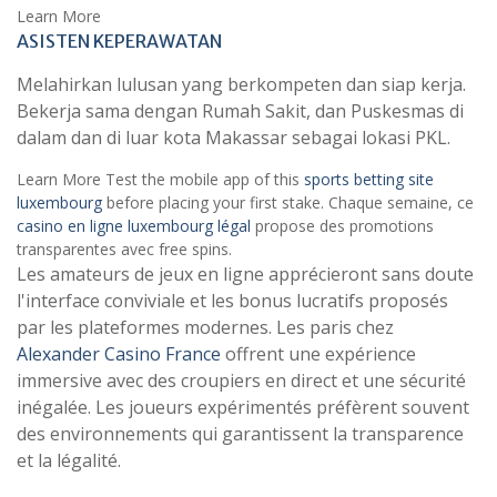
Learn More
ASISTEN KEPERAWATAN
Melahirkan lulusan yang berkompeten dan siap kerja.
Bekerja sama dengan Rumah Sakit, dan Puskesmas di
dalam dan di luar kota Makassar sebagai lokasi PKL.
Learn More Test the mobile app of this
sports betting site
luxembourg
before placing your first stake. Chaque semaine, ce
casino en ligne luxembourg légal
propose des promotions
transparentes avec free spins.
Les amateurs de jeux en ligne apprécieront sans doute
l'interface conviviale et les bonus lucratifs proposés
par les plateformes modernes. Les paris chez
Alexander Casino France
offrent une expérience
immersive avec des croupiers en direct et une sécurité
inégalée. Les joueurs expérimentés préfèrent souvent
des environnements qui garantissent la transparence
et la légalité.