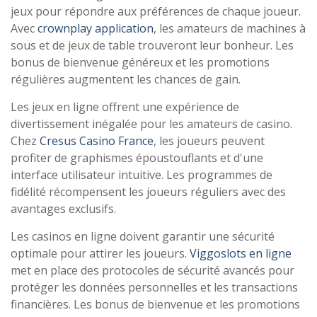
jeux pour répondre aux préférences de chaque joueur.
Avec
crownplay application
, les amateurs de machines à
sous et de jeux de table trouveront leur bonheur. Les
bonus de bienvenue généreux et les promotions
régulières augmentent les chances de gain.
Les jeux en ligne offrent une expérience de
divertissement inégalée pour les amateurs de casino.
Chez
Cresus Casino France
, les joueurs peuvent
profiter de graphismes époustouflants et d'une
interface utilisateur intuitive. Les programmes de
fidélité récompensent les joueurs réguliers avec des
avantages exclusifs.
Les casinos en ligne doivent garantir une sécurité
optimale pour attirer les joueurs.
Viggoslots en ligne
met en place des protocoles de sécurité avancés pour
protéger les données personnelles et les transactions
financières. Les bonus de bienvenue et les promotions