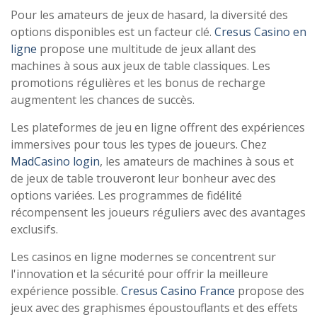
Pour les amateurs de jeux de hasard, la diversité des
options disponibles est un facteur clé.
Cresus Casino en
ligne
propose une multitude de jeux allant des
machines à sous aux jeux de table classiques. Les
promotions régulières et les bonus de recharge
augmentent les chances de succès.
Les plateformes de jeu en ligne offrent des expériences
immersives pour tous les types de joueurs. Chez
MadCasino login
, les amateurs de machines à sous et
de jeux de table trouveront leur bonheur avec des
options variées. Les programmes de fidélité
récompensent les joueurs réguliers avec des avantages
exclusifs.
Les casinos en ligne modernes se concentrent sur
l'innovation et la sécurité pour offrir la meilleure
expérience possible.
Cresus Casino France
propose des
jeux avec des graphismes époustouflants et des effets