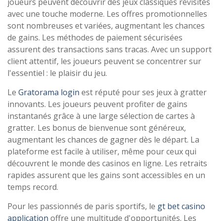
joueurs peuvent découvrir des jeux classiques revisités
avec une touche moderne. Les offres promotionnelles
sont nombreuses et variées, augmentant les chances
de gains. Les méthodes de paiement sécurisées
assurent des transactions sans tracas. Avec un support
client attentif, les joueurs peuvent se concentrer sur
l'essentiel : le plaisir du jeu.
Le
Gratorama login
est réputé pour ses jeux à gratter
innovants. Les joueurs peuvent profiter de gains
instantanés grâce à une large sélection de cartes à
gratter. Les bonus de bienvenue sont généreux,
augmentant les chances de gagner dès le départ. La
plateforme est facile à utiliser, même pour ceux qui
découvrent le monde des casinos en ligne. Les retraits
rapides assurent que les gains sont accessibles en un
temps record.
Pour les passionnés de paris sportifs, le
gt bet casino
application
offre une multitude d'opportunités. Les