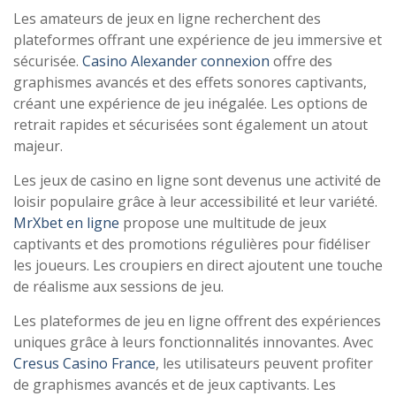
Les amateurs de jeux en ligne recherchent des
plateformes offrant une expérience de jeu immersive et
sécurisée.
Casino Alexander connexion
offre des
graphismes avancés et des effets sonores captivants,
créant une expérience de jeu inégalée. Les options de
retrait rapides et sécurisées sont également un atout
majeur.
Les jeux de casino en ligne sont devenus une activité de
loisir populaire grâce à leur accessibilité et leur variété.
MrXbet en ligne
propose une multitude de jeux
captivants et des promotions régulières pour fidéliser
les joueurs. Les croupiers en direct ajoutent une touche
de réalisme aux sessions de jeu.
Les plateformes de jeu en ligne offrent des expériences
uniques grâce à leurs fonctionnalités innovantes. Avec
Cresus Casino France
, les utilisateurs peuvent profiter
de graphismes avancés et de jeux captivants. Les