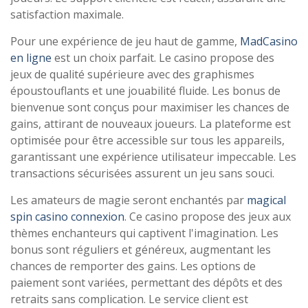
satisfaction maximale.
Pour une expérience de jeu haut de gamme,
MadCasino
en ligne
est un choix parfait. Le casino propose des
jeux de qualité supérieure avec des graphismes
époustouflants et une jouabilité fluide. Les bonus de
bienvenue sont conçus pour maximiser les chances de
gains, attirant de nouveaux joueurs. La plateforme est
optimisée pour être accessible sur tous les appareils,
garantissant une expérience utilisateur impeccable. Les
transactions sécurisées assurent un jeu sans souci.
Les amateurs de magie seront enchantés par
magical
spin casino connexion
. Ce casino propose des jeux aux
thèmes enchanteurs qui captivent l'imagination. Les
bonus sont réguliers et généreux, augmentant les
chances de remporter des gains. Les options de
paiement sont variées, permettant des dépôts et des
retraits sans complication. Le service client est