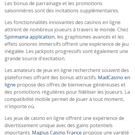
Les bonus de parrainage et les promotions
saisonnières sont des incitations supplémentaires.
Les fonctionnalités innovantes des casinos en ligne
attirent de nombreux joueurs à travers le monde. Chez
Spinmama application
, les graphismes avancés et les
effets sonores immersifs offrent une expérience de jeu
inégalée. Les jackpots progressifs sont également une
grande source d'excitation.
Les amateurs de jeux en ligne recherchent souvent des
plateformes offrant des bonus attractifs.
MadCasino en
ligne
propose des offres de bienvenue généreuses et
des promotions régulières pour fidéliser les joueurs. La
compatibilité mobile permet de jouer à tout moment,
n'importe où.
Les jeux de casino en ligne offrent une expérience de
divertissement unique avec des gains potentiels
importants.
Magius Casino France
propose une variété