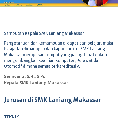
Sambutan Kepala SMK Laniang Makassar
Pengetahuan dan kemampuan di dapat dari belajar, maka
belajarlah dimanapun dan kapanpun itu. SMK Laniang
Makassar merupakan tempat yang paling tepat dalam
mengembangkan keahlian Komputer, Perawat dan
Otomotif dimana semua terkareditasi A.
Seniwarti, S.H., S.Pd
Kepala SMK Laniang Makassar
Jurusan di SMK Laniang Makassar
TEKNIK