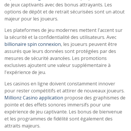
de jeux captivants avec des bonus attrayants. Les
options de dépôt et de retrait sécurisées sont un atout
majeur pour les joueurs.
Les plateformes de jeu modernes mettent l'accent sur
la sécurité et la confidentialité des utilisateurs. Avec
billionaire spin connexion
, les joueurs peuvent être
assurés que leurs données sont protégées par des
mesures de sécurité avancées. Les promotions
exclusives ajoutent une valeur supplémentaire à
l'expérience de jeu.
Les casinos en ligne doivent constamment innover
pour rester compétitifs et attirer de nouveaux joueurs.
Millionz Casino application
propose des graphismes de
pointe et des effets sonores immersifs pour une
expérience de jeu captivante. Les bonus de bienvenue
et les programmes de fidélité sont également des
attraits majeurs.