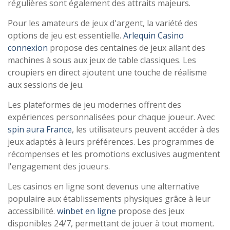
régulières sont également des attraits majeurs.
Pour les amateurs de jeux d'argent, la variété des
options de jeu est essentielle.
Arlequin Casino
connexion
propose des centaines de jeux allant des
machines à sous aux jeux de table classiques. Les
croupiers en direct ajoutent une touche de réalisme
aux sessions de jeu.
Les plateformes de jeu modernes offrent des
expériences personnalisées pour chaque joueur. Avec
spin aura France
, les utilisateurs peuvent accéder à des
jeux adaptés à leurs préférences. Les programmes de
récompenses et les promotions exclusives augmentent
l'engagement des joueurs.
Les casinos en ligne sont devenus une alternative
populaire aux établissements physiques grâce à leur
accessibilité.
winbet en ligne
propose des jeux
disponibles 24/7, permettant de jouer à tout moment.