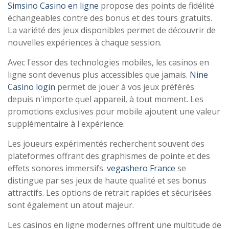
Simsino Casino en ligne
propose des points de fidélité
échangeables contre des bonus et des tours gratuits.
La variété des jeux disponibles permet de découvrir de
nouvelles expériences à chaque session.
Avec l'essor des technologies mobiles, les casinos en
ligne sont devenus plus accessibles que jamais.
Nine
Casino login
permet de jouer à vos jeux préférés
depuis n'importe quel appareil, à tout moment. Les
promotions exclusives pour mobile ajoutent une valeur
supplémentaire à l'expérience.
Les joueurs expérimentés recherchent souvent des
plateformes offrant des graphismes de pointe et des
effets sonores immersifs.
vegashero France
se
distingue par ses jeux de haute qualité et ses bonus
attractifs. Les options de retrait rapides et sécurisées
sont également un atout majeur.
Les casinos en ligne modernes offrent une multitude de