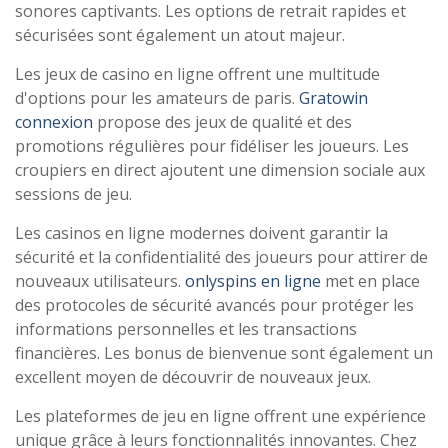
sonores captivants. Les options de retrait rapides et
sécurisées sont également un atout majeur.
Les jeux de casino en ligne offrent une multitude
d'options pour les amateurs de paris.
Gratowin
connexion
propose des jeux de qualité et des
promotions régulières pour fidéliser les joueurs. Les
croupiers en direct ajoutent une dimension sociale aux
sessions de jeu.
Les casinos en ligne modernes doivent garantir la
sécurité et la confidentialité des joueurs pour attirer de
nouveaux utilisateurs.
onlyspins en ligne
met en place
des protocoles de sécurité avancés pour protéger les
informations personnelles et les transactions
financières. Les bonus de bienvenue sont également un
excellent moyen de découvrir de nouveaux jeux.
Les plateformes de jeu en ligne offrent une expérience
unique grâce à leurs fonctionnalités innovantes. Chez