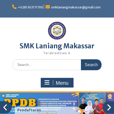
Skip
to
+6281363171700
smklaniangmakassar@gmail.com
content
SMK Laniang Makassar
Terakreditasi A
Search
for:
Menu
Pendaftaran