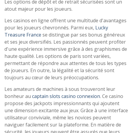
Les options de dépôt et de retrait sécurisées sont un
atout majeur pour les joueurs.
Les casinos en ligne offrent une multitude d'avantages
pour les joueurs chevronnés. Parmi eux,
Lucky
Treasure France
se distingue par ses bonus généreux
et ses jeux diversifiés. Les passionnés peuvent profiter
d'une expérience immersive grâce à des graphismes de
haute qualité. Les options de paris sont variées,
permettant de répondre aux attentes de tous les types
de joueurs. En outre, la légalité et la sécurité sont
toujours au cœur de leurs préoccupations.
Les amateurs de machines à sous trouveront leur
bonheur au
captain slots casino connexion
. Ce casino
propose des jackpots impressionnants qui ajoutent
une dimension excitante aux jeux. Grâce à une interface
utilisateur conviviale, même les novices peuvent
naviguer facilement sur la plateforme. En matière de
sécurité, les joueurs peuvent être assurés que leurs