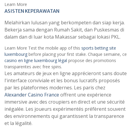
Learn More
ASISTEN KEPERAWATAN
Melahirkan lulusan yang berkompeten dan siap kerja.
Bekerja sama dengan Rumah Sakit, dan Puskesmas di
dalam dan di luar kota Makassar sebagai lokasi PKL.
Learn More Test the mobile app of this
sports betting site
luxembourg
before placing your first stake. Chaque semaine, ce
casino en ligne luxembourg légal
propose des promotions
transparentes avec free spins.
Les amateurs de jeux en ligne apprécieront sans doute
l'interface conviviale et les bonus lucratifs proposés
par les plateformes modernes. Les paris chez
Alexander Casino France
offrent une expérience
immersive avec des croupiers en direct et une sécurité
inégalée. Les joueurs expérimentés préfèrent souvent
des environnements qui garantissent la transparence
et la légalité.