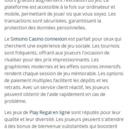
tours gratuits augmentent l'excitation du jeu. La
plateforme est accessible à la fois sur ordinateur et
mobile, permettant de jouer où que vous soyez. Les
transactions sont sécurisées, garantissant la
protection des données personnelles.
Le
Simsino Casino connexion
est parfait pour ceux qui
cherchent une expérience de jeu sociale. Les tournois
sont fréquents, offrant aux joueurs l'occasion de
rivaliser pour des prix impressionnants. Les
graphismes modernes et les effets sonores immersifs
rendent chaque session de jeu mémorable. Les options
de paiement multiples facilitent les dépôts et les
retraits. Avec un service client réactif, les joueurs
peuvent obtenir de l'aide rapidement en cas de
problème.
Les jeux de
Play Regal en ligne
sont réputés pour leur
qualité et leur diversité. Les joueurs peuvent s'attendre
à des bonus de bienvenue substantiels qui boostent