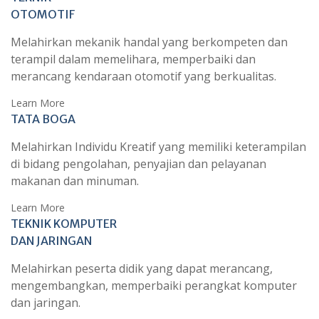
OTOMOTIF
Melahirkan mekanik handal yang berkompeten dan
terampil dalam memelihara, memperbaiki dan
merancang kendaraan otomotif yang berkualitas.
Learn More
TATA BOGA
Melahirkan Individu Kreatif yang memiliki keterampilan
di bidang pengolahan, penyajian dan pelayanan
makanan dan minuman.
Learn More
TEKNIK KOMPUTER
DAN JARINGAN
Melahirkan peserta didik yang dapat merancang,
mengembangkan, memperbaiki perangkat komputer
dan jaringan.