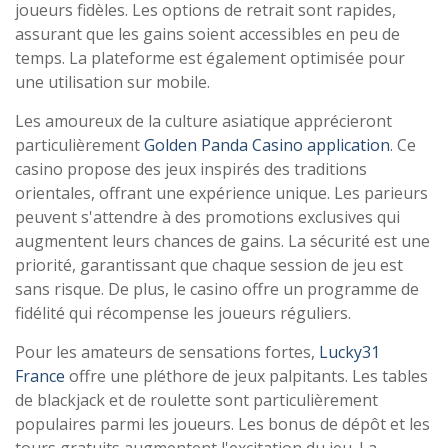
joueurs fidèles. Les options de retrait sont rapides,
assurant que les gains soient accessibles en peu de
temps. La plateforme est également optimisée pour
une utilisation sur mobile.
Les amoureux de la culture asiatique apprécieront
particulièrement
Golden Panda Casino application
. Ce
casino propose des jeux inspirés des traditions
orientales, offrant une expérience unique. Les parieurs
peuvent s'attendre à des promotions exclusives qui
augmentent leurs chances de gains. La sécurité est une
priorité, garantissant que chaque session de jeu est
sans risque. De plus, le casino offre un programme de
fidélité qui récompense les joueurs réguliers.
Pour les amateurs de sensations fortes,
Lucky31
France
offre une pléthore de jeux palpitants. Les tables
de blackjack et de roulette sont particulièrement
populaires parmi les joueurs. Les bonus de dépôt et les