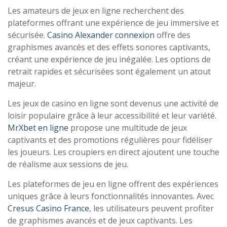
Les amateurs de jeux en ligne recherchent des
plateformes offrant une expérience de jeu immersive et
sécurisée.
Casino Alexander connexion
offre des
graphismes avancés et des effets sonores captivants,
créant une expérience de jeu inégalée. Les options de
retrait rapides et sécurisées sont également un atout
majeur.
Les jeux de casino en ligne sont devenus une activité de
loisir populaire grâce à leur accessibilité et leur variété.
MrXbet en ligne
propose une multitude de jeux
captivants et des promotions régulières pour fidéliser
les joueurs. Les croupiers en direct ajoutent une touche
de réalisme aux sessions de jeu.
Les plateformes de jeu en ligne offrent des expériences
uniques grâce à leurs fonctionnalités innovantes. Avec
Cresus Casino France
, les utilisateurs peuvent profiter
de graphismes avancés et de jeux captivants. Les