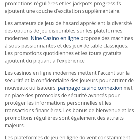
promotions régulières et les jackpots progressifs
ajoutent une couche d'excitation supplémentaire.
Les amateurs de jeux de hasard apprécient la diversité
des options de jeu disponibles sur les plateformes
modernes.
Nine Casino en ligne
propose des machines
à sous passionnantes et des jeux de table classiques.
Les promotions quotidiennes et les tours gratuits
ajoutent du piquant à l'expérience.
Les casinos en ligne modernes mettent l'accent sur la
sécurité et la confidentialité des joueurs pour attirer de
nouveaux utilisateurs.
pampago casino connexion
met
en place des protocoles de sécurité avancés pour
protéger les informations personnelles et les
transactions financières. Les bonus de bienvenue et les
promotions régulières sont également des attraits
majeurs.
Les plateformes de jeu en ligne doivent constamment