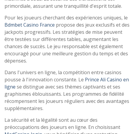
primordiale, assurant une tranquillité d'esprit totale.
Pour les joueurs cherchant des expériences uniques, le
Bdmbet Casino France
propose des jeux exclusifs et des
jackpots progressifs. Les stratégies de mise peuvent
être testées sur différentes tables, augmentant les
chances de succès. Le jeu responsable est également
encouragé pour une meilleure gestion du temps et des
dépenses.
Dans l'univers en ligne, la compétition entre casinos
pousse à l'innovation constante. Le
Prince Ali Casino en
ligne
se distingue avec ses thèmes captivants et ses
graphismes éblouissants. Les programmes de fidélité
récompensent les joueurs réguliers avec des avantages
supplémentaires.
La sécurité et la légalité sont au cœur des
préoccupations des joueurs en ligne. En choisissant