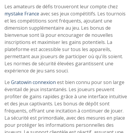
Les amateurs de défis trouveront leur compte chez
mystake France
avec ses jeux compétitifs. Les tournois
et les compétitions sont fréquents, ajoutant une
dimension supplémentaire au jeu. Les bonus de
bienvenue sont là pour encourager de nouvelles
inscriptions et maximiser les gains potentiels. La
plateforme est accessible sur tous les appareils,
permettant aux joueurs de participer où qu'ils soient.
Les normes de sécurité élevées garantissent une
expérience de jeu sans souci.
Le
Gratowin connexion
est bien connu pour son large
éventail de jeux instantanés. Les joueurs peuvent
profiter de gains rapides grâce à une interface intuitive
et des jeux captivants. Les bonus de dépôt sont
fréquents, offrant une incitation à continuer de jouer.
La sécurité est primordiale, avec des mesures en place
pour protéger les informations personnelles des
joueurs. Le support clientèle est réactif, assurant une