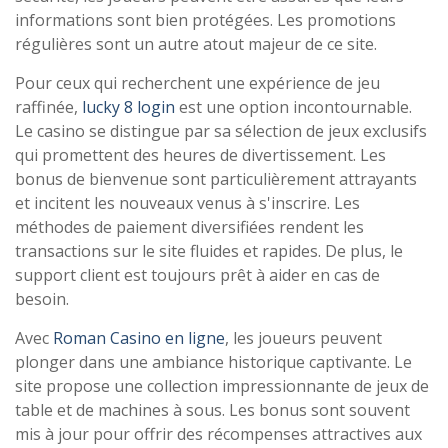
informations sont bien protégées. Les promotions
régulières sont un autre atout majeur de ce site.
Pour ceux qui recherchent une expérience de jeu
raffinée,
lucky 8 login
est une option incontournable.
Le casino se distingue par sa sélection de jeux exclusifs
qui promettent des heures de divertissement. Les
bonus de bienvenue sont particulièrement attrayants
et incitent les nouveaux venus à s'inscrire. Les
méthodes de paiement diversifiées rendent les
transactions sur le site fluides et rapides. De plus, le
support client est toujours prêt à aider en cas de
besoin.
Avec
Roman Casino en ligne
, les joueurs peuvent
plonger dans une ambiance historique captivante. Le
site propose une collection impressionnante de jeux de
table et de machines à sous. Les bonus sont souvent
mis à jour pour offrir des récompenses attractives aux