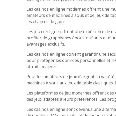
Les casinos en ligne modernes offrent une mu
amateurs de machines à sous et de jeux de t
les chances de gain.
Les jeux en ligne offrent une expérience de d
profiter de graphismes époustouflants et d'une
avantages exclusifs.
Les casinos en ligne doivent garantir une sécu
pour protéger les données personnelles et le
attraits majeurs.
Pour les amateurs de jeux d'argent, la variété 
machines à sous aux jeux de table classiques. 
Les plateformes de jeu modernes offrent des
des jeux adaptés à leurs préférences. Les p
Les casinos en ligne sont devenus une alternat
disponibles 24/7, permettant de jouer à tout