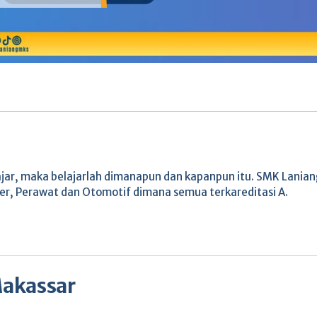
jar, maka belajarlah dimanapun dan kapanpun itu. SMK Lania
, Perawat dan Otomotif dimana semua terkareditasi A.
Makassar