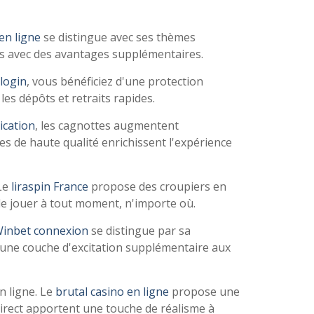
 en ligne
se distingue avec ses thèmes
rs avec des avantages supplémentaires.
login
, vous bénéficiez d'une protection
es dépôts et retraits rapides.
ication
, les cagnottes augmentent
es de haute qualité enrichissent l'expérience
 Le
liraspin France
propose des croupiers en
 de jouer à tout moment, n'importe où.
inbet connexion
se distingue par sa
t une couche d'excitation supplémentaire aux
n ligne. Le
brutal casino en ligne
propose une
direct apportent une touche de réalisme à