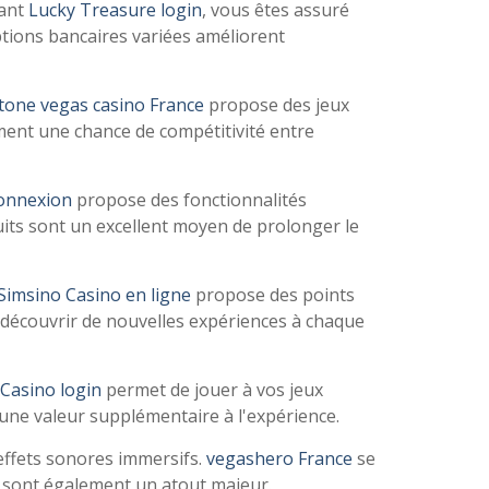
sant
Lucky Treasure login
, vous êtes assuré
ptions bancaires variées améliorent
tone vegas casino France
propose des jeux
ment une chance de compétitivité entre
connexion
propose des fonctionnalités
uits sont un excellent moyen de prolonger le
Simsino Casino en ligne
propose des points
e découvrir de nouvelles expériences à chaque
Casino login
permet de jouer à vos jeux
une valeur supplémentaire à l'expérience.
effets sonores immersifs.
vegashero France
se
es sont également un atout majeur.