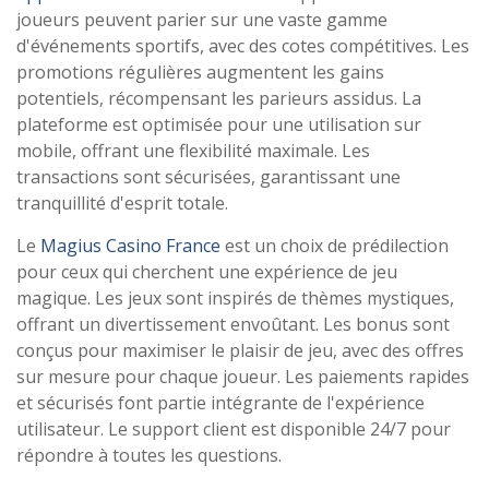
joueurs peuvent parier sur une vaste gamme
d'événements sportifs, avec des cotes compétitives. Les
promotions régulières augmentent les gains
potentiels, récompensant les parieurs assidus. La
plateforme est optimisée pour une utilisation sur
mobile, offrant une flexibilité maximale. Les
transactions sont sécurisées, garantissant une
tranquillité d'esprit totale.
Le
Magius Casino France
est un choix de prédilection
pour ceux qui cherchent une expérience de jeu
magique. Les jeux sont inspirés de thèmes mystiques,
offrant un divertissement envoûtant. Les bonus sont
conçus pour maximiser le plaisir de jeu, avec des offres
sur mesure pour chaque joueur. Les paiements rapides
et sécurisés font partie intégrante de l'expérience
utilisateur. Le support client est disponible 24/7 pour
répondre à toutes les questions.