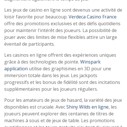
Les jeux de casino en ligne sont devenus une activité de
loisir favorite pour beaucoup.
Verdeca Casino France
offre des promotions exclusives et des défis quotidiens
pour maintenir l'intérêt des joueurs. La possibilité de
jouer avec des limites de mise flexibles attire un large
éventail de participants.
Les casinos en ligne offrent des expériences uniques
grâce à des technologies de pointe.
Winspark
application
utilise des graphismes en 3D pour une
immersion totale dans les jeux. Les jackpots
progressifs et les bonus de fidélité sont des incitations
supplémentaires pour les joueurs réguliers.
Pour les amateurs de jeux de hasard, la variété des jeux
disponibles est cruciale. Avec
Shiny Wilds en ligne
, les
joueurs peuvent explorer des centaines de titres de
machines à sous et de jeux de table. Les promotions