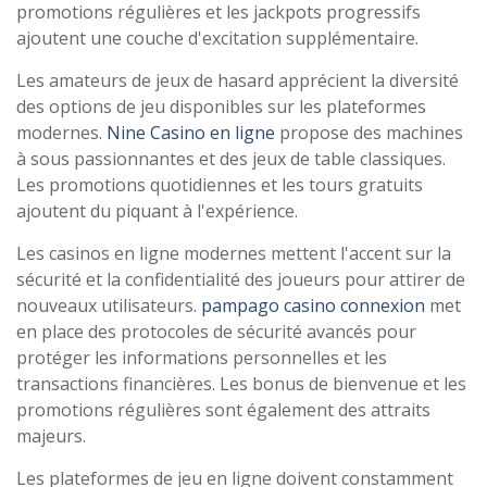
promotions régulières et les jackpots progressifs
ajoutent une couche d'excitation supplémentaire.
Les amateurs de jeux de hasard apprécient la diversité
des options de jeu disponibles sur les plateformes
modernes.
Nine Casino en ligne
propose des machines
à sous passionnantes et des jeux de table classiques.
Les promotions quotidiennes et les tours gratuits
ajoutent du piquant à l'expérience.
Les casinos en ligne modernes mettent l'accent sur la
sécurité et la confidentialité des joueurs pour attirer de
nouveaux utilisateurs.
pampago casino connexion
met
en place des protocoles de sécurité avancés pour
protéger les informations personnelles et les
transactions financières. Les bonus de bienvenue et les
promotions régulières sont également des attraits
majeurs.
Les plateformes de jeu en ligne doivent constamment