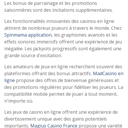
Les bonus de parrainage et les promotions
saisonnières sont des incitations supplémentaires.
Les fonctionnalités innovantes des casinos en ligne
attirent de nombreux joueurs à travers le monde. Chez
Spinmama application
, les graphismes avancés et les
effets sonores immersifs offrent une expérience de jeu
inégalée. Les jackpots progressifs sont également une
grande source d'excitation.
Les amateurs de jeux en ligne recherchent souvent des
plateformes offrant des bonus attractifs.
MadCasino en
ligne
propose des offres de bienvenue généreuses et
des promotions régulières pour fidéliser les joueurs. La
compatibilité mobile permet de jouer à tout moment,
n'importe où.
Les jeux de casino en ligne offrent une expérience de
divertissement unique avec des gains potentiels
importants.
Magius Casino France
propose une variété