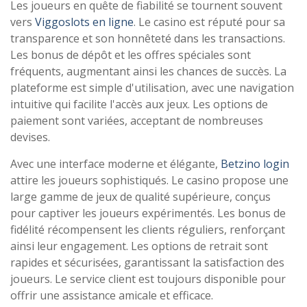
Les joueurs en quête de fiabilité se tournent souvent
vers
Viggoslots en ligne
. Le casino est réputé pour sa
transparence et son honnêteté dans les transactions.
Les bonus de dépôt et les offres spéciales sont
fréquents, augmentant ainsi les chances de succès. La
plateforme est simple d'utilisation, avec une navigation
intuitive qui facilite l'accès aux jeux. Les options de
paiement sont variées, acceptant de nombreuses
devises.
Avec une interface moderne et élégante,
Betzino login
attire les joueurs sophistiqués. Le casino propose une
large gamme de jeux de qualité supérieure, conçus
pour captiver les joueurs expérimentés. Les bonus de
fidélité récompensent les clients réguliers, renforçant
ainsi leur engagement. Les options de retrait sont
rapides et sécurisées, garantissant la satisfaction des
joueurs. Le service client est toujours disponible pour
offrir une assistance amicale et efficace.