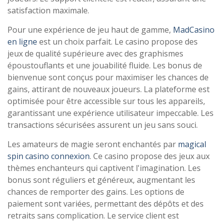
satisfaction maximale.
Pour une expérience de jeu haut de gamme,
MadCasino
en ligne
est un choix parfait. Le casino propose des
jeux de qualité supérieure avec des graphismes
époustouflants et une jouabilité fluide. Les bonus de
bienvenue sont conçus pour maximiser les chances de
gains, attirant de nouveaux joueurs. La plateforme est
optimisée pour être accessible sur tous les appareils,
garantissant une expérience utilisateur impeccable. Les
transactions sécurisées assurent un jeu sans souci.
Les amateurs de magie seront enchantés par
magical
spin casino connexion
. Ce casino propose des jeux aux
thèmes enchanteurs qui captivent l'imagination. Les
bonus sont réguliers et généreux, augmentant les
chances de remporter des gains. Les options de
paiement sont variées, permettant des dépôts et des
retraits sans complication. Le service client est