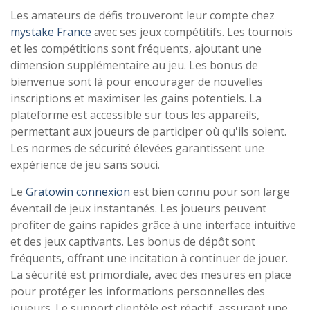
Les amateurs de défis trouveront leur compte chez
mystake France
avec ses jeux compétitifs. Les tournois
et les compétitions sont fréquents, ajoutant une
dimension supplémentaire au jeu. Les bonus de
bienvenue sont là pour encourager de nouvelles
inscriptions et maximiser les gains potentiels. La
plateforme est accessible sur tous les appareils,
permettant aux joueurs de participer où qu'ils soient.
Les normes de sécurité élevées garantissent une
expérience de jeu sans souci.
Le
Gratowin connexion
est bien connu pour son large
éventail de jeux instantanés. Les joueurs peuvent
profiter de gains rapides grâce à une interface intuitive
et des jeux captivants. Les bonus de dépôt sont
fréquents, offrant une incitation à continuer de jouer.
La sécurité est primordiale, avec des mesures en place
pour protéger les informations personnelles des
joueurs. Le support clientèle est réactif, assurant une