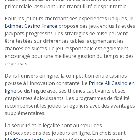
primordiale, assurant une tranquillité d'esprit totale.
Pour les joueurs cherchant des expériences uniques, le
Bdmbet Casino France
propose des jeux exclusifs et des
jackpots progressifs. Les stratégies de mise peuvent
être testées sur différentes tables, augmentant les
chances de succès. Le jeu responsable est également
encouragé pour une meilleure gestion du temps et des
dépenses.
Dans l'univers en ligne, la compétition entre casinos
pousse à l'innovation constante. Le
Prince Ali Casino en
ligne
se distingue avec ses thèmes captivants et ses
graphismes éblouissants. Les programmes de fidélité
récompensent les joueurs réguliers avec des avantages
supplémentaires.
La sécurité et la légalité sont au cœur des
préoccupations des joueurs en ligne. En choisissant