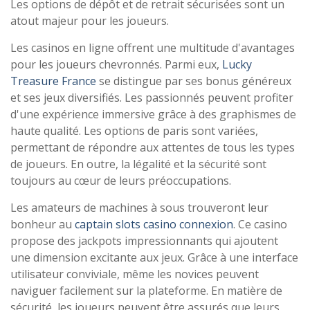
Les options de dépôt et de retrait sécurisées sont un
atout majeur pour les joueurs.
Les casinos en ligne offrent une multitude d'avantages
pour les joueurs chevronnés. Parmi eux,
Lucky
Treasure France
se distingue par ses bonus généreux
et ses jeux diversifiés. Les passionnés peuvent profiter
d'une expérience immersive grâce à des graphismes de
haute qualité. Les options de paris sont variées,
permettant de répondre aux attentes de tous les types
de joueurs. En outre, la légalité et la sécurité sont
toujours au cœur de leurs préoccupations.
Les amateurs de machines à sous trouveront leur
bonheur au
captain slots casino connexion
. Ce casino
propose des jackpots impressionnants qui ajoutent
une dimension excitante aux jeux. Grâce à une interface
utilisateur conviviale, même les novices peuvent
naviguer facilement sur la plateforme. En matière de
sécurité, les joueurs peuvent être assurés que leurs