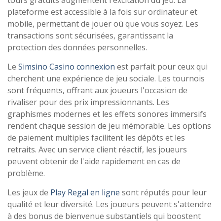
tours gratuits augmentent l'excitation du jeu. La
plateforme est accessible à la fois sur ordinateur et
mobile, permettant de jouer où que vous soyez. Les
transactions sont sécurisées, garantissant la
protection des données personnelles.
Le
Simsino Casino connexion
est parfait pour ceux qui
cherchent une expérience de jeu sociale. Les tournois
sont fréquents, offrant aux joueurs l'occasion de
rivaliser pour des prix impressionnants. Les
graphismes modernes et les effets sonores immersifs
rendent chaque session de jeu mémorable. Les options
de paiement multiples facilitent les dépôts et les
retraits. Avec un service client réactif, les joueurs
peuvent obtenir de l'aide rapidement en cas de
problème.
Les jeux de
Play Regal en ligne
sont réputés pour leur
qualité et leur diversité. Les joueurs peuvent s'attendre
à des bonus de bienvenue substantiels qui boostent