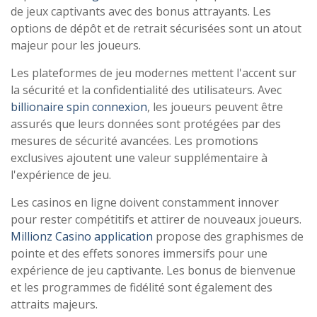
de jeux captivants avec des bonus attrayants. Les
options de dépôt et de retrait sécurisées sont un atout
majeur pour les joueurs.
Les plateformes de jeu modernes mettent l'accent sur
la sécurité et la confidentialité des utilisateurs. Avec
billionaire spin connexion
, les joueurs peuvent être
assurés que leurs données sont protégées par des
mesures de sécurité avancées. Les promotions
exclusives ajoutent une valeur supplémentaire à
l'expérience de jeu.
Les casinos en ligne doivent constamment innover
pour rester compétitifs et attirer de nouveaux joueurs.
Millionz Casino application
propose des graphismes de
pointe et des effets sonores immersifs pour une
expérience de jeu captivante. Les bonus de bienvenue
et les programmes de fidélité sont également des
attraits majeurs.