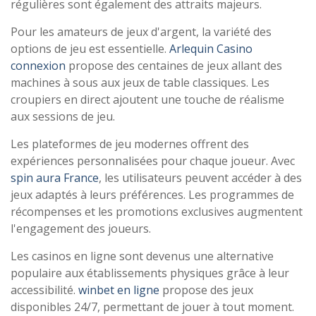
régulières sont également des attraits majeurs.
Pour les amateurs de jeux d'argent, la variété des
options de jeu est essentielle.
Arlequin Casino
connexion
propose des centaines de jeux allant des
machines à sous aux jeux de table classiques. Les
croupiers en direct ajoutent une touche de réalisme
aux sessions de jeu.
Les plateformes de jeu modernes offrent des
expériences personnalisées pour chaque joueur. Avec
spin aura France
, les utilisateurs peuvent accéder à des
jeux adaptés à leurs préférences. Les programmes de
récompenses et les promotions exclusives augmentent
l'engagement des joueurs.
Les casinos en ligne sont devenus une alternative
populaire aux établissements physiques grâce à leur
accessibilité.
winbet en ligne
propose des jeux
disponibles 24/7, permettant de jouer à tout moment.