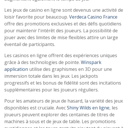
Les jeux de casino en ligne sont devenus une activité de
loisir favorite pour beaucoup.
Verdeca Casino France
offre des promotions exclusives et des défis quotidiens
pour maintenir l'intérêt des joueurs. La possibilité de
jouer avec des limites de mise flexibles attire un large
éventail de participants.
Les casinos en ligne offrent des expériences uniques
grâce à des technologies de pointe.
Winspark
application
utilise des graphismes en 3D pour une
immersion totale dans les jeux. Les jackpots
progressifs et les bonus de fidélité sont des incitations
supplémentaires pour les joueurs réguliers.
Pour les amateurs de jeux de hasard, la variété des jeux
disponibles est cruciale. Avec
Shiny Wilds en ligne
, les
joueurs peuvent explorer des centaines de titres de
machines à sous et de jeux de table. Les promotions