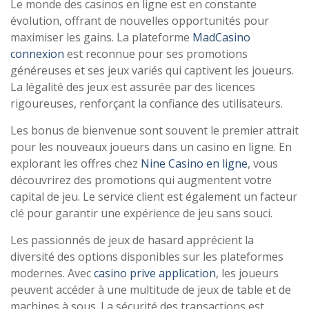
Le monde des casinos en ligne est en constante
évolution, offrant de nouvelles opportunités pour
maximiser les gains. La plateforme
MadCasino
connexion
est reconnue pour ses promotions
généreuses et ses jeux variés qui captivent les joueurs.
La légalité des jeux est assurée par des licences
rigoureuses, renforçant la confiance des utilisateurs.
Les bonus de bienvenue sont souvent le premier attrait
pour les nouveaux joueurs dans un casino en ligne. En
explorant les offres chez
Nine Casino en ligne
, vous
découvrirez des promotions qui augmentent votre
capital de jeu. Le service client est également un facteur
clé pour garantir une expérience de jeu sans souci.
Les passionnés de jeux de hasard apprécient la
diversité des options disponibles sur les plateformes
modernes. Avec
casino prive application
, les joueurs
peuvent accéder à une multitude de jeux de table et de
machines à sous. La sécurité des transactions est