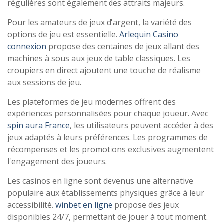
régulières sont également des attraits majeurs.
Pour les amateurs de jeux d'argent, la variété des
options de jeu est essentielle.
Arlequin Casino
connexion
propose des centaines de jeux allant des
machines à sous aux jeux de table classiques. Les
croupiers en direct ajoutent une touche de réalisme
aux sessions de jeu.
Les plateformes de jeu modernes offrent des
expériences personnalisées pour chaque joueur. Avec
spin aura France
, les utilisateurs peuvent accéder à des
jeux adaptés à leurs préférences. Les programmes de
récompenses et les promotions exclusives augmentent
l'engagement des joueurs.
Les casinos en ligne sont devenus une alternative
populaire aux établissements physiques grâce à leur
accessibilité.
winbet en ligne
propose des jeux
disponibles 24/7, permettant de jouer à tout moment.