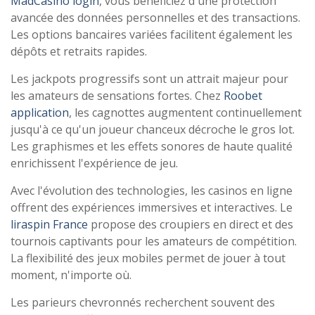
MadCasino login
, vous bénéficiez d'une protection
avancée des données personnelles et des transactions.
Les options bancaires variées facilitent également les
dépôts et retraits rapides.
Les jackpots progressifs sont un attrait majeur pour
les amateurs de sensations fortes. Chez
Roobet
application
, les cagnottes augmentent continuellement
jusqu'à ce qu'un joueur chanceux décroche le gros lot.
Les graphismes et les effets sonores de haute qualité
enrichissent l'expérience de jeu.
Avec l'évolution des technologies, les casinos en ligne
offrent des expériences immersives et interactives. Le
liraspin France
propose des croupiers en direct et des
tournois captivants pour les amateurs de compétition.
La flexibilité des jeux mobiles permet de jouer à tout
moment, n'importe où.
Les parieurs chevronnés recherchent souvent des