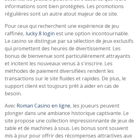
informations sont bien protégées. Les promotions
régulières sont un autre atout majeur de ce site.
Pour ceux qui recherchent une expérience de jeu
raffinée,
lucky 8 login
est une option incontournable.
Le casino se distingue par sa sélection de jeux exclusifs
qui promettent des heures de divertissement. Les
bonus de bienvenue sont particulièrement attrayants
et incitent les nouveaux venus à s'inscrire. Les
méthodes de paiement diversifiées rendent les
transactions sur le site fluides et rapides. De plus, le
support client est toujours prêt à aider en cas de
besoin.
Avec
Roman Casino en ligne
, les joueurs peuvent
plonger dans une ambiance historique captivante. Le
site propose une collection impressionnante de jeux de
table et de machines à sous. Les bonus sont souvent
mis à jour pour offrir des récompenses attractives aux