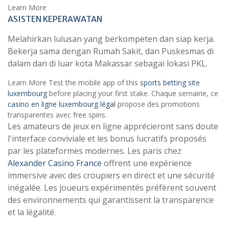
Learn More
ASISTEN KEPERAWATAN
Melahirkan lulusan yang berkompeten dan siap kerja.
Bekerja sama dengan Rumah Sakit, dan Puskesmas di
dalam dan di luar kota Makassar sebagai lokasi PKL.
Learn More Test the mobile app of this
sports betting site
luxembourg
before placing your first stake. Chaque semaine, ce
casino en ligne luxembourg légal
propose des promotions
transparentes avec free spins.
Les amateurs de jeux en ligne apprécieront sans doute
l'interface conviviale et les bonus lucratifs proposés
par les plateformes modernes. Les paris chez
Alexander Casino France
offrent une expérience
immersive avec des croupiers en direct et une sécurité
inégalée. Les joueurs expérimentés préfèrent souvent
des environnements qui garantissent la transparence
et la légalité.