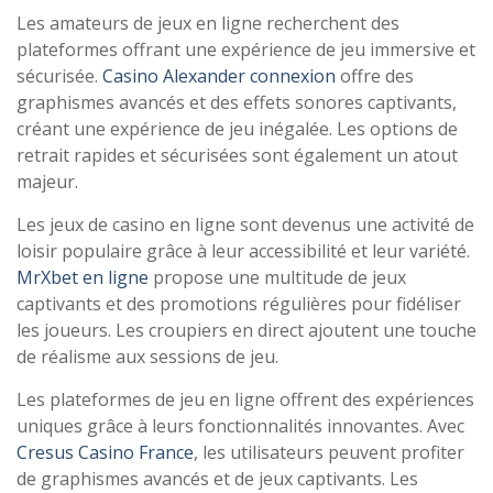
Les amateurs de jeux en ligne recherchent des
plateformes offrant une expérience de jeu immersive et
sécurisée.
Casino Alexander connexion
offre des
graphismes avancés et des effets sonores captivants,
créant une expérience de jeu inégalée. Les options de
retrait rapides et sécurisées sont également un atout
majeur.
Les jeux de casino en ligne sont devenus une activité de
loisir populaire grâce à leur accessibilité et leur variété.
MrXbet en ligne
propose une multitude de jeux
captivants et des promotions régulières pour fidéliser
les joueurs. Les croupiers en direct ajoutent une touche
de réalisme aux sessions de jeu.
Les plateformes de jeu en ligne offrent des expériences
uniques grâce à leurs fonctionnalités innovantes. Avec
Cresus Casino France
, les utilisateurs peuvent profiter
de graphismes avancés et de jeux captivants. Les