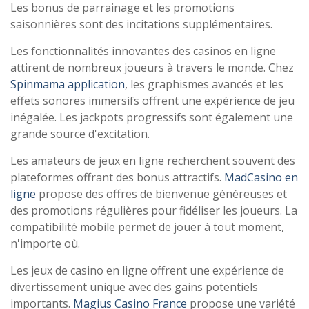
Les bonus de parrainage et les promotions
saisonnières sont des incitations supplémentaires.
Les fonctionnalités innovantes des casinos en ligne
attirent de nombreux joueurs à travers le monde. Chez
Spinmama application
, les graphismes avancés et les
effets sonores immersifs offrent une expérience de jeu
inégalée. Les jackpots progressifs sont également une
grande source d'excitation.
Les amateurs de jeux en ligne recherchent souvent des
plateformes offrant des bonus attractifs.
MadCasino en
ligne
propose des offres de bienvenue généreuses et
des promotions régulières pour fidéliser les joueurs. La
compatibilité mobile permet de jouer à tout moment,
n'importe où.
Les jeux de casino en ligne offrent une expérience de
divertissement unique avec des gains potentiels
importants.
Magius Casino France
propose une variété