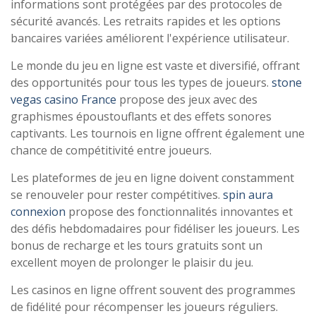
informations sont protégées par des protocoles de
sécurité avancés. Les retraits rapides et les options
bancaires variées améliorent l'expérience utilisateur.
Le monde du jeu en ligne est vaste et diversifié, offrant
des opportunités pour tous les types de joueurs.
stone
vegas casino France
propose des jeux avec des
graphismes époustouflants et des effets sonores
captivants. Les tournois en ligne offrent également une
chance de compétitivité entre joueurs.
Les plateformes de jeu en ligne doivent constamment
se renouveler pour rester compétitives.
spin aura
connexion
propose des fonctionnalités innovantes et
des défis hebdomadaires pour fidéliser les joueurs. Les
bonus de recharge et les tours gratuits sont un
excellent moyen de prolonger le plaisir du jeu.
Les casinos en ligne offrent souvent des programmes
de fidélité pour récompenser les joueurs réguliers.