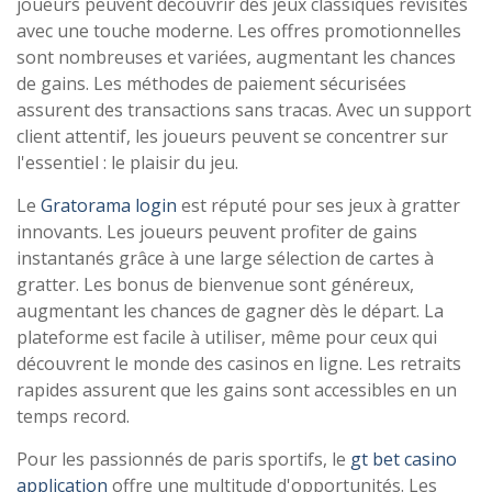
joueurs peuvent découvrir des jeux classiques revisités
avec une touche moderne. Les offres promotionnelles
sont nombreuses et variées, augmentant les chances
de gains. Les méthodes de paiement sécurisées
assurent des transactions sans tracas. Avec un support
client attentif, les joueurs peuvent se concentrer sur
l'essentiel : le plaisir du jeu.
Le
Gratorama login
est réputé pour ses jeux à gratter
innovants. Les joueurs peuvent profiter de gains
instantanés grâce à une large sélection de cartes à
gratter. Les bonus de bienvenue sont généreux,
augmentant les chances de gagner dès le départ. La
plateforme est facile à utiliser, même pour ceux qui
découvrent le monde des casinos en ligne. Les retraits
rapides assurent que les gains sont accessibles en un
temps record.
Pour les passionnés de paris sportifs, le
gt bet casino
application
offre une multitude d'opportunités. Les