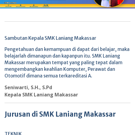
Sambutan Kepala SMK Laniang Makassar
Pengetahuan dan kemampuan di dapat dari belajar, maka
belajarlah dimanapun dan kapanpun itu. SMK Laniang
Makassar merupakan tempat yang paling tepat dalam
mengembangkan keahlian Komputer, Perawat dan
Otomotif dimana semua terkareditasi A.
Seniwarti, S.H., S.Pd
Kepala SMK Laniang Makassar
Jurusan di SMK Laniang Makassar
TEKNIK