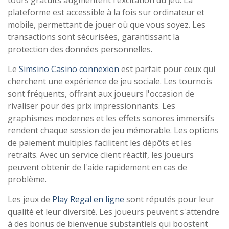
tours gratuits augmentent l'excitation du jeu. La
plateforme est accessible à la fois sur ordinateur et
mobile, permettant de jouer où que vous soyez. Les
transactions sont sécurisées, garantissant la
protection des données personnelles.
Le
Simsino Casino connexion
est parfait pour ceux qui
cherchent une expérience de jeu sociale. Les tournois
sont fréquents, offrant aux joueurs l'occasion de
rivaliser pour des prix impressionnants. Les
graphismes modernes et les effets sonores immersifs
rendent chaque session de jeu mémorable. Les options
de paiement multiples facilitent les dépôts et les
retraits. Avec un service client réactif, les joueurs
peuvent obtenir de l'aide rapidement en cas de
problème.
Les jeux de
Play Regal en ligne
sont réputés pour leur
qualité et leur diversité. Les joueurs peuvent s'attendre
à des bonus de bienvenue substantiels qui boostent