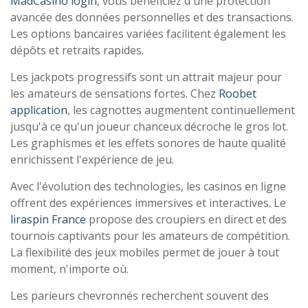
MadCasino login
, vous bénéficiez d'une protection
avancée des données personnelles et des transactions.
Les options bancaires variées facilitent également les
dépôts et retraits rapides.
Les jackpots progressifs sont un attrait majeur pour
les amateurs de sensations fortes. Chez
Roobet
application
, les cagnottes augmentent continuellement
jusqu'à ce qu'un joueur chanceux décroche le gros lot.
Les graphismes et les effets sonores de haute qualité
enrichissent l'expérience de jeu.
Avec l'évolution des technologies, les casinos en ligne
offrent des expériences immersives et interactives. Le
liraspin France
propose des croupiers en direct et des
tournois captivants pour les amateurs de compétition.
La flexibilité des jeux mobiles permet de jouer à tout
moment, n'importe où.
Les parieurs chevronnés recherchent souvent des