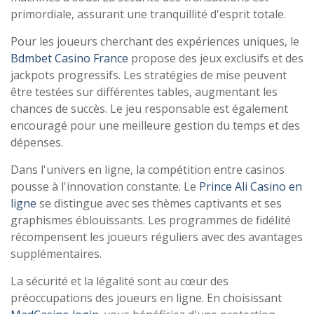
primordiale, assurant une tranquillité d'esprit totale.
Pour les joueurs cherchant des expériences uniques, le
Bdmbet Casino France
propose des jeux exclusifs et des
jackpots progressifs. Les stratégies de mise peuvent
être testées sur différentes tables, augmentant les
chances de succès. Le jeu responsable est également
encouragé pour une meilleure gestion du temps et des
dépenses.
Dans l'univers en ligne, la compétition entre casinos
pousse à l'innovation constante. Le
Prince Ali Casino en
ligne
se distingue avec ses thèmes captivants et ses
graphismes éblouissants. Les programmes de fidélité
récompensent les joueurs réguliers avec des avantages
supplémentaires.
La sécurité et la légalité sont au cœur des
préoccupations des joueurs en ligne. En choisissant