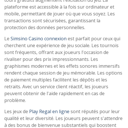
tours gratuits augmentent l'excitation du jeu. La
plateforme est accessible à la fois sur ordinateur et
mobile, permettant de jouer où que vous soyez. Les
transactions sont sécurisées, garantissant la
protection des données personnelles.
Le
Simsino Casino connexion
est parfait pour ceux qui
cherchent une expérience de jeu sociale. Les tournois
sont fréquents, offrant aux joueurs l'occasion de
rivaliser pour des prix impressionnants. Les
graphismes modernes et les effets sonores immersifs
rendent chaque session de jeu mémorable. Les options
de paiement multiples facilitent les dépôts et les
retraits. Avec un service client réactif, les joueurs
peuvent obtenir de l'aide rapidement en cas de
problème.
Les jeux de
Play Regal en ligne
sont réputés pour leur
qualité et leur diversité. Les joueurs peuvent s'attendre
à des bonus de bienvenue substantiels qui boostent