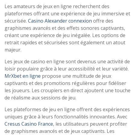
Les amateurs de jeux en ligne recherchent des
plateformes offrant une expérience de jeu immersive et
sécurisée.
Casino Alexander connexion
offre des
graphismes avancés et des effets sonores captivants,
créant une expérience de jeu inégalée. Les options de
retrait rapides et sécurisées sont également un atout
majeur.
Les jeux de casino en ligne sont devenus une activité de
loisir populaire grâce à leur accessibilité et leur variété.
MrXbet en ligne
propose une multitude de jeux
captivants et des promotions régulières pour fidéliser
les joueurs. Les croupiers en direct ajoutent une touche
de réalisme aux sessions de jeu.
Les plateformes de jeu en ligne offrent des expériences
uniques grâce à leurs fonctionnalités innovantes. Avec
Cresus Casino France
, les utilisateurs peuvent profiter
de graphismes avancés et de jeux captivants. Les