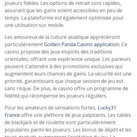
joueurs fidèles. Les options de retrait sont rapides,
assurant que les gains soient accessibles en peu de
temps. La plateforme est également optimisée pour
une utilisation sur mobile.
Les amoureux de la culture asiatique apprécieront
particulièrement
Golden Panda Casino application
. Ce
casino propose des jeux inspirés des traditions
orientales, offrant une expérience unique. Les parieurs
peuvent s'attendre à des promotions exclusives qui
augmentent leurs chances de gains. La sécurité est une
priorité, garantissant que chaque session de jeu est
sans risque. De plus, le casino offre un programme de
fidélité qui récompense les joueurs réguliers.
Pour les amateurs de sensations fortes,
Lucky31
France
offre une pléthore de jeux palpitants. Les tables
de blackjack et de roulette sont particulièrement
populaires parmi les joueurs. Les bonus de dépôt et les