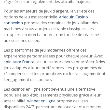
régulières sont également des attraits majeurs.
Pour les amateurs de jeux d'argent, la variété des
options de jeu est essentielle.
Arlequin Casino
connexion
propose des centaines de jeux allant des
machines à sous aux jeux de table classiques. Les
croupiers en direct ajoutent une touche de réalisme
aux sessions de jeu.
Les plateformes de jeu modernes offrent des
expériences personnalisées pour chaque joueur. Avec
spin aura France
, les utilisateurs peuvent accéder à des
jeux adaptés à leurs préférences. Les programmes de
récompenses et les promotions exclusives augmentent
l'engagement des joueurs.
Les casinos en ligne sont devenus une alternative
populaire aux établissements physiques grâce à leur
accessibilité.
winbet en ligne
propose des jeux
disponibles 24/7, permettant de jouer à tout moment.