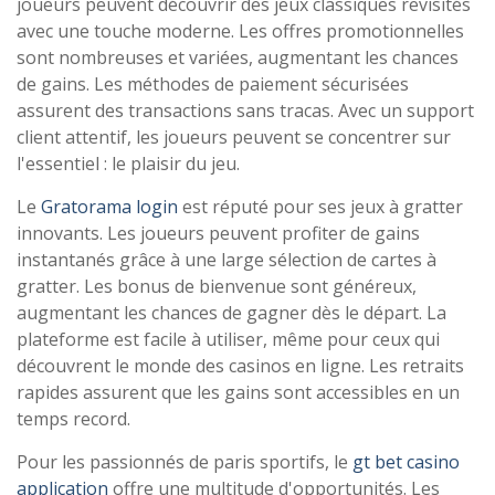
joueurs peuvent découvrir des jeux classiques revisités
avec une touche moderne. Les offres promotionnelles
sont nombreuses et variées, augmentant les chances
de gains. Les méthodes de paiement sécurisées
assurent des transactions sans tracas. Avec un support
client attentif, les joueurs peuvent se concentrer sur
l'essentiel : le plaisir du jeu.
Le
Gratorama login
est réputé pour ses jeux à gratter
innovants. Les joueurs peuvent profiter de gains
instantanés grâce à une large sélection de cartes à
gratter. Les bonus de bienvenue sont généreux,
augmentant les chances de gagner dès le départ. La
plateforme est facile à utiliser, même pour ceux qui
découvrent le monde des casinos en ligne. Les retraits
rapides assurent que les gains sont accessibles en un
temps record.
Pour les passionnés de paris sportifs, le
gt bet casino
application
offre une multitude d'opportunités. Les