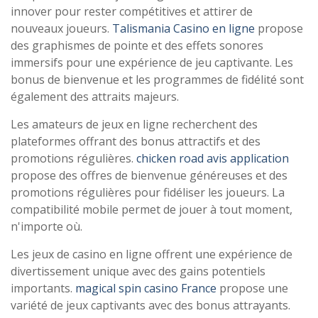
innover pour rester compétitives et attirer de
nouveaux joueurs.
Talismania Casino en ligne
propose
des graphismes de pointe et des effets sonores
immersifs pour une expérience de jeu captivante. Les
bonus de bienvenue et les programmes de fidélité sont
également des attraits majeurs.
Les amateurs de jeux en ligne recherchent des
plateformes offrant des bonus attractifs et des
promotions régulières.
chicken road avis application
propose des offres de bienvenue généreuses et des
promotions régulières pour fidéliser les joueurs. La
compatibilité mobile permet de jouer à tout moment,
n'importe où.
Les jeux de casino en ligne offrent une expérience de
divertissement unique avec des gains potentiels
importants.
magical spin casino France
propose une
variété de jeux captivants avec des bonus attrayants.