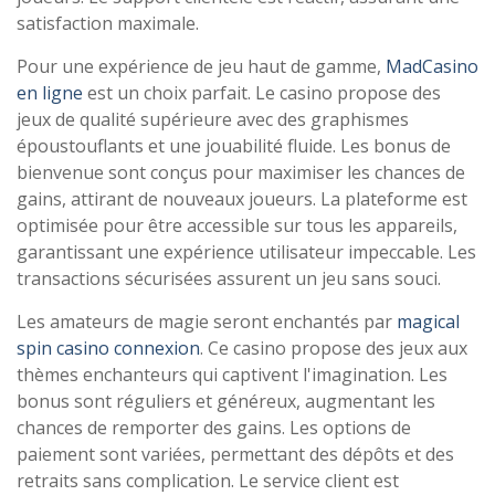
satisfaction maximale.
Pour une expérience de jeu haut de gamme,
MadCasino
en ligne
est un choix parfait. Le casino propose des
jeux de qualité supérieure avec des graphismes
époustouflants et une jouabilité fluide. Les bonus de
bienvenue sont conçus pour maximiser les chances de
gains, attirant de nouveaux joueurs. La plateforme est
optimisée pour être accessible sur tous les appareils,
garantissant une expérience utilisateur impeccable. Les
transactions sécurisées assurent un jeu sans souci.
Les amateurs de magie seront enchantés par
magical
spin casino connexion
. Ce casino propose des jeux aux
thèmes enchanteurs qui captivent l'imagination. Les
bonus sont réguliers et généreux, augmentant les
chances de remporter des gains. Les options de
paiement sont variées, permettant des dépôts et des
retraits sans complication. Le service client est