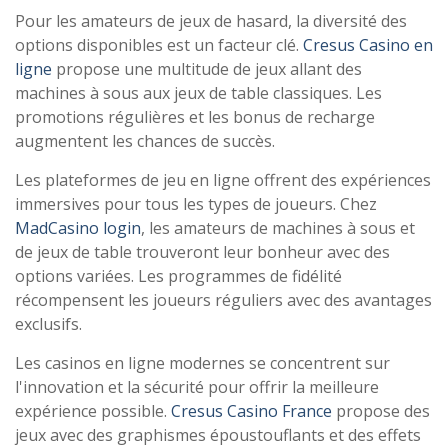
Pour les amateurs de jeux de hasard, la diversité des
options disponibles est un facteur clé.
Cresus Casino en
ligne
propose une multitude de jeux allant des
machines à sous aux jeux de table classiques. Les
promotions régulières et les bonus de recharge
augmentent les chances de succès.
Les plateformes de jeu en ligne offrent des expériences
immersives pour tous les types de joueurs. Chez
MadCasino login
, les amateurs de machines à sous et
de jeux de table trouveront leur bonheur avec des
options variées. Les programmes de fidélité
récompensent les joueurs réguliers avec des avantages
exclusifs.
Les casinos en ligne modernes se concentrent sur
l'innovation et la sécurité pour offrir la meilleure
expérience possible.
Cresus Casino France
propose des
jeux avec des graphismes époustouflants et des effets