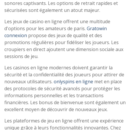
sonores captivants. Les options de retrait rapides et
sécurisées sont également un atout majeur.
Les jeux de casino en ligne offrent une multitude
d'options pour les amateurs de paris.
Gratowin
connexion
propose des jeux de qualité et des
promotions régulières pour fidéliser les joueurs. Les
croupiers en direct ajoutent une dimension sociale aux
sessions de jeu.
Les casinos en ligne modernes doivent garantir la
sécurité et la confidentialité des joueurs pour attirer de
nouveaux utilisateurs.
onlyspins en ligne
met en place
des protocoles de sécurité avancés pour protéger les
informations personnelles et les transactions
financières. Les bonus de bienvenue sont également un
excellent moyen de découvrir de nouveaux jeux.
Les plateformes de jeu en ligne offrent une expérience
unique grâce à leurs fonctionnalités innovantes. Chez