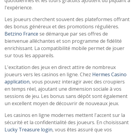
quotidiennes et les tours gratuits ajoutent du piquant à
l'expérience.
Les joueurs cherchent souvent des plateformes offrant
des bonus généreux et des promotions régulières.
Betzino France
se démarque par ses offres de
bienvenue alléchantes et son programme de fidélité
enrichissant. La compatibilité mobile permet de jouer
sur tous les appareils.
L'excitation des jeux en direct attire de nombreux
joueurs vers les casinos en ligne. Chez
Hermes Casino
application
, vous pouvez interagir avec des croupiers
en temps réel, ajoutant une dimension sociale à vos
sessions de jeu. Les bonus sans dépôt sont également
un excellent moyen de découvrir de nouveaux jeux.
Les casinos en ligne modernes mettent l'accent sur la
sécurité et la confidentialité des joueurs. En choisissant
Lucky Treasure login
, vous êtes assuré que vos