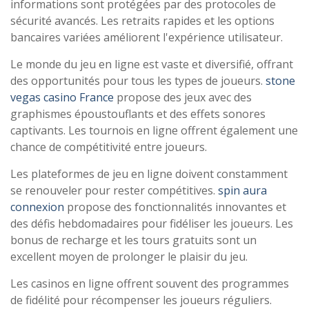
informations sont protégées par des protocoles de
sécurité avancés. Les retraits rapides et les options
bancaires variées améliorent l'expérience utilisateur.
Le monde du jeu en ligne est vaste et diversifié, offrant
des opportunités pour tous les types de joueurs.
stone
vegas casino France
propose des jeux avec des
graphismes époustouflants et des effets sonores
captivants. Les tournois en ligne offrent également une
chance de compétitivité entre joueurs.
Les plateformes de jeu en ligne doivent constamment
se renouveler pour rester compétitives.
spin aura
connexion
propose des fonctionnalités innovantes et
des défis hebdomadaires pour fidéliser les joueurs. Les
bonus de recharge et les tours gratuits sont un
excellent moyen de prolonger le plaisir du jeu.
Les casinos en ligne offrent souvent des programmes
de fidélité pour récompenser les joueurs réguliers.