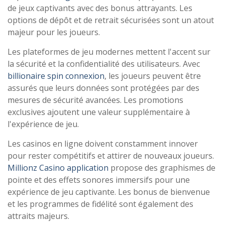
de jeux captivants avec des bonus attrayants. Les
options de dépôt et de retrait sécurisées sont un atout
majeur pour les joueurs.
Les plateformes de jeu modernes mettent l'accent sur
la sécurité et la confidentialité des utilisateurs. Avec
billionaire spin connexion
, les joueurs peuvent être
assurés que leurs données sont protégées par des
mesures de sécurité avancées. Les promotions
exclusives ajoutent une valeur supplémentaire à
l'expérience de jeu.
Les casinos en ligne doivent constamment innover
pour rester compétitifs et attirer de nouveaux joueurs.
Millionz Casino application
propose des graphismes de
pointe et des effets sonores immersifs pour une
expérience de jeu captivante. Les bonus de bienvenue
et les programmes de fidélité sont également des
attraits majeurs.