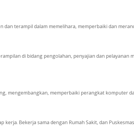
 dan terampil dalam memelihara, memperbaiki dan meranc
eterampilan di bidang pengolahan, penyajian dan pelayana
cang, mengembangkan, memperbaiki perangkat komputer dan
p kerja. Bekerja sama dengan Rumah Sakit, dan Puskesmas 