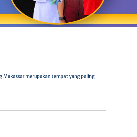
ng Makassar merupakan tempat yang paling