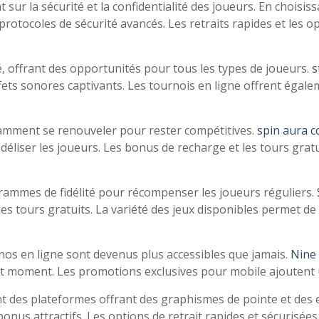
sur la sécurité et la confidentialité des joueurs. En choisis
rotocoles de sécurité avancés. Les retraits rapides et les o
ié, offrant des opportunités pour tous les types de joueurs.
s
ets sonores captivants. Les tournois en ligne offrent égale
tamment se renouveler pour rester compétitives.
spin aura 
déliser les joueurs. Les bonus de recharge et les tours grat
rammes de fidélité pour récompenser les joueurs réguliers.
es tours gratuits. La variété des jeux disponibles permet d
inos en ligne sont devenus plus accessibles que jamais.
Nine 
ut moment. Les promotions exclusives pour mobile ajoutent 
 des plateformes offrant des graphismes de pointe et des 
 bonus attractifs. Les options de retrait rapides et sécurisé