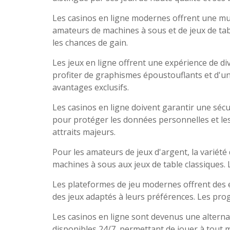
Les casinos en ligne modernes offrent une mu
amateurs de machines à sous et de jeux de t
les chances de gain.
Les jeux en ligne offrent une expérience de d
profiter de graphismes époustouflants et d'une
avantages exclusifs.
Les casinos en ligne doivent garantir une sécu
pour protéger les données personnelles et le
attraits majeurs.
Pour les amateurs de jeux d'argent, la variété 
machines à sous aux jeux de table classiques. 
Les plateformes de jeu modernes offrent des
des jeux adaptés à leurs préférences. Les p
Les casinos en ligne sont devenus une alternat
disponibles 24/7, permettant de jouer à tout