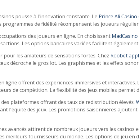
casinos pousse à l'innovation constante. Le
Prince Ali Casino
es programmes de fidélité récompensent les joueurs régulie
éoccupations des joueurs en ligne. En choisissant
MadCasino 
ctions. Les options bancaires variées facilitent également l
ur pour les amateurs de sensations fortes. Chez
Roobet appl
ux décroche le gros lot. Les graphismes et les effets sonor
 en ligne offrent des expériences immersives et interactives.
teurs de compétition. La flexibilité des jeux mobiles permet
es plateformes offrant des taux de redistribution élevés.
W
sant l'équité des jeux. Les promotions saisonnières ajouten
mes avancés attirent de nombreux joueurs vers les casinos e
 les meilleurs fournisseurs du monde. Les options de jeu en 