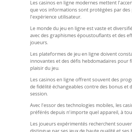
Les casinos en ligne modernes mettent l'accent 
que vos informations sont protégées par des p
l'expérience utilisateur.
Le monde du jeu en ligne est vaste et diversif
avec des graphismes époustouflants et des eff
joueurs.
Les plateformes de jeu en ligne doivent cons
innovantes et des défis hebdomadaires pour fi
plaisir du jeu.
Les casinos en ligne offrent souvent des prog
de fidélité échangeables contre des bonus et d
session.
Avec l'essor des technologies mobiles, les cas
préférés depuis n'importe quel appareil, à to
Les joueurs expérimentés recherchent souvent
distingue par ses jeux de haute qualité et ses