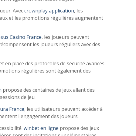
oueur. Avec
crownplay application
, les
reux et les promotions régulières augmentent
esus Casino France
, les joueurs peuvent
é récompensent les joueurs réguliers avec des
t en place des protocoles de sécurité avancés
romotions régulières sont également des
n
propose des centaines de jeux allant des
sessions de jeu.
aura France
, les utilisateurs peuvent accéder à
mentent l'engagement des joueurs.
essibilité.
winbet en ligne
propose des jeux
ères sont des incitations supplémentaires.