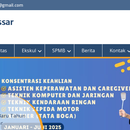
@gmail.com
ssar
itas
Ekskul
SPMB
Berita
Kontak
Baru Tahun
ar