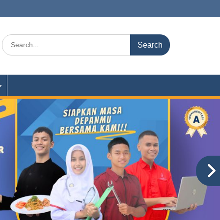
Search
for: