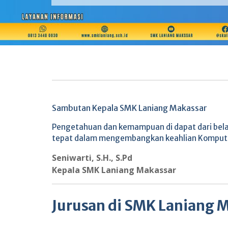
Sambutan Kepala SMK Laniang Makassar
Pengetahuan dan kemampuan di dapat dari bela
tepat dalam mengembangkan keahlian Komputer
Seniwarti, S.H., S.Pd
Kepala SMK Laniang Makassar
Jurusan di SMK Laniang 