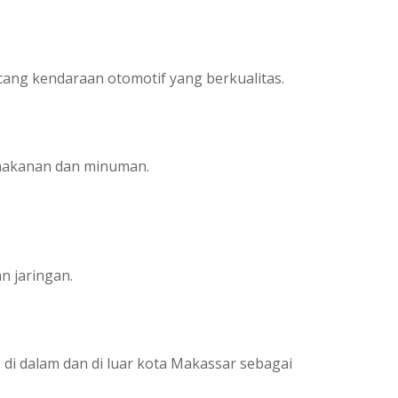
ang kendaraan otomotif yang berkualitas.
n makanan dan minuman.
 jaringan.
di dalam dan di luar kota Makassar sebagai