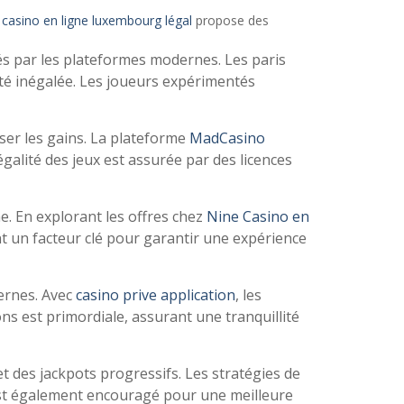
e
casino en ligne luxembourg légal
propose des
sés par les plateformes modernes. Les paris
ité inégalée. Les joueurs expérimentés
ser les gains. La plateforme
MadCasino
galité des jeux est assurée par des licences
. En explorant les offres chez
Nine Casino en
nt un facteur clé pour garantir une expérience
dernes. Avec
casino prive application
, les
ns est primordiale, assurant une tranquillité
t des jackpots progressifs. Les stratégies de
 est également encouragé pour une meilleure