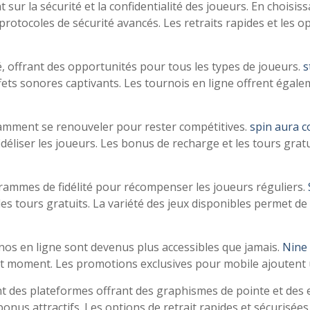
sur la sécurité et la confidentialité des joueurs. En choisis
rotocoles de sécurité avancés. Les retraits rapides et les o
ié, offrant des opportunités pour tous les types de joueurs.
s
ets sonores captivants. Les tournois en ligne offrent égale
tamment se renouveler pour rester compétitives.
spin aura 
déliser les joueurs. Les bonus de recharge et les tours grat
rammes de fidélité pour récompenser les joueurs réguliers.
es tours gratuits. La variété des jeux disponibles permet d
inos en ligne sont devenus plus accessibles que jamais.
Nine 
ut moment. Les promotions exclusives pour mobile ajoutent 
 des plateformes offrant des graphismes de pointe et des 
 bonus attractifs. Les options de retrait rapides et sécurisé