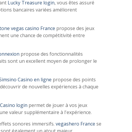
sant
Lucky Treasure login
, vous êtes assuré
ptions bancaires variées améliorent
tone vegas casino France
propose des jeux
ment une chance de compétitivité entre
connexion
propose des fonctionnalités
uits sont un excellent moyen de prolonger le
Simsino Casino en ligne
propose des points
e découvrir de nouvelles expériences à chaque
Casino login
permet de jouer à vos jeux
une valeur supplémentaire à l'expérience.
effets sonores immersifs.
vegashero France
se
es sont également un atout majeur.