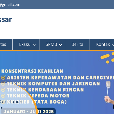
@gmail.com
ssar
itas
Ekskul
SPMB
Berita
Kontak
Baru Tahun
ar