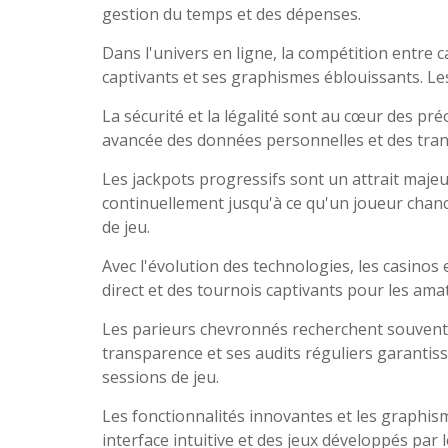
gestion du temps et des dépenses.
Dans l'univers en ligne, la compétition entre 
captivants et ses graphismes éblouissants. L
La sécurité et la légalité sont au cœur des pr
avancée des données personnelles et des transa
Les jackpots progressifs sont un attrait maje
continuellement jusqu'à ce qu'un joueur chance
de jeu.
Avec l'évolution des technologies, les casinos
direct et des tournois captivants pour les ama
Les parieurs chevronnés recherchent souvent d
transparence et ses audits réguliers garantis
sessions de jeu.
Les fonctionnalités innovantes et les graphis
interface intuitive et des jeux développés par