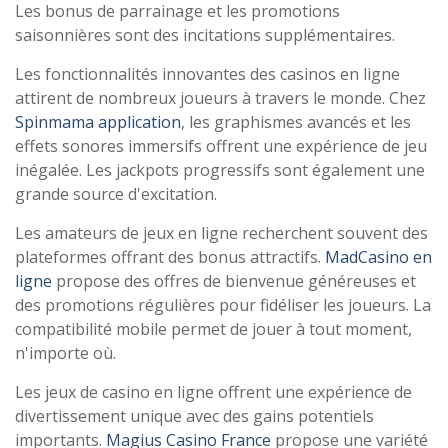
Les bonus de parrainage et les promotions
saisonnières sont des incitations supplémentaires.
Les fonctionnalités innovantes des casinos en ligne
attirent de nombreux joueurs à travers le monde. Chez
Spinmama application
, les graphismes avancés et les
effets sonores immersifs offrent une expérience de jeu
inégalée. Les jackpots progressifs sont également une
grande source d'excitation.
Les amateurs de jeux en ligne recherchent souvent des
plateformes offrant des bonus attractifs.
MadCasino en
ligne
propose des offres de bienvenue généreuses et
des promotions régulières pour fidéliser les joueurs. La
compatibilité mobile permet de jouer à tout moment,
n'importe où.
Les jeux de casino en ligne offrent une expérience de
divertissement unique avec des gains potentiels
importants.
Magius Casino France
propose une variété