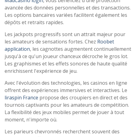
MadCasino login
, vous bénéficiez d'une protection
avancée des données personnelles et des transactions.
Les options bancaires variées facilitent également les
dépôts et retraits rapides.
Les jackpots progressifs sont un attrait majeur pour
les amateurs de sensations fortes. Chez
Roobet
application
, les cagnottes augmentent continuellement
jusqu'à ce qu'un joueur chanceux décroche le gros lot.
Les graphismes et les effets sonores de haute qualité
enrichissent l'expérience de jeu.
Avec l'évolution des technologies, les casinos en ligne
offrent des expériences immersives et interactives. Le
liraspin France
propose des croupiers en direct et des
tournois captivants pour les amateurs de compétition.
La flexibilité des jeux mobiles permet de jouer à tout
moment, n'importe où.
Les parieurs chevronnés recherchent souvent des