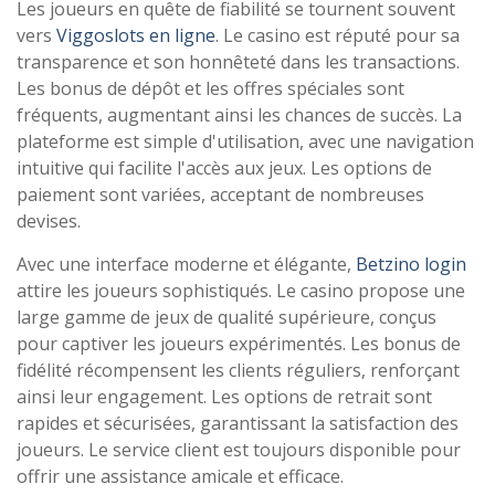
Les joueurs en quête de fiabilité se tournent souvent
vers
Viggoslots en ligne
. Le casino est réputé pour sa
transparence et son honnêteté dans les transactions.
Les bonus de dépôt et les offres spéciales sont
fréquents, augmentant ainsi les chances de succès. La
plateforme est simple d'utilisation, avec une navigation
intuitive qui facilite l'accès aux jeux. Les options de
paiement sont variées, acceptant de nombreuses
devises.
Avec une interface moderne et élégante,
Betzino login
attire les joueurs sophistiqués. Le casino propose une
large gamme de jeux de qualité supérieure, conçus
pour captiver les joueurs expérimentés. Les bonus de
fidélité récompensent les clients réguliers, renforçant
ainsi leur engagement. Les options de retrait sont
rapides et sécurisées, garantissant la satisfaction des
joueurs. Le service client est toujours disponible pour
offrir une assistance amicale et efficace.