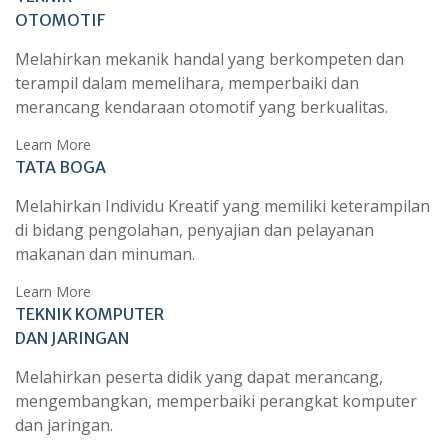
OTOMOTIF
Melahirkan mekanik handal yang berkompeten dan
terampil dalam memelihara, memperbaiki dan
merancang kendaraan otomotif yang berkualitas.
Learn More
TATA BOGA
Melahirkan Individu Kreatif yang memiliki keterampilan
di bidang pengolahan, penyajian dan pelayanan
makanan dan minuman.
Learn More
TEKNIK KOMPUTER
DAN JARINGAN
Melahirkan peserta didik yang dapat merancang,
mengembangkan, memperbaiki perangkat komputer
dan jaringan.