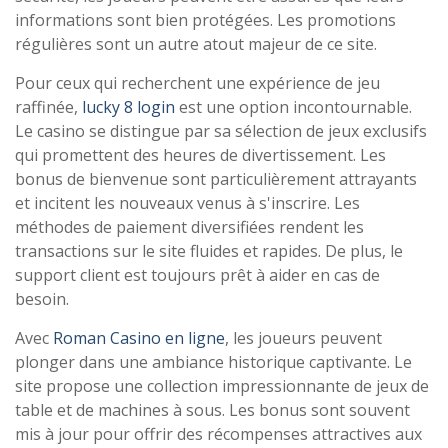
informations sont bien protégées. Les promotions
régulières sont un autre atout majeur de ce site.
Pour ceux qui recherchent une expérience de jeu
raffinée,
lucky 8 login
est une option incontournable.
Le casino se distingue par sa sélection de jeux exclusifs
qui promettent des heures de divertissement. Les
bonus de bienvenue sont particulièrement attrayants
et incitent les nouveaux venus à s'inscrire. Les
méthodes de paiement diversifiées rendent les
transactions sur le site fluides et rapides. De plus, le
support client est toujours prêt à aider en cas de
besoin.
Avec
Roman Casino en ligne
, les joueurs peuvent
plonger dans une ambiance historique captivante. Le
site propose une collection impressionnante de jeux de
table et de machines à sous. Les bonus sont souvent
mis à jour pour offrir des récompenses attractives aux