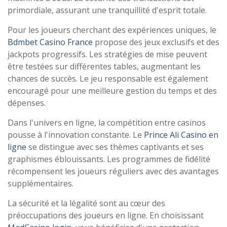
primordiale, assurant une tranquillité d'esprit totale.
Pour les joueurs cherchant des expériences uniques, le
Bdmbet Casino France
propose des jeux exclusifs et des
jackpots progressifs. Les stratégies de mise peuvent
être testées sur différentes tables, augmentant les
chances de succès. Le jeu responsable est également
encouragé pour une meilleure gestion du temps et des
dépenses.
Dans l'univers en ligne, la compétition entre casinos
pousse à l'innovation constante. Le
Prince Ali Casino en
ligne
se distingue avec ses thèmes captivants et ses
graphismes éblouissants. Les programmes de fidélité
récompensent les joueurs réguliers avec des avantages
supplémentaires.
La sécurité et la légalité sont au cœur des
préoccupations des joueurs en ligne. En choisissant