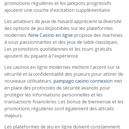
promotions régulières et les jackpots progressifs
ajoutent une couche d'excitation supplémentaire.
Les amateurs de jeux de hasard apprécient la diversité
des options de jeu disponibles sur les plateformes
modernes.
Nine Casino en ligne
propose des machines
à sous passionnantes et des jeux de table classiques.
Les promotions quotidiennes et les tours gratuits
ajoutent du piquant à l'expérience.
Les casinos en ligne modernes mettent l'accent sur la
sécurité et la confidentialité des joueurs pour attirer de
nouveaux utilisateurs.
pampago casino connexion
met
en place des protocoles de sécurité avancés pour
protéger les informations personnelles et les
transactions financières. Les bonus de bienvenue et les
promotions régulières sont également des attraits
majeurs.
Les plateformes de jeu en ligne doivent constamment