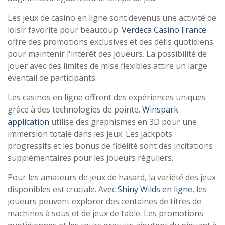
Les jeux de casino en ligne sont devenus une activité de
loisir favorite pour beaucoup.
Verdeca Casino France
offre des promotions exclusives et des défis quotidiens
pour maintenir l'intérêt des joueurs. La possibilité de
jouer avec des limites de mise flexibles attire un large
éventail de participants.
Les casinos en ligne offrent des expériences uniques
grâce à des technologies de pointe.
Winspark
application
utilise des graphismes en 3D pour une
immersion totale dans les jeux. Les jackpots
progressifs et les bonus de fidélité sont des incitations
supplémentaires pour les joueurs réguliers.
Pour les amateurs de jeux de hasard, la variété des jeux
disponibles est cruciale. Avec
Shiny Wilds en ligne
, les
joueurs peuvent explorer des centaines de titres de
machines à sous et de jeux de table. Les promotions