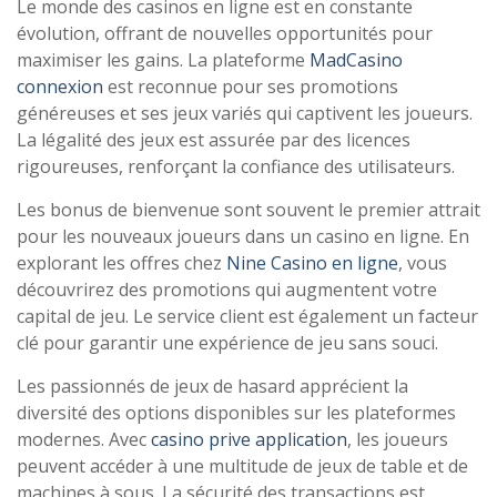
Le monde des casinos en ligne est en constante
évolution, offrant de nouvelles opportunités pour
maximiser les gains. La plateforme
MadCasino
connexion
est reconnue pour ses promotions
généreuses et ses jeux variés qui captivent les joueurs.
La légalité des jeux est assurée par des licences
rigoureuses, renforçant la confiance des utilisateurs.
Les bonus de bienvenue sont souvent le premier attrait
pour les nouveaux joueurs dans un casino en ligne. En
explorant les offres chez
Nine Casino en ligne
, vous
découvrirez des promotions qui augmentent votre
capital de jeu. Le service client est également un facteur
clé pour garantir une expérience de jeu sans souci.
Les passionnés de jeux de hasard apprécient la
diversité des options disponibles sur les plateformes
modernes. Avec
casino prive application
, les joueurs
peuvent accéder à une multitude de jeux de table et de
machines à sous. La sécurité des transactions est