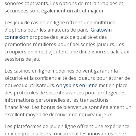
sonores captivants. Les options de retrait rapides et
sécurisées sont également un atout majeur.
Les jeux de casino en ligne offrent une multitude
d'options pour les amateurs de paris.
Gratowin
connexion
propose des jeux de qualité et des
promotions régulières pour fidéliser les joueurs. Les
croupiers en direct ajoutent une dimension sociale aux
sessions de jeu.
Les casinos en ligne modernes doivent garantir la
sécurité et la confidentialité des joueurs pour attirer de
nouveaux utilisateurs.
onlyspins en ligne
met en place
des protocoles de sécurité avancés pour protéger les
informations personnelles et les transactions
financières. Les bonus de bienvenue sont également un
excellent moyen de découvrir de nouveaux jeux.
Les plateformes de jeu en ligne offrent une expérience
unique grâce à leurs fonctionnalités innovantes. Chez