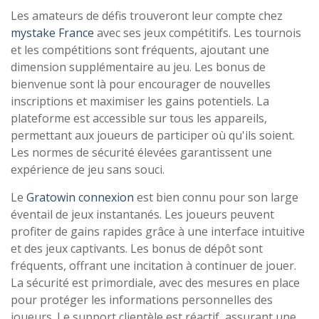
Les amateurs de défis trouveront leur compte chez
mystake France
avec ses jeux compétitifs. Les tournois
et les compétitions sont fréquents, ajoutant une
dimension supplémentaire au jeu. Les bonus de
bienvenue sont là pour encourager de nouvelles
inscriptions et maximiser les gains potentiels. La
plateforme est accessible sur tous les appareils,
permettant aux joueurs de participer où qu'ils soient.
Les normes de sécurité élevées garantissent une
expérience de jeu sans souci.
Le
Gratowin connexion
est bien connu pour son large
éventail de jeux instantanés. Les joueurs peuvent
profiter de gains rapides grâce à une interface intuitive
et des jeux captivants. Les bonus de dépôt sont
fréquents, offrant une incitation à continuer de jouer.
La sécurité est primordiale, avec des mesures en place
pour protéger les informations personnelles des
joueurs. Le support clientèle est réactif, assurant une