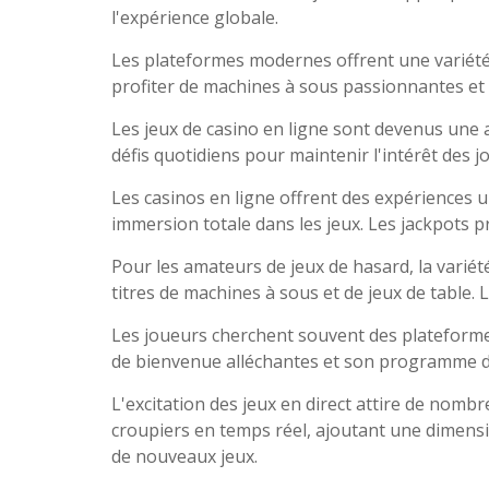
l'expérience globale.
Les plateformes modernes offrent une variété
profiter de machines à sous passionnantes et 
Les jeux de casino en ligne sont devenus une a
défis quotidiens pour maintenir l'intérêt des jo
Les casinos en ligne offrent des expériences 
immersion totale dans les jeux. Les jackpots p
Pour les amateurs de jeux de hasard, la variété
titres de machines à sous et de jeux de table.
Les joueurs cherchent souvent des plateform
de bienvenue alléchantes et son programme de f
L'excitation des jeux en direct attire de nomb
croupiers en temps réel, ajoutant une dimensi
de nouveaux jeux.