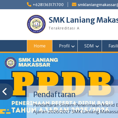
Skip
+6281363171700
smklaniangmakassar
to
content
SMK Laniang Maka
Terakreditasi A
Home
Profil
SDM
Fasil
Pendaftaran
Pendaftaran Sistem Penerimaan Murid 
Ajaran 2026/2027 SMK Laniang Makass