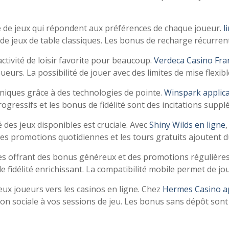
 de jeux qui répondent aux préférences de chaque joueur.
l
de jeux de table classiques. Les bonus de recharge récurre
ctivité de loisir favorite pour beaucoup.
Verdeca Casino Fra
ueurs. La possibilité de jouer avec des limites de mise flexibl
uniques grâce à des technologies de pointe.
Winspark applic
rogressifs et les bonus de fidélité sont des incitations supp
 des jeux disponibles est cruciale. Avec
Shiny Wilds en ligne
 Les promotions quotidiennes et les tours gratuits ajoutent d
es offrant des bonus généreux et des promotions régulière
idélité enrichissant. La compatibilité mobile permet de jou
reux joueurs vers les casinos en ligne. Chez
Hermes Casino ap
on sociale à vos sessions de jeu. Les bonus sans dépôt son