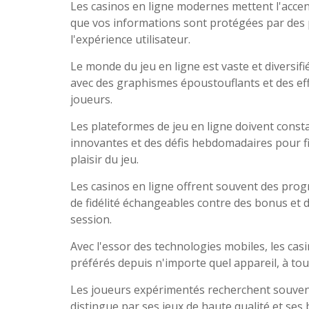
Les casinos en ligne modernes mettent l'accent 
que vos informations sont protégées par des p
l'expérience utilisateur.
Le monde du jeu en ligne est vaste et diversif
avec des graphismes époustouflants et des eff
joueurs.
Les plateformes de jeu en ligne doivent cons
innovantes et des défis hebdomadaires pour fi
plaisir du jeu.
Les casinos en ligne offrent souvent des prog
de fidélité échangeables contre des bonus et d
session.
Avec l'essor des technologies mobiles, les cas
préférés depuis n'importe quel appareil, à to
Les joueurs expérimentés recherchent souvent
distingue par ses jeux de haute qualité et ses