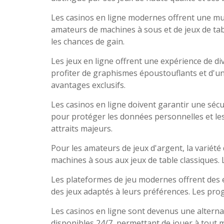
Les casinos en ligne modernes offrent une mu
amateurs de machines à sous et de jeux de t
les chances de gain.
Les jeux en ligne offrent une expérience de d
profiter de graphismes époustouflants et d'une
avantages exclusifs.
Les casinos en ligne doivent garantir une sécu
pour protéger les données personnelles et le
attraits majeurs.
Pour les amateurs de jeux d'argent, la variété 
machines à sous aux jeux de table classiques. 
Les plateformes de jeu modernes offrent des
des jeux adaptés à leurs préférences. Les p
Les casinos en ligne sont devenus une alternat
disponibles 24/7, permettant de jouer à tout