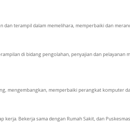
 dan terampil dalam memelihara, memperbaiki dan meranc
eterampilan di bidang pengolahan, penyajian dan pelayana
cang, mengembangkan, memperbaiki perangkat komputer dan
p kerja. Bekerja sama dengan Rumah Sakit, dan Puskesmas 