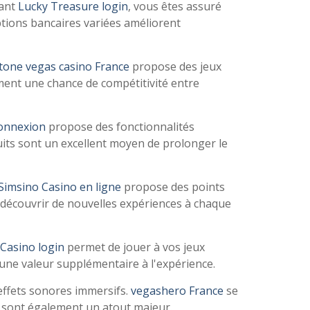
sant
Lucky Treasure login
, vous êtes assuré
ptions bancaires variées améliorent
tone vegas casino France
propose des jeux
ment une chance de compétitivité entre
connexion
propose des fonctionnalités
uits sont un excellent moyen de prolonger le
Simsino Casino en ligne
propose des points
e découvrir de nouvelles expériences à chaque
Casino login
permet de jouer à vos jeux
une valeur supplémentaire à l'expérience.
effets sonores immersifs.
vegashero France
se
es sont également un atout majeur.