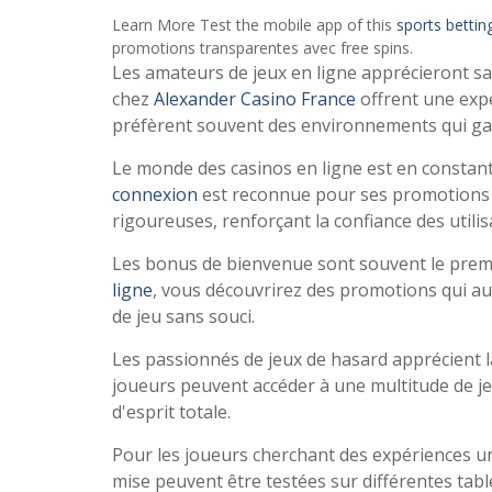
Learn More Test the mobile app of this
sports bettin
promotions transparentes avec free spins.
Les amateurs de jeux en ligne apprécieront san
chez
Alexander Casino France
offrent une expé
préfèrent souvent des environnements qui gara
Le monde des casinos en ligne est en constant
connexion
est reconnue pour ses promotions gé
rigoureuses, renforçant la confiance des utilis
Les bonus de bienvenue sont souvent le premie
ligne
, vous découvrirez des promotions qui aug
de jeu sans souci.
Les passionnés de jeux de hasard apprécient l
joueurs peuvent accéder à une multitude de jeu
d'esprit totale.
Pour les joueurs cherchant des expériences u
mise peuvent être testées sur différentes ta