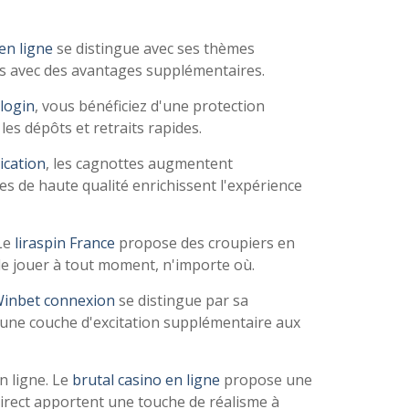
 en ligne
se distingue avec ses thèmes
rs avec des avantages supplémentaires.
login
, vous bénéficiez d'une protection
es dépôts et retraits rapides.
ication
, les cagnottes augmentent
es de haute qualité enrichissent l'expérience
 Le
liraspin France
propose des croupiers en
 de jouer à tout moment, n'importe où.
inbet connexion
se distingue par sa
t une couche d'excitation supplémentaire aux
n ligne. Le
brutal casino en ligne
propose une
direct apportent une touche de réalisme à