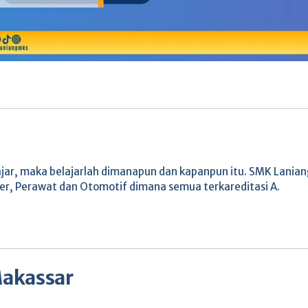
jar, maka belajarlah dimanapun dan kapanpun itu. SMK Lania
, Perawat dan Otomotif dimana semua terkareditasi A.
Makassar