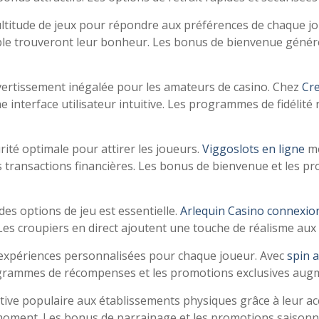
ltitude de jeux pour répondre aux préférences de chaque j
able trouveront leur bonheur. Les bonus de bienvenue géné
ivertissement inégalée pour les amateurs de casino. Chez
Cr
 interface utilisateur intuitive. Les programmes de fidélit
rité optimale pour attirer les joueurs.
Viggoslots en ligne
me
s transactions financières. Les bonus de bienvenue et les p
des options de jeu est essentielle.
Arlequin Casino connexio
Les croupiers en direct ajoutent une touche de réalisme aux 
 expériences personnalisées pour chaque joueur. Avec
spin 
rogrammes de récompenses et les promotions exclusives aug
ive populaire aux établissements physiques grâce à leur acc
 moment. Les bonus de parrainage et les promotions saisonni