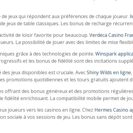
 de jeux qui répondent aux préférences de chaque joueur.
l
de jeux de table classiques. Les bonus de recharge récurre
ctivité de loisir favorite pour beaucoup.
Verdeca Casino Fra
ueurs. La possibilité de jouer avec des limites de mise flexibl
uniques grâce à des technologies de pointe.
Winspark applic
rogressifs et les bonus de fidélité sont des incitations supp
 des jeux disponibles est cruciale. Avec
Shiny Wilds en ligne
 Les promotions quotidiennes et les tours gratuits ajoutent d
es offrant des bonus généreux et des promotions régulière
idélité enrichissant. La compatibilité mobile permet de jou
reux joueurs vers les casinos en ligne. Chez
Hermes Casino ap
on sociale à vos sessions de jeu. Les bonus sans dépôt son