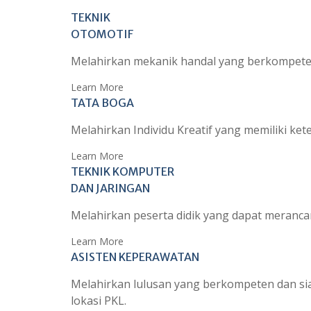
TEKNIK
OTOMOTIF
Melahirkan mekanik handal yang berkompeten
Learn More
TATA BOGA
Melahirkan Individu Kreatif yang memiliki k
Learn More
TEKNIK KOMPUTER
DAN JARINGAN
Melahirkan peserta didik yang dapat meran
Learn More
ASISTEN KEPERAWATAN
Melahirkan lulusan yang berkompeten dan sia
lokasi PKL.