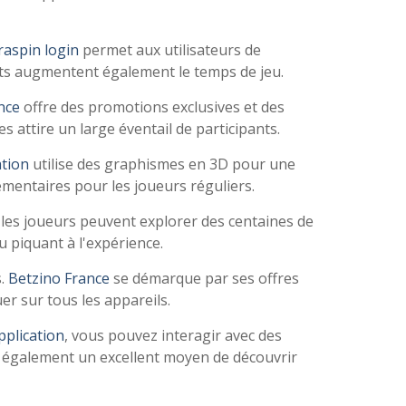
iraspin login
permet aux utilisateurs de
nts augmentent également le temps de jeu.
nce
offre des promotions exclusives et des
es attire un large éventail de participants.
ation
utilise des graphismes en 3D pour une
lémentaires pour les joueurs réguliers.
, les joueurs peuvent explorer des centaines de
u piquant à l'expérience.
s.
Betzino France
se démarque par ses offres
er sur tous les appareils.
plication
, vous pouvez interagir avec des
t également un excellent moyen de découvrir