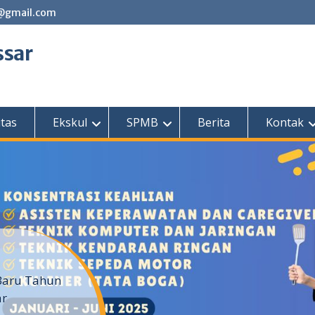
@gmail.com
ssar
itas
Ekskul
SPMB
Berita
Kontak
Baru Tahun
ar