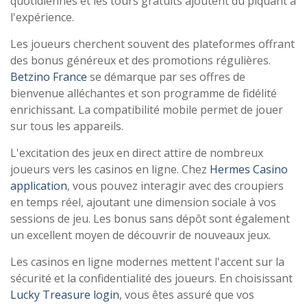
quotidiennes et les tours gratuits ajoutent du piquant à
l'expérience.
Les joueurs cherchent souvent des plateformes offrant
des bonus généreux et des promotions régulières.
Betzino France
se démarque par ses offres de
bienvenue alléchantes et son programme de fidélité
enrichissant. La compatibilité mobile permet de jouer
sur tous les appareils.
L'excitation des jeux en direct attire de nombreux
joueurs vers les casinos en ligne. Chez
Hermes Casino
application
, vous pouvez interagir avec des croupiers
en temps réel, ajoutant une dimension sociale à vos
sessions de jeu. Les bonus sans dépôt sont également
un excellent moyen de découvrir de nouveaux jeux.
Les casinos en ligne modernes mettent l'accent sur la
sécurité et la confidentialité des joueurs. En choisissant
Lucky Treasure login
, vous êtes assuré que vos