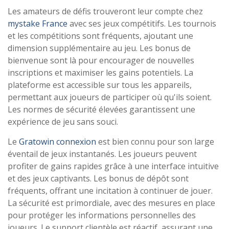
Les amateurs de défis trouveront leur compte chez
mystake France
avec ses jeux compétitifs. Les tournois
et les compétitions sont fréquents, ajoutant une
dimension supplémentaire au jeu. Les bonus de
bienvenue sont là pour encourager de nouvelles
inscriptions et maximiser les gains potentiels. La
plateforme est accessible sur tous les appareils,
permettant aux joueurs de participer où qu'ils soient.
Les normes de sécurité élevées garantissent une
expérience de jeu sans souci.
Le
Gratowin connexion
est bien connu pour son large
éventail de jeux instantanés. Les joueurs peuvent
profiter de gains rapides grâce à une interface intuitive
et des jeux captivants. Les bonus de dépôt sont
fréquents, offrant une incitation à continuer de jouer.
La sécurité est primordiale, avec des mesures en place
pour protéger les informations personnelles des
joueurs. Le support clientèle est réactif, assurant une