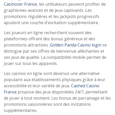
Casinozer France
, les utilisateurs peuvent profiter de
graphismes avancés et de jeux captivants. Les
promotions régulières et les jackpots progressifs
ajoutent une couche d'excitation supplémentaire.
Les joueurs en ligne recherchent souvent des
plateformes offrant des bonus généreux et des
promotions attractives.
Golden Panda Casino login
se
distingue par ses offres de bienvenue alléchantes et
ses jeux de qualité. La compatibilité mobile permet de
jouer sur tous les appareils.
Les casinos en ligne sont devenus une alternative
populaire aux établissements physiques grâce à leur
accessibilité et leur variété de jeux.
Cashed Casino
France
propose des jeux disponibles 24/7, permettant
de jouer à tout moment. Les bonus de parrainage et les
promotions saisonnières sont des incitations
supplémentaires.