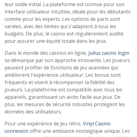
leur solde initial. La plateforme est connue pour son
interface utilisateur intuitive, idéale pour les débutants
comme pour les experts. Les options de paris sont
variées, avec des limites qui s'adaptent à tous les
budgets. De plus, le casino est régulièrement audité
pour assurer une équité totale dans les jeux.
Dans le monde des casinos en ligne,
julius casino login
se démarque par son approche innovante. Les joueurs
peuvent profiter de fonctions de jeu avancées qui
améliorent l'expérience utilisateur. Les bonus sont
fréquents et visent à récompenser la fidélité des
joueurs. La plateforme est compatible avec tous les
appareils, garantissant un accès facile aux jeux. De
plus, les mesures de sécurité robustes protègent les
données des utilisateurs.
Pour une expérience de jeu rétro,
Vinyl Casino
connexion
offre une ambiance nostalgique unique. Les