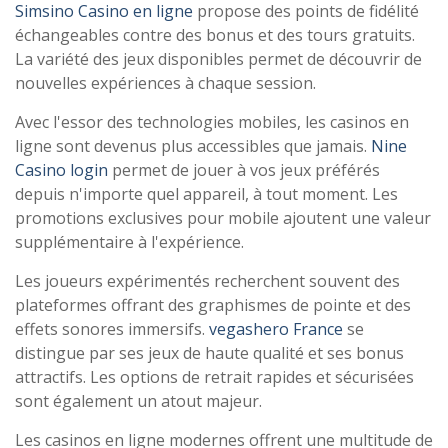
Simsino Casino en ligne
propose des points de fidélité
échangeables contre des bonus et des tours gratuits.
La variété des jeux disponibles permet de découvrir de
nouvelles expériences à chaque session.
Avec l'essor des technologies mobiles, les casinos en
ligne sont devenus plus accessibles que jamais.
Nine
Casino login
permet de jouer à vos jeux préférés
depuis n'importe quel appareil, à tout moment. Les
promotions exclusives pour mobile ajoutent une valeur
supplémentaire à l'expérience.
Les joueurs expérimentés recherchent souvent des
plateformes offrant des graphismes de pointe et des
effets sonores immersifs.
vegashero France
se
distingue par ses jeux de haute qualité et ses bonus
attractifs. Les options de retrait rapides et sécurisées
sont également un atout majeur.
Les casinos en ligne modernes offrent une multitude de