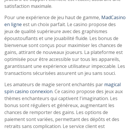
satisfaction maximale.
Pour une expérience de jeu haut de gamme,
MadCasino
en ligne
est un choix parfait. Le casino propose des
jeux de qualité supérieure avec des graphismes
époustouflants et une jouabilité fluide. Les bonus de
bienvenue sont conçus pour maximiser les chances de
gains, attirant de nouveaux joueurs. La plateforme est
optimisée pour être accessible sur tous les appareils,
garantissant une expérience utilisateur impeccable. Les
transactions sécurisées assurent un jeu sans souci.
Les amateurs de magie seront enchantés par
magical
spin casino connexion
. Ce casino propose des jeux aux
thèmes enchanteurs qui captivent l'imagination. Les
bonus sont réguliers et généreux, augmentant les
chances de remporter des gains. Les options de
paiement sont variées, permettant des dépôts et des
retraits sans complication. Le service client est