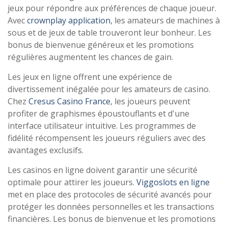
jeux pour répondre aux préférences de chaque joueur.
Avec
crownplay application
, les amateurs de machines à
sous et de jeux de table trouveront leur bonheur. Les
bonus de bienvenue généreux et les promotions
régulières augmentent les chances de gain.
Les jeux en ligne offrent une expérience de
divertissement inégalée pour les amateurs de casino.
Chez
Cresus Casino France
, les joueurs peuvent
profiter de graphismes époustouflants et d'une
interface utilisateur intuitive. Les programmes de
fidélité récompensent les joueurs réguliers avec des
avantages exclusifs.
Les casinos en ligne doivent garantir une sécurité
optimale pour attirer les joueurs.
Viggoslots en ligne
met en place des protocoles de sécurité avancés pour
protéger les données personnelles et les transactions
financières. Les bonus de bienvenue et les promotions