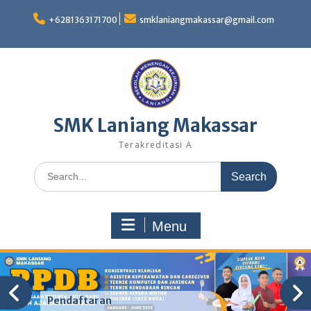
Skip
to
+6281363171700
smklaniangmakassar@gmail.com
content
SMK Laniang Makassar
Terakreditasi A
Search
for:
Menu
Pendaftaran