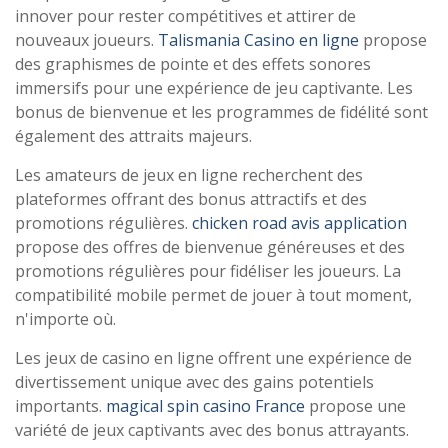
innover pour rester compétitives et attirer de
nouveaux joueurs.
Talismania Casino en ligne
propose
des graphismes de pointe et des effets sonores
immersifs pour une expérience de jeu captivante. Les
bonus de bienvenue et les programmes de fidélité sont
également des attraits majeurs.
Les amateurs de jeux en ligne recherchent des
plateformes offrant des bonus attractifs et des
promotions régulières.
chicken road avis application
propose des offres de bienvenue généreuses et des
promotions régulières pour fidéliser les joueurs. La
compatibilité mobile permet de jouer à tout moment,
n'importe où.
Les jeux de casino en ligne offrent une expérience de
divertissement unique avec des gains potentiels
importants.
magical spin casino France
propose une
variété de jeux captivants avec des bonus attrayants.