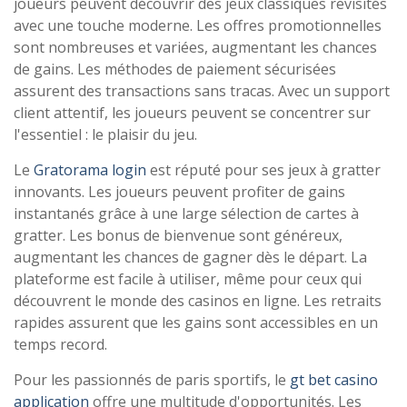
joueurs peuvent découvrir des jeux classiques revisités
avec une touche moderne. Les offres promotionnelles
sont nombreuses et variées, augmentant les chances
de gains. Les méthodes de paiement sécurisées
assurent des transactions sans tracas. Avec un support
client attentif, les joueurs peuvent se concentrer sur
l'essentiel : le plaisir du jeu.
Le
Gratorama login
est réputé pour ses jeux à gratter
innovants. Les joueurs peuvent profiter de gains
instantanés grâce à une large sélection de cartes à
gratter. Les bonus de bienvenue sont généreux,
augmentant les chances de gagner dès le départ. La
plateforme est facile à utiliser, même pour ceux qui
découvrent le monde des casinos en ligne. Les retraits
rapides assurent que les gains sont accessibles en un
temps record.
Pour les passionnés de paris sportifs, le
gt bet casino
application
offre une multitude d'opportunités. Les