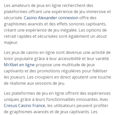
Les amateurs de jeux en ligne recherchent des
plateformes offrant une expérience de jeu immersive et
sécurisée.
Casino Alexander connexion
offre des
graphismes avancés et des effets sonores captivants,
créant une expérience de jeu inégalée. Les options de
retrait rapides et sécurisées sont également un atout
majeur.
Les jeux de casino en ligne sont devenus une activité de
loisir populaire grâce à leur accessibilité et leur variété.
MrXbet en ligne
propose une multitude de jeux
captivants et des promotions régulières pour fidéliser
les joueurs. Les croupiers en direct ajoutent une touche
de réalisme aux sessions de jeu.
Les plateformes de jeu en ligne offrent des expériences
uniques grâce à leurs fonctionnalités innovantes. Avec
Cresus Casino France
, les utilisateurs peuvent profiter
de graphismes avancés et de jeux captivants. Les