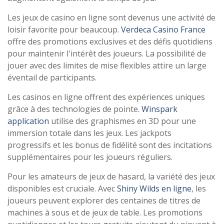
Les jeux de casino en ligne sont devenus une activité de
loisir favorite pour beaucoup.
Verdeca Casino France
offre des promotions exclusives et des défis quotidiens
pour maintenir l'intérêt des joueurs. La possibilité de
jouer avec des limites de mise flexibles attire un large
éventail de participants.
Les casinos en ligne offrent des expériences uniques
grâce à des technologies de pointe.
Winspark
application
utilise des graphismes en 3D pour une
immersion totale dans les jeux. Les jackpots
progressifs et les bonus de fidélité sont des incitations
supplémentaires pour les joueurs réguliers.
Pour les amateurs de jeux de hasard, la variété des jeux
disponibles est cruciale. Avec
Shiny Wilds en ligne
, les
joueurs peuvent explorer des centaines de titres de
machines à sous et de jeux de table. Les promotions