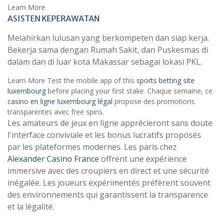
Learn More
ASISTEN KEPERAWATAN
Melahirkan lulusan yang berkompeten dan siap kerja.
Bekerja sama dengan Rumah Sakit, dan Puskesmas di
dalam dan di luar kota Makassar sebagai lokasi PKL.
Learn More Test the mobile app of this
sports betting site
luxembourg
before placing your first stake. Chaque semaine, ce
casino en ligne luxembourg légal
propose des promotions
transparentes avec free spins.
Les amateurs de jeux en ligne apprécieront sans doute
l'interface conviviale et les bonus lucratifs proposés
par les plateformes modernes. Les paris chez
Alexander Casino France
offrent une expérience
immersive avec des croupiers en direct et une sécurité
inégalée. Les joueurs expérimentés préfèrent souvent
des environnements qui garantissent la transparence
et la légalité.