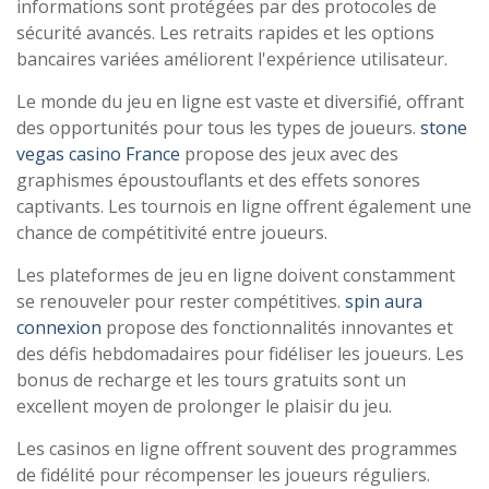
informations sont protégées par des protocoles de
sécurité avancés. Les retraits rapides et les options
bancaires variées améliorent l'expérience utilisateur.
Le monde du jeu en ligne est vaste et diversifié, offrant
des opportunités pour tous les types de joueurs.
stone
vegas casino France
propose des jeux avec des
graphismes époustouflants et des effets sonores
captivants. Les tournois en ligne offrent également une
chance de compétitivité entre joueurs.
Les plateformes de jeu en ligne doivent constamment
se renouveler pour rester compétitives.
spin aura
connexion
propose des fonctionnalités innovantes et
des défis hebdomadaires pour fidéliser les joueurs. Les
bonus de recharge et les tours gratuits sont un
excellent moyen de prolonger le plaisir du jeu.
Les casinos en ligne offrent souvent des programmes
de fidélité pour récompenser les joueurs réguliers.