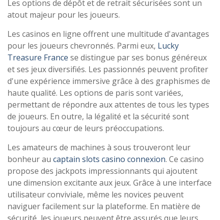
Les options de dépôt et de retrait sécurisées sont un
atout majeur pour les joueurs.
Les casinos en ligne offrent une multitude d'avantages
pour les joueurs chevronnés. Parmi eux,
Lucky
Treasure France
se distingue par ses bonus généreux
et ses jeux diversifiés. Les passionnés peuvent profiter
d'une expérience immersive grâce à des graphismes de
haute qualité. Les options de paris sont variées,
permettant de répondre aux attentes de tous les types
de joueurs. En outre, la légalité et la sécurité sont
toujours au cœur de leurs préoccupations.
Les amateurs de machines à sous trouveront leur
bonheur au
captain slots casino connexion
. Ce casino
propose des jackpots impressionnants qui ajoutent
une dimension excitante aux jeux. Grâce à une interface
utilisateur conviviale, même les novices peuvent
naviguer facilement sur la plateforme. En matière de
sécurité, les joueurs peuvent être assurés que leurs