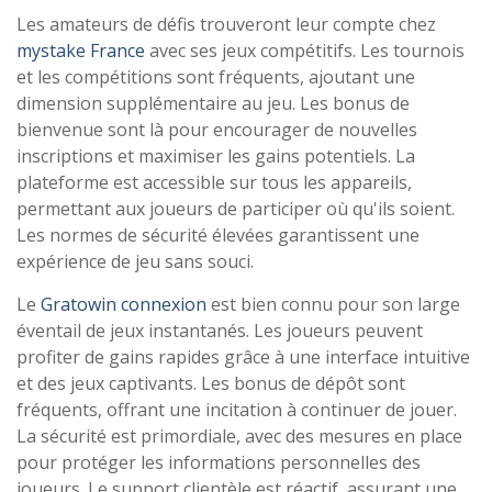
Les amateurs de défis trouveront leur compte chez
mystake France
avec ses jeux compétitifs. Les tournois
et les compétitions sont fréquents, ajoutant une
dimension supplémentaire au jeu. Les bonus de
bienvenue sont là pour encourager de nouvelles
inscriptions et maximiser les gains potentiels. La
plateforme est accessible sur tous les appareils,
permettant aux joueurs de participer où qu'ils soient.
Les normes de sécurité élevées garantissent une
expérience de jeu sans souci.
Le
Gratowin connexion
est bien connu pour son large
éventail de jeux instantanés. Les joueurs peuvent
profiter de gains rapides grâce à une interface intuitive
et des jeux captivants. Les bonus de dépôt sont
fréquents, offrant une incitation à continuer de jouer.
La sécurité est primordiale, avec des mesures en place
pour protéger les informations personnelles des
joueurs. Le support clientèle est réactif, assurant une