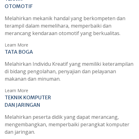
OTOMOTIF
Melahirkan mekanik handal yang berkompeten dan
terampil dalam memelihara, memperbaiki dan
merancang kendaraan otomotif yang berkualitas.
Learn More
TATA BOGA
Melahirkan Individu Kreatif yang memiliki keterampilan
di bidang pengolahan, penyajian dan pelayanan
makanan dan minuman.
Learn More
TEKNIK KOMPUTER
DAN JARINGAN
Melahirkan peserta didik yang dapat merancang,
mengembangkan, memperbaiki perangkat komputer
dan jaringan.