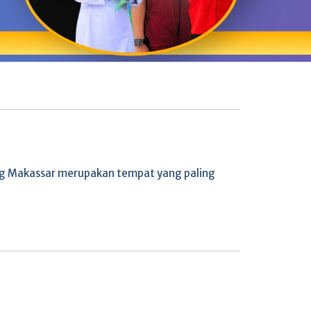
ng Makassar merupakan tempat yang paling