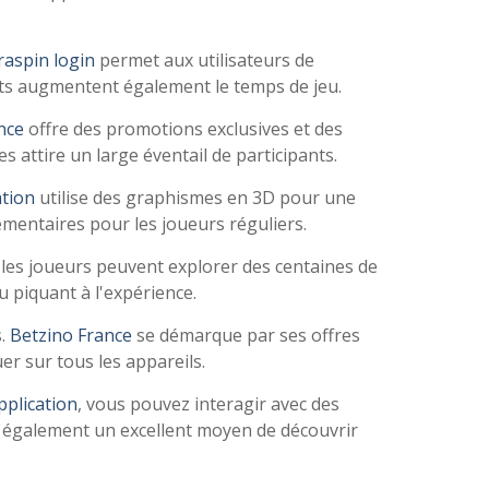
iraspin login
permet aux utilisateurs de
nts augmentent également le temps de jeu.
nce
offre des promotions exclusives et des
es attire un large éventail de participants.
ation
utilise des graphismes en 3D pour une
lémentaires pour les joueurs réguliers.
, les joueurs peuvent explorer des centaines de
u piquant à l'expérience.
s.
Betzino France
se démarque par ses offres
er sur tous les appareils.
plication
, vous pouvez interagir avec des
t également un excellent moyen de découvrir