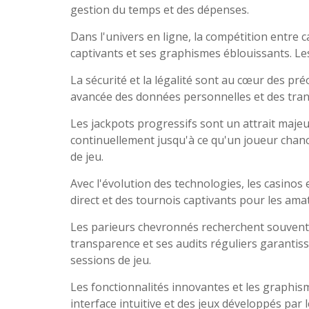
gestion du temps et des dépenses.
Dans l'univers en ligne, la compétition entre 
captivants et ses graphismes éblouissants. L
La sécurité et la légalité sont au cœur des pr
avancée des données personnelles et des transa
Les jackpots progressifs sont un attrait maje
continuellement jusqu'à ce qu'un joueur chance
de jeu.
Avec l'évolution des technologies, les casinos
direct et des tournois captivants pour les ama
Les parieurs chevronnés recherchent souvent d
transparence et ses audits réguliers garantis
sessions de jeu.
Les fonctionnalités innovantes et les graphis
interface intuitive et des jeux développés par