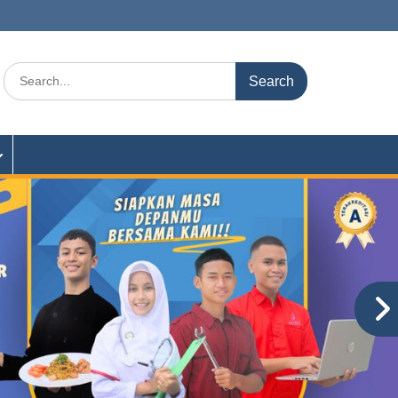
Search
for: