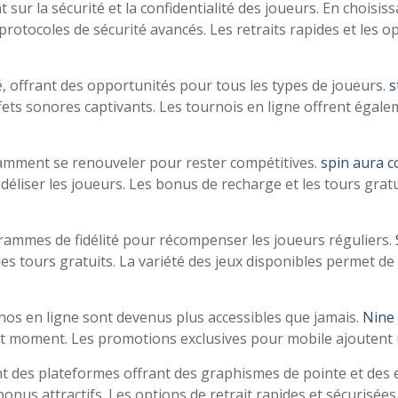
sur la sécurité et la confidentialité des joueurs. En choisis
rotocoles de sécurité avancés. Les retraits rapides et les o
ié, offrant des opportunités pour tous les types de joueurs.
s
ets sonores captivants. Les tournois en ligne offrent égale
tamment se renouveler pour rester compétitives.
spin aura 
déliser les joueurs. Les bonus de recharge et les tours grat
rammes de fidélité pour récompenser les joueurs réguliers.
es tours gratuits. La variété des jeux disponibles permet d
inos en ligne sont devenus plus accessibles que jamais.
Nine 
ut moment. Les promotions exclusives pour mobile ajoutent 
 des plateformes offrant des graphismes de pointe et des 
 bonus attractifs. Les options de retrait rapides et sécurisé