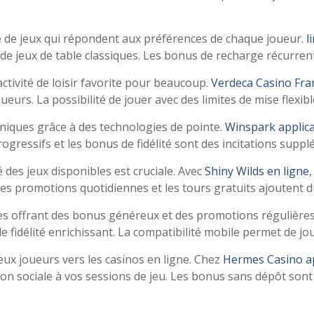
 de jeux qui répondent aux préférences de chaque joueur.
l
de jeux de table classiques. Les bonus de recharge récurre
ctivité de loisir favorite pour beaucoup.
Verdeca Casino Fra
ueurs. La possibilité de jouer avec des limites de mise flexibl
uniques grâce à des technologies de pointe.
Winspark applic
rogressifs et les bonus de fidélité sont des incitations supp
 des jeux disponibles est cruciale. Avec
Shiny Wilds en ligne
 Les promotions quotidiennes et les tours gratuits ajoutent d
es offrant des bonus généreux et des promotions régulière
idélité enrichissant. La compatibilité mobile permet de jou
reux joueurs vers les casinos en ligne. Chez
Hermes Casino ap
on sociale à vos sessions de jeu. Les bonus sans dépôt son