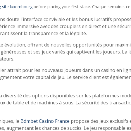
g site luxembourg
before placing your first stake. Chaque semaine, c
s doute l'interface conviviale et les bonus lucratifs propo
rience immersive avec des croupiers en direct et une sécur
ntissent la transparence et la légalité.
e évolution, offrant de nouvelles opportunités pour maximi
néreuses et ses jeux variés qui captivent les joueurs. La lé
ateurs.
r attrait pour les nouveaux joueurs dans un casino en ligne
mentent votre capital de jeu. Le service client est égaleme
a diversité des options disponibles sur les plateformes mo
x de table et de machines à sous. La sécurité des transactio
niques, le
Bdmbet Casino France
propose des jeux exclusifs e
bles, augmentant les chances de succès. Le jeu responsable