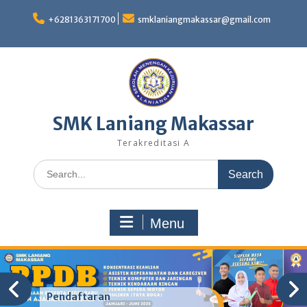
Skip
to
+6281363171700
smklaniangmakassar@gmail.com
content
SMK Laniang Makassar
Terakreditasi A
Search
for:
Menu
Pendaftaran