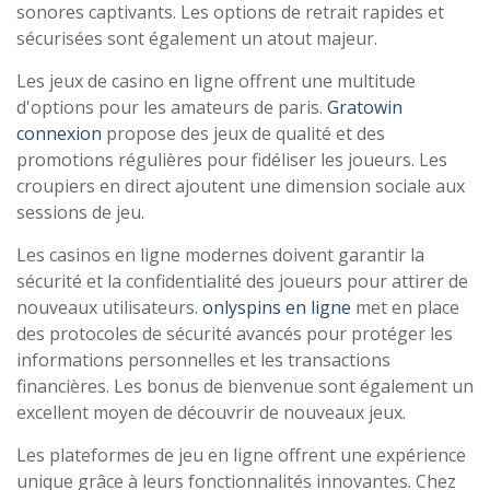
sonores captivants. Les options de retrait rapides et
sécurisées sont également un atout majeur.
Les jeux de casino en ligne offrent une multitude
d'options pour les amateurs de paris.
Gratowin
connexion
propose des jeux de qualité et des
promotions régulières pour fidéliser les joueurs. Les
croupiers en direct ajoutent une dimension sociale aux
sessions de jeu.
Les casinos en ligne modernes doivent garantir la
sécurité et la confidentialité des joueurs pour attirer de
nouveaux utilisateurs.
onlyspins en ligne
met en place
des protocoles de sécurité avancés pour protéger les
informations personnelles et les transactions
financières. Les bonus de bienvenue sont également un
excellent moyen de découvrir de nouveaux jeux.
Les plateformes de jeu en ligne offrent une expérience
unique grâce à leurs fonctionnalités innovantes. Chez