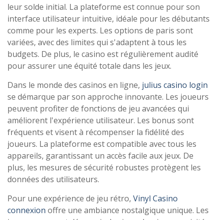
leur solde initial. La plateforme est connue pour son
interface utilisateur intuitive, idéale pour les débutants
comme pour les experts. Les options de paris sont
variées, avec des limites qui s'adaptent à tous les
budgets. De plus, le casino est régulièrement audité
pour assurer une équité totale dans les jeux.
Dans le monde des casinos en ligne,
julius casino login
se démarque par son approche innovante. Les joueurs
peuvent profiter de fonctions de jeu avancées qui
améliorent l'expérience utilisateur. Les bonus sont
fréquents et visent à récompenser la fidélité des
joueurs. La plateforme est compatible avec tous les
appareils, garantissant un accès facile aux jeux. De
plus, les mesures de sécurité robustes protègent les
données des utilisateurs.
Pour une expérience de jeu rétro,
Vinyl Casino
connexion
offre une ambiance nostalgique unique. Les