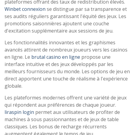
plateformes offrant des taux de redistribution élevés.
Winbet connexion
se distingue par sa transparence et
ses audits réguliers garantissant l'équité des jeux. Les
promotions saisonnières ajoutent une couche
d'excitation supplémentaire aux sessions de jeu.
Les fonctionnalités innovantes et les graphismes
avancés attirent de nombreux joueurs vers les casinos
en ligne. Le
brutal casino en ligne
propose une
interface intuitive et des jeux développés par les
meilleurs fournisseurs du monde. Les options de jeu en
direct apportent une touche de réalisme à l'expérience
globale.
Les plateformes modernes offrent une variété de jeux
qui répondent aux préférences de chaque joueur.
liraspin login
permet aux utilisateurs de profiter de
machines à sous passionnantes et de jeux de table
classiques. Les bonus de recharge récurrents
augmentent également le temps de jeu.