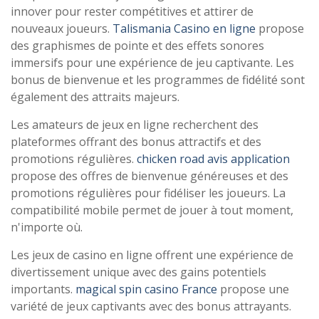
innover pour rester compétitives et attirer de
nouveaux joueurs.
Talismania Casino en ligne
propose
des graphismes de pointe et des effets sonores
immersifs pour une expérience de jeu captivante. Les
bonus de bienvenue et les programmes de fidélité sont
également des attraits majeurs.
Les amateurs de jeux en ligne recherchent des
plateformes offrant des bonus attractifs et des
promotions régulières.
chicken road avis application
propose des offres de bienvenue généreuses et des
promotions régulières pour fidéliser les joueurs. La
compatibilité mobile permet de jouer à tout moment,
n'importe où.
Les jeux de casino en ligne offrent une expérience de
divertissement unique avec des gains potentiels
importants.
magical spin casino France
propose une
variété de jeux captivants avec des bonus attrayants.