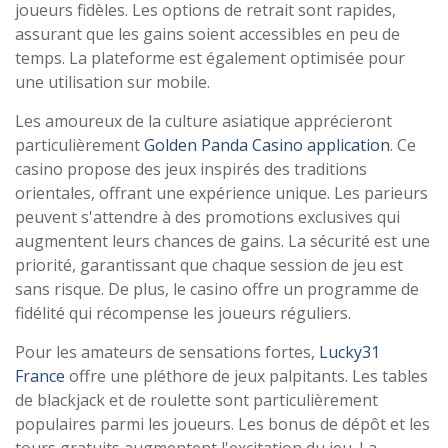
joueurs fidèles. Les options de retrait sont rapides,
assurant que les gains soient accessibles en peu de
temps. La plateforme est également optimisée pour
une utilisation sur mobile.
Les amoureux de la culture asiatique apprécieront
particulièrement
Golden Panda Casino application
. Ce
casino propose des jeux inspirés des traditions
orientales, offrant une expérience unique. Les parieurs
peuvent s'attendre à des promotions exclusives qui
augmentent leurs chances de gains. La sécurité est une
priorité, garantissant que chaque session de jeu est
sans risque. De plus, le casino offre un programme de
fidélité qui récompense les joueurs réguliers.
Pour les amateurs de sensations fortes,
Lucky31
France
offre une pléthore de jeux palpitants. Les tables
de blackjack et de roulette sont particulièrement
populaires parmi les joueurs. Les bonus de dépôt et les