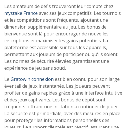
Les amateurs de défis trouveront leur compte chez
mystake France
avec ses jeux compétitifs. Les tournois
et les compétitions sont fréquents, ajoutant une
dimension supplémentaire au jeu. Les bonus de
bienvenue sont là pour encourager de nouvelles
inscriptions et maximiser les gains potentiels. La
plateforme est accessible sur tous les appareils,
permettant aux joueurs de participer où qu'ils soient.
Les normes de sécurité élevées garantissent une
expérience de jeu sans souci.
Le
Gratowin connexion
est bien connu pour son large
éventail de jeux instantanés. Les joueurs peuvent
profiter de gains rapides grâce à une interface intuitive
et des jeux captivants. Les bonus de dépôt sont
fréquents, offrant une incitation à continuer de jouer.
La sécurité est primordiale, avec des mesures en place
pour protéger les informations personnelles des
joueurs. Le support clientèle est réactif, assurant une