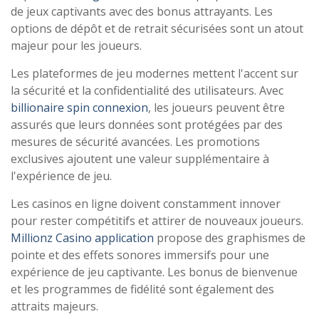
de jeux captivants avec des bonus attrayants. Les
options de dépôt et de retrait sécurisées sont un atout
majeur pour les joueurs.
Les plateformes de jeu modernes mettent l'accent sur
la sécurité et la confidentialité des utilisateurs. Avec
billionaire spin connexion
, les joueurs peuvent être
assurés que leurs données sont protégées par des
mesures de sécurité avancées. Les promotions
exclusives ajoutent une valeur supplémentaire à
l'expérience de jeu.
Les casinos en ligne doivent constamment innover
pour rester compétitifs et attirer de nouveaux joueurs.
Millionz Casino application
propose des graphismes de
pointe et des effets sonores immersifs pour une
expérience de jeu captivante. Les bonus de bienvenue
et les programmes de fidélité sont également des
attraits majeurs.