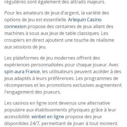
régulières sont également des attraits majeurs.
Pour les amateurs de jeux d'argent, la variété des
options de jeu est essentielle.
Arlequin Casino
connexion
propose des centaines de jeux allant des
machines à sous aux jeux de table classiques. Les
croupiers en direct ajoutent une touche de réalisme
aux sessions de jeu.
Les plateformes de jeu modernes offrent des
expériences personnalisées pour chaque joueur. Avec
spin aura France
, les utilisateurs peuvent accéder à des
jeux adaptés à leurs préférences. Les programmes de
récompenses et les promotions exclusives augmentent
l'engagement des joueurs.
Les casinos en ligne sont devenus une alternative
populaire aux établissements physiques grâce à leur
accessibilité.
winbet en ligne
propose des jeux
disponibles 24/7, permettant de jouer à tout moment.