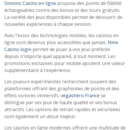
Simsino Casino en ligne
propose des points de fidélité
échangeables contre des bonus et des tours gratuits.
La variété des jeux disponibles permet de découvrir de
nouvelles expériences à chaque session.
Avec l'essor des technologies mobiles, les casinos en
ligne sont devenus plus accessibles que jamais.
Nine
Casino login
permet de jouer à vos jeux préférés
depuis n'importe quel appareil, à tout moment. Les
promotions exclusives pour mobile ajoutent une valeur
supplémentaire à l'expérience.
Les joueurs expérimentés recherchent souvent des
plateformes offrant des graphismes de pointe et des
effets sonores immersifs.
vegashero France
se
distingue par ses jeux de haute qualité et ses bonus
attractifs. Les options de retrait rapides et sécurisées
sont également un atout majeur.
Les casinos en ligne modernes offrent une multitude de