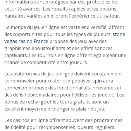
informations sont protégées par des protocoles de
sécurité avancés. Les retraits rapides et les options
bancaires variées améliorent l'expérience utilisateur.
Le monde du jeu en ligne est vaste et diversifié, offrant
des opportunités pour tous les types de joueurs.
stone
vegas casino France
propose des jeux avec des
graphismes époustouflants et des effets sonores
captivants. Les tournois en ligne offrent également une
chance de compétitivité entre joueurs.
Les plateformes de jeu en ligne doivent constamment
se renouveler pour rester compétitives.
spin aura
connexion
propose des fonctionnalités innovantes et
des défis hebdomadaires pour fidéliser les joueurs. Les
bonus de recharge et les tours gratuits sont un
excellent moyen de prolonger le plaisir du jeu.
Les casinos en ligne offrent souvent des programmes
de fidélité pour récompenser les joueurs réguliers.