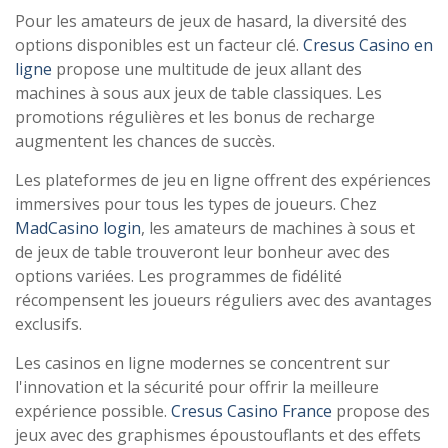
Pour les amateurs de jeux de hasard, la diversité des
options disponibles est un facteur clé.
Cresus Casino en
ligne
propose une multitude de jeux allant des
machines à sous aux jeux de table classiques. Les
promotions régulières et les bonus de recharge
augmentent les chances de succès.
Les plateformes de jeu en ligne offrent des expériences
immersives pour tous les types de joueurs. Chez
MadCasino login
, les amateurs de machines à sous et
de jeux de table trouveront leur bonheur avec des
options variées. Les programmes de fidélité
récompensent les joueurs réguliers avec des avantages
exclusifs.
Les casinos en ligne modernes se concentrent sur
l'innovation et la sécurité pour offrir la meilleure
expérience possible.
Cresus Casino France
propose des
jeux avec des graphismes époustouflants et des effets