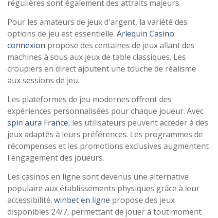
régulières sont également des attraits majeurs.
Pour les amateurs de jeux d'argent, la variété des
options de jeu est essentielle.
Arlequin Casino
connexion
propose des centaines de jeux allant des
machines à sous aux jeux de table classiques. Les
croupiers en direct ajoutent une touche de réalisme
aux sessions de jeu.
Les plateformes de jeu modernes offrent des
expériences personnalisées pour chaque joueur. Avec
spin aura France
, les utilisateurs peuvent accéder à des
jeux adaptés à leurs préférences. Les programmes de
récompenses et les promotions exclusives augmentent
l'engagement des joueurs.
Les casinos en ligne sont devenus une alternative
populaire aux établissements physiques grâce à leur
accessibilité.
winbet en ligne
propose des jeux
disponibles 24/7, permettant de jouer à tout moment.