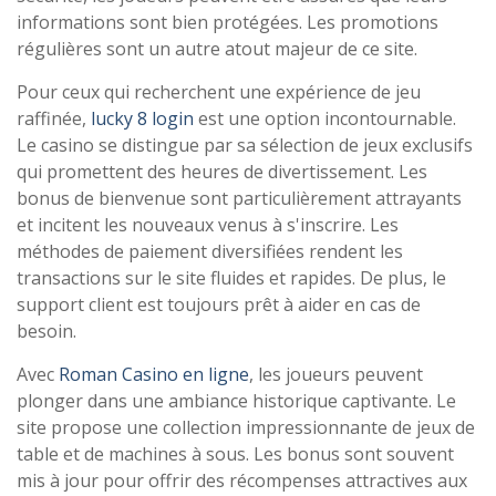
informations sont bien protégées. Les promotions
régulières sont un autre atout majeur de ce site.
Pour ceux qui recherchent une expérience de jeu
raffinée,
lucky 8 login
est une option incontournable.
Le casino se distingue par sa sélection de jeux exclusifs
qui promettent des heures de divertissement. Les
bonus de bienvenue sont particulièrement attrayants
et incitent les nouveaux venus à s'inscrire. Les
méthodes de paiement diversifiées rendent les
transactions sur le site fluides et rapides. De plus, le
support client est toujours prêt à aider en cas de
besoin.
Avec
Roman Casino en ligne
, les joueurs peuvent
plonger dans une ambiance historique captivante. Le
site propose une collection impressionnante de jeux de
table et de machines à sous. Les bonus sont souvent
mis à jour pour offrir des récompenses attractives aux