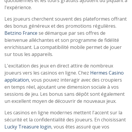
quotidiennes et les tours gratuits ajoutent du piquant à
l'expérience.
Les joueurs cherchent souvent des plateformes offrant
des bonus généreux et des promotions régulières.
Betzino France
se démarque par ses offres de
bienvenue alléchantes et son programme de fidélité
enrichissant. La compatibilité mobile permet de jouer
sur tous les appareils.
L'excitation des jeux en direct attire de nombreux
joueurs vers les casinos en ligne. Chez
Hermes Casino
application
, vous pouvez interagir avec des croupiers
en temps réel, ajoutant une dimension sociale à vos
sessions de jeu. Les bonus sans dépôt sont également
un excellent moyen de découvrir de nouveaux jeux.
Les casinos en ligne modernes mettent l'accent sur la
sécurité et la confidentialité des joueurs. En choisissant
Lucky Treasure login
, vous êtes assuré que vos