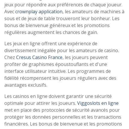
jeux pour répondre aux préférences de chaque joueur.
Avec
crownplay application
, les amateurs de machines à
sous et de jeux de table trouveront leur bonheur. Les
bonus de bienvenue généreux et les promotions
régulières augmentent les chances de gain.
Les jeux en ligne offrent une expérience de
divertissement inégalée pour les amateurs de casino.
Chez
Cresus Casino France
, les joueurs peuvent
profiter de graphismes époustouflants et d'une
interface utilisateur intuitive. Les programmes de
fidélité récompensent les joueurs réguliers avec des
avantages exclusifs.
Les casinos en ligne doivent garantir une sécurité
optimale pour attirer les joueurs.
Viggoslots en ligne
met en place des protocoles de sécurité avancés pour
protéger les données personnelles et les transactions
financières. Les bonus de bienvenue et les promotions