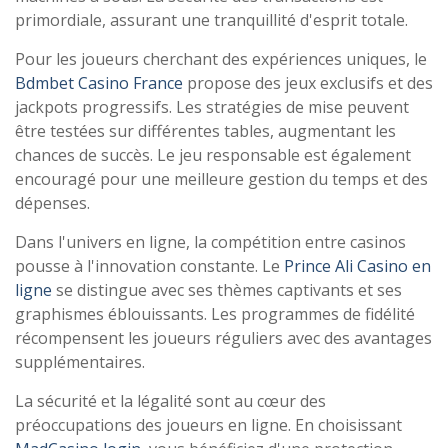
primordiale, assurant une tranquillité d'esprit totale.
Pour les joueurs cherchant des expériences uniques, le
Bdmbet Casino France
propose des jeux exclusifs et des
jackpots progressifs. Les stratégies de mise peuvent
être testées sur différentes tables, augmentant les
chances de succès. Le jeu responsable est également
encouragé pour une meilleure gestion du temps et des
dépenses.
Dans l'univers en ligne, la compétition entre casinos
pousse à l'innovation constante. Le
Prince Ali Casino en
ligne
se distingue avec ses thèmes captivants et ses
graphismes éblouissants. Les programmes de fidélité
récompensent les joueurs réguliers avec des avantages
supplémentaires.
La sécurité et la légalité sont au cœur des
préoccupations des joueurs en ligne. En choisissant