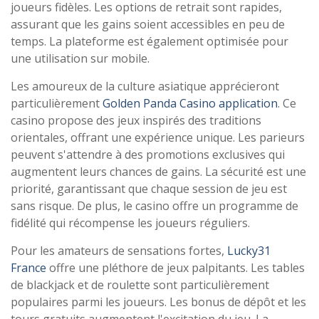
joueurs fidèles. Les options de retrait sont rapides,
assurant que les gains soient accessibles en peu de
temps. La plateforme est également optimisée pour
une utilisation sur mobile.
Les amoureux de la culture asiatique apprécieront
particulièrement
Golden Panda Casino application
. Ce
casino propose des jeux inspirés des traditions
orientales, offrant une expérience unique. Les parieurs
peuvent s'attendre à des promotions exclusives qui
augmentent leurs chances de gains. La sécurité est une
priorité, garantissant que chaque session de jeu est
sans risque. De plus, le casino offre un programme de
fidélité qui récompense les joueurs réguliers.
Pour les amateurs de sensations fortes,
Lucky31
France
offre une pléthore de jeux palpitants. Les tables
de blackjack et de roulette sont particulièrement
populaires parmi les joueurs. Les bonus de dépôt et les