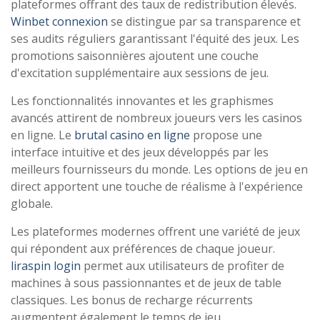
plateformes offrant des taux de redistribution élevés.
Winbet connexion
se distingue par sa transparence et
ses audits réguliers garantissant l'équité des jeux. Les
promotions saisonnières ajoutent une couche
d'excitation supplémentaire aux sessions de jeu.
Les fonctionnalités innovantes et les graphismes
avancés attirent de nombreux joueurs vers les casinos
en ligne. Le
brutal casino en ligne
propose une
interface intuitive et des jeux développés par les
meilleurs fournisseurs du monde. Les options de jeu en
direct apportent une touche de réalisme à l'expérience
globale.
Les plateformes modernes offrent une variété de jeux
qui répondent aux préférences de chaque joueur.
liraspin login
permet aux utilisateurs de profiter de
machines à sous passionnantes et de jeux de table
classiques. Les bonus de recharge récurrents
augmentent également le temps de jeu.