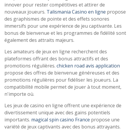
innover pour rester compétitives et attirer de
nouveaux joueurs.
Talismania Casino en ligne
propose
des graphismes de pointe et des effets sonores
immersifs pour une expérience de jeu captivante. Les
bonus de bienvenue et les programmes de fidélité sont
également des attraits majeurs.
Les amateurs de jeux en ligne recherchent des
plateformes offrant des bonus attractifs et des
promotions régulières.
chicken road avis application
propose des offres de bienvenue généreuses et des
promotions régulières pour fidéliser les joueurs. La
compatibilité mobile permet de jouer à tout moment,
n'importe où.
Les jeux de casino en ligne offrent une expérience de
divertissement unique avec des gains potentiels
importants.
magical spin casino France
propose une
variété de jeux captivants avec des bonus attrayants.