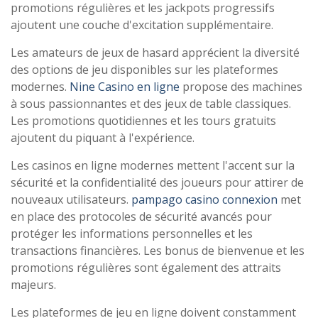
promotions régulières et les jackpots progressifs
ajoutent une couche d'excitation supplémentaire.
Les amateurs de jeux de hasard apprécient la diversité
des options de jeu disponibles sur les plateformes
modernes.
Nine Casino en ligne
propose des machines
à sous passionnantes et des jeux de table classiques.
Les promotions quotidiennes et les tours gratuits
ajoutent du piquant à l'expérience.
Les casinos en ligne modernes mettent l'accent sur la
sécurité et la confidentialité des joueurs pour attirer de
nouveaux utilisateurs.
pampago casino connexion
met
en place des protocoles de sécurité avancés pour
protéger les informations personnelles et les
transactions financières. Les bonus de bienvenue et les
promotions régulières sont également des attraits
majeurs.
Les plateformes de jeu en ligne doivent constamment