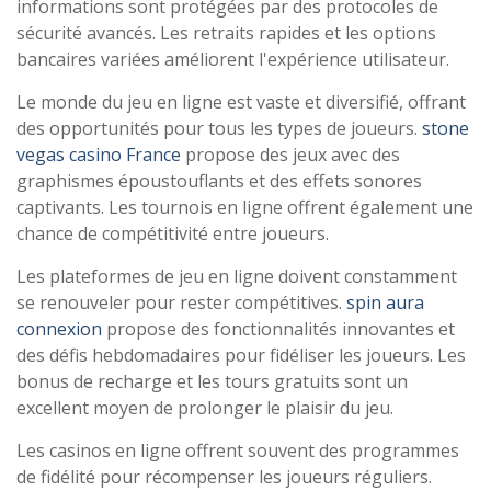
informations sont protégées par des protocoles de
sécurité avancés. Les retraits rapides et les options
bancaires variées améliorent l'expérience utilisateur.
Le monde du jeu en ligne est vaste et diversifié, offrant
des opportunités pour tous les types de joueurs.
stone
vegas casino France
propose des jeux avec des
graphismes époustouflants et des effets sonores
captivants. Les tournois en ligne offrent également une
chance de compétitivité entre joueurs.
Les plateformes de jeu en ligne doivent constamment
se renouveler pour rester compétitives.
spin aura
connexion
propose des fonctionnalités innovantes et
des défis hebdomadaires pour fidéliser les joueurs. Les
bonus de recharge et les tours gratuits sont un
excellent moyen de prolonger le plaisir du jeu.
Les casinos en ligne offrent souvent des programmes
de fidélité pour récompenser les joueurs réguliers.