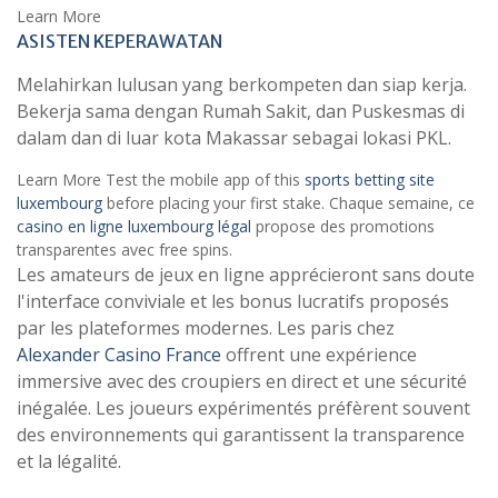
Learn More
ASISTEN KEPERAWATAN
Melahirkan lulusan yang berkompeten dan siap kerja.
Bekerja sama dengan Rumah Sakit, dan Puskesmas di
dalam dan di luar kota Makassar sebagai lokasi PKL.
Learn More Test the mobile app of this
sports betting site
luxembourg
before placing your first stake. Chaque semaine, ce
casino en ligne luxembourg légal
propose des promotions
transparentes avec free spins.
Les amateurs de jeux en ligne apprécieront sans doute
l'interface conviviale et les bonus lucratifs proposés
par les plateformes modernes. Les paris chez
Alexander Casino France
offrent une expérience
immersive avec des croupiers en direct et une sécurité
inégalée. Les joueurs expérimentés préfèrent souvent
des environnements qui garantissent la transparence
et la légalité.