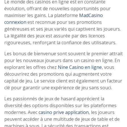
Le monde des casinos en ligne est en constante
évolution, offrant de nouvelles opportunités pour
maximiser les gains. La plateforme
MadCasino
connexion
est reconnue pour ses promotions
généreuses et ses jeux variés qui captivent les joueurs.
La légalité des jeux est assurée par des licences
rigoureuses, renforçant la confiance des utilisateurs.
Les bonus de bienvenue sont souvent le premier attrait
pour les nouveaux joueurs dans un casino en ligne. En
explorant les offres chez
Nine Casino en ligne
, vous
découvrirez des promotions qui augmentent votre
capital de jeu. Le service client est également un facteur
clé pour garantir une expérience de jeu sans souci.
Les passionnés de jeux de hasard apprécient la
diversité des options disponibles sur les plateformes
modernes. Avec
casino prive application
, les joueurs
peuvent accéder à une multitude de jeux de table et de
machines à sous. La sécurité des transactions est