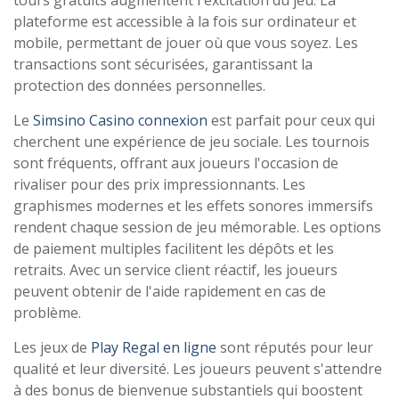
tours gratuits augmentent l'excitation du jeu. La
plateforme est accessible à la fois sur ordinateur et
mobile, permettant de jouer où que vous soyez. Les
transactions sont sécurisées, garantissant la
protection des données personnelles.
Le
Simsino Casino connexion
est parfait pour ceux qui
cherchent une expérience de jeu sociale. Les tournois
sont fréquents, offrant aux joueurs l'occasion de
rivaliser pour des prix impressionnants. Les
graphismes modernes et les effets sonores immersifs
rendent chaque session de jeu mémorable. Les options
de paiement multiples facilitent les dépôts et les
retraits. Avec un service client réactif, les joueurs
peuvent obtenir de l'aide rapidement en cas de
problème.
Les jeux de
Play Regal en ligne
sont réputés pour leur
qualité et leur diversité. Les joueurs peuvent s'attendre
à des bonus de bienvenue substantiels qui boostent