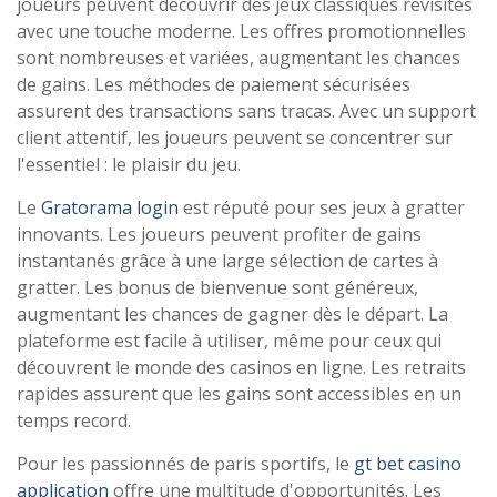
joueurs peuvent découvrir des jeux classiques revisités
avec une touche moderne. Les offres promotionnelles
sont nombreuses et variées, augmentant les chances
de gains. Les méthodes de paiement sécurisées
assurent des transactions sans tracas. Avec un support
client attentif, les joueurs peuvent se concentrer sur
l'essentiel : le plaisir du jeu.
Le
Gratorama login
est réputé pour ses jeux à gratter
innovants. Les joueurs peuvent profiter de gains
instantanés grâce à une large sélection de cartes à
gratter. Les bonus de bienvenue sont généreux,
augmentant les chances de gagner dès le départ. La
plateforme est facile à utiliser, même pour ceux qui
découvrent le monde des casinos en ligne. Les retraits
rapides assurent que les gains sont accessibles en un
temps record.
Pour les passionnés de paris sportifs, le
gt bet casino
application
offre une multitude d'opportunités. Les