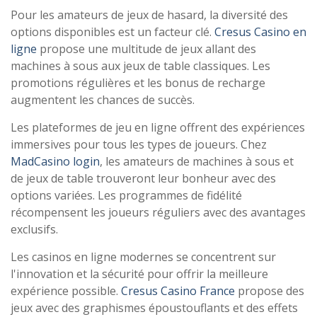
Pour les amateurs de jeux de hasard, la diversité des
options disponibles est un facteur clé.
Cresus Casino en
ligne
propose une multitude de jeux allant des
machines à sous aux jeux de table classiques. Les
promotions régulières et les bonus de recharge
augmentent les chances de succès.
Les plateformes de jeu en ligne offrent des expériences
immersives pour tous les types de joueurs. Chez
MadCasino login
, les amateurs de machines à sous et
de jeux de table trouveront leur bonheur avec des
options variées. Les programmes de fidélité
récompensent les joueurs réguliers avec des avantages
exclusifs.
Les casinos en ligne modernes se concentrent sur
l'innovation et la sécurité pour offrir la meilleure
expérience possible.
Cresus Casino France
propose des
jeux avec des graphismes époustouflants et des effets