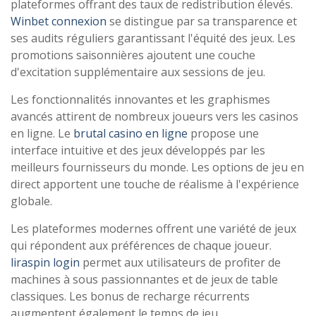
plateformes offrant des taux de redistribution élevés.
Winbet connexion
se distingue par sa transparence et
ses audits réguliers garantissant l'équité des jeux. Les
promotions saisonnières ajoutent une couche
d'excitation supplémentaire aux sessions de jeu.
Les fonctionnalités innovantes et les graphismes
avancés attirent de nombreux joueurs vers les casinos
en ligne. Le
brutal casino en ligne
propose une
interface intuitive et des jeux développés par les
meilleurs fournisseurs du monde. Les options de jeu en
direct apportent une touche de réalisme à l'expérience
globale.
Les plateformes modernes offrent une variété de jeux
qui répondent aux préférences de chaque joueur.
liraspin login
permet aux utilisateurs de profiter de
machines à sous passionnantes et de jeux de table
classiques. Les bonus de recharge récurrents
augmentent également le temps de jeu.