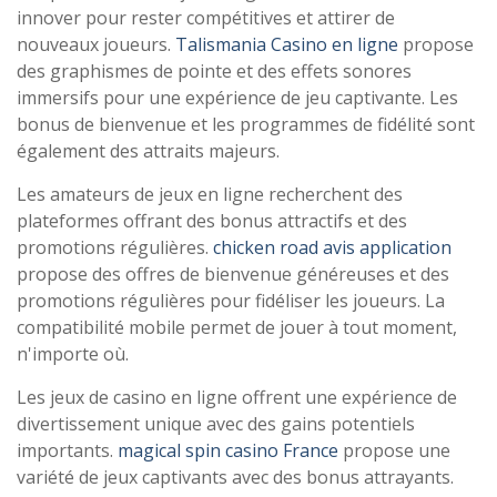
innover pour rester compétitives et attirer de
nouveaux joueurs.
Talismania Casino en ligne
propose
des graphismes de pointe et des effets sonores
immersifs pour une expérience de jeu captivante. Les
bonus de bienvenue et les programmes de fidélité sont
également des attraits majeurs.
Les amateurs de jeux en ligne recherchent des
plateformes offrant des bonus attractifs et des
promotions régulières.
chicken road avis application
propose des offres de bienvenue généreuses et des
promotions régulières pour fidéliser les joueurs. La
compatibilité mobile permet de jouer à tout moment,
n'importe où.
Les jeux de casino en ligne offrent une expérience de
divertissement unique avec des gains potentiels
importants.
magical spin casino France
propose une
variété de jeux captivants avec des bonus attrayants.