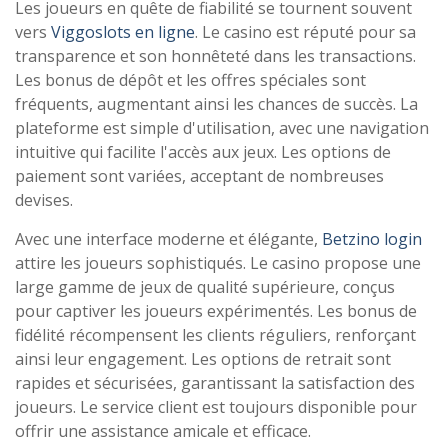
Les joueurs en quête de fiabilité se tournent souvent
vers
Viggoslots en ligne
. Le casino est réputé pour sa
transparence et son honnêteté dans les transactions.
Les bonus de dépôt et les offres spéciales sont
fréquents, augmentant ainsi les chances de succès. La
plateforme est simple d'utilisation, avec une navigation
intuitive qui facilite l'accès aux jeux. Les options de
paiement sont variées, acceptant de nombreuses
devises.
Avec une interface moderne et élégante,
Betzino login
attire les joueurs sophistiqués. Le casino propose une
large gamme de jeux de qualité supérieure, conçus
pour captiver les joueurs expérimentés. Les bonus de
fidélité récompensent les clients réguliers, renforçant
ainsi leur engagement. Les options de retrait sont
rapides et sécurisées, garantissant la satisfaction des
joueurs. Le service client est toujours disponible pour
offrir une assistance amicale et efficace.