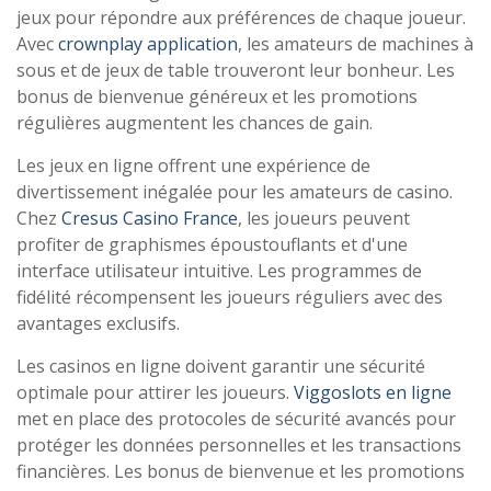
jeux pour répondre aux préférences de chaque joueur.
Avec
crownplay application
, les amateurs de machines à
sous et de jeux de table trouveront leur bonheur. Les
bonus de bienvenue généreux et les promotions
régulières augmentent les chances de gain.
Les jeux en ligne offrent une expérience de
divertissement inégalée pour les amateurs de casino.
Chez
Cresus Casino France
, les joueurs peuvent
profiter de graphismes époustouflants et d'une
interface utilisateur intuitive. Les programmes de
fidélité récompensent les joueurs réguliers avec des
avantages exclusifs.
Les casinos en ligne doivent garantir une sécurité
optimale pour attirer les joueurs.
Viggoslots en ligne
met en place des protocoles de sécurité avancés pour
protéger les données personnelles et les transactions
financières. Les bonus de bienvenue et les promotions