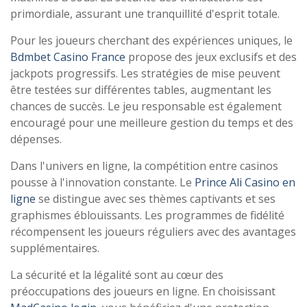
primordiale, assurant une tranquillité d'esprit totale.
Pour les joueurs cherchant des expériences uniques, le
Bdmbet Casino France
propose des jeux exclusifs et des
jackpots progressifs. Les stratégies de mise peuvent
être testées sur différentes tables, augmentant les
chances de succès. Le jeu responsable est également
encouragé pour une meilleure gestion du temps et des
dépenses.
Dans l'univers en ligne, la compétition entre casinos
pousse à l'innovation constante. Le
Prince Ali Casino en
ligne
se distingue avec ses thèmes captivants et ses
graphismes éblouissants. Les programmes de fidélité
récompensent les joueurs réguliers avec des avantages
supplémentaires.
La sécurité et la légalité sont au cœur des
préoccupations des joueurs en ligne. En choisissant