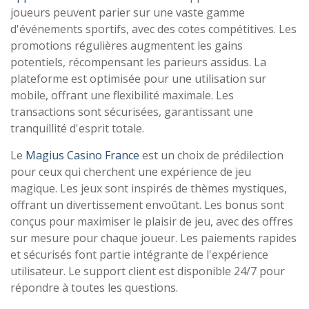
joueurs peuvent parier sur une vaste gamme
d'événements sportifs, avec des cotes compétitives. Les
promotions régulières augmentent les gains
potentiels, récompensant les parieurs assidus. La
plateforme est optimisée pour une utilisation sur
mobile, offrant une flexibilité maximale. Les
transactions sont sécurisées, garantissant une
tranquillité d'esprit totale.
Le
Magius Casino France
est un choix de prédilection
pour ceux qui cherchent une expérience de jeu
magique. Les jeux sont inspirés de thèmes mystiques,
offrant un divertissement envoûtant. Les bonus sont
conçus pour maximiser le plaisir de jeu, avec des offres
sur mesure pour chaque joueur. Les paiements rapides
et sécurisés font partie intégrante de l'expérience
utilisateur. Le support client est disponible 24/7 pour
répondre à toutes les questions.