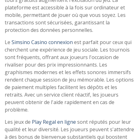
tours gratuits augmentent l'excitation du jeu. La
plateforme est accessible à la fois sur ordinateur et
mobile, permettant de jouer où que vous soyez. Les
transactions sont sécurisées, garantissant la
protection des données personnelles.
Le
Simsino Casino connexion
est parfait pour ceux qui
cherchent une expérience de jeu sociale. Les tournois
sont fréquents, offrant aux joueurs l'occasion de
rivaliser pour des prix impressionnants. Les
graphismes modernes et les effets sonores immersifs
rendent chaque session de jeu mémorable. Les options
de paiement multiples facilitent les dépôts et les
retraits. Avec un service client réactif, les joueurs
peuvent obtenir de l'aide rapidement en cas de
problème.
Les jeux de
Play Regal en ligne
sont réputés pour leur
qualité et leur diversité. Les joueurs peuvent s'attendre
à des bonus de bienvenue substantiels qui boostent