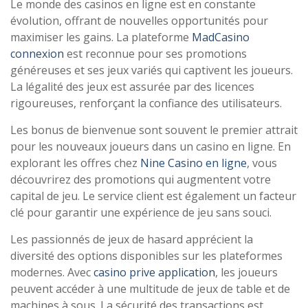
Le monde des casinos en ligne est en constante
évolution, offrant de nouvelles opportunités pour
maximiser les gains. La plateforme
MadCasino
connexion
est reconnue pour ses promotions
généreuses et ses jeux variés qui captivent les joueurs.
La légalité des jeux est assurée par des licences
rigoureuses, renforçant la confiance des utilisateurs.
Les bonus de bienvenue sont souvent le premier attrait
pour les nouveaux joueurs dans un casino en ligne. En
explorant les offres chez
Nine Casino en ligne
, vous
découvrirez des promotions qui augmentent votre
capital de jeu. Le service client est également un facteur
clé pour garantir une expérience de jeu sans souci.
Les passionnés de jeux de hasard apprécient la
diversité des options disponibles sur les plateformes
modernes. Avec
casino prive application
, les joueurs
peuvent accéder à une multitude de jeux de table et de
machines à sous. La sécurité des transactions est