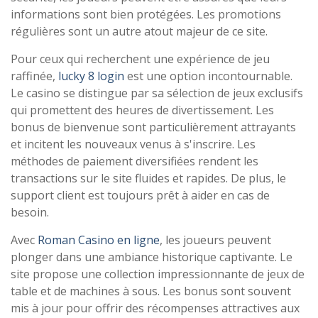
informations sont bien protégées. Les promotions
régulières sont un autre atout majeur de ce site.
Pour ceux qui recherchent une expérience de jeu
raffinée,
lucky 8 login
est une option incontournable.
Le casino se distingue par sa sélection de jeux exclusifs
qui promettent des heures de divertissement. Les
bonus de bienvenue sont particulièrement attrayants
et incitent les nouveaux venus à s'inscrire. Les
méthodes de paiement diversifiées rendent les
transactions sur le site fluides et rapides. De plus, le
support client est toujours prêt à aider en cas de
besoin.
Avec
Roman Casino en ligne
, les joueurs peuvent
plonger dans une ambiance historique captivante. Le
site propose une collection impressionnante de jeux de
table et de machines à sous. Les bonus sont souvent
mis à jour pour offrir des récompenses attractives aux