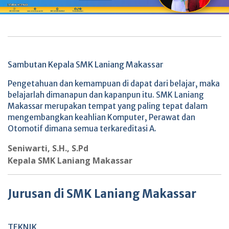
Sambutan Kepala SMK Laniang Makassar
Pengetahuan dan kemampuan di dapat dari belajar, maka
belajarlah dimanapun dan kapanpun itu. SMK Laniang
Makassar merupakan tempat yang paling tepat dalam
mengembangkan keahlian Komputer, Perawat dan
Otomotif dimana semua terkareditasi A.
Seniwarti, S.H., S.Pd
Kepala SMK Laniang Makassar
Jurusan di SMK Laniang Makassar
TEKNIK