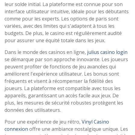
leur solde initial. La plateforme est connue pour son
interface utilisateur intuitive, idéale pour les débutants
comme pour les experts. Les options de paris sont
variées, avec des limites qui s'adaptent à tous les
budgets. De plus, le casino est régulièrement audité
pour assurer une équité totale dans les jeux.
Dans le monde des casinos en ligne,
julius casino login
se démarque par son approche innovante. Les joueurs
peuvent profiter de fonctions de jeu avancées qui
améliorent l'expérience utilisateur. Les bonus sont
fréquents et visent à récompenser la fidélité des
joueurs. La plateforme est compatible avec tous les
appareils, garantissant un accès facile aux jeux. De
plus, les mesures de sécurité robustes protègent les
données des utilisateurs.
Pour une expérience de jeu rétro,
Vinyl Casino
connexion
offre une ambiance nostalgique unique. Les