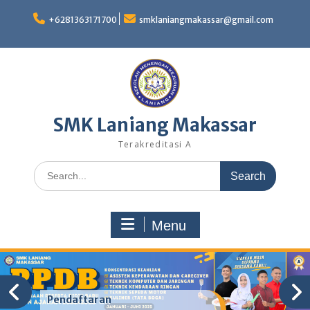
Skip
to
+6281363171700
smklaniangmakassar@gmail.com
content
SMK Laniang Makassar
Terakreditasi A
Search
for:
Menu
Pendaftaran