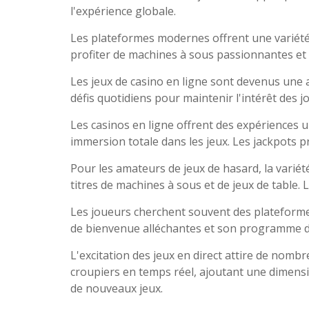
l'expérience globale.
Les plateformes modernes offrent une variété
profiter de machines à sous passionnantes et 
Les jeux de casino en ligne sont devenus une a
défis quotidiens pour maintenir l'intérêt des jo
Les casinos en ligne offrent des expériences 
immersion totale dans les jeux. Les jackpots p
Pour les amateurs de jeux de hasard, la variété
titres de machines à sous et de jeux de table.
Les joueurs cherchent souvent des plateform
de bienvenue alléchantes et son programme de f
L'excitation des jeux en direct attire de nomb
croupiers en temps réel, ajoutant une dimensi
de nouveaux jeux.