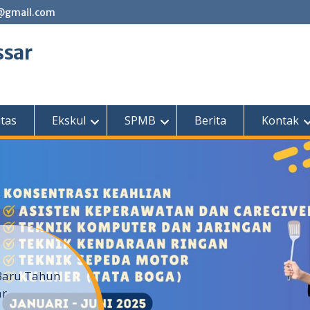
@gmail.com
ssar
itas
Ekskul
SPMB
Berita
Kontak
Baru Tahun
ar