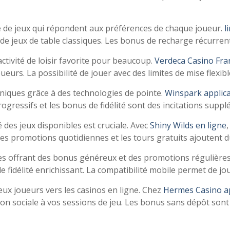
 de jeux qui répondent aux préférences de chaque joueur.
l
de jeux de table classiques. Les bonus de recharge récurre
ctivité de loisir favorite pour beaucoup.
Verdeca Casino Fra
ueurs. La possibilité de jouer avec des limites de mise flexibl
uniques grâce à des technologies de pointe.
Winspark applic
rogressifs et les bonus de fidélité sont des incitations supp
 des jeux disponibles est cruciale. Avec
Shiny Wilds en ligne
 Les promotions quotidiennes et les tours gratuits ajoutent d
es offrant des bonus généreux et des promotions régulière
idélité enrichissant. La compatibilité mobile permet de jou
reux joueurs vers les casinos en ligne. Chez
Hermes Casino ap
on sociale à vos sessions de jeu. Les bonus sans dépôt son