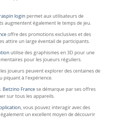
iraspin login
permet aux utilisateurs de
nts augmentent également le temps de jeu.
nce
offre des promotions exclusives et des
es attire un large éventail de participants.
ation
utilise des graphismes en 3D pour une
lémentaires pour les joueurs réguliers.
, les joueurs peuvent explorer des centaines de
u piquant à l'expérience.
s.
Betzino France
se démarque par ses offres
er sur tous les appareils.
plication
, vous pouvez interagir avec des
t également un excellent moyen de découvrir