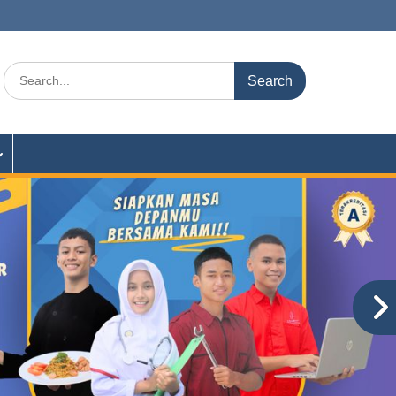
Search
for: