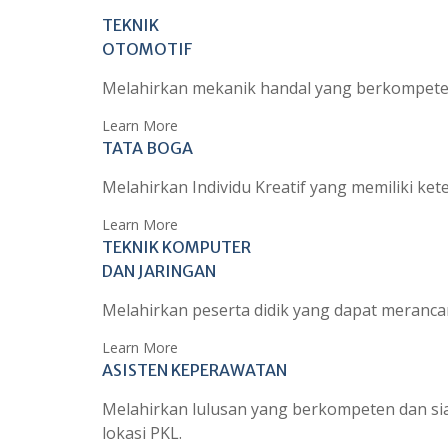
TEKNIK
OTOMOTIF
Melahirkan mekanik handal yang berkompeten
Learn More
TATA BOGA
Melahirkan Individu Kreatif yang memiliki k
Learn More
TEKNIK KOMPUTER
DAN JARINGAN
Melahirkan peserta didik yang dapat meran
Learn More
ASISTEN KEPERAWATAN
Melahirkan lulusan yang berkompeten dan sia
lokasi PKL.