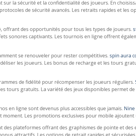
sur la sécurité et la confidentialité des joueurs. En choisis
rotocoles de sécurité avancés. Les retraits rapides et les o
ié, offrant des opportunités pour tous les types de joueurs.
s
ets sonores captivants. Les tournois en ligne offrent égale
tamment se renouveler pour rester compétitives.
spin aura 
déliser les joueurs. Les bonus de recharge et les tours grat
rammes de fidélité pour récompenser les joueurs réguliers.
es tours gratuits. La variété des jeux disponibles permet d
inos en ligne sont devenus plus accessibles que jamais.
Nine 
ut moment. Les promotions exclusives pour mobile ajoutent 
 des plateformes offrant des graphismes de pointe et des 
 bonus attractifs. Les options de retrait rapides et sécurisé