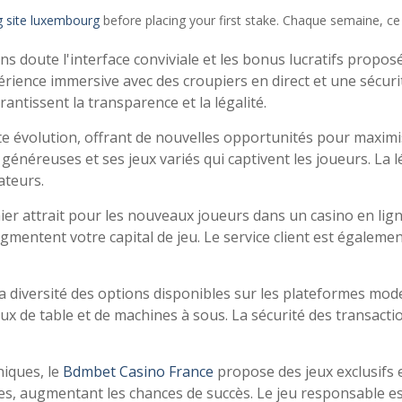
g site luxembourg
before placing your first stake. Chaque semaine, c
s doute l'interface conviviale et les bonus lucratifs propo
rience immersive avec des croupiers en direct et une sécur
ntissent la transparence et la légalité.
e évolution, offrant de nouvelles opportunités pour maximi
néreuses et ses jeux variés qui captivent les joueurs. La lé
ateurs.
r attrait pour les nouveaux joueurs dans un casino en ligne
mentent votre capital de jeu. Le service client est égaleme
a diversité des options disponibles sur les plateformes mo
x de table et de machines à sous. La sécurité des transactio
niques, le
Bdmbet Casino France
propose des jeux exclusifs e
bles, augmentant les chances de succès. Le jeu responsable