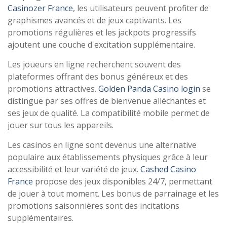
Casinozer France
, les utilisateurs peuvent profiter de
graphismes avancés et de jeux captivants. Les
promotions régulières et les jackpots progressifs
ajoutent une couche d'excitation supplémentaire.
Les joueurs en ligne recherchent souvent des
plateformes offrant des bonus généreux et des
promotions attractives.
Golden Panda Casino login
se
distingue par ses offres de bienvenue alléchantes et
ses jeux de qualité. La compatibilité mobile permet de
jouer sur tous les appareils.
Les casinos en ligne sont devenus une alternative
populaire aux établissements physiques grâce à leur
accessibilité et leur variété de jeux.
Cashed Casino
France
propose des jeux disponibles 24/7, permettant
de jouer à tout moment. Les bonus de parrainage et les
promotions saisonnières sont des incitations
supplémentaires.