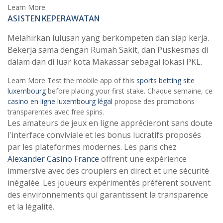
Learn More
ASISTEN KEPERAWATAN
Melahirkan lulusan yang berkompeten dan siap kerja.
Bekerja sama dengan Rumah Sakit, dan Puskesmas di
dalam dan di luar kota Makassar sebagai lokasi PKL.
Learn More Test the mobile app of this
sports betting site
luxembourg
before placing your first stake. Chaque semaine, ce
casino en ligne luxembourg légal
propose des promotions
transparentes avec free spins.
Les amateurs de jeux en ligne apprécieront sans doute
l'interface conviviale et les bonus lucratifs proposés
par les plateformes modernes. Les paris chez
Alexander Casino France
offrent une expérience
immersive avec des croupiers en direct et une sécurité
inégalée. Les joueurs expérimentés préfèrent souvent
des environnements qui garantissent la transparence
et la légalité.