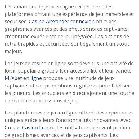
Les amateurs de jeux en ligne recherchent des
plateformes offrant une expérience de jeu immersive et
sécurisée.
Casino Alexander connexion
offre des
graphismes avancés et des effets sonores captivants,
créant une expérience de jeu inégalée. Les options de
retrait rapides et sécurisées sont également un atout
majeur.
Les jeux de casino en ligne sont devenus une activité de
loisir populaire grâce à leur accessibilité et leur variété.
MrXbet en ligne
propose une multitude de jeux
captivants et des promotions régulières pour fidéliser
les joueurs. Les croupiers en direct ajoutent une touche
de réalisme aux sessions de jeu.
Les plateformes de jeu en ligne offrent des expériences
uniques grâce à leurs fonctionnalités innovantes. Avec
Cresus Casino France
, les utilisateurs peuvent profiter
de graphismes avancés et de jeux captivants. Les