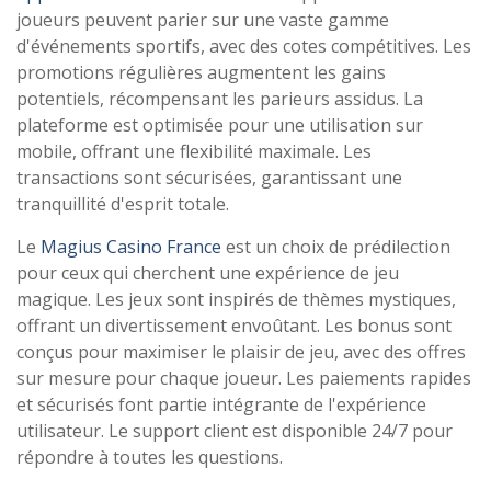
joueurs peuvent parier sur une vaste gamme
d'événements sportifs, avec des cotes compétitives. Les
promotions régulières augmentent les gains
potentiels, récompensant les parieurs assidus. La
plateforme est optimisée pour une utilisation sur
mobile, offrant une flexibilité maximale. Les
transactions sont sécurisées, garantissant une
tranquillité d'esprit totale.
Le
Magius Casino France
est un choix de prédilection
pour ceux qui cherchent une expérience de jeu
magique. Les jeux sont inspirés de thèmes mystiques,
offrant un divertissement envoûtant. Les bonus sont
conçus pour maximiser le plaisir de jeu, avec des offres
sur mesure pour chaque joueur. Les paiements rapides
et sécurisés font partie intégrante de l'expérience
utilisateur. Le support client est disponible 24/7 pour
répondre à toutes les questions.