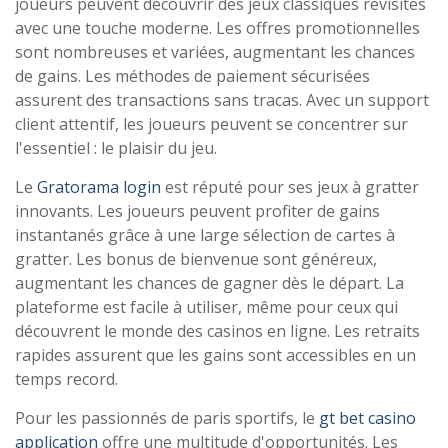
joueurs peuvent découvrir des jeux classiques revisités
avec une touche moderne. Les offres promotionnelles
sont nombreuses et variées, augmentant les chances
de gains. Les méthodes de paiement sécurisées
assurent des transactions sans tracas. Avec un support
client attentif, les joueurs peuvent se concentrer sur
l'essentiel : le plaisir du jeu.
Le
Gratorama login
est réputé pour ses jeux à gratter
innovants. Les joueurs peuvent profiter de gains
instantanés grâce à une large sélection de cartes à
gratter. Les bonus de bienvenue sont généreux,
augmentant les chances de gagner dès le départ. La
plateforme est facile à utiliser, même pour ceux qui
découvrent le monde des casinos en ligne. Les retraits
rapides assurent que les gains sont accessibles en un
temps record.
Pour les passionnés de paris sportifs, le
gt bet casino
application
offre une multitude d'opportunités. Les