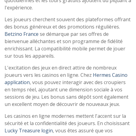
quotidiennes et les tours gratuits ajoutent du piquant à
l'expérience.
Les joueurs cherchent souvent des plateformes offrant
des bonus généreux et des promotions régulières.
Betzino France
se démarque par ses offres de
bienvenue alléchantes et son programme de fidélité
enrichissant. La compatibilité mobile permet de jouer
sur tous les appareils.
L'excitation des jeux en direct attire de nombreux
joueurs vers les casinos en ligne. Chez
Hermes Casino
application
, vous pouvez interagir avec des croupiers
en temps réel, ajoutant une dimension sociale à vos
sessions de jeu. Les bonus sans dépôt sont également
un excellent moyen de découvrir de nouveaux jeux.
Les casinos en ligne modernes mettent l'accent sur la
sécurité et la confidentialité des joueurs. En choisissant
Lucky Treasure login
, vous êtes assuré que vos