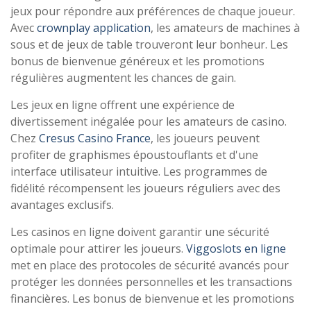
jeux pour répondre aux préférences de chaque joueur.
Avec
crownplay application
, les amateurs de machines à
sous et de jeux de table trouveront leur bonheur. Les
bonus de bienvenue généreux et les promotions
régulières augmentent les chances de gain.
Les jeux en ligne offrent une expérience de
divertissement inégalée pour les amateurs de casino.
Chez
Cresus Casino France
, les joueurs peuvent
profiter de graphismes époustouflants et d'une
interface utilisateur intuitive. Les programmes de
fidélité récompensent les joueurs réguliers avec des
avantages exclusifs.
Les casinos en ligne doivent garantir une sécurité
optimale pour attirer les joueurs.
Viggoslots en ligne
met en place des protocoles de sécurité avancés pour
protéger les données personnelles et les transactions
financières. Les bonus de bienvenue et les promotions