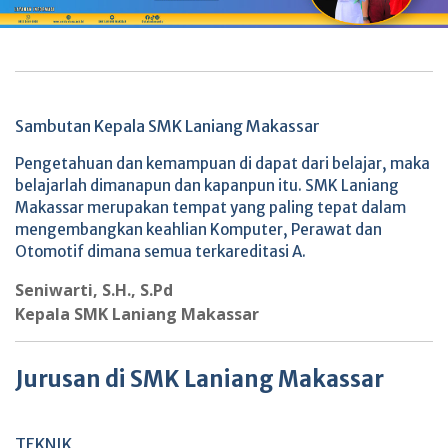
Sambutan Kepala SMK Laniang Makassar
Pengetahuan dan kemampuan di dapat dari belajar, maka
belajarlah dimanapun dan kapanpun itu. SMK Laniang
Makassar merupakan tempat yang paling tepat dalam
mengembangkan keahlian Komputer, Perawat dan
Otomotif dimana semua terkareditasi A.
Seniwarti, S.H., S.Pd
Kepala SMK Laniang Makassar
Jurusan di SMK Laniang Makassar
TEKNIK