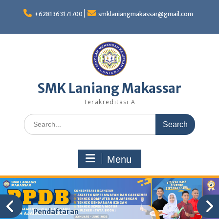
Skip
to
+6281363171700
smklaniangmakassar@gmail.com
content
SMK Laniang Makassar
Terakreditasi A
Search
for:
Menu
Pendaftaran