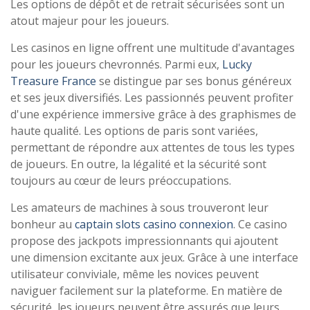
Les options de dépôt et de retrait sécurisées sont un
atout majeur pour les joueurs.
Les casinos en ligne offrent une multitude d'avantages
pour les joueurs chevronnés. Parmi eux,
Lucky
Treasure France
se distingue par ses bonus généreux
et ses jeux diversifiés. Les passionnés peuvent profiter
d'une expérience immersive grâce à des graphismes de
haute qualité. Les options de paris sont variées,
permettant de répondre aux attentes de tous les types
de joueurs. En outre, la légalité et la sécurité sont
toujours au cœur de leurs préoccupations.
Les amateurs de machines à sous trouveront leur
bonheur au
captain slots casino connexion
. Ce casino
propose des jackpots impressionnants qui ajoutent
une dimension excitante aux jeux. Grâce à une interface
utilisateur conviviale, même les novices peuvent
naviguer facilement sur la plateforme. En matière de
sécurité, les joueurs peuvent être assurés que leurs