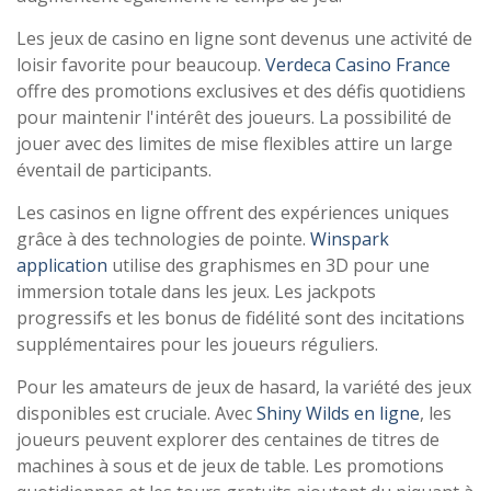
Les jeux de casino en ligne sont devenus une activité de
loisir favorite pour beaucoup.
Verdeca Casino France
offre des promotions exclusives et des défis quotidiens
pour maintenir l'intérêt des joueurs. La possibilité de
jouer avec des limites de mise flexibles attire un large
éventail de participants.
Les casinos en ligne offrent des expériences uniques
grâce à des technologies de pointe.
Winspark
application
utilise des graphismes en 3D pour une
immersion totale dans les jeux. Les jackpots
progressifs et les bonus de fidélité sont des incitations
supplémentaires pour les joueurs réguliers.
Pour les amateurs de jeux de hasard, la variété des jeux
disponibles est cruciale. Avec
Shiny Wilds en ligne
, les
joueurs peuvent explorer des centaines de titres de
machines à sous et de jeux de table. Les promotions