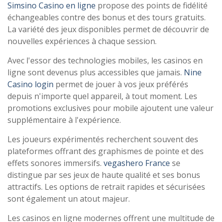
Simsino Casino en ligne
propose des points de fidélité
échangeables contre des bonus et des tours gratuits.
La variété des jeux disponibles permet de découvrir de
nouvelles expériences à chaque session.
Avec l'essor des technologies mobiles, les casinos en
ligne sont devenus plus accessibles que jamais.
Nine
Casino login
permet de jouer à vos jeux préférés
depuis n'importe quel appareil, à tout moment. Les
promotions exclusives pour mobile ajoutent une valeur
supplémentaire à l'expérience.
Les joueurs expérimentés recherchent souvent des
plateformes offrant des graphismes de pointe et des
effets sonores immersifs.
vegashero France
se
distingue par ses jeux de haute qualité et ses bonus
attractifs. Les options de retrait rapides et sécurisées
sont également un atout majeur.
Les casinos en ligne modernes offrent une multitude de