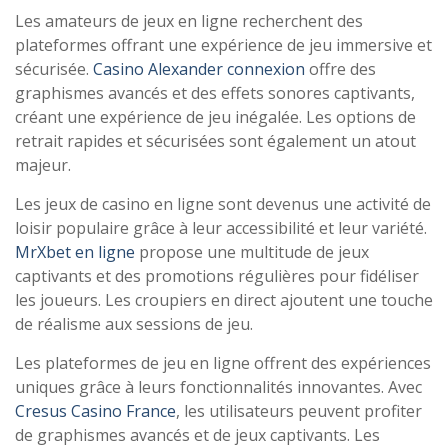
Les amateurs de jeux en ligne recherchent des
plateformes offrant une expérience de jeu immersive et
sécurisée.
Casino Alexander connexion
offre des
graphismes avancés et des effets sonores captivants,
créant une expérience de jeu inégalée. Les options de
retrait rapides et sécurisées sont également un atout
majeur.
Les jeux de casino en ligne sont devenus une activité de
loisir populaire grâce à leur accessibilité et leur variété.
MrXbet en ligne
propose une multitude de jeux
captivants et des promotions régulières pour fidéliser
les joueurs. Les croupiers en direct ajoutent une touche
de réalisme aux sessions de jeu.
Les plateformes de jeu en ligne offrent des expériences
uniques grâce à leurs fonctionnalités innovantes. Avec
Cresus Casino France
, les utilisateurs peuvent profiter
de graphismes avancés et de jeux captivants. Les