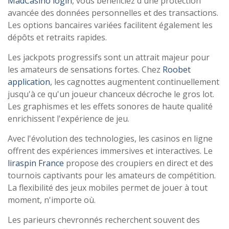
MadCasino login
, vous bénéficiez d'une protection
avancée des données personnelles et des transactions.
Les options bancaires variées facilitent également les
dépôts et retraits rapides.
Les jackpots progressifs sont un attrait majeur pour
les amateurs de sensations fortes. Chez
Roobet
application
, les cagnottes augmentent continuellement
jusqu'à ce qu'un joueur chanceux décroche le gros lot.
Les graphismes et les effets sonores de haute qualité
enrichissent l'expérience de jeu.
Avec l'évolution des technologies, les casinos en ligne
offrent des expériences immersives et interactives. Le
liraspin France
propose des croupiers en direct et des
tournois captivants pour les amateurs de compétition.
La flexibilité des jeux mobiles permet de jouer à tout
moment, n'importe où.
Les parieurs chevronnés recherchent souvent des