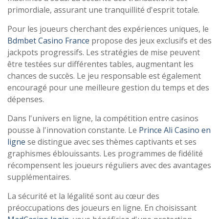
primordiale, assurant une tranquillité d'esprit totale.
Pour les joueurs cherchant des expériences uniques, le
Bdmbet Casino France
propose des jeux exclusifs et des
jackpots progressifs. Les stratégies de mise peuvent
être testées sur différentes tables, augmentant les
chances de succès. Le jeu responsable est également
encouragé pour une meilleure gestion du temps et des
dépenses.
Dans l'univers en ligne, la compétition entre casinos
pousse à l'innovation constante. Le
Prince Ali Casino en
ligne
se distingue avec ses thèmes captivants et ses
graphismes éblouissants. Les programmes de fidélité
récompensent les joueurs réguliers avec des avantages
supplémentaires.
La sécurité et la légalité sont au cœur des
préoccupations des joueurs en ligne. En choisissant