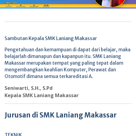
Sambutan Kepala SMK Laniang Makassar
Pengetahuan dan kemampuan di dapat dari belajar, maka
belajarlah dimanapun dan kapanpun itu. SMK Laniang
Makassar merupakan tempat yang paling tepat dalam
mengembangkan keahlian Komputer, Perawat dan
Otomotif dimana semua terkareditasi A.
Seniwarti, S.H., S.Pd
Kepala SMK Laniang Makassar
Jurusan di SMK Laniang Makassar
TEKNIK