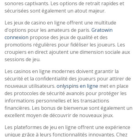
sonores captivants. Les options de retrait rapides et
sécurisées sont également un atout majeur.
Les jeux de casino en ligne offrent une multitude
d'options pour les amateurs de paris.
Gratowin
connexion
propose des jeux de qualité et des
promotions régulières pour fidéliser les joueurs. Les
croupiers en direct ajoutent une dimension sociale aux
sessions de jeu.
Les casinos en ligne modernes doivent garantir la
sécurité et la confidentialité des joueurs pour attirer de
nouveaux utilisateurs.
onlyspins en ligne
met en place
des protocoles de sécurité avancés pour protéger les
informations personnelles et les transactions
financières. Les bonus de bienvenue sont également un
excellent moyen de découvrir de nouveaux jeux.
Les plateformes de jeu en ligne offrent une expérience
unique grâce à leurs fonctionnalités innovantes. Chez