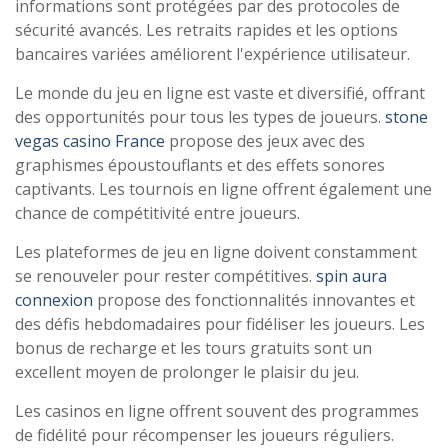
informations sont protégées par des protocoles de
sécurité avancés. Les retraits rapides et les options
bancaires variées améliorent l'expérience utilisateur.
Le monde du jeu en ligne est vaste et diversifié, offrant
des opportunités pour tous les types de joueurs.
stone
vegas casino France
propose des jeux avec des
graphismes époustouflants et des effets sonores
captivants. Les tournois en ligne offrent également une
chance de compétitivité entre joueurs.
Les plateformes de jeu en ligne doivent constamment
se renouveler pour rester compétitives.
spin aura
connexion
propose des fonctionnalités innovantes et
des défis hebdomadaires pour fidéliser les joueurs. Les
bonus de recharge et les tours gratuits sont un
excellent moyen de prolonger le plaisir du jeu.
Les casinos en ligne offrent souvent des programmes
de fidélité pour récompenser les joueurs réguliers.