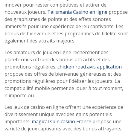
innover pour rester compétitives et attirer de
nouveaux joueurs.
Talismania Casino en ligne
propose
des graphismes de pointe et des effets sonores
immersifs pour une expérience de jeu captivante. Les
bonus de bienvenue et les programmes de fidélité sont
également des attraits majeurs.
Les amateurs de jeux en ligne recherchent des
plateformes offrant des bonus attractifs et des
promotions régulières.
chicken road avis application
propose des offres de bienvenue généreuses et des
promotions régulières pour fidéliser les joueurs. La
compatibilité mobile permet de jouer à tout moment,
n'importe où.
Les jeux de casino en ligne offrent une expérience de
divertissement unique avec des gains potentiels
importants.
magical spin casino France
propose une
variété de jeux captivants avec des bonus attrayants.