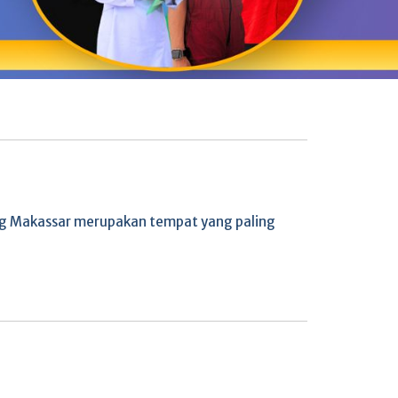
ng Makassar merupakan tempat yang paling