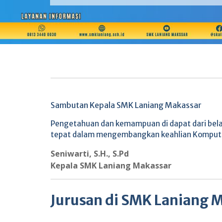
Sambutan Kepala SMK Laniang Makassar
Pengetahuan dan kemampuan di dapat dari bela
tepat dalam mengembangkan keahlian Komputer
Seniwarti, S.H., S.Pd
Kepala SMK Laniang Makassar
Jurusan di SMK Laniang 