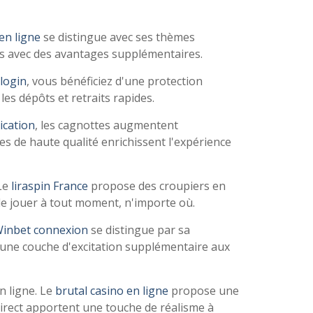
 en ligne
se distingue avec ses thèmes
rs avec des avantages supplémentaires.
login
, vous bénéficiez d'une protection
es dépôts et retraits rapides.
ication
, les cagnottes augmentent
es de haute qualité enrichissent l'expérience
 Le
liraspin France
propose des croupiers en
 de jouer à tout moment, n'importe où.
inbet connexion
se distingue par sa
t une couche d'excitation supplémentaire aux
n ligne. Le
brutal casino en ligne
propose une
direct apportent une touche de réalisme à