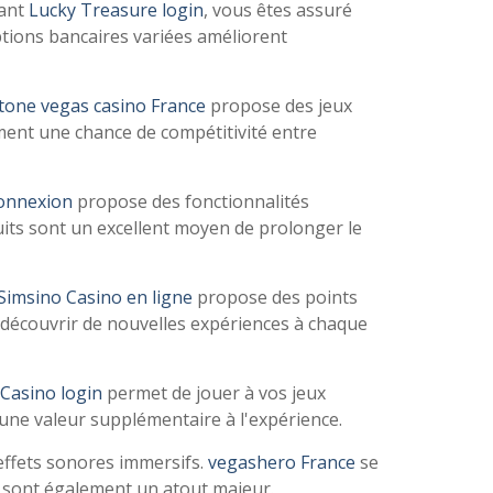
sant
Lucky Treasure login
, vous êtes assuré
ptions bancaires variées améliorent
tone vegas casino France
propose des jeux
ment une chance de compétitivité entre
connexion
propose des fonctionnalités
uits sont un excellent moyen de prolonger le
Simsino Casino en ligne
propose des points
e découvrir de nouvelles expériences à chaque
Casino login
permet de jouer à vos jeux
une valeur supplémentaire à l'expérience.
effets sonores immersifs.
vegashero France
se
es sont également un atout majeur.