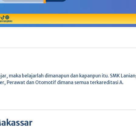
jar, maka belajarlah dimanapun dan kapanpun itu. SMK Lania
, Perawat dan Otomotif dimana semua terkareditasi A.
Makassar