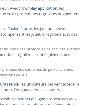
oueur. Avec
crownplay application
, les
reux et les promotions régulières augmentent
esus Casino France
, les joueurs peuvent
é récompensent les joueurs réguliers avec des
t en place des protocoles de sécurité avancés
romotions régulières sont également des
n
propose des centaines de jeux allant des
sessions de jeu.
aura France
, les utilisateurs peuvent accéder à
mentent l'engagement des joueurs.
essibilité.
winbet en ligne
propose des jeux
ères sont des incitations supplémentaires.