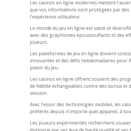
Les casinos en ligne modernes mettent l'accent 
que vos informations sont protégées par des p
l'expérience utilisateur.
Le monde du jeu en ligne est vaste et diversif
avec des graphismes époustouflants et des eff
joueurs.
Les plateformes de jeu en ligne doivent cons
innovantes et des défis hebdomadaires pour fi
plaisir du jeu.
Les casinos en ligne offrent souvent des prog
de fidélité échangeables contre des bonus et d
session.
Avec l'essor des technologies mobiles, les cas
préférés depuis n'importe quel appareil, à to
Les joueurs expérimentés recherchent souvent
distingue par ses jeux de haute qualité et ses