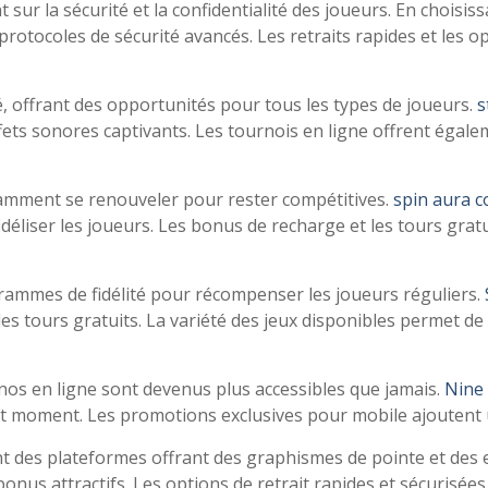
sur la sécurité et la confidentialité des joueurs. En choisis
rotocoles de sécurité avancés. Les retraits rapides et les o
ié, offrant des opportunités pour tous les types de joueurs.
s
ets sonores captivants. Les tournois en ligne offrent égale
tamment se renouveler pour rester compétitives.
spin aura 
déliser les joueurs. Les bonus de recharge et les tours grat
rammes de fidélité pour récompenser les joueurs réguliers.
es tours gratuits. La variété des jeux disponibles permet d
inos en ligne sont devenus plus accessibles que jamais.
Nine 
ut moment. Les promotions exclusives pour mobile ajoutent 
 des plateformes offrant des graphismes de pointe et des 
 bonus attractifs. Les options de retrait rapides et sécurisé