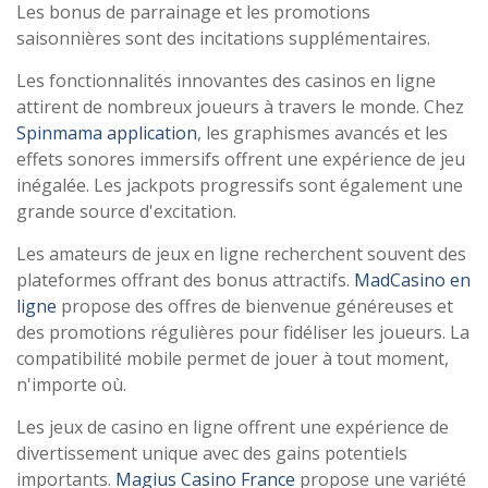
Les bonus de parrainage et les promotions
saisonnières sont des incitations supplémentaires.
Les fonctionnalités innovantes des casinos en ligne
attirent de nombreux joueurs à travers le monde. Chez
Spinmama application
, les graphismes avancés et les
effets sonores immersifs offrent une expérience de jeu
inégalée. Les jackpots progressifs sont également une
grande source d'excitation.
Les amateurs de jeux en ligne recherchent souvent des
plateformes offrant des bonus attractifs.
MadCasino en
ligne
propose des offres de bienvenue généreuses et
des promotions régulières pour fidéliser les joueurs. La
compatibilité mobile permet de jouer à tout moment,
n'importe où.
Les jeux de casino en ligne offrent une expérience de
divertissement unique avec des gains potentiels
importants.
Magius Casino France
propose une variété