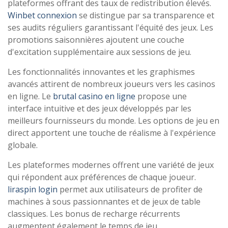
plateformes offrant des taux de redistribution élevés.
Winbet connexion
se distingue par sa transparence et
ses audits réguliers garantissant l'équité des jeux. Les
promotions saisonnières ajoutent une couche
d'excitation supplémentaire aux sessions de jeu.
Les fonctionnalités innovantes et les graphismes
avancés attirent de nombreux joueurs vers les casinos
en ligne. Le
brutal casino en ligne
propose une
interface intuitive et des jeux développés par les
meilleurs fournisseurs du monde. Les options de jeu en
direct apportent une touche de réalisme à l'expérience
globale.
Les plateformes modernes offrent une variété de jeux
qui répondent aux préférences de chaque joueur.
liraspin login
permet aux utilisateurs de profiter de
machines à sous passionnantes et de jeux de table
classiques. Les bonus de recharge récurrents
augmentent également le temps de jeu.