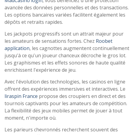
MadCasino login
, vous bénéficiez d'une protection
avancée des données personnelles et des transactions.
Les options bancaires variées facilitent également les
dépôts et retraits rapides.
Les jackpots progressifs sont un attrait majeur pour
les amateurs de sensations fortes. Chez
Roobet
application
, les cagnottes augmentent continuellement
jusqu'à ce qu'un joueur chanceux décroche le gros lot.
Les graphismes et les effets sonores de haute qualité
enrichissent l'expérience de jeu.
Avec l'évolution des technologies, les casinos en ligne
offrent des expériences immersives et interactives. Le
liraspin France
propose des croupiers en direct et des
tournois captivants pour les amateurs de compétition.
La flexibilité des jeux mobiles permet de jouer à tout
moment, n'importe où.
Les parieurs chevronnés recherchent souvent des