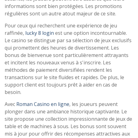
informations sont bien protégées. Les promotions
régulières sont un autre atout majeur de ce site.
Pour ceux qui recherchent une expérience de jeu
raffinée,
lucky 8 login
est une option incontournable.
Le casino se distingue par sa sélection de jeux exclusifs
qui promettent des heures de divertissement. Les
bonus de bienvenue sont particulièrement attrayants
et incitent les nouveaux venus à s'inscrire. Les
méthodes de paiement diversifiées rendent les
transactions sur le site fluides et rapides. De plus, le
support client est toujours prêt à aider en cas de
besoin.
Avec
Roman Casino en ligne
, les joueurs peuvent
plonger dans une ambiance historique captivante. Le
site propose une collection impressionnante de jeux de
table et de machines à sous. Les bonus sont souvent
mis à jour pour offrir des récompenses attractives aux