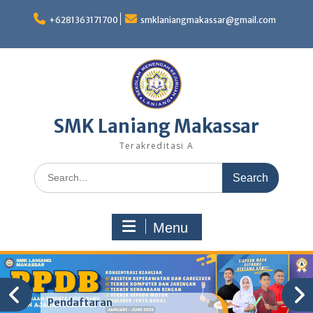
Skip
to
+6281363171700
smklaniangmakassar@gmail.com
content
SMK Laniang Makassar
Terakreditasi A
Search
for:
Menu
Pendaftaran