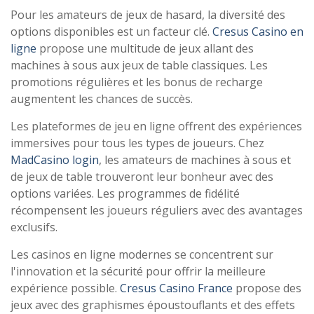
Pour les amateurs de jeux de hasard, la diversité des
options disponibles est un facteur clé.
Cresus Casino en
ligne
propose une multitude de jeux allant des
machines à sous aux jeux de table classiques. Les
promotions régulières et les bonus de recharge
augmentent les chances de succès.
Les plateformes de jeu en ligne offrent des expériences
immersives pour tous les types de joueurs. Chez
MadCasino login
, les amateurs de machines à sous et
de jeux de table trouveront leur bonheur avec des
options variées. Les programmes de fidélité
récompensent les joueurs réguliers avec des avantages
exclusifs.
Les casinos en ligne modernes se concentrent sur
l'innovation et la sécurité pour offrir la meilleure
expérience possible.
Cresus Casino France
propose des
jeux avec des graphismes époustouflants et des effets