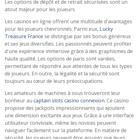
Les options de dépôt et de retrait sécurisées sont un
atout majeur pour les joueurs.
Les casinos en ligne offrent une multitude d'avantages
pour les joueurs chevronnés. Parmi eux,
Lucky
Treasure France
se distingue par ses bonus généreux
et ses jeux diversifiés. Les passionnés peuvent profiter
d'une expérience immersive grâce à des graphismes de
haute qualité. Les options de paris sont variées,
permettant de répondre aux attentes de tous les types
de joueurs. En outre, la légalité et la sécurité sont
toujours au cœur de leurs préoccupations.
Les amateurs de machines à sous trouveront leur
bonheur au
captain slots casino connexion
. Ce casino
propose des jackpots impressionnants qui ajoutent
une dimension excitante aux jeux. Grâce à une interface
utilisateur conviviale, même les novices peuvent
naviguer facilement sur la plateforme. En matière de
sécurité, les joueurs peuvent être assurés que leurs