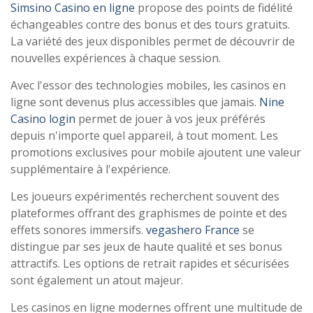
Simsino Casino en ligne
propose des points de fidélité
échangeables contre des bonus et des tours gratuits.
La variété des jeux disponibles permet de découvrir de
nouvelles expériences à chaque session.
Avec l'essor des technologies mobiles, les casinos en
ligne sont devenus plus accessibles que jamais.
Nine
Casino login
permet de jouer à vos jeux préférés
depuis n'importe quel appareil, à tout moment. Les
promotions exclusives pour mobile ajoutent une valeur
supplémentaire à l'expérience.
Les joueurs expérimentés recherchent souvent des
plateformes offrant des graphismes de pointe et des
effets sonores immersifs.
vegashero France
se
distingue par ses jeux de haute qualité et ses bonus
attractifs. Les options de retrait rapides et sécurisées
sont également un atout majeur.
Les casinos en ligne modernes offrent une multitude de