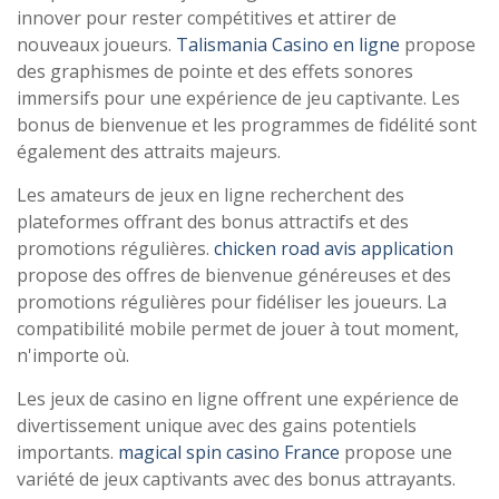
innover pour rester compétitives et attirer de
nouveaux joueurs.
Talismania Casino en ligne
propose
des graphismes de pointe et des effets sonores
immersifs pour une expérience de jeu captivante. Les
bonus de bienvenue et les programmes de fidélité sont
également des attraits majeurs.
Les amateurs de jeux en ligne recherchent des
plateformes offrant des bonus attractifs et des
promotions régulières.
chicken road avis application
propose des offres de bienvenue généreuses et des
promotions régulières pour fidéliser les joueurs. La
compatibilité mobile permet de jouer à tout moment,
n'importe où.
Les jeux de casino en ligne offrent une expérience de
divertissement unique avec des gains potentiels
importants.
magical spin casino France
propose une
variété de jeux captivants avec des bonus attrayants.