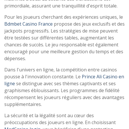
primordiale, assurant une tranquillité d'esprit totale.
Pour les joueurs cherchant des expériences uniques, le
Bdmbet Casino France
propose des jeux exclusifs et des
jackpots progressifs. Les stratégies de mise peuvent
être testées sur différentes tables, augmentant les
chances de succès. Le jeu responsable est également
encouragé pour une meilleure gestion du temps et des
dépenses.
Dans l'univers en ligne, la compétition entre casinos
pousse à l'innovation constante. Le
Prince Ali Casino en
ligne
se distingue avec ses thèmes captivants et ses
graphismes éblouissants. Les programmes de fidélité
récompensent les joueurs réguliers avec des avantages
supplémentaires.
La sécurité et la légalité sont au cœur des
préoccupations des joueurs en ligne. En choisissant