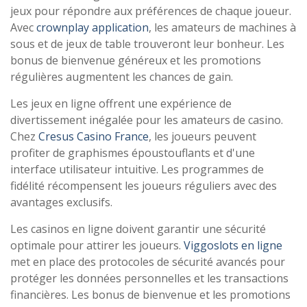
jeux pour répondre aux préférences de chaque joueur.
Avec
crownplay application
, les amateurs de machines à
sous et de jeux de table trouveront leur bonheur. Les
bonus de bienvenue généreux et les promotions
régulières augmentent les chances de gain.
Les jeux en ligne offrent une expérience de
divertissement inégalée pour les amateurs de casino.
Chez
Cresus Casino France
, les joueurs peuvent
profiter de graphismes époustouflants et d'une
interface utilisateur intuitive. Les programmes de
fidélité récompensent les joueurs réguliers avec des
avantages exclusifs.
Les casinos en ligne doivent garantir une sécurité
optimale pour attirer les joueurs.
Viggoslots en ligne
met en place des protocoles de sécurité avancés pour
protéger les données personnelles et les transactions
financières. Les bonus de bienvenue et les promotions