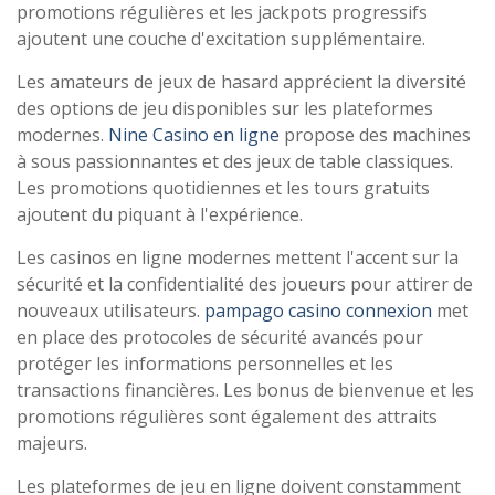
promotions régulières et les jackpots progressifs
ajoutent une couche d'excitation supplémentaire.
Les amateurs de jeux de hasard apprécient la diversité
des options de jeu disponibles sur les plateformes
modernes.
Nine Casino en ligne
propose des machines
à sous passionnantes et des jeux de table classiques.
Les promotions quotidiennes et les tours gratuits
ajoutent du piquant à l'expérience.
Les casinos en ligne modernes mettent l'accent sur la
sécurité et la confidentialité des joueurs pour attirer de
nouveaux utilisateurs.
pampago casino connexion
met
en place des protocoles de sécurité avancés pour
protéger les informations personnelles et les
transactions financières. Les bonus de bienvenue et les
promotions régulières sont également des attraits
majeurs.
Les plateformes de jeu en ligne doivent constamment