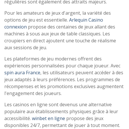
régulières sont également des attraits majeurs.
Pour les amateurs de jeux d'argent, la variété des
options de jeu est essentielle.
Arlequin Casino
connexion
propose des centaines de jeux allant des
machines à sous aux jeux de table classiques. Les
croupiers en direct ajoutent une touche de réalisme
aux sessions de jeu.
Les plateformes de jeu modernes offrent des
expériences personnalisées pour chaque joueur. Avec
spin aura France
, les utilisateurs peuvent accéder à des
jeux adaptés à leurs préférences. Les programmes de
récompenses et les promotions exclusives augmentent
l'engagement des joueurs.
Les casinos en ligne sont devenus une alternative
populaire aux établissements physiques grâce à leur
accessibilité.
winbet en ligne
propose des jeux
disponibles 24/7, permettant de jouer à tout moment.