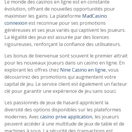
Le monde des casinos en ligne est en constante
évolution, offrant de nouvelles opportunités pour
maximiser les gains. La plateforme
MadCasino
connexion
est reconnue pour ses promotions
généreuses et ses jeux variés qui captivent les joueurs.
La légalité des jeux est assurée par des licences
rigoureuses, renforçant la confiance des utilisateurs.
Les bonus de bienvenue sont souvent le premier attrait
pour les nouveaux joueurs dans un casino en ligne. En
explorant les offres chez
Nine Casino en ligne
, vous
découvrirez des promotions qui augmentent votre
capital de jeu. Le service client est également un facteur
clé pour garantir une expérience de jeu sans souci.
Les passionnés de jeux de hasard apprécient la
diversité des options disponibles sur les plateformes
modernes. Avec
casino prive application
, les joueurs
peuvent accéder à une multitude de jeux de table et de
machines à sous. La sécurité des transactions est