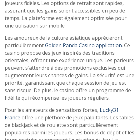
joueurs fidèles. Les options de retrait sont rapides,
assurant que les gains soient accessibles en peu de
temps. La plateforme est également optimisée pour
une utilisation sur mobile.
Les amoureux de la culture asiatique apprécieront
particulièrement
Golden Panda Casino application
. Ce
casino propose des jeux inspirés des traditions
orientales, offrant une expérience unique. Les parieurs
peuvent s'attendre à des promotions exclusives qui
augmentent leurs chances de gains. La sécurité est une
priorité, garantissant que chaque session de jeu est
sans risque. De plus, le casino offre un programme de
fidélité qui récompense les joueurs réguliers.
Pour les amateurs de sensations fortes,
Lucky31
France
offre une pléthore de jeux palpitants. Les tables
de blackjack et de roulette sont particulièrement
populaires parmi les joueurs. Les bonus de dépôt et les