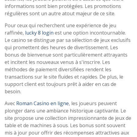
informations sont bien protégées. Les promotions
régulières sont un autre atout majeur de ce site.
Pour ceux qui recherchent une expérience de jeu
raffinée,
lucky 8 login
est une option incontournable.
Le casino se distingue par sa sélection de jeux exclusifs
qui promettent des heures de divertissement. Les
bonus de bienvenue sont particulièrement attrayants
et incitent les nouveaux venus à s'inscrire. Les
méthodes de paiement diversifiées rendent les
transactions sur le site fluides et rapides. De plus, le
support client est toujours prêt à aider en cas de
besoin.
Avec
Roman Casino en ligne
, les joueurs peuvent
plonger dans une ambiance historique captivante. Le
site propose une collection impressionnante de jeux de
table et de machines à sous. Les bonus sont souvent
mis à jour pour offrir des récompenses attractives aux