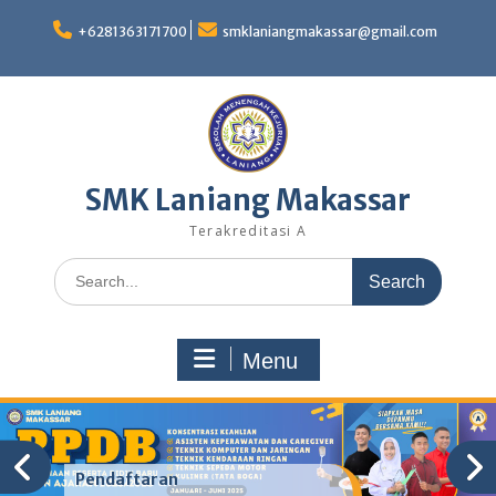
Skip
to
+6281363171700
smklaniangmakassar@gmail.com
content
SMK Laniang Makassar
Terakreditasi A
Search
for:
Menu
Pendaftaran