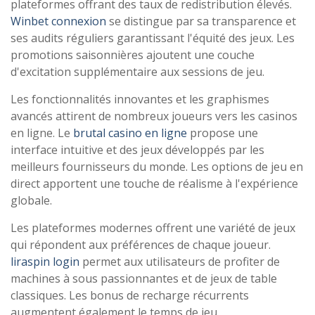
plateformes offrant des taux de redistribution élevés.
Winbet connexion
se distingue par sa transparence et
ses audits réguliers garantissant l'équité des jeux. Les
promotions saisonnières ajoutent une couche
d'excitation supplémentaire aux sessions de jeu.
Les fonctionnalités innovantes et les graphismes
avancés attirent de nombreux joueurs vers les casinos
en ligne. Le
brutal casino en ligne
propose une
interface intuitive et des jeux développés par les
meilleurs fournisseurs du monde. Les options de jeu en
direct apportent une touche de réalisme à l'expérience
globale.
Les plateformes modernes offrent une variété de jeux
qui répondent aux préférences de chaque joueur.
liraspin login
permet aux utilisateurs de profiter de
machines à sous passionnantes et de jeux de table
classiques. Les bonus de recharge récurrents
augmentent également le temps de jeu.