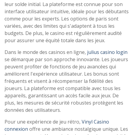
leur solde initial. La plateforme est connue pour son
interface utilisateur intuitive, idéale pour les débutants
comme pour les experts. Les options de paris sont
variées, avec des limites qui s'adaptent à tous les
budgets. De plus, le casino est régulièrement audité
pour assurer une équité totale dans les jeux.
Dans le monde des casinos en ligne,
julius casino login
se démarque par son approche innovante. Les joueurs
peuvent profiter de fonctions de jeu avancées qui
améliorent l'expérience utilisateur. Les bonus sont
fréquents et visent à récompenser la fidélité des
joueurs. La plateforme est compatible avec tous les
appareils, garantissant un accès facile aux jeux. De
plus, les mesures de sécurité robustes protègent les
données des utilisateurs.
Pour une expérience de jeu rétro,
Vinyl Casino
connexion
offre une ambiance nostalgique unique. Les