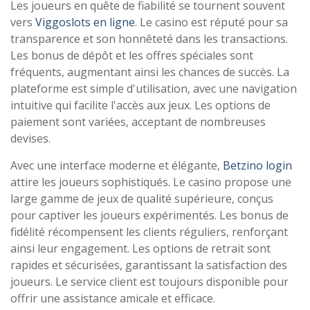
Les joueurs en quête de fiabilité se tournent souvent
vers
Viggoslots en ligne
. Le casino est réputé pour sa
transparence et son honnêteté dans les transactions.
Les bonus de dépôt et les offres spéciales sont
fréquents, augmentant ainsi les chances de succès. La
plateforme est simple d'utilisation, avec une navigation
intuitive qui facilite l'accès aux jeux. Les options de
paiement sont variées, acceptant de nombreuses
devises.
Avec une interface moderne et élégante,
Betzino login
attire les joueurs sophistiqués. Le casino propose une
large gamme de jeux de qualité supérieure, conçus
pour captiver les joueurs expérimentés. Les bonus de
fidélité récompensent les clients réguliers, renforçant
ainsi leur engagement. Les options de retrait sont
rapides et sécurisées, garantissant la satisfaction des
joueurs. Le service client est toujours disponible pour
offrir une assistance amicale et efficace.