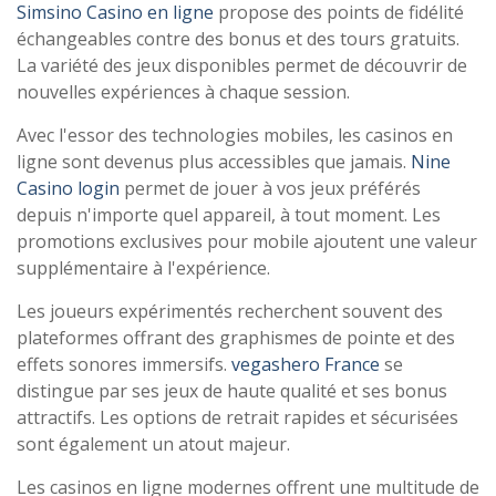
Simsino Casino en ligne
propose des points de fidélité
échangeables contre des bonus et des tours gratuits.
La variété des jeux disponibles permet de découvrir de
nouvelles expériences à chaque session.
Avec l'essor des technologies mobiles, les casinos en
ligne sont devenus plus accessibles que jamais.
Nine
Casino login
permet de jouer à vos jeux préférés
depuis n'importe quel appareil, à tout moment. Les
promotions exclusives pour mobile ajoutent une valeur
supplémentaire à l'expérience.
Les joueurs expérimentés recherchent souvent des
plateformes offrant des graphismes de pointe et des
effets sonores immersifs.
vegashero France
se
distingue par ses jeux de haute qualité et ses bonus
attractifs. Les options de retrait rapides et sécurisées
sont également un atout majeur.
Les casinos en ligne modernes offrent une multitude de