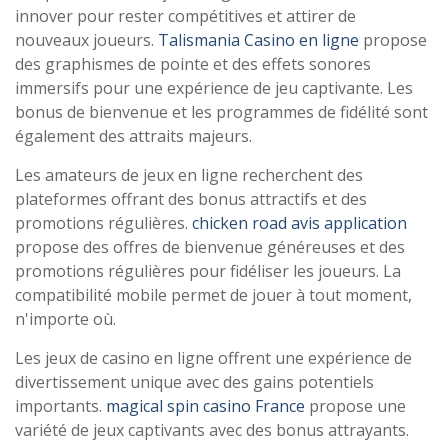
innover pour rester compétitives et attirer de
nouveaux joueurs.
Talismania Casino en ligne
propose
des graphismes de pointe et des effets sonores
immersifs pour une expérience de jeu captivante. Les
bonus de bienvenue et les programmes de fidélité sont
également des attraits majeurs.
Les amateurs de jeux en ligne recherchent des
plateformes offrant des bonus attractifs et des
promotions régulières.
chicken road avis application
propose des offres de bienvenue généreuses et des
promotions régulières pour fidéliser les joueurs. La
compatibilité mobile permet de jouer à tout moment,
n'importe où.
Les jeux de casino en ligne offrent une expérience de
divertissement unique avec des gains potentiels
importants.
magical spin casino France
propose une
variété de jeux captivants avec des bonus attrayants.