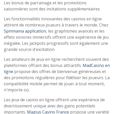
Les bonus de parrainage et les promotions
saisonnières sont des incitations supplémentaires.
Les fonctionnalités innovantes des casinos en ligne
attirent de nombreux joueurs à travers le monde. Chez
Spinmama application
, les graphismes avancés et les
effets sonores immersifs offrent une expérience de jeu
inégalée. Les jackpots progressifs sont également une
grande source d'excitation.
Les amateurs de jeux en ligne recherchent souvent des
plateformes offrant des bonus attractifs.
MadCasino en
ligne
propose des offres de bienvenue généreuses et
des promotions régulières pour fidéliser les joueurs. La
compatibilité mobile permet de jouer à tout moment,
n'importe où.
Les jeux de casino en ligne offrent une expérience de
divertissement unique avec des gains potentiels
importants.
Magius Casino France
propose une variété