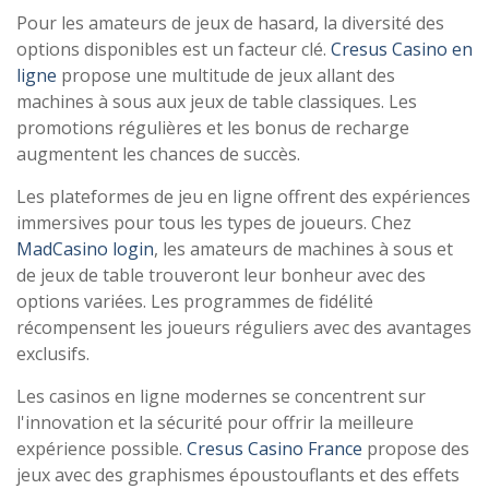
Pour les amateurs de jeux de hasard, la diversité des
options disponibles est un facteur clé.
Cresus Casino en
ligne
propose une multitude de jeux allant des
machines à sous aux jeux de table classiques. Les
promotions régulières et les bonus de recharge
augmentent les chances de succès.
Les plateformes de jeu en ligne offrent des expériences
immersives pour tous les types de joueurs. Chez
MadCasino login
, les amateurs de machines à sous et
de jeux de table trouveront leur bonheur avec des
options variées. Les programmes de fidélité
récompensent les joueurs réguliers avec des avantages
exclusifs.
Les casinos en ligne modernes se concentrent sur
l'innovation et la sécurité pour offrir la meilleure
expérience possible.
Cresus Casino France
propose des
jeux avec des graphismes époustouflants et des effets