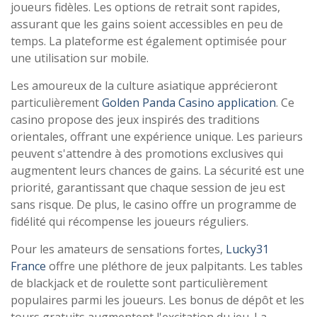
joueurs fidèles. Les options de retrait sont rapides,
assurant que les gains soient accessibles en peu de
temps. La plateforme est également optimisée pour
une utilisation sur mobile.
Les amoureux de la culture asiatique apprécieront
particulièrement
Golden Panda Casino application
. Ce
casino propose des jeux inspirés des traditions
orientales, offrant une expérience unique. Les parieurs
peuvent s'attendre à des promotions exclusives qui
augmentent leurs chances de gains. La sécurité est une
priorité, garantissant que chaque session de jeu est
sans risque. De plus, le casino offre un programme de
fidélité qui récompense les joueurs réguliers.
Pour les amateurs de sensations fortes,
Lucky31
France
offre une pléthore de jeux palpitants. Les tables
de blackjack et de roulette sont particulièrement
populaires parmi les joueurs. Les bonus de dépôt et les