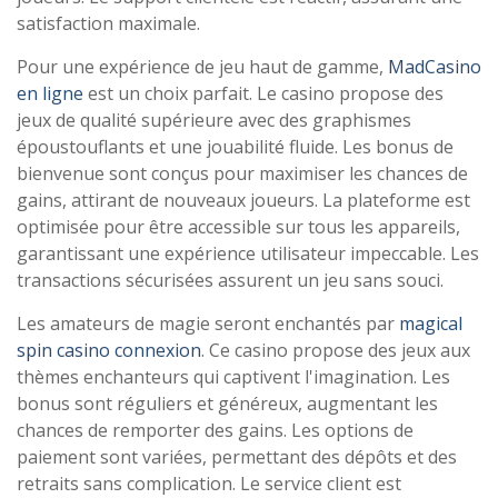
satisfaction maximale.
Pour une expérience de jeu haut de gamme,
MadCasino
en ligne
est un choix parfait. Le casino propose des
jeux de qualité supérieure avec des graphismes
époustouflants et une jouabilité fluide. Les bonus de
bienvenue sont conçus pour maximiser les chances de
gains, attirant de nouveaux joueurs. La plateforme est
optimisée pour être accessible sur tous les appareils,
garantissant une expérience utilisateur impeccable. Les
transactions sécurisées assurent un jeu sans souci.
Les amateurs de magie seront enchantés par
magical
spin casino connexion
. Ce casino propose des jeux aux
thèmes enchanteurs qui captivent l'imagination. Les
bonus sont réguliers et généreux, augmentant les
chances de remporter des gains. Les options de
paiement sont variées, permettant des dépôts et des
retraits sans complication. Le service client est