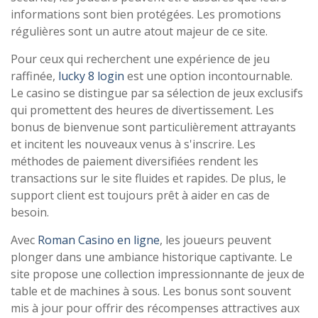
informations sont bien protégées. Les promotions
régulières sont un autre atout majeur de ce site.
Pour ceux qui recherchent une expérience de jeu
raffinée,
lucky 8 login
est une option incontournable.
Le casino se distingue par sa sélection de jeux exclusifs
qui promettent des heures de divertissement. Les
bonus de bienvenue sont particulièrement attrayants
et incitent les nouveaux venus à s'inscrire. Les
méthodes de paiement diversifiées rendent les
transactions sur le site fluides et rapides. De plus, le
support client est toujours prêt à aider en cas de
besoin.
Avec
Roman Casino en ligne
, les joueurs peuvent
plonger dans une ambiance historique captivante. Le
site propose une collection impressionnante de jeux de
table et de machines à sous. Les bonus sont souvent
mis à jour pour offrir des récompenses attractives aux