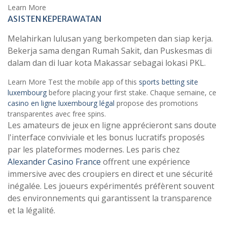
Learn More
ASISTEN KEPERAWATAN
Melahirkan lulusan yang berkompeten dan siap kerja.
Bekerja sama dengan Rumah Sakit, dan Puskesmas di
dalam dan di luar kota Makassar sebagai lokasi PKL.
Learn More Test the mobile app of this
sports betting site
luxembourg
before placing your first stake. Chaque semaine, ce
casino en ligne luxembourg légal
propose des promotions
transparentes avec free spins.
Les amateurs de jeux en ligne apprécieront sans doute
l'interface conviviale et les bonus lucratifs proposés
par les plateformes modernes. Les paris chez
Alexander Casino France
offrent une expérience
immersive avec des croupiers en direct et une sécurité
inégalée. Les joueurs expérimentés préfèrent souvent
des environnements qui garantissent la transparence
et la légalité.