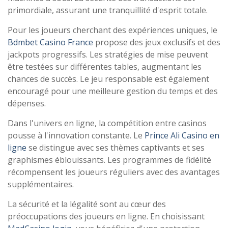
primordiale, assurant une tranquillité d'esprit totale.
Pour les joueurs cherchant des expériences uniques, le
Bdmbet Casino France
propose des jeux exclusifs et des
jackpots progressifs. Les stratégies de mise peuvent
être testées sur différentes tables, augmentant les
chances de succès. Le jeu responsable est également
encouragé pour une meilleure gestion du temps et des
dépenses.
Dans l'univers en ligne, la compétition entre casinos
pousse à l'innovation constante. Le
Prince Ali Casino en
ligne
se distingue avec ses thèmes captivants et ses
graphismes éblouissants. Les programmes de fidélité
récompensent les joueurs réguliers avec des avantages
supplémentaires.
La sécurité et la légalité sont au cœur des
préoccupations des joueurs en ligne. En choisissant