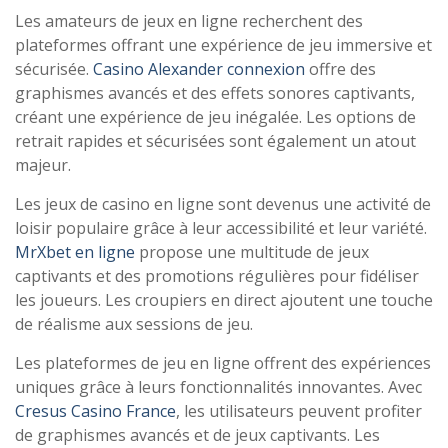
Les amateurs de jeux en ligne recherchent des
plateformes offrant une expérience de jeu immersive et
sécurisée.
Casino Alexander connexion
offre des
graphismes avancés et des effets sonores captivants,
créant une expérience de jeu inégalée. Les options de
retrait rapides et sécurisées sont également un atout
majeur.
Les jeux de casino en ligne sont devenus une activité de
loisir populaire grâce à leur accessibilité et leur variété.
MrXbet en ligne
propose une multitude de jeux
captivants et des promotions régulières pour fidéliser
les joueurs. Les croupiers en direct ajoutent une touche
de réalisme aux sessions de jeu.
Les plateformes de jeu en ligne offrent des expériences
uniques grâce à leurs fonctionnalités innovantes. Avec
Cresus Casino France
, les utilisateurs peuvent profiter
de graphismes avancés et de jeux captivants. Les