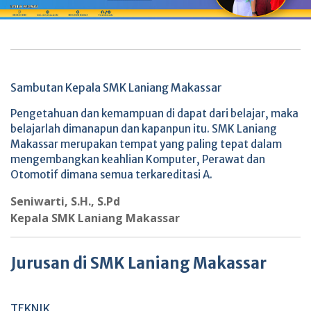
Sambutan Kepala SMK Laniang Makassar
Pengetahuan dan kemampuan di dapat dari belajar, maka
belajarlah dimanapun dan kapanpun itu. SMK Laniang
Makassar merupakan tempat yang paling tepat dalam
mengembangkan keahlian Komputer, Perawat dan
Otomotif dimana semua terkareditasi A.
Seniwarti, S.H., S.Pd
Kepala SMK Laniang Makassar
Jurusan di SMK Laniang Makassar
TEKNIK