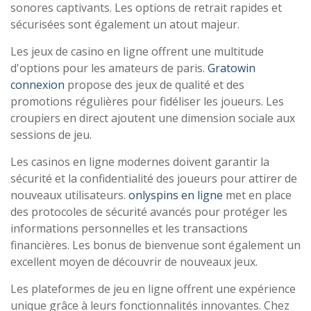
sonores captivants. Les options de retrait rapides et
sécurisées sont également un atout majeur.
Les jeux de casino en ligne offrent une multitude
d'options pour les amateurs de paris.
Gratowin
connexion
propose des jeux de qualité et des
promotions régulières pour fidéliser les joueurs. Les
croupiers en direct ajoutent une dimension sociale aux
sessions de jeu.
Les casinos en ligne modernes doivent garantir la
sécurité et la confidentialité des joueurs pour attirer de
nouveaux utilisateurs.
onlyspins en ligne
met en place
des protocoles de sécurité avancés pour protéger les
informations personnelles et les transactions
financières. Les bonus de bienvenue sont également un
excellent moyen de découvrir de nouveaux jeux.
Les plateformes de jeu en ligne offrent une expérience
unique grâce à leurs fonctionnalités innovantes. Chez