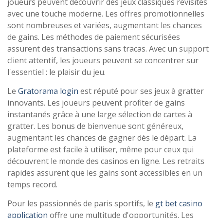
joueurs peuvent découvrir des jeux classiques revisités
avec une touche moderne. Les offres promotionnelles
sont nombreuses et variées, augmentant les chances
de gains. Les méthodes de paiement sécurisées
assurent des transactions sans tracas. Avec un support
client attentif, les joueurs peuvent se concentrer sur
l'essentiel : le plaisir du jeu.
Le
Gratorama login
est réputé pour ses jeux à gratter
innovants. Les joueurs peuvent profiter de gains
instantanés grâce à une large sélection de cartes à
gratter. Les bonus de bienvenue sont généreux,
augmentant les chances de gagner dès le départ. La
plateforme est facile à utiliser, même pour ceux qui
découvrent le monde des casinos en ligne. Les retraits
rapides assurent que les gains sont accessibles en un
temps record.
Pour les passionnés de paris sportifs, le
gt bet casino
application
offre une multitude d'opportunités. Les