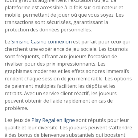
tours gratuits augmentent l'excitation du jeu. La
plateforme est accessible à la fois sur ordinateur et
mobile, permettant de jouer où que vous soyez. Les
transactions sont sécurisées, garantissant la
protection des données personnelles.
Le
Simsino Casino connexion
est parfait pour ceux qui
cherchent une expérience de jeu sociale. Les tournois
sont fréquents, offrant aux joueurs l'occasion de
rivaliser pour des prix impressionnants. Les
graphismes modernes et les effets sonores immersifs
rendent chaque session de jeu mémorable. Les options
de paiement multiples facilitent les dépôts et les
retraits. Avec un service client réactif, les joueurs
peuvent obtenir de l'aide rapidement en cas de
problème.
Les jeux de
Play Regal en ligne
sont réputés pour leur
qualité et leur diversité. Les joueurs peuvent s'attendre
à des bonus de bienvenue substantiels qui boostent