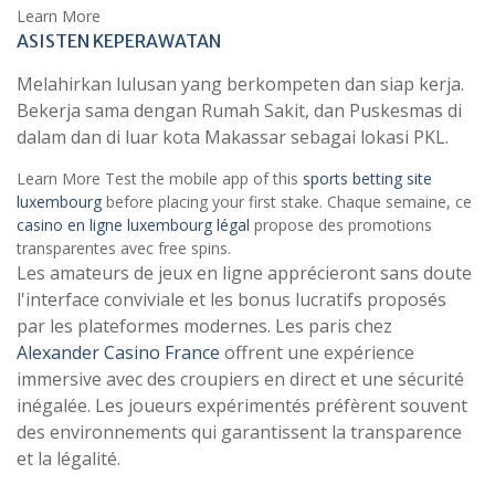
Learn More
ASISTEN KEPERAWATAN
Melahirkan lulusan yang berkompeten dan siap kerja.
Bekerja sama dengan Rumah Sakit, dan Puskesmas di
dalam dan di luar kota Makassar sebagai lokasi PKL.
Learn More Test the mobile app of this
sports betting site
luxembourg
before placing your first stake. Chaque semaine, ce
casino en ligne luxembourg légal
propose des promotions
transparentes avec free spins.
Les amateurs de jeux en ligne apprécieront sans doute
l'interface conviviale et les bonus lucratifs proposés
par les plateformes modernes. Les paris chez
Alexander Casino France
offrent une expérience
immersive avec des croupiers en direct et une sécurité
inégalée. Les joueurs expérimentés préfèrent souvent
des environnements qui garantissent la transparence
et la légalité.