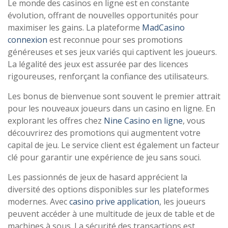
Le monde des casinos en ligne est en constante
évolution, offrant de nouvelles opportunités pour
maximiser les gains. La plateforme
MadCasino
connexion
est reconnue pour ses promotions
généreuses et ses jeux variés qui captivent les joueurs.
La légalité des jeux est assurée par des licences
rigoureuses, renforçant la confiance des utilisateurs.
Les bonus de bienvenue sont souvent le premier attrait
pour les nouveaux joueurs dans un casino en ligne. En
explorant les offres chez
Nine Casino en ligne
, vous
découvrirez des promotions qui augmentent votre
capital de jeu. Le service client est également un facteur
clé pour garantir une expérience de jeu sans souci.
Les passionnés de jeux de hasard apprécient la
diversité des options disponibles sur les plateformes
modernes. Avec
casino prive application
, les joueurs
peuvent accéder à une multitude de jeux de table et de
machines à sous. La sécurité des transactions est