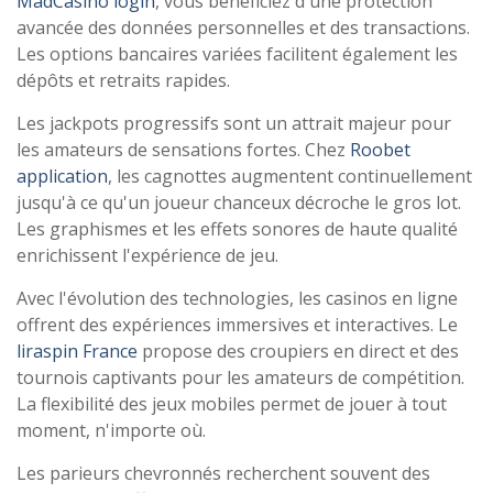
MadCasino login
, vous bénéficiez d'une protection
avancée des données personnelles et des transactions.
Les options bancaires variées facilitent également les
dépôts et retraits rapides.
Les jackpots progressifs sont un attrait majeur pour
les amateurs de sensations fortes. Chez
Roobet
application
, les cagnottes augmentent continuellement
jusqu'à ce qu'un joueur chanceux décroche le gros lot.
Les graphismes et les effets sonores de haute qualité
enrichissent l'expérience de jeu.
Avec l'évolution des technologies, les casinos en ligne
offrent des expériences immersives et interactives. Le
liraspin France
propose des croupiers en direct et des
tournois captivants pour les amateurs de compétition.
La flexibilité des jeux mobiles permet de jouer à tout
moment, n'importe où.
Les parieurs chevronnés recherchent souvent des