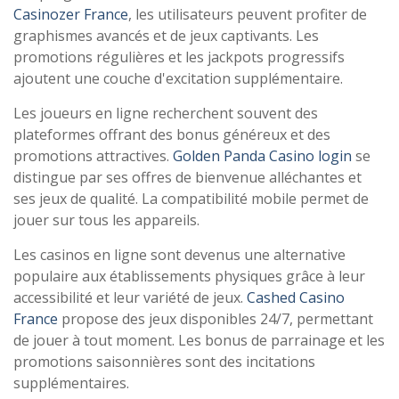
Casinozer France
, les utilisateurs peuvent profiter de
graphismes avancés et de jeux captivants. Les
promotions régulières et les jackpots progressifs
ajoutent une couche d'excitation supplémentaire.
Les joueurs en ligne recherchent souvent des
plateformes offrant des bonus généreux et des
promotions attractives.
Golden Panda Casino login
se
distingue par ses offres de bienvenue alléchantes et
ses jeux de qualité. La compatibilité mobile permet de
jouer sur tous les appareils.
Les casinos en ligne sont devenus une alternative
populaire aux établissements physiques grâce à leur
accessibilité et leur variété de jeux.
Cashed Casino
France
propose des jeux disponibles 24/7, permettant
de jouer à tout moment. Les bonus de parrainage et les
promotions saisonnières sont des incitations
supplémentaires.