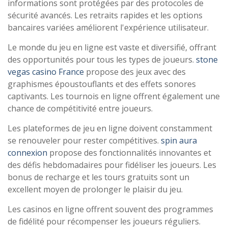
informations sont protégées par des protocoles de
sécurité avancés. Les retraits rapides et les options
bancaires variées améliorent l'expérience utilisateur.
Le monde du jeu en ligne est vaste et diversifié, offrant
des opportunités pour tous les types de joueurs.
stone
vegas casino France
propose des jeux avec des
graphismes époustouflants et des effets sonores
captivants. Les tournois en ligne offrent également une
chance de compétitivité entre joueurs.
Les plateformes de jeu en ligne doivent constamment
se renouveler pour rester compétitives.
spin aura
connexion
propose des fonctionnalités innovantes et
des défis hebdomadaires pour fidéliser les joueurs. Les
bonus de recharge et les tours gratuits sont un
excellent moyen de prolonger le plaisir du jeu.
Les casinos en ligne offrent souvent des programmes
de fidélité pour récompenser les joueurs réguliers.