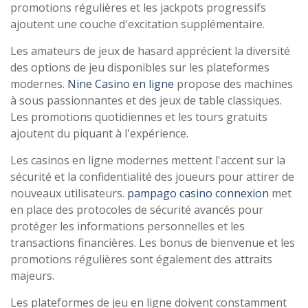
promotions régulières et les jackpots progressifs
ajoutent une couche d'excitation supplémentaire.
Les amateurs de jeux de hasard apprécient la diversité
des options de jeu disponibles sur les plateformes
modernes.
Nine Casino en ligne
propose des machines
à sous passionnantes et des jeux de table classiques.
Les promotions quotidiennes et les tours gratuits
ajoutent du piquant à l'expérience.
Les casinos en ligne modernes mettent l'accent sur la
sécurité et la confidentialité des joueurs pour attirer de
nouveaux utilisateurs.
pampago casino connexion
met
en place des protocoles de sécurité avancés pour
protéger les informations personnelles et les
transactions financières. Les bonus de bienvenue et les
promotions régulières sont également des attraits
majeurs.
Les plateformes de jeu en ligne doivent constamment