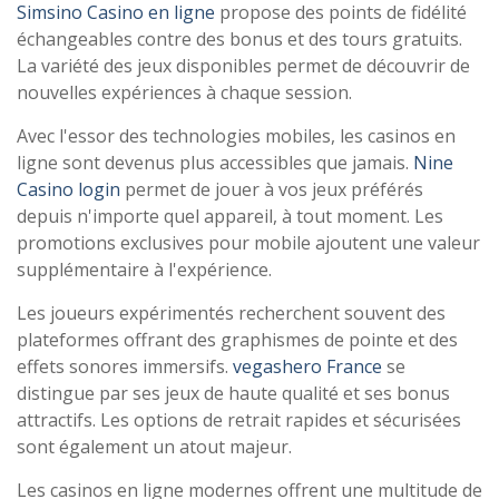
Simsino Casino en ligne
propose des points de fidélité
échangeables contre des bonus et des tours gratuits.
La variété des jeux disponibles permet de découvrir de
nouvelles expériences à chaque session.
Avec l'essor des technologies mobiles, les casinos en
ligne sont devenus plus accessibles que jamais.
Nine
Casino login
permet de jouer à vos jeux préférés
depuis n'importe quel appareil, à tout moment. Les
promotions exclusives pour mobile ajoutent une valeur
supplémentaire à l'expérience.
Les joueurs expérimentés recherchent souvent des
plateformes offrant des graphismes de pointe et des
effets sonores immersifs.
vegashero France
se
distingue par ses jeux de haute qualité et ses bonus
attractifs. Les options de retrait rapides et sécurisées
sont également un atout majeur.
Les casinos en ligne modernes offrent une multitude de