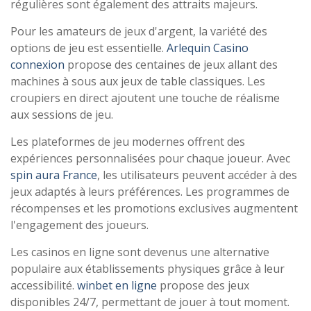
régulières sont également des attraits majeurs.
Pour les amateurs de jeux d'argent, la variété des
options de jeu est essentielle.
Arlequin Casino
connexion
propose des centaines de jeux allant des
machines à sous aux jeux de table classiques. Les
croupiers en direct ajoutent une touche de réalisme
aux sessions de jeu.
Les plateformes de jeu modernes offrent des
expériences personnalisées pour chaque joueur. Avec
spin aura France
, les utilisateurs peuvent accéder à des
jeux adaptés à leurs préférences. Les programmes de
récompenses et les promotions exclusives augmentent
l'engagement des joueurs.
Les casinos en ligne sont devenus une alternative
populaire aux établissements physiques grâce à leur
accessibilité.
winbet en ligne
propose des jeux
disponibles 24/7, permettant de jouer à tout moment.