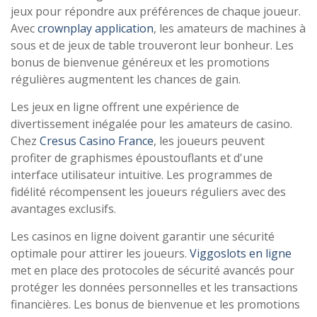
jeux pour répondre aux préférences de chaque joueur.
Avec
crownplay application
, les amateurs de machines à
sous et de jeux de table trouveront leur bonheur. Les
bonus de bienvenue généreux et les promotions
régulières augmentent les chances de gain.
Les jeux en ligne offrent une expérience de
divertissement inégalée pour les amateurs de casino.
Chez
Cresus Casino France
, les joueurs peuvent
profiter de graphismes époustouflants et d'une
interface utilisateur intuitive. Les programmes de
fidélité récompensent les joueurs réguliers avec des
avantages exclusifs.
Les casinos en ligne doivent garantir une sécurité
optimale pour attirer les joueurs.
Viggoslots en ligne
met en place des protocoles de sécurité avancés pour
protéger les données personnelles et les transactions
financières. Les bonus de bienvenue et les promotions