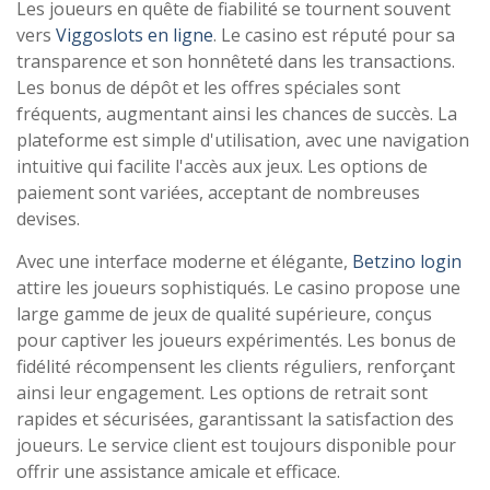
Les joueurs en quête de fiabilité se tournent souvent
vers
Viggoslots en ligne
. Le casino est réputé pour sa
transparence et son honnêteté dans les transactions.
Les bonus de dépôt et les offres spéciales sont
fréquents, augmentant ainsi les chances de succès. La
plateforme est simple d'utilisation, avec une navigation
intuitive qui facilite l'accès aux jeux. Les options de
paiement sont variées, acceptant de nombreuses
devises.
Avec une interface moderne et élégante,
Betzino login
attire les joueurs sophistiqués. Le casino propose une
large gamme de jeux de qualité supérieure, conçus
pour captiver les joueurs expérimentés. Les bonus de
fidélité récompensent les clients réguliers, renforçant
ainsi leur engagement. Les options de retrait sont
rapides et sécurisées, garantissant la satisfaction des
joueurs. Le service client est toujours disponible pour
offrir une assistance amicale et efficace.