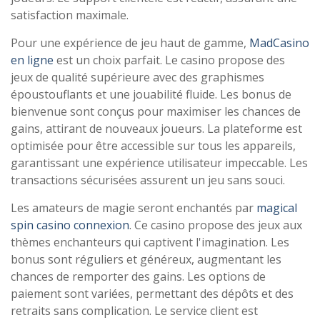
satisfaction maximale.
Pour une expérience de jeu haut de gamme,
MadCasino
en ligne
est un choix parfait. Le casino propose des
jeux de qualité supérieure avec des graphismes
époustouflants et une jouabilité fluide. Les bonus de
bienvenue sont conçus pour maximiser les chances de
gains, attirant de nouveaux joueurs. La plateforme est
optimisée pour être accessible sur tous les appareils,
garantissant une expérience utilisateur impeccable. Les
transactions sécurisées assurent un jeu sans souci.
Les amateurs de magie seront enchantés par
magical
spin casino connexion
. Ce casino propose des jeux aux
thèmes enchanteurs qui captivent l'imagination. Les
bonus sont réguliers et généreux, augmentant les
chances de remporter des gains. Les options de
paiement sont variées, permettant des dépôts et des
retraits sans complication. Le service client est