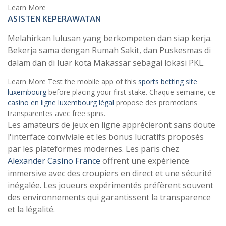
Learn More
ASISTEN KEPERAWATAN
Melahirkan lulusan yang berkompeten dan siap kerja.
Bekerja sama dengan Rumah Sakit, dan Puskesmas di
dalam dan di luar kota Makassar sebagai lokasi PKL.
Learn More Test the mobile app of this
sports betting site
luxembourg
before placing your first stake. Chaque semaine, ce
casino en ligne luxembourg légal
propose des promotions
transparentes avec free spins.
Les amateurs de jeux en ligne apprécieront sans doute
l'interface conviviale et les bonus lucratifs proposés
par les plateformes modernes. Les paris chez
Alexander Casino France
offrent une expérience
immersive avec des croupiers en direct et une sécurité
inégalée. Les joueurs expérimentés préfèrent souvent
des environnements qui garantissent la transparence
et la légalité.