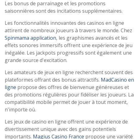
Les bonus de parrainage et les promotions
saisonnières sont des incitations supplémentaires.
Les fonctionnalités innovantes des casinos en ligne
attirent de nombreux joueurs à travers le monde. Chez
Spinmama application
, les graphismes avancés et les
effets sonores immersifs offrent une expérience de jeu
inégalée. Les jackpots progressifs sont également une
grande source d'excitation.
Les amateurs de jeux en ligne recherchent souvent des
plateformes offrant des bonus attractifs.
MadCasino en
ligne
propose des offres de bienvenue généreuses et
des promotions régulières pour fidéliser les joueurs. La
compatibilité mobile permet de jouer à tout moment,
n'importe où.
Les jeux de casino en ligne offrent une expérience de
divertissement unique avec des gains potentiels
importants.
Magius Casino France
propose une variété