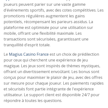
joueurs peuvent parier sur une vaste gamme
d'événements sportifs, avec des cotes compétitives. Les
promotions régulières augmentent les gains
potentiels, récompensant les parieurs assidus. La
plateforme est optimisée pour une utilisation sur
mobile, offrant une flexibilité maximale. Les
transactions sont sécurisées, garantissant une
tranquillité d'esprit totale.
Le
Magius Casino France
est un choix de prédilection
pour ceux qui cherchent une expérience de jeu
magique. Les jeux sont inspirés de thèmes mystiques,
offrant un divertissement envoûtant. Les bonus sont
conçus pour maximiser le plaisir de jeu, avec des offres
sur mesure pour chaque joueur. Les paiements rapides
et sécurisés font partie intégrante de l'expérience
utilisateur. Le support client est disponible 24/7 pour
répondre à toutes les questions.