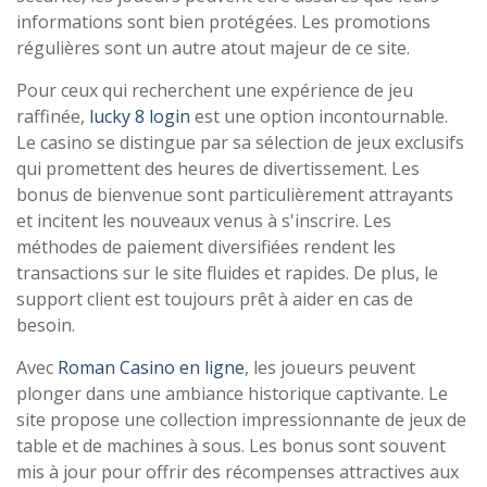
informations sont bien protégées. Les promotions
régulières sont un autre atout majeur de ce site.
Pour ceux qui recherchent une expérience de jeu
raffinée,
lucky 8 login
est une option incontournable.
Le casino se distingue par sa sélection de jeux exclusifs
qui promettent des heures de divertissement. Les
bonus de bienvenue sont particulièrement attrayants
et incitent les nouveaux venus à s'inscrire. Les
méthodes de paiement diversifiées rendent les
transactions sur le site fluides et rapides. De plus, le
support client est toujours prêt à aider en cas de
besoin.
Avec
Roman Casino en ligne
, les joueurs peuvent
plonger dans une ambiance historique captivante. Le
site propose une collection impressionnante de jeux de
table et de machines à sous. Les bonus sont souvent
mis à jour pour offrir des récompenses attractives aux