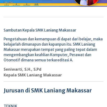
Sambutan Kepala SMK Laniang Makassar
Pengetahuan dan kemampuan di dapat dari belajar, maka
belajarlah dimanapun dan kapanpun itu. SMK Laniang
Makassar merupakan tempat yang paling tepat dalam
mengembangkan keahlian Komputer, Perawat dan
Otomotif dimana semua terkareditasi A.
Seniwarti, S.H., S.Pd
Kepala SMK Laniang Makassar
Jurusan di SMK Laniang Makassar
TEKNIK