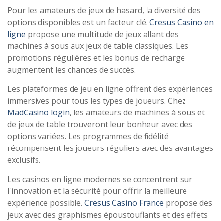
Pour les amateurs de jeux de hasard, la diversité des
options disponibles est un facteur clé.
Cresus Casino en
ligne
propose une multitude de jeux allant des
machines à sous aux jeux de table classiques. Les
promotions régulières et les bonus de recharge
augmentent les chances de succès.
Les plateformes de jeu en ligne offrent des expériences
immersives pour tous les types de joueurs. Chez
MadCasino login
, les amateurs de machines à sous et
de jeux de table trouveront leur bonheur avec des
options variées. Les programmes de fidélité
récompensent les joueurs réguliers avec des avantages
exclusifs.
Les casinos en ligne modernes se concentrent sur
l'innovation et la sécurité pour offrir la meilleure
expérience possible.
Cresus Casino France
propose des
jeux avec des graphismes époustouflants et des effets