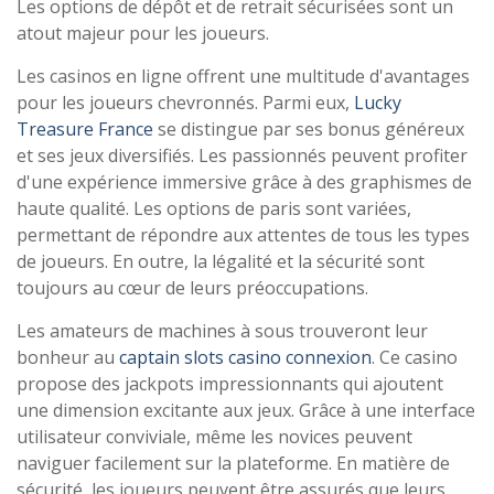
Les options de dépôt et de retrait sécurisées sont un
atout majeur pour les joueurs.
Les casinos en ligne offrent une multitude d'avantages
pour les joueurs chevronnés. Parmi eux,
Lucky
Treasure France
se distingue par ses bonus généreux
et ses jeux diversifiés. Les passionnés peuvent profiter
d'une expérience immersive grâce à des graphismes de
haute qualité. Les options de paris sont variées,
permettant de répondre aux attentes de tous les types
de joueurs. En outre, la légalité et la sécurité sont
toujours au cœur de leurs préoccupations.
Les amateurs de machines à sous trouveront leur
bonheur au
captain slots casino connexion
. Ce casino
propose des jackpots impressionnants qui ajoutent
une dimension excitante aux jeux. Grâce à une interface
utilisateur conviviale, même les novices peuvent
naviguer facilement sur la plateforme. En matière de
sécurité, les joueurs peuvent être assurés que leurs