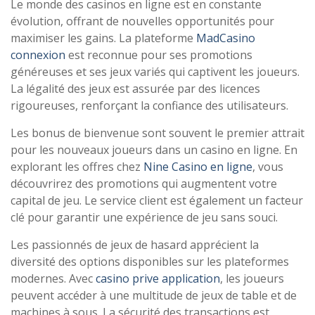
Le monde des casinos en ligne est en constante
évolution, offrant de nouvelles opportunités pour
maximiser les gains. La plateforme
MadCasino
connexion
est reconnue pour ses promotions
généreuses et ses jeux variés qui captivent les joueurs.
La légalité des jeux est assurée par des licences
rigoureuses, renforçant la confiance des utilisateurs.
Les bonus de bienvenue sont souvent le premier attrait
pour les nouveaux joueurs dans un casino en ligne. En
explorant les offres chez
Nine Casino en ligne
, vous
découvrirez des promotions qui augmentent votre
capital de jeu. Le service client est également un facteur
clé pour garantir une expérience de jeu sans souci.
Les passionnés de jeux de hasard apprécient la
diversité des options disponibles sur les plateformes
modernes. Avec
casino prive application
, les joueurs
peuvent accéder à une multitude de jeux de table et de
machines à sous. La sécurité des transactions est