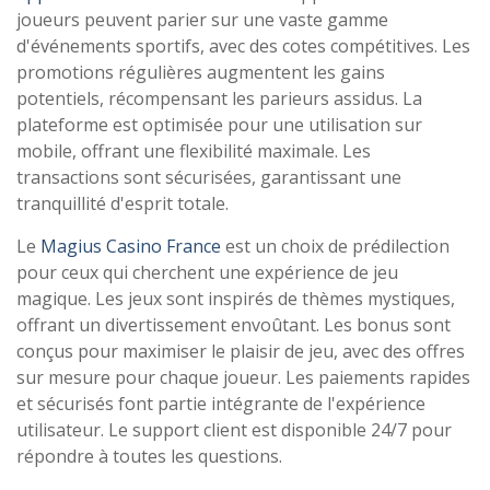
joueurs peuvent parier sur une vaste gamme
d'événements sportifs, avec des cotes compétitives. Les
promotions régulières augmentent les gains
potentiels, récompensant les parieurs assidus. La
plateforme est optimisée pour une utilisation sur
mobile, offrant une flexibilité maximale. Les
transactions sont sécurisées, garantissant une
tranquillité d'esprit totale.
Le
Magius Casino France
est un choix de prédilection
pour ceux qui cherchent une expérience de jeu
magique. Les jeux sont inspirés de thèmes mystiques,
offrant un divertissement envoûtant. Les bonus sont
conçus pour maximiser le plaisir de jeu, avec des offres
sur mesure pour chaque joueur. Les paiements rapides
et sécurisés font partie intégrante de l'expérience
utilisateur. Le support client est disponible 24/7 pour
répondre à toutes les questions.