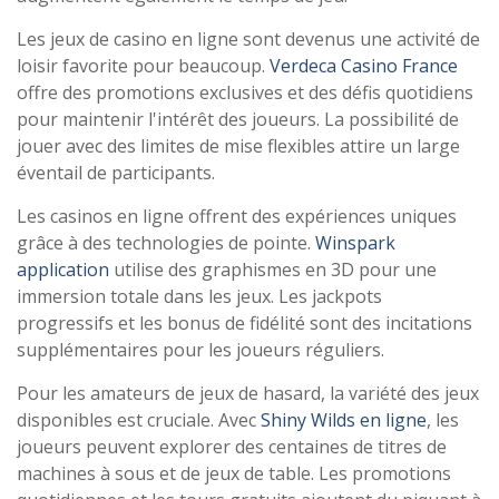
Les jeux de casino en ligne sont devenus une activité de
loisir favorite pour beaucoup.
Verdeca Casino France
offre des promotions exclusives et des défis quotidiens
pour maintenir l'intérêt des joueurs. La possibilité de
jouer avec des limites de mise flexibles attire un large
éventail de participants.
Les casinos en ligne offrent des expériences uniques
grâce à des technologies de pointe.
Winspark
application
utilise des graphismes en 3D pour une
immersion totale dans les jeux. Les jackpots
progressifs et les bonus de fidélité sont des incitations
supplémentaires pour les joueurs réguliers.
Pour les amateurs de jeux de hasard, la variété des jeux
disponibles est cruciale. Avec
Shiny Wilds en ligne
, les
joueurs peuvent explorer des centaines de titres de
machines à sous et de jeux de table. Les promotions