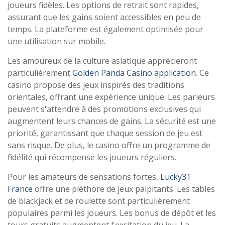
joueurs fidèles. Les options de retrait sont rapides,
assurant que les gains soient accessibles en peu de
temps. La plateforme est également optimisée pour
une utilisation sur mobile.
Les amoureux de la culture asiatique apprécieront
particulièrement
Golden Panda Casino application
. Ce
casino propose des jeux inspirés des traditions
orientales, offrant une expérience unique. Les parieurs
peuvent s'attendre à des promotions exclusives qui
augmentent leurs chances de gains. La sécurité est une
priorité, garantissant que chaque session de jeu est
sans risque. De plus, le casino offre un programme de
fidélité qui récompense les joueurs réguliers.
Pour les amateurs de sensations fortes,
Lucky31
France
offre une pléthore de jeux palpitants. Les tables
de blackjack et de roulette sont particulièrement
populaires parmi les joueurs. Les bonus de dépôt et les