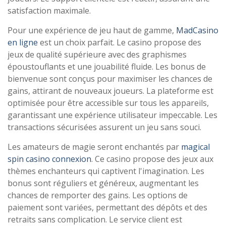
satisfaction maximale.
Pour une expérience de jeu haut de gamme,
MadCasino
en ligne
est un choix parfait. Le casino propose des
jeux de qualité supérieure avec des graphismes
époustouflants et une jouabilité fluide. Les bonus de
bienvenue sont conçus pour maximiser les chances de
gains, attirant de nouveaux joueurs. La plateforme est
optimisée pour être accessible sur tous les appareils,
garantissant une expérience utilisateur impeccable. Les
transactions sécurisées assurent un jeu sans souci.
Les amateurs de magie seront enchantés par
magical
spin casino connexion
. Ce casino propose des jeux aux
thèmes enchanteurs qui captivent l'imagination. Les
bonus sont réguliers et généreux, augmentant les
chances de remporter des gains. Les options de
paiement sont variées, permettant des dépôts et des
retraits sans complication. Le service client est