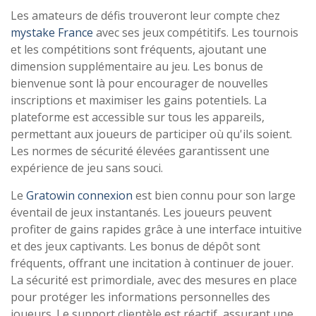
Les amateurs de défis trouveront leur compte chez
mystake France
avec ses jeux compétitifs. Les tournois
et les compétitions sont fréquents, ajoutant une
dimension supplémentaire au jeu. Les bonus de
bienvenue sont là pour encourager de nouvelles
inscriptions et maximiser les gains potentiels. La
plateforme est accessible sur tous les appareils,
permettant aux joueurs de participer où qu'ils soient.
Les normes de sécurité élevées garantissent une
expérience de jeu sans souci.
Le
Gratowin connexion
est bien connu pour son large
éventail de jeux instantanés. Les joueurs peuvent
profiter de gains rapides grâce à une interface intuitive
et des jeux captivants. Les bonus de dépôt sont
fréquents, offrant une incitation à continuer de jouer.
La sécurité est primordiale, avec des mesures en place
pour protéger les informations personnelles des
joueurs. Le support clientèle est réactif, assurant une