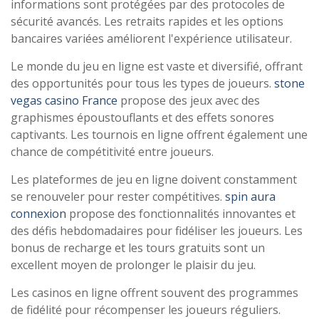
informations sont protégées par des protocoles de
sécurité avancés. Les retraits rapides et les options
bancaires variées améliorent l'expérience utilisateur.
Le monde du jeu en ligne est vaste et diversifié, offrant
des opportunités pour tous les types de joueurs.
stone
vegas casino France
propose des jeux avec des
graphismes époustouflants et des effets sonores
captivants. Les tournois en ligne offrent également une
chance de compétitivité entre joueurs.
Les plateformes de jeu en ligne doivent constamment
se renouveler pour rester compétitives.
spin aura
connexion
propose des fonctionnalités innovantes et
des défis hebdomadaires pour fidéliser les joueurs. Les
bonus de recharge et les tours gratuits sont un
excellent moyen de prolonger le plaisir du jeu.
Les casinos en ligne offrent souvent des programmes
de fidélité pour récompenser les joueurs réguliers.