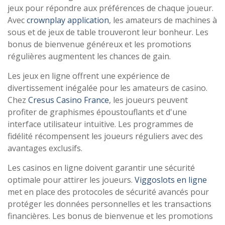
jeux pour répondre aux préférences de chaque joueur.
Avec
crownplay application
, les amateurs de machines à
sous et de jeux de table trouveront leur bonheur. Les
bonus de bienvenue généreux et les promotions
régulières augmentent les chances de gain.
Les jeux en ligne offrent une expérience de
divertissement inégalée pour les amateurs de casino.
Chez
Cresus Casino France
, les joueurs peuvent
profiter de graphismes époustouflants et d'une
interface utilisateur intuitive. Les programmes de
fidélité récompensent les joueurs réguliers avec des
avantages exclusifs.
Les casinos en ligne doivent garantir une sécurité
optimale pour attirer les joueurs.
Viggoslots en ligne
met en place des protocoles de sécurité avancés pour
protéger les données personnelles et les transactions
financières. Les bonus de bienvenue et les promotions