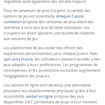
régulières sont également des attraits majeurs.
Pour les amateurs de jeux d'argent, la variété des
options de jeu est essentielle.
Arlequin Casino
connexion
propose des centaines de jeux allant des
machines à sous aux jeux de table classiques. Les
croupiers en direct ajoutent une touche de réalisme
aux sessions de jeu.
Les plateformes de jeu modernes offrent des
expériences personnalisées pour chaque joueur. Avec
spin aura France
, les utilisateurs peuvent accéder à des
jeux adaptés à leurs préférences. Les programmes de
récompenses et les promotions exclusives augmentent
l'engagement des joueurs.
Les casinos en ligne sont devenus une alternative
populaire aux établissements physiques grâce à leur
accessibilité.
winbet en ligne
propose des jeux
disponibles 24/7, permettant de jouer à tout moment.