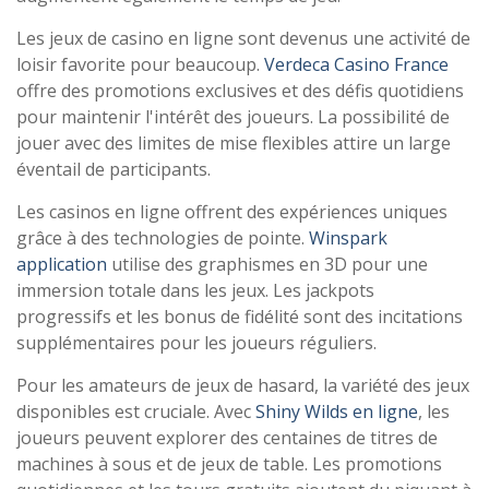
Les jeux de casino en ligne sont devenus une activité de
loisir favorite pour beaucoup.
Verdeca Casino France
offre des promotions exclusives et des défis quotidiens
pour maintenir l'intérêt des joueurs. La possibilité de
jouer avec des limites de mise flexibles attire un large
éventail de participants.
Les casinos en ligne offrent des expériences uniques
grâce à des technologies de pointe.
Winspark
application
utilise des graphismes en 3D pour une
immersion totale dans les jeux. Les jackpots
progressifs et les bonus de fidélité sont des incitations
supplémentaires pour les joueurs réguliers.
Pour les amateurs de jeux de hasard, la variété des jeux
disponibles est cruciale. Avec
Shiny Wilds en ligne
, les
joueurs peuvent explorer des centaines de titres de
machines à sous et de jeux de table. Les promotions