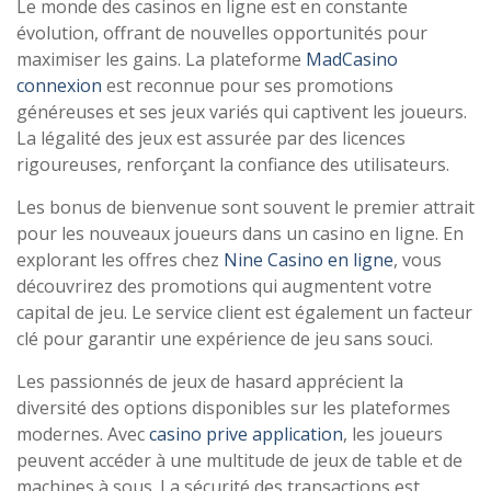
Le monde des casinos en ligne est en constante
évolution, offrant de nouvelles opportunités pour
maximiser les gains. La plateforme
MadCasino
connexion
est reconnue pour ses promotions
généreuses et ses jeux variés qui captivent les joueurs.
La légalité des jeux est assurée par des licences
rigoureuses, renforçant la confiance des utilisateurs.
Les bonus de bienvenue sont souvent le premier attrait
pour les nouveaux joueurs dans un casino en ligne. En
explorant les offres chez
Nine Casino en ligne
, vous
découvrirez des promotions qui augmentent votre
capital de jeu. Le service client est également un facteur
clé pour garantir une expérience de jeu sans souci.
Les passionnés de jeux de hasard apprécient la
diversité des options disponibles sur les plateformes
modernes. Avec
casino prive application
, les joueurs
peuvent accéder à une multitude de jeux de table et de
machines à sous. La sécurité des transactions est