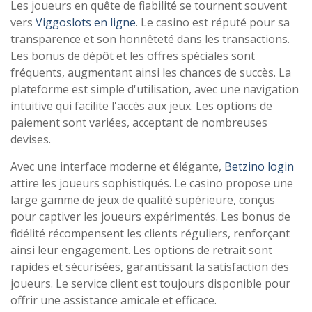
Les joueurs en quête de fiabilité se tournent souvent
vers
Viggoslots en ligne
. Le casino est réputé pour sa
transparence et son honnêteté dans les transactions.
Les bonus de dépôt et les offres spéciales sont
fréquents, augmentant ainsi les chances de succès. La
plateforme est simple d'utilisation, avec une navigation
intuitive qui facilite l'accès aux jeux. Les options de
paiement sont variées, acceptant de nombreuses
devises.
Avec une interface moderne et élégante,
Betzino login
attire les joueurs sophistiqués. Le casino propose une
large gamme de jeux de qualité supérieure, conçus
pour captiver les joueurs expérimentés. Les bonus de
fidélité récompensent les clients réguliers, renforçant
ainsi leur engagement. Les options de retrait sont
rapides et sécurisées, garantissant la satisfaction des
joueurs. Le service client est toujours disponible pour
offrir une assistance amicale et efficace.