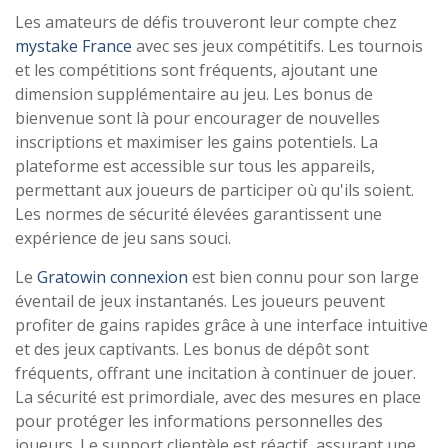
Les amateurs de défis trouveront leur compte chez
mystake France
avec ses jeux compétitifs. Les tournois
et les compétitions sont fréquents, ajoutant une
dimension supplémentaire au jeu. Les bonus de
bienvenue sont là pour encourager de nouvelles
inscriptions et maximiser les gains potentiels. La
plateforme est accessible sur tous les appareils,
permettant aux joueurs de participer où qu'ils soient.
Les normes de sécurité élevées garantissent une
expérience de jeu sans souci.
Le
Gratowin connexion
est bien connu pour son large
éventail de jeux instantanés. Les joueurs peuvent
profiter de gains rapides grâce à une interface intuitive
et des jeux captivants. Les bonus de dépôt sont
fréquents, offrant une incitation à continuer de jouer.
La sécurité est primordiale, avec des mesures en place
pour protéger les informations personnelles des
joueurs. Le support clientèle est réactif, assurant une