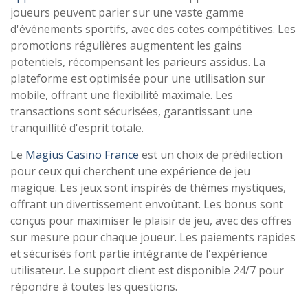
joueurs peuvent parier sur une vaste gamme
d'événements sportifs, avec des cotes compétitives. Les
promotions régulières augmentent les gains
potentiels, récompensant les parieurs assidus. La
plateforme est optimisée pour une utilisation sur
mobile, offrant une flexibilité maximale. Les
transactions sont sécurisées, garantissant une
tranquillité d'esprit totale.
Le
Magius Casino France
est un choix de prédilection
pour ceux qui cherchent une expérience de jeu
magique. Les jeux sont inspirés de thèmes mystiques,
offrant un divertissement envoûtant. Les bonus sont
conçus pour maximiser le plaisir de jeu, avec des offres
sur mesure pour chaque joueur. Les paiements rapides
et sécurisés font partie intégrante de l'expérience
utilisateur. Le support client est disponible 24/7 pour
répondre à toutes les questions.