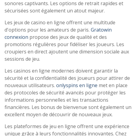
sonores captivants. Les options de retrait rapides et
sécurisées sont également un atout majeur.
Les jeux de casino en ligne offrent une multitude
d'options pour les amateurs de paris.
Gratowin
connexion
propose des jeux de qualité et des
promotions régulières pour fidéliser les joueurs. Les
croupiers en direct ajoutent une dimension sociale aux
sessions de jeu.
Les casinos en ligne modernes doivent garantir la
sécurité et la confidentialité des joueurs pour attirer de
nouveaux utilisateurs.
onlyspins en ligne
met en place
des protocoles de sécurité avancés pour protéger les
informations personnelles et les transactions
financières. Les bonus de bienvenue sont également un
excellent moyen de découvrir de nouveaux jeux.
Les plateformes de jeu en ligne offrent une expérience
unique grâce à leurs fonctionnalités innovantes. Chez