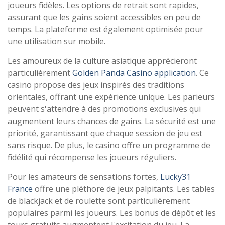
joueurs fidèles. Les options de retrait sont rapides,
assurant que les gains soient accessibles en peu de
temps. La plateforme est également optimisée pour
une utilisation sur mobile.
Les amoureux de la culture asiatique apprécieront
particulièrement
Golden Panda Casino application
. Ce
casino propose des jeux inspirés des traditions
orientales, offrant une expérience unique. Les parieurs
peuvent s'attendre à des promotions exclusives qui
augmentent leurs chances de gains. La sécurité est une
priorité, garantissant que chaque session de jeu est
sans risque. De plus, le casino offre un programme de
fidélité qui récompense les joueurs réguliers.
Pour les amateurs de sensations fortes,
Lucky31
France
offre une pléthore de jeux palpitants. Les tables
de blackjack et de roulette sont particulièrement
populaires parmi les joueurs. Les bonus de dépôt et les