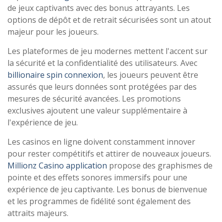
de jeux captivants avec des bonus attrayants. Les
options de dépôt et de retrait sécurisées sont un atout
majeur pour les joueurs.
Les plateformes de jeu modernes mettent l'accent sur
la sécurité et la confidentialité des utilisateurs. Avec
billionaire spin connexion
, les joueurs peuvent être
assurés que leurs données sont protégées par des
mesures de sécurité avancées. Les promotions
exclusives ajoutent une valeur supplémentaire à
l'expérience de jeu.
Les casinos en ligne doivent constamment innover
pour rester compétitifs et attirer de nouveaux joueurs.
Millionz Casino application
propose des graphismes de
pointe et des effets sonores immersifs pour une
expérience de jeu captivante. Les bonus de bienvenue
et les programmes de fidélité sont également des
attraits majeurs.