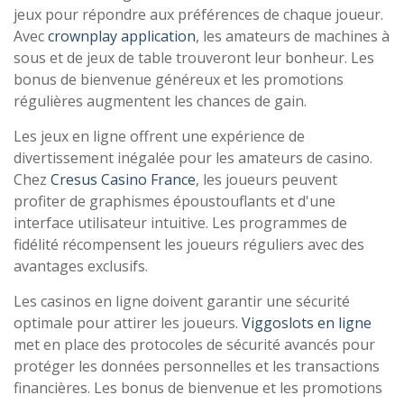
jeux pour répondre aux préférences de chaque joueur.
Avec
crownplay application
, les amateurs de machines à
sous et de jeux de table trouveront leur bonheur. Les
bonus de bienvenue généreux et les promotions
régulières augmentent les chances de gain.
Les jeux en ligne offrent une expérience de
divertissement inégalée pour les amateurs de casino.
Chez
Cresus Casino France
, les joueurs peuvent
profiter de graphismes époustouflants et d'une
interface utilisateur intuitive. Les programmes de
fidélité récompensent les joueurs réguliers avec des
avantages exclusifs.
Les casinos en ligne doivent garantir une sécurité
optimale pour attirer les joueurs.
Viggoslots en ligne
met en place des protocoles de sécurité avancés pour
protéger les données personnelles et les transactions
financières. Les bonus de bienvenue et les promotions