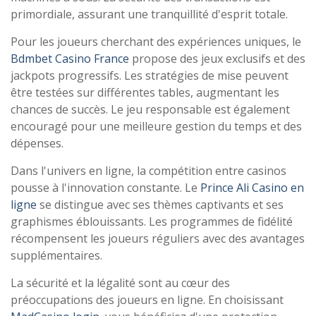
primordiale, assurant une tranquillité d'esprit totale.
Pour les joueurs cherchant des expériences uniques, le
Bdmbet Casino France
propose des jeux exclusifs et des
jackpots progressifs. Les stratégies de mise peuvent
être testées sur différentes tables, augmentant les
chances de succès. Le jeu responsable est également
encouragé pour une meilleure gestion du temps et des
dépenses.
Dans l'univers en ligne, la compétition entre casinos
pousse à l'innovation constante. Le
Prince Ali Casino en
ligne
se distingue avec ses thèmes captivants et ses
graphismes éblouissants. Les programmes de fidélité
récompensent les joueurs réguliers avec des avantages
supplémentaires.
La sécurité et la légalité sont au cœur des
préoccupations des joueurs en ligne. En choisissant