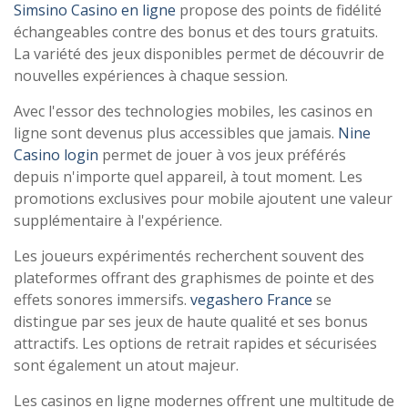
Simsino Casino en ligne
propose des points de fidélité
échangeables contre des bonus et des tours gratuits.
La variété des jeux disponibles permet de découvrir de
nouvelles expériences à chaque session.
Avec l'essor des technologies mobiles, les casinos en
ligne sont devenus plus accessibles que jamais.
Nine
Casino login
permet de jouer à vos jeux préférés
depuis n'importe quel appareil, à tout moment. Les
promotions exclusives pour mobile ajoutent une valeur
supplémentaire à l'expérience.
Les joueurs expérimentés recherchent souvent des
plateformes offrant des graphismes de pointe et des
effets sonores immersifs.
vegashero France
se
distingue par ses jeux de haute qualité et ses bonus
attractifs. Les options de retrait rapides et sécurisées
sont également un atout majeur.
Les casinos en ligne modernes offrent une multitude de