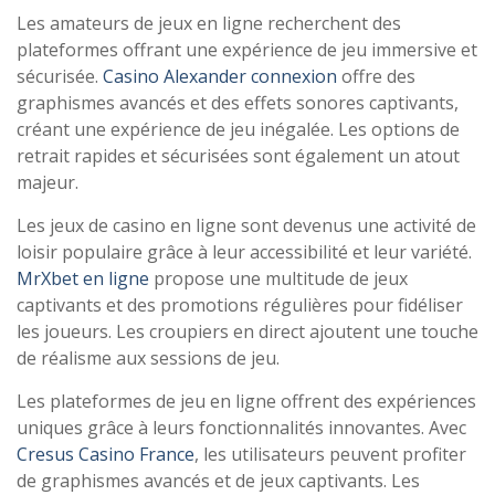
Les amateurs de jeux en ligne recherchent des
plateformes offrant une expérience de jeu immersive et
sécurisée.
Casino Alexander connexion
offre des
graphismes avancés et des effets sonores captivants,
créant une expérience de jeu inégalée. Les options de
retrait rapides et sécurisées sont également un atout
majeur.
Les jeux de casino en ligne sont devenus une activité de
loisir populaire grâce à leur accessibilité et leur variété.
MrXbet en ligne
propose une multitude de jeux
captivants et des promotions régulières pour fidéliser
les joueurs. Les croupiers en direct ajoutent une touche
de réalisme aux sessions de jeu.
Les plateformes de jeu en ligne offrent des expériences
uniques grâce à leurs fonctionnalités innovantes. Avec
Cresus Casino France
, les utilisateurs peuvent profiter
de graphismes avancés et de jeux captivants. Les