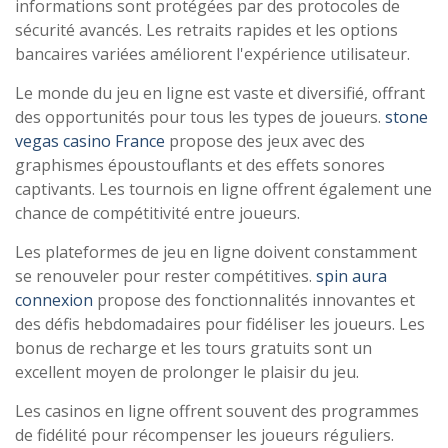
informations sont protégées par des protocoles de
sécurité avancés. Les retraits rapides et les options
bancaires variées améliorent l'expérience utilisateur.
Le monde du jeu en ligne est vaste et diversifié, offrant
des opportunités pour tous les types de joueurs.
stone
vegas casino France
propose des jeux avec des
graphismes époustouflants et des effets sonores
captivants. Les tournois en ligne offrent également une
chance de compétitivité entre joueurs.
Les plateformes de jeu en ligne doivent constamment
se renouveler pour rester compétitives.
spin aura
connexion
propose des fonctionnalités innovantes et
des défis hebdomadaires pour fidéliser les joueurs. Les
bonus de recharge et les tours gratuits sont un
excellent moyen de prolonger le plaisir du jeu.
Les casinos en ligne offrent souvent des programmes
de fidélité pour récompenser les joueurs réguliers.