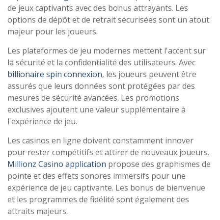
de jeux captivants avec des bonus attrayants. Les
options de dépôt et de retrait sécurisées sont un atout
majeur pour les joueurs.
Les plateformes de jeu modernes mettent l'accent sur
la sécurité et la confidentialité des utilisateurs. Avec
billionaire spin connexion
, les joueurs peuvent être
assurés que leurs données sont protégées par des
mesures de sécurité avancées. Les promotions
exclusives ajoutent une valeur supplémentaire à
l'expérience de jeu.
Les casinos en ligne doivent constamment innover
pour rester compétitifs et attirer de nouveaux joueurs.
Millionz Casino application
propose des graphismes de
pointe et des effets sonores immersifs pour une
expérience de jeu captivante. Les bonus de bienvenue
et les programmes de fidélité sont également des
attraits majeurs.