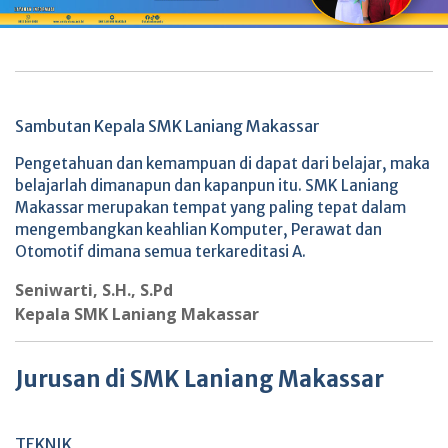
Sambutan Kepala SMK Laniang Makassar
Pengetahuan dan kemampuan di dapat dari belajar, maka
belajarlah dimanapun dan kapanpun itu. SMK Laniang
Makassar merupakan tempat yang paling tepat dalam
mengembangkan keahlian Komputer, Perawat dan
Otomotif dimana semua terkareditasi A.
Seniwarti, S.H., S.Pd
Kepala SMK Laniang Makassar
Jurusan di SMK Laniang Makassar
TEKNIK