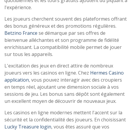
quotidiennes et les tours gratuits ajoutent du piquant à
l'expérience.
Les joueurs cherchent souvent des plateformes offrant
des bonus généreux et des promotions régulières.
Betzino France
se démarque par ses offres de
bienvenue alléchantes et son programme de fidélité
enrichissant. La compatibilité mobile permet de jouer
sur tous les appareils.
L'excitation des jeux en direct attire de nombreux
joueurs vers les casinos en ligne. Chez
Hermes Casino
application
, vous pouvez interagir avec des croupiers
en temps réel, ajoutant une dimension sociale à vos
sessions de jeu. Les bonus sans dépôt sont également
un excellent moyen de découvrir de nouveaux jeux.
Les casinos en ligne modernes mettent l'accent sur la
sécurité et la confidentialité des joueurs. En choisissant
Lucky Treasure login
, vous êtes assuré que vos