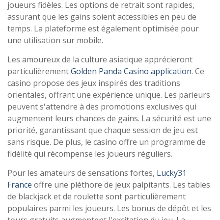
joueurs fidèles. Les options de retrait sont rapides,
assurant que les gains soient accessibles en peu de
temps. La plateforme est également optimisée pour
une utilisation sur mobile.
Les amoureux de la culture asiatique apprécieront
particulièrement
Golden Panda Casino application
. Ce
casino propose des jeux inspirés des traditions
orientales, offrant une expérience unique. Les parieurs
peuvent s'attendre à des promotions exclusives qui
augmentent leurs chances de gains. La sécurité est une
priorité, garantissant que chaque session de jeu est
sans risque. De plus, le casino offre un programme de
fidélité qui récompense les joueurs réguliers.
Pour les amateurs de sensations fortes,
Lucky31
France
offre une pléthore de jeux palpitants. Les tables
de blackjack et de roulette sont particulièrement
populaires parmi les joueurs. Les bonus de dépôt et les