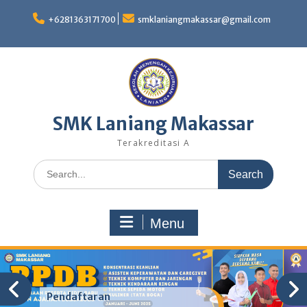
Skip
to
+6281363171700
smklaniangmakassar@gmail.com
content
SMK Laniang Makassar
Terakreditasi A
Search
for:
Menu
Pendaftaran