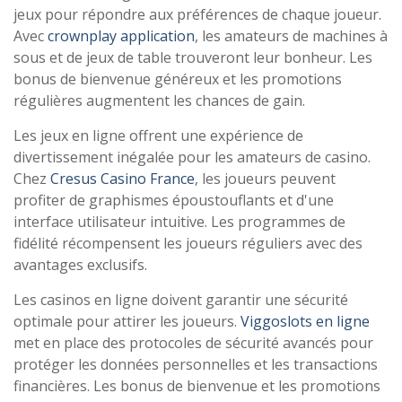
jeux pour répondre aux préférences de chaque joueur.
Avec
crownplay application
, les amateurs de machines à
sous et de jeux de table trouveront leur bonheur. Les
bonus de bienvenue généreux et les promotions
régulières augmentent les chances de gain.
Les jeux en ligne offrent une expérience de
divertissement inégalée pour les amateurs de casino.
Chez
Cresus Casino France
, les joueurs peuvent
profiter de graphismes époustouflants et d'une
interface utilisateur intuitive. Les programmes de
fidélité récompensent les joueurs réguliers avec des
avantages exclusifs.
Les casinos en ligne doivent garantir une sécurité
optimale pour attirer les joueurs.
Viggoslots en ligne
met en place des protocoles de sécurité avancés pour
protéger les données personnelles et les transactions
financières. Les bonus de bienvenue et les promotions