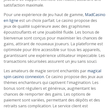
satisfaction maximale.
Pour une expérience de jeu haut de gamme,
MadCasino
en ligne
est un choix parfait. Le casino propose des
jeux de qualité supérieure avec des graphismes
époustouflants et une jouabilité fluide. Les bonus de
bienvenue sont conçus pour maximiser les chances de
gains, attirant de nouveaux joueurs. La plateforme est
optimisée pour être accessible sur tous les appareils,
garantissant une expérience utilisateur impeccable. Les
transactions sécurisées assurent un jeu sans souci.
Les amateurs de magie seront enchantés par
magical
spin casino connexion
. Ce casino propose des jeux aux
thèmes enchanteurs qui captivent l'imagination. Les
bonus sont réguliers et généreux, augmentant les
chances de remporter des gains. Les options de
paiement sont variées, permettant des dépôts et des
retraits sans complication. Le service client est