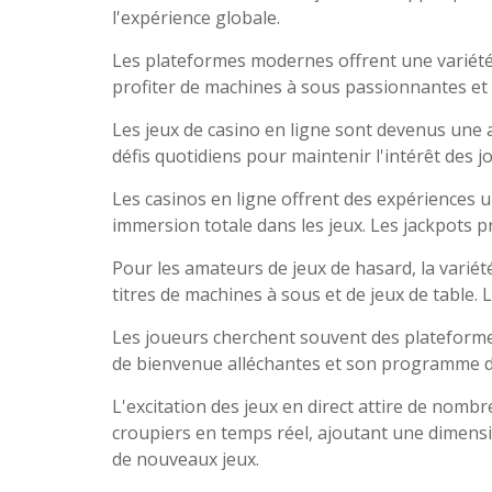
l'expérience globale.
Les plateformes modernes offrent une variété
profiter de machines à sous passionnantes et 
Les jeux de casino en ligne sont devenus une a
défis quotidiens pour maintenir l'intérêt des jo
Les casinos en ligne offrent des expériences 
immersion totale dans les jeux. Les jackpots p
Pour les amateurs de jeux de hasard, la variété
titres de machines à sous et de jeux de table.
Les joueurs cherchent souvent des plateform
de bienvenue alléchantes et son programme de f
L'excitation des jeux en direct attire de nomb
croupiers en temps réel, ajoutant une dimensi
de nouveaux jeux.