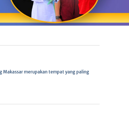
ng Makassar merupakan tempat yang paling