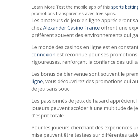
Learn More Test the mobile app of this
sports bettin
promotions transparentes avec free spins.
Les amateurs de jeux en ligne apprécieront san
chez
Alexander Casino France
offrent une expé
préfèrent souvent des environnements qui gara
Le monde des casinos en ligne est en constant
connexion
est reconnue pour ses promotions gé
rigoureuses, renforçant la confiance des utilis
Les bonus de bienvenue sont souvent le premie
ligne
, vous découvrirez des promotions qui aug
de jeu sans souci.
Les passionnés de jeux de hasard apprécient l
joueurs peuvent accéder à une multitude de jeu
d'esprit totale.
Pour les joueurs cherchant des expériences u
mise peuvent être testées sur différentes ta