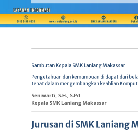
Sambutan Kepala SMK Laniang Makassar
Pengetahuan dan kemampuan di dapat dari bela
tepat dalam mengembangkan keahlian Komputer
Seniwarti, S.H., S.Pd
Kepala SMK Laniang Makassar
Jurusan di SMK Laniang 