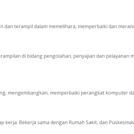
 dan terampil dalam memelihara, memperbaiki dan meranc
eterampilan di bidang pengolahan, penyajian dan pelayana
cang, mengembangkan, memperbaiki perangkat komputer dan
p kerja. Bekerja sama dengan Rumah Sakit, dan Puskesmas 