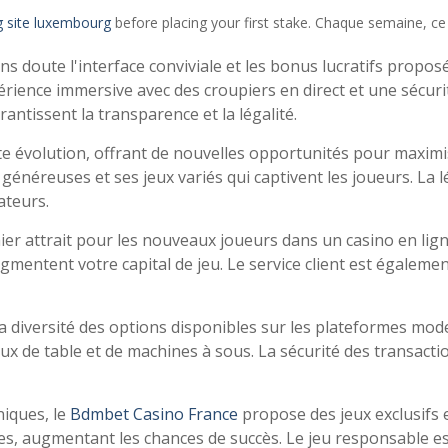
g site luxembourg
before placing your first stake. Chaque semaine, c
s doute l'interface conviviale et les bonus lucratifs propo
rience immersive avec des croupiers en direct et une sécur
ntissent la transparence et la légalité.
e évolution, offrant de nouvelles opportunités pour maximi
néreuses et ses jeux variés qui captivent les joueurs. La lé
ateurs.
r attrait pour les nouveaux joueurs dans un casino en ligne
mentent votre capital de jeu. Le service client est égaleme
a diversité des options disponibles sur les plateformes mo
x de table et de machines à sous. La sécurité des transactio
niques, le
Bdmbet Casino France
propose des jeux exclusifs e
bles, augmentant les chances de succès. Le jeu responsable