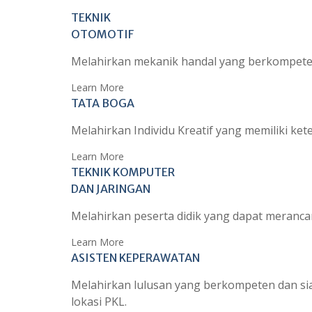
TEKNIK
OTOMOTIF
Melahirkan mekanik handal yang berkompeten
Learn More
TATA BOGA
Melahirkan Individu Kreatif yang memiliki k
Learn More
TEKNIK KOMPUTER
DAN JARINGAN
Melahirkan peserta didik yang dapat meran
Learn More
ASISTEN KEPERAWATAN
Melahirkan lulusan yang berkompeten dan sia
lokasi PKL.