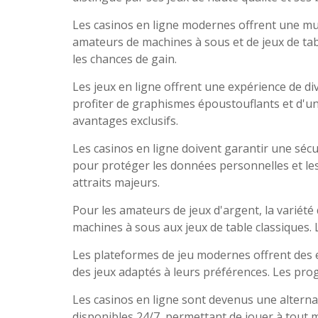
Les casinos en ligne modernes offrent une mu
amateurs de machines à sous et de jeux de t
les chances de gain.
Les jeux en ligne offrent une expérience de d
profiter de graphismes époustouflants et d'une
avantages exclusifs.
Les casinos en ligne doivent garantir une sécu
pour protéger les données personnelles et le
attraits majeurs.
Pour les amateurs de jeux d'argent, la variété 
machines à sous aux jeux de table classiques. 
Les plateformes de jeu modernes offrent des
des jeux adaptés à leurs préférences. Les p
Les casinos en ligne sont devenus une alternat
disponibles 24/7, permettant de jouer à tout