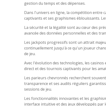
gestion du temps et des dépenses.
Dans l'univers en ligne, la compétition entre 
captivants et ses graphismes éblouissants. L
La sécurité et la légalité sont au cœur des pr
avancée des données personnelles et des transa
Les jackpots progressifs sont un attrait maje
continuellement jusqu'à ce qu'un joueur chance
de jeu.
Avec l'évolution des technologies, les casinos
direct et des tournois captivants pour les ama
Les parieurs chevronnés recherchent souvent d
transparence et ses audits réguliers garantis
sessions de jeu.
Les fonctionnalités innovantes et les graphis
interface intuitive et des jeux développés par