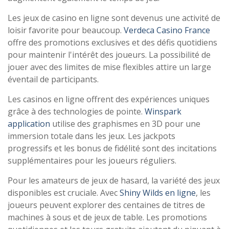
Les jeux de casino en ligne sont devenus une activité de
loisir favorite pour beaucoup.
Verdeca Casino France
offre des promotions exclusives et des défis quotidiens
pour maintenir l'intérêt des joueurs. La possibilité de
jouer avec des limites de mise flexibles attire un large
éventail de participants.
Les casinos en ligne offrent des expériences uniques
grâce à des technologies de pointe.
Winspark
application
utilise des graphismes en 3D pour une
immersion totale dans les jeux. Les jackpots
progressifs et les bonus de fidélité sont des incitations
supplémentaires pour les joueurs réguliers.
Pour les amateurs de jeux de hasard, la variété des jeux
disponibles est cruciale. Avec
Shiny Wilds en ligne
, les
joueurs peuvent explorer des centaines de titres de
machines à sous et de jeux de table. Les promotions