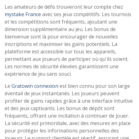
Les amateurs de défis trouveront leur compte chez
mystake France
avec ses jeux compétitifs. Les tournois
et les compétitions sont fréquents, ajoutant une
dimension supplémentaire au jeu. Les bonus de
bienvenue sont là pour encourager de nouvelles
inscriptions et maximiser les gains potentiels. La
plateforme est accessible sur tous les appareils,
permettant aux joueurs de participer où qu'ils soient.
Les normes de sécurité élevées garantissent une
expérience de jeu sans souci.
Le
Gratowin connexion
est bien connu pour son large
éventail de jeux instantanés. Les joueurs peuvent
profiter de gains rapides grâce à une interface intuitive
et des jeux captivants. Les bonus de dépôt sont
fréquents, offrant une incitation à continuer de jouer.
La sécurité est primordiale, avec des mesures en place
pour protéger les informations personnelles des
joueurs. Le support clientèle est réactif, assurant une