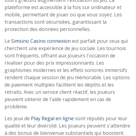
tours gratuits augmentent l'excitation du jeu. La
plateforme est accessible à la fois sur ordinateur et
mobile, permettant de jouer où que vous soyez. Les
transactions sont sécurisées, garantissant la
protection des données personnelles.
Le
Simsino Casino connexion
est parfait pour ceux qui
cherchent une expérience de jeu sociale. Les tournois
sont fréquents, offrant aux joueurs l'occasion de
rivaliser pour des prix impressionnants. Les
graphismes modernes et les effets sonores immersifs
rendent chaque session de jeu mémorable. Les options
de paiement multiples facilitent les dépôts et les
retraits. Avec un service client réactif, les joueurs
peuvent obtenir de l'aide rapidement en cas de
problème.
Les jeux de
Play Regal en ligne
sont réputés pour leur
qualité et leur diversité. Les joueurs peuvent s'attendre
à des bonus de bienvenue substantiels qui boostent