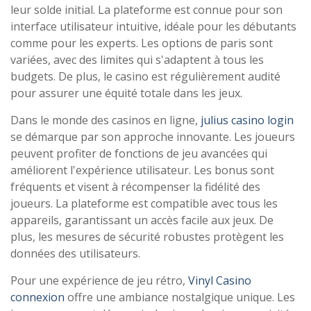
leur solde initial. La plateforme est connue pour son
interface utilisateur intuitive, idéale pour les débutants
comme pour les experts. Les options de paris sont
variées, avec des limites qui s'adaptent à tous les
budgets. De plus, le casino est régulièrement audité
pour assurer une équité totale dans les jeux.
Dans le monde des casinos en ligne,
julius casino login
se démarque par son approche innovante. Les joueurs
peuvent profiter de fonctions de jeu avancées qui
améliorent l'expérience utilisateur. Les bonus sont
fréquents et visent à récompenser la fidélité des
joueurs. La plateforme est compatible avec tous les
appareils, garantissant un accès facile aux jeux. De
plus, les mesures de sécurité robustes protègent les
données des utilisateurs.
Pour une expérience de jeu rétro,
Vinyl Casino
connexion
offre une ambiance nostalgique unique. Les