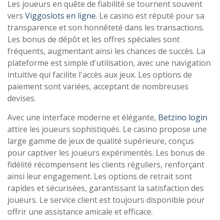
Les joueurs en quête de fiabilité se tournent souvent
vers
Viggoslots en ligne
. Le casino est réputé pour sa
transparence et son honnêteté dans les transactions.
Les bonus de dépôt et les offres spéciales sont
fréquents, augmentant ainsi les chances de succès. La
plateforme est simple d'utilisation, avec une navigation
intuitive qui facilite l'accès aux jeux. Les options de
paiement sont variées, acceptant de nombreuses
devises.
Avec une interface moderne et élégante,
Betzino login
attire les joueurs sophistiqués. Le casino propose une
large gamme de jeux de qualité supérieure, conçus
pour captiver les joueurs expérimentés. Les bonus de
fidélité récompensent les clients réguliers, renforçant
ainsi leur engagement. Les options de retrait sont
rapides et sécurisées, garantissant la satisfaction des
joueurs. Le service client est toujours disponible pour
offrir une assistance amicale et efficace.