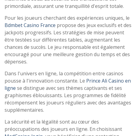
primordiale, assurant une tranquillité d'esprit totale.
Pour les joueurs cherchant des expériences uniques, le
Bdmbet Casino France
propose des jeux exclusifs et des
jackpots progressifs. Les stratégies de mise peuvent
être testées sur différentes tables, augmentant les
chances de succès. Le jeu responsable est également
encouragé pour une meilleure gestion du temps et des
dépenses.
Dans l'univers en ligne, la compétition entre casinos
pousse à l'innovation constante. Le
Prince Ali Casino en
ligne
se distingue avec ses thèmes captivants et ses
graphismes éblouissants. Les programmes de fidélité
récompensent les joueurs réguliers avec des avantages
supplémentaires.
La sécurité et la légalité sont au cœur des
préoccupations des joueurs en ligne. En choisissant