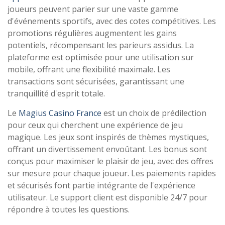
joueurs peuvent parier sur une vaste gamme
d'événements sportifs, avec des cotes compétitives. Les
promotions régulières augmentent les gains
potentiels, récompensant les parieurs assidus. La
plateforme est optimisée pour une utilisation sur
mobile, offrant une flexibilité maximale. Les
transactions sont sécurisées, garantissant une
tranquillité d'esprit totale.
Le
Magius Casino France
est un choix de prédilection
pour ceux qui cherchent une expérience de jeu
magique. Les jeux sont inspirés de thèmes mystiques,
offrant un divertissement envoûtant. Les bonus sont
conçus pour maximiser le plaisir de jeu, avec des offres
sur mesure pour chaque joueur. Les paiements rapides
et sécurisés font partie intégrante de l'expérience
utilisateur. Le support client est disponible 24/7 pour
répondre à toutes les questions.