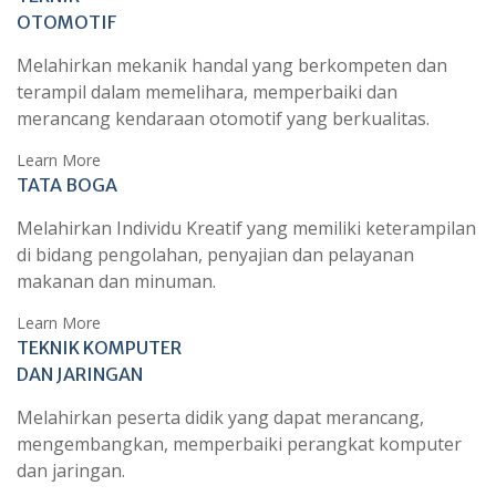
OTOMOTIF
Melahirkan mekanik handal yang berkompeten dan
terampil dalam memelihara, memperbaiki dan
merancang kendaraan otomotif yang berkualitas.
Learn More
TATA BOGA
Melahirkan Individu Kreatif yang memiliki keterampilan
di bidang pengolahan, penyajian dan pelayanan
makanan dan minuman.
Learn More
TEKNIK KOMPUTER
DAN JARINGAN
Melahirkan peserta didik yang dapat merancang,
mengembangkan, memperbaiki perangkat komputer
dan jaringan.