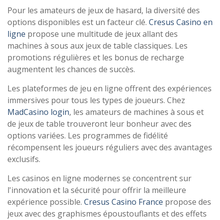
Pour les amateurs de jeux de hasard, la diversité des
options disponibles est un facteur clé.
Cresus Casino en
ligne
propose une multitude de jeux allant des
machines à sous aux jeux de table classiques. Les
promotions régulières et les bonus de recharge
augmentent les chances de succès.
Les plateformes de jeu en ligne offrent des expériences
immersives pour tous les types de joueurs. Chez
MadCasino login
, les amateurs de machines à sous et
de jeux de table trouveront leur bonheur avec des
options variées. Les programmes de fidélité
récompensent les joueurs réguliers avec des avantages
exclusifs.
Les casinos en ligne modernes se concentrent sur
l'innovation et la sécurité pour offrir la meilleure
expérience possible.
Cresus Casino France
propose des
jeux avec des graphismes époustouflants et des effets