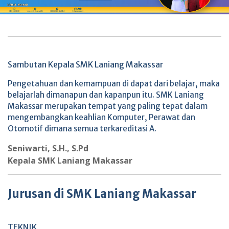
Sambutan Kepala SMK Laniang Makassar
Pengetahuan dan kemampuan di dapat dari belajar, maka
belajarlah dimanapun dan kapanpun itu. SMK Laniang
Makassar merupakan tempat yang paling tepat dalam
mengembangkan keahlian Komputer, Perawat dan
Otomotif dimana semua terkareditasi A.
Seniwarti, S.H., S.Pd
Kepala SMK Laniang Makassar
Jurusan di SMK Laniang Makassar
TEKNIK