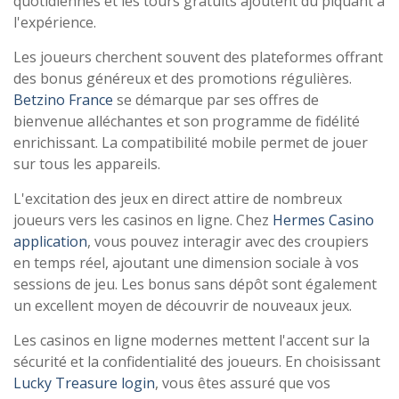
quotidiennes et les tours gratuits ajoutent du piquant à
l'expérience.
Les joueurs cherchent souvent des plateformes offrant
des bonus généreux et des promotions régulières.
Betzino France
se démarque par ses offres de
bienvenue alléchantes et son programme de fidélité
enrichissant. La compatibilité mobile permet de jouer
sur tous les appareils.
L'excitation des jeux en direct attire de nombreux
joueurs vers les casinos en ligne. Chez
Hermes Casino
application
, vous pouvez interagir avec des croupiers
en temps réel, ajoutant une dimension sociale à vos
sessions de jeu. Les bonus sans dépôt sont également
un excellent moyen de découvrir de nouveaux jeux.
Les casinos en ligne modernes mettent l'accent sur la
sécurité et la confidentialité des joueurs. En choisissant
Lucky Treasure login
, vous êtes assuré que vos