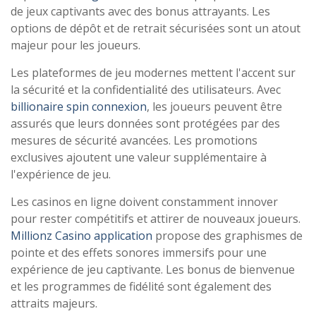
de jeux captivants avec des bonus attrayants. Les
options de dépôt et de retrait sécurisées sont un atout
majeur pour les joueurs.
Les plateformes de jeu modernes mettent l'accent sur
la sécurité et la confidentialité des utilisateurs. Avec
billionaire spin connexion
, les joueurs peuvent être
assurés que leurs données sont protégées par des
mesures de sécurité avancées. Les promotions
exclusives ajoutent une valeur supplémentaire à
l'expérience de jeu.
Les casinos en ligne doivent constamment innover
pour rester compétitifs et attirer de nouveaux joueurs.
Millionz Casino application
propose des graphismes de
pointe et des effets sonores immersifs pour une
expérience de jeu captivante. Les bonus de bienvenue
et les programmes de fidélité sont également des
attraits majeurs.