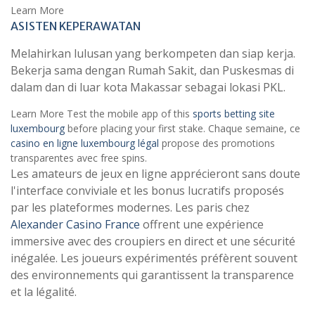
Learn More
ASISTEN KEPERAWATAN
Melahirkan lulusan yang berkompeten dan siap kerja.
Bekerja sama dengan Rumah Sakit, dan Puskesmas di
dalam dan di luar kota Makassar sebagai lokasi PKL.
Learn More Test the mobile app of this
sports betting site
luxembourg
before placing your first stake. Chaque semaine, ce
casino en ligne luxembourg légal
propose des promotions
transparentes avec free spins.
Les amateurs de jeux en ligne apprécieront sans doute
l'interface conviviale et les bonus lucratifs proposés
par les plateformes modernes. Les paris chez
Alexander Casino France
offrent une expérience
immersive avec des croupiers en direct et une sécurité
inégalée. Les joueurs expérimentés préfèrent souvent
des environnements qui garantissent la transparence
et la légalité.